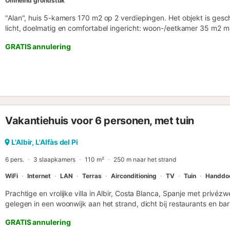
Omheind grondstuk
"Alan", huis 5-kamers 170 m2 op 2 verdiepingen. Het objekt is gesc
licht, doelmatig en comfortabel ingericht: woon-/eetkamer 35 m2 me
conditioning en heteluchtverwarming. Uitgang naar de zitplaats in 
GRATIS annulering
m2 met 1 bed (135 cm, lengte 190 cm), gasverwarming, air-conditi
kamer 8 m2 met 1 2-pers bed (180 cm, lengte 200 cm), gasverwarmi
heteluchtverwarming. 1 kamer 8 m2 met 2 2-pers bedden (90 cm, 
gasverwarming, air-conditioning en heteluchtverwarming. Keuken 
keramische glas kookplaten, broodrooster, waterkoker, magnetron, d
koffiemachine) met doorgeefluik. Douche/bidet/WC, aparte WC. Ele
Bovenverdieping: (buitentrap), 1 kamer 14 m2 met 2 bedden (90 cm
Vakantiehuis voor 6 personen, met tuin
WC, air-conditioning en heteluchtverwarming. Groot terras 300 m2,
barbecue, ligstoelen, loggia. Uitzicht op het zwembad en de tuin. 
strijkijzer, haardroger. Internet (WiFi, gratis). Parkeerplaats bij het 
L'Albir, L'Alfàs del Pi
ESFCTU00000303000005777000000000000000000VT-461754-A
6 pers.
3 slaapkamers
110 m²
250 m naar het strand
WiFi
Internet
LAN
Terras
Airconditioning
TV
Tuin
Handdo
Prachtige en vrolijke villa in Albir, Costa Blanca, Spanje met privé
gelegen in een woonwijk aan het strand, dicht bij restaurants en b
meter van het strand van Albir en 0,5 km van Albir. De villa heeft 
GRATIS annulering
verdeeld over 2 verdiepingen. De accommodatie biedt privacy, een