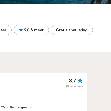
eer
9,0
& meer
Gratis annulering
8,7
18
recensies
TV
Beddengoed