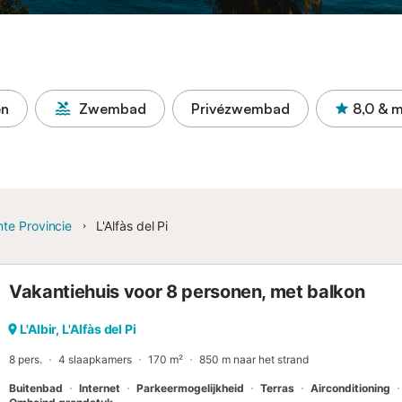
en
Zwembad
Privézwembad
8,0
& m
nte Provincie
L'Alfàs del Pi
Vakantiehuis voor 8 personen, met balkon
L'Albir, L'Alfàs del Pi
8 pers.
4 slaapkamers
170 m²
850 m naar het strand
Buitenbad
Internet
Parkeermogelijkheid
Terras
Airconditioning