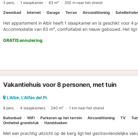
3 pers.
1 slaapkamer
63 m²
350 m naar het strand
Zwembad
Internet
Garage
Terras
Airconditioning
Satelliettele
Het appartement in Albir heeft 1 slaapkamer en is geschikt voor 4 
Accommodatie van 63 m², comfortabel en nieuw gebouwd. Het lig
Prácticas Golf / Golf Practice Field", 400 m van de supermarkt "Li
GRATIS annulering
"Consum", 500 m van het rotsstrand "Playa del Albir", 560 m van 
de stad "Alfaz del Pi", 3 km van het rotsstrand "Playa de la Roda - 
van het rotsstrand "Playa Mascarat - Altea", 6 km van de stad "Be
"Playa Benidorm (Rincón de Loix)", 7 km van het busstation "Estac
de luchthaven "Aeropuerto Alicante-Altet" en bevindt zich in een w
een lift, tuinmeubilair, terras, wasmachine, strijkijzer, kluis, internet
gasboiler, airconditioning in de gehele accommodatie, gemeenscha
Vakantiehuis voor 8 personen, met tuin
gebouw, 2 televisies, satelliet-tv (Talen: Engels, Duits, Nederlands
keramische kookplaat, is uitgerust met een koelkast, magnetron, ov
servies/bestek, keukengerei, koffiezetapparaat, broodrooster, wate
L'Albir, L'Alfàs del Pi
8 pers.
4 slaapkamers
240 m²
1 km naar het strand
Buitenbad
WiFi
Parkeren op het terrein
Airconditioning
TV
Tui
Omheind grondstuk
Handdoeken
Met een prachtig uitzicht op de berg ligt het gezinsvriendelijke vaka