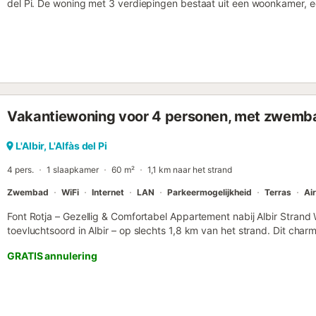
del Pi. De woning met 3 verdiepingen bestaat uit een woonkamer, 
slaapkamers en 3 badkamers en is daarom geschikt voor 8 personen
speed Wi-Fi (geschikt voor videogesprekken), een tv, aircondition
vakantiewoning beschikt over een privé zwembad, open en overdek
buitendouche. De woning ligt dicht bij het strand en het openbaar ve
parkeerplaats beschikbaar op het terrein en er is gratis parkeergele
roken en feestelijke evenementen zijn niet toegestaan....
Vakantiewoning voor 4 personen, met zwemb
L'Albir, L'Alfàs del Pi
4 pers.
1 slaapkamer
60 m²
1,1 km naar het strand
Zwembad
WiFi
Internet
LAN
Parkeermogelijkheid
Terras
Ai
Font Rotja – Gezellig & Comfortabel Appartement nabij Albir Strand 
toevluchtsoord in Albir – op slechts 1,8 km van het strand. Dit ch
is gelegen in een goed onderhouden complex met weelderige tuin
GRATIS annulering
zwembad, perfect voor een ontspannen verblijf aan de Costa Blanc
slaapkamer met een comfortabel tweepersoonsbed ✅ Moderne badk
Woonkamer met slaapbank, airconditioning & overdekt terras ✅ Sne
Dolce Gusto koffiezetapparaat ✅ Gedeeld zwembad in een groene b
Uitstekende Locatie 📍 1,8 km van het strand van Albir 📍 5 minuten