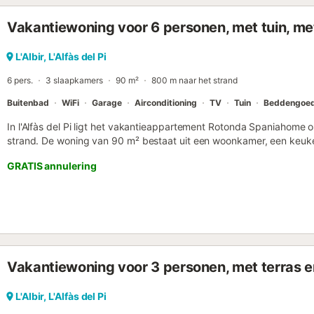
Vakantiewoning voor 6 personen, met tuin, met
L'Albir, L'Alfàs del Pi
6 pers.
3 slaapkamers
90 m²
800 m naar het strand
Buitenbad
WiFi
Garage
Airconditioning
TV
Tuin
Beddengoe
In l'Alfàs del Pi ligt het vakantieappartement Rotonda Spaniahome op
strand. De woning van 90 m² bestaat uit een woonkamer, een keu
is dus geschikt voor 6 personen. Extra voorzieningen zijn Wi-Fi, een 
GRATIS annulering
wasmachine. Het vakantieappartement heeft ook een gedeeld zwe
afkoelen. De woning ligt vlakbij Playa de Albir. Huisdieren, roken e
toegestaan. Deze accommodatie is alleen geschikt voor gezinnen. F
als er iets beschadigd is, zal dit worden ingehouden op de borg....
Vakantiewoning voor 3 personen, met terras
L'Albir, L'Alfàs del Pi