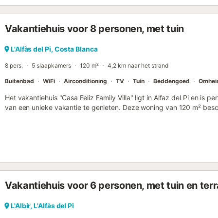
supermarkten 📍 5 km naar het pittoreske Altea en het levendige Be
fietspaden in de omliggende bergen Hoogtepunten 🌿 Rustige resid
Vakantiehuis voor 8 personen, met tuin
Slaapbank – perfect voor extra gasten 🌬️ Airconditioning in de w
heerlijke koffie 🧘‍♀️ Ideaal voor koppels, soloreizigers of kleine 
elektriciteit per week inbegrepen; extra verbruik: €0,35/kWh ❌ Niet
L'Alfàs del Pi, Costa Blanca
jeugdgroepen Font Rotja – uw kleine stukje paradijs in Albir. Boek nu
8 pers.
5 slaapkamers
120 m²
4,2 km naar het strand
appartement * Ge...
Buitenbad
WiFi
Airconditioning
TV
Tuin
Beddengoed
Omhei
Het vakantiehuis "Casa Feliz Family Villa" ligt in Alfaz del Pi en is p
van een unieke vakantie te genieten. Deze woning van 120 m² bes
uitgeruste keuken met vaatwasser, 5 slaapkamers en 3 badkamers, 
Extra voorzieningen zijn wifi, televisie, airconditioning en een was
zijn op aanvraag en tegen een toeslag beschikbaar. De privébuite
tuin en overdekt terras. Gratis parkeren op straat is mogelijk. Huisd
accommodatie is uitsluitend geschikt voor families. Feesten zijn st
wordt van de borg ingehouden....
Vakantiehuis voor 6 personen, met tuin en ter
L'Albir, L'Alfàs del Pi