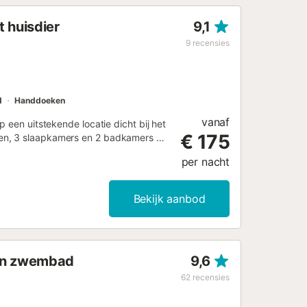
 huisdier
9,1
9
recensies
d
Handdoeken
vanaf
 een uitstekende locatie dicht bij het
€ 175
ken, 3 slaapkamers en 2 badkamers en
tv, airconditioning en een
per nacht
mbad waar u op warme dagen in kunt
n het vieren van evenementen zijn niet
eesten zijn ten strengste verboden en
Bekijk aanbod
 en zwembad
9,6
62
recensies