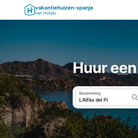
vakantiehuizen-spanje
van Holidu
Huur een 
Bestemming