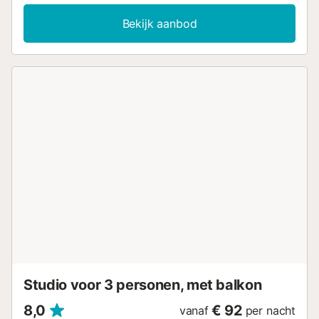
voorzieningen zijn onder andere snel Wi-Fi (geschikt voor
videogesprekken), een tv, airconditioning, een ventilator
Bekijk aanbod
en een wasmachine. De accommodatie ligt op 2,1 km van
het strand Postiguet en op 2,9 km van het treinstation van
Alicante. Alicante Golf ligt op 7 km afstand en de
dichtstbijzijnde luchthaven is Alicante-Elche Miguel
Hernández Airport. Huisdieren, roken en evenementen zijn
niet toegestaan. Bij aankomst dient u een borg in
contanten te betalen. Voor uw veiligheid zijn er
beveiligingssensoren geïnstalleerd, die alleen geactiveerd
worden wanneer de woning niet bezet is....
Studio voor 3 personen, met balkon
8,0
€ 92
vanaf
per nacht