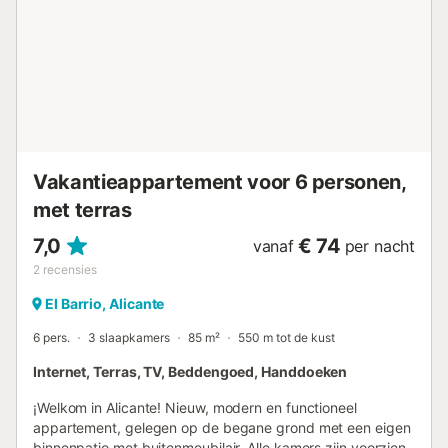
gezin. De meer dan 3.000 jaar geschiedenis bieden de
mogelijkheid om ware juweeltjes te ontdekken, zoals het
emblematische Kasteel van Santa Barbara, dat
rondleidingen door het interieur biedt en een
indrukwekkend panoramisch uitzicht over de stad vanaf
buitenaf. Als je een passie hebt voor geschiedenis, mag je
het Provinciaal Archeologisch Museum Marq niet missen,
aangezien het een interna...
Vakantieappartement voor 6 personen,
met terras
7,0
€ 74
vanaf
per nacht
2
recensies
El Barrio, Alicante
6 pers.
3 slaapkamers
85 m²
550 m tot de kust
Internet, Terras, TV, Beddengoed, Handdoeken
¡Welkom in Alicante! Nieuw, modern en functioneel
appartement, gelegen op de begane grond met een eigen
binnenpatio met buitenmeubilair. Alle kamers zijn voorzien