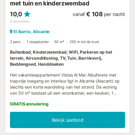
met tuin en kinderzwembad
10,0
€ 108
vanaf
per nacht
2
recensies
El Barrio, Alicante
2 pers.
1 slaapkamer
50 m²
250 m tot de kust
Buitenbad, Kinderzwembad, WiFi, Parkeren op het
terrein, Airconditioning, TV, Tuin, Barrièrevrij,
Beddengoed, Handdoeken
Het vakantieappartement Vistas Al Mar Albufereta met
trapvrije toegang en interieur ligt in Alicante (Alacant) op
slechts een korte wandeling van het strand. De woning
van 50 m² bestaat uit een woonkamer, een keuken, 1
slaapkamer en 1 badkamer en is daarom geschikt voor 2
GRATIS annulering
personen. Extra voorzieningen zijn onder andere een tv.
Deze accommodatie biedt niet: Wi-Fi, airconditioning en
handdoeken. Het gebouw waarin de accommodatie zich
Bekijk aanbod
bevindt heeft een lift. Deze accommodatie biedt toegang
tot een gedeelde buitenruimte met een zwembad,