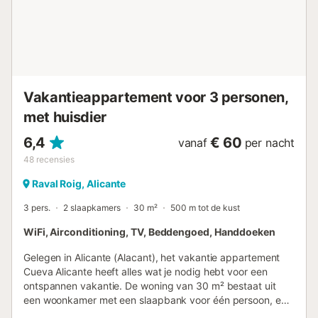
Vakantieappartement voor 3 personen,
met huisdier
6,4
€ 60
vanaf
per nacht
48
recensies
Raval Roig, Alicante
3 pers.
2 slaapkamers
30 m²
500 m tot de kust
WiFi, Airconditioning, TV, Beddengoed, Handdoeken
Gelegen in Alicante (Alacant), het vakantie appartement
Cueva Alicante heeft alles wat je nodig hebt voor een
ontspannen vakantie. De woning van 30 m² bestaat uit
een woonkamer met een slaapbank voor één persoon, een
volledig uitgeruste keuken, 2 slaapkamers en 1 badkamer