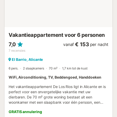
Vakantieappartement voor 6 personen
7,0
€ 153
vanaf
per nacht
7
recensies
El Barrio, Alicante
6 pers.
2 slaapkamers
70 m²
1,7 km tot de kust
WiFi, Airconditioning, TV, Beddengoed, Handdoeken
Het vakantieappartement De Los Rios ligt in Alicante en is
perfect voor een onvergetelijke vakantie met uw
dierbaren. De 70 m² grote woning bestaat uit een
woonkamer met een slaapbank voor één persoon, een
goed uitgeruste keuken, 2 slaapkamers en 1 badkamer, en
GRATIS annulering
biedt plaats aan maximaal 6 personen. Extra