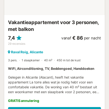
Vakantieappartement voor 3 personen,
met balkon
7,4
€ 86
vanaf
per nacht
29
recensies
Raval Roig, Alicante
3 pers.
1 slaapkamer
40 m²
450 m tot de kust
WiFi, Airconditioning, TV, Beddengoed, Handdoeken
Gelegen in Alicante (Alacant), heeft het vakantie
appartement La torre alles wat je nodig hebt voor een
comfortabele vakantie. De woning van 40 m² bestaat uit
een woonkamer met een slaapbank voor 2 personen, een
goed uitgeruste keuken, 1 slaapkamer en 1 badkamer en
GRATIS annulering
is daarom geschikt voor 3 personen. Extra voorzieningen
zijn Wi-Fi, airconditioning en een ventilator. Een babybedje