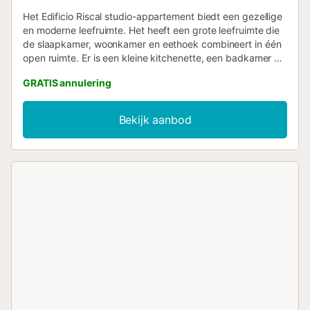
Het Edificio Riscal studio-appartement biedt een gezellige
en moderne leefruimte. Het heeft een grote leefruimte die
de slaapkamer, woonkamer en eethoek combineert in één
open ruimte. Er is een kleine kitchenette, een badkamer en
een balkon met uitzicht op de stad. Het ontwerp is
GRATIS annulering
efficiënt om de beschikbare ruimte optimaal te benutten.
Centrale locatie en gezellige ruimte...
Bekijk aanbod