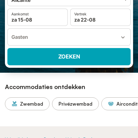
Alicante
Aankomst
Vertrek
za 15-08
za 22-08
Gasten
ZOEKEN
Accommodaties ontdekken
Zwembad
Privézwembad
Aircondit