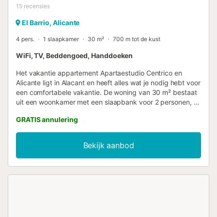
15
recensies
El Barrio, Alicante
4 pers.
1 slaapkamer
30 m²
700 m tot de kust
WiFi, TV, Beddengoed, Handdoeken
Het vakantie appartement Apartaestudio Centrico en
Alicante ligt in Alacant en heeft alles wat je nodig hebt voor
een comfortabele vakantie. De woning van 30 m² bestaat
uit een woonkamer met een slaapbank voor 2 personen, 1
slaapkamer en 1 badkamer en is daarom geschikt voor 4
GRATIS annulering
personen. Extra voorzieningen zijn onder andere Wi-Fi, een
tv en strand-/zwembadhanddoeken. Deze accommodatie
biedt niet: airconditioning. Het gebouw waarin de
Bekijk aanbod
accommodatie zich bevindt heeft een lift. Deze
vakantiewoning beschikt over een eigen balkon om 's
avonds te ontspannen. Maximaal 2 huisdieren zijn
toegestaan. Roken en het vieren van evenementen zijn
niet toegestaan. Om rekening te houden met de rest van
de gemeenschap zijn feesten of overmatig lawaai, zoals
harde muziek of geschreeuw, niet toegestaan na