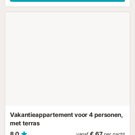
zoals gratis toiletartikelen, handdoeken, beddengoed, een
magnetron, verwarming en een föhn. Het is het grootste
beschikbare appartement, perfect voor wie op zoek is
naar zowel ruimte als comfort....
Vakantieappartement voor 4 personen,
met terras
8,0
€ 67
vanaf
per nacht