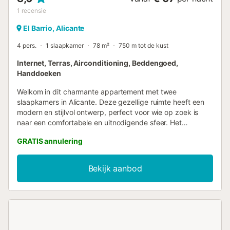
1
recensie
El Barrio, Alicante
4 pers.
1 slaapkamer
78 m²
750 m tot de kust
Internet, Terras, Airconditioning, Beddengoed,
Handdoeken
Welkom in dit charmante appartement met twee
slaapkamers in Alicante. Deze gezellige ruimte heeft een
modern en stijlvol ontwerp, perfect voor wie op zoek is
naar een comfortabele en uitnodigende sfeer. Het
appartement beschikt over een mooie eethoek, twee
GRATIS annulering
gezellige slaapkamers, een volledig uitgeruste keuken en
een mooie patio. Met zijn gunstige ligging in de buurt van
winkels, restaurants en openbaar vervoer is dit
Bekijk aanbod
appartement de ideale keuze voor je verblijf in Alicante.
Mis de kans niet om de schoonheid en charme van deze
prachtige stad te ervaren vanuit het comfort van dit mooie
appartement....