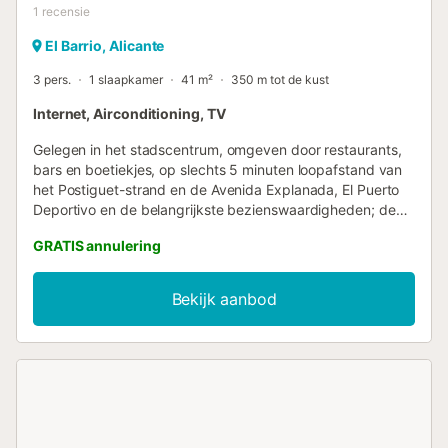
1
recensie
El Barrio, Alicante
3 pers.
1 slaapkamer
41 m²
350 m tot de kust
Internet, Airconditioning, TV
Gelegen in het stadscentrum, omgeven door restaurants,
bars en boetiekjes, op slechts 5 minuten loopafstand van
het Postiguet-strand en de Avenida Explanada, El Puerto
Deportivo en de belangrijkste bezienswaardigheden; deze
prachtige loft is volledig gerenoveerd, beschikt over 1
GRATIS annulering
slaapkamer en 1 grote badkamer. U zult dit elegante loft in
de oude binnenstad van El Barrio nooit meer willen
verlaten. Om naar het appartement te gaan, moet u de
Bekijk aanbod
smalle trap naar de derde verdieping gebruiken. Gelegen
in het hart van de stad Alicante, kunt u lawaai verwachten,
vooral tijdens het hoogseizoen en op feestdagen of
weekenden....