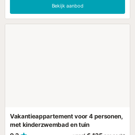
is ook beschikbaar. Het gebouw waarin de accommodatie
Bekijk aanbod
zich bevindt heeft een lift. Terwijl je in de accommodatie
bent, raadt de gastheer je aan om een bezoek te brengen
aan de San Nicolas Co-kathedraal, het Watermuseum, de
haven, meerdere stranden, de centrale markt, een
recreatiegebied en verschillende restaurants en pubs. De
accommodatie is gunstig gelegen in een centraal gebied
en op 13 km van de luchthaven. Huisdieren, roken en het
vieren van evenementen zijn niet toegestaan....
Vakantieappartement voor 4 personen,
met kinderzwembad en tuin