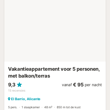
Vakantieappartement voor 5 personen,
met balkon/terras
9,3
€ 95
vanaf
per nacht
15
recensies
El Barrio, Alicante
5 pers.
1 slaapkamer
48 m²
850 m tot de kust