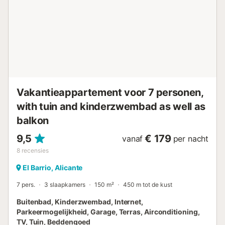
extra toilet voor extra gemak. - Gratis Wi-Fi: Blijf
verbonden met gratis snelle internettoegang in het hele
appartement. - Gratis Parkeren: Een gratis en gemakkelijk
toegankelijke parkeerplaats op straat, recht voor de
residentie. Inbegrepen Diensten: - Linnengoed aanwezig
(lakens, handdoeken, etc.), zodat u licht kunt reizen en
volledig van uw verblijf kunt genieten. Locatie en
Nabijgelegen Voorzieningen: -...
Vakantieappartement voor 7 personen,
with tuin and kinderzwembad as well as
balkon
9,5
€ 179
vanaf
per nacht
8
recensies
El Barrio, Alicante
7 pers.
3 slaapkamers
150 m²
450 m tot de kust
Buitenbad, Kinderzwembad, Internet,
Parkeermogelijkheid, Garage, Terras, Airconditioning,
TV, Tuin, Beddengoed