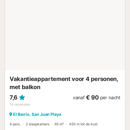
Vakantieappartement voor 4 personen,
met balkon
7,6
€ 90
vanaf
per nacht
14
recensies
El Barrio, San Juan Playa
4 pers.
2 slaapkamers
65 m²
450 m tot de kust