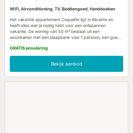
WiFi, Airconditioning, TV, Beddengoed, Handdoeken
Het vakantie appartement Coquette ligt in Alicante en
heeft alles wat je nodig hebt voor een ontspannen
vakantie. De woning van 50 m² bestaat uit een
woonkamer met een slaapbank voor 1 persoon, een goed
uitgeruste keuken, 2 slaapkamers en 1 badkamer en is dus
GRATIS annulering
geschikt voor 4 personen. Het appartement heeft ook
airconditioning in de woonkamer, ventilatoren in de
slaapkamers en een wasmachine. Er is
Bekijk aanbod
parkeergelegenheid in de straat. Huisdieren zijn niet
toegestaan. Het pand heeft een traploos interieur en er is
een lift beschikbaar in het gebouw. Jeugdgroepen zijn niet
toegestaan. Om veiligheidsredenen moeten kinderen die in
deze accommodatie verblijven ouder zijn dan 10 jaar....