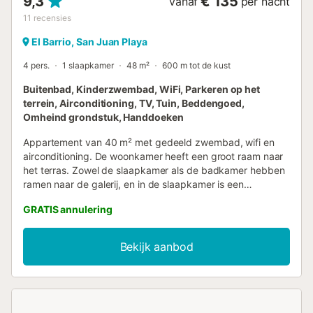
9,3
€ 135
vanaf
per nacht
11
recensies
El Barrio, San Juan Playa
4 pers.
1 slaapkamer
48 m²
600 m tot de kust
Buitenbad, Kinderzwembad, WiFi, Parkeren op het
terrein, Airconditioning, TV, Tuin, Beddengoed,
Omheind grondstuk, Handdoeken
Appartement van 40 m² met gedeeld zwembad, wifi en
airconditioning. De woonkamer heeft een groot raam naar
het terras. Zowel de slaapkamer als de badkamer hebben
ramen naar de galerij, en in de slaapkamer is een
plafondventilator aanwezig, wat zorgt voor goede
GRATIS annulering
natuurlijke ventilatie. Geschikt voor 4 personen, ideaal voor
een comfortabel en licht verblijf dicht bij alles wat jullie
nodig hebben. - Strand-/badhanddoeken betaling 5,00 €
Bekijk aanbod
per persoon...