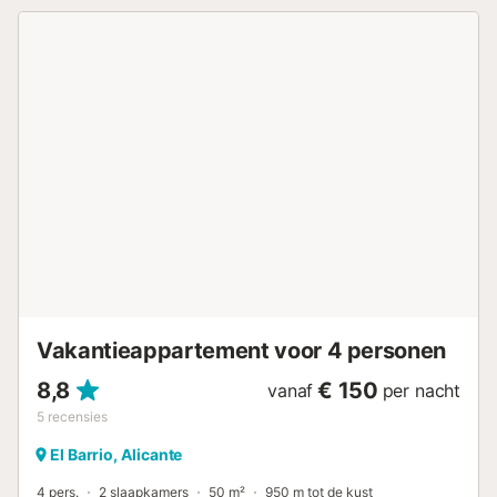
kinderbad en buitendouche. De woning ligt dicht bij het
strand, er zijn verbindingen met het openbaar vervoer op
loopafstand en er is een tennisbaan op 15 minuten lopen.
Er is een parkeerplaats beschikbaar op het terrein en er is
gratis parkeergelegenheid in de straat. Huisdieren, roken
en het vieren van evenementen zijn niet toegestaan. Deze
woning heeft licht- en waterbesparende voorzieningen....
Vakantieappartement voor 4 personen
8,8
€ 150
vanaf
per nacht
5
recensies
El Barrio, Alicante
4 pers.
2 slaapkamers
50 m²
950 m tot de kust