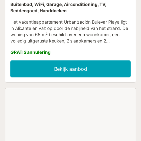
Buitenbad, WiFi, Garage, Airconditioning, TV,
Beddengoed, Handdoeken
Het vakantieappartement Urbanización Bulevar Playa ligt
in Alicante en valt op door de nabijheid van het strand. De
woning van 65 m² beschikt over een woonkamer, een
volledig uitgeruste keuken, 2 slaapkamers en 2
badkamers, waardoor jullie met 4 personen kunnen
GRATIS annulering
verblijven. Extra voorzieningen zijn wifi, tv, airconditioning
en een wasmachine. Er is ook een kinderbedje aanwezig.
Het privébalkon is perfect om 's avonds te ontspannen.
Bekijk aanbod
Jullie kunnen op warme dagen genieten van het gedeelde
zwembad. De accommodatie ligt dicht bij het strand.
Parkeren is mogelijk in een garage. Huisdieren, roken en
feesten zijn niet toegestaan. Jullie dienen de rusttijden van
de gemeenschap te respecteren. Een pendeldienst
van/naar de luchthaven, bus- of treinstation kan tegen een
toeslag worden geregeld....