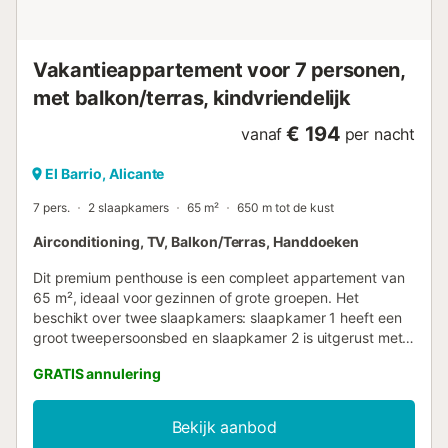
Vakantieappartement voor 7 personen,
met balkon/terras, kindvriendelijk
€ 194
vanaf
per nacht
El Barrio, Alicante
7 pers.
2 slaapkamers
65 m²
650 m tot de kust
Airconditioning, TV, Balkon/Terras, Handdoeken
Dit premium penthouse is een compleet appartement van
65 m², ideaal voor gezinnen of grote groepen. Het
beschikt over twee slaapkamers: slaapkamer 1 heeft een
groot tweepersoonsbed en slaapkamer 2 is uitgerust met
een stapelbed met drie bedden. De woonkamer heeft een
GRATIS annulering
comfortabele slaapbank. De accommodatie biedt uitzicht
op de stad, airconditioning, een eigen badkamer, een
flatscreen-tv, gratis wifi, een minibar, een
Bekijk aanbod
koffiezetapparaat en een breed scala aan voorzieningen