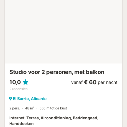
middernacht. Bewoning is beperkt tot maximaal 4
personen....
Studio voor 2 personen, met balkon
10,0
€ 60
vanaf
per nacht
2
recensies
El Barrio, Alicante
2 pers.
48 m²
550 m tot de kust
Internet, Terras, Airconditioning, Beddengoed,
Handdoeken