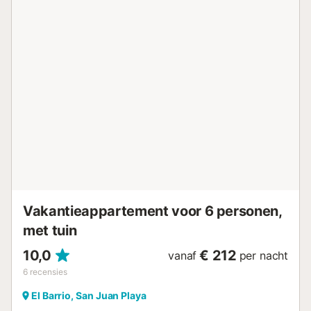
plafondventilatoren, en er zijn bovendien twee st...
Vakantieappartement voor 6 personen,
met tuin
10,0
€ 212
vanaf
per nacht
6
recensies
El Barrio, San Juan Playa