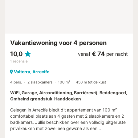
van heerlijke familielunches. Met 6
tweepersoonsslaapkamers, waaronder de master suite,
uitgerust met een tweepersoonsbed, kleedkamer en een
eigen badkamer, en 4 badkamers met douche verdeeld
over de verschillende kamers van het huis. Het heeft
verschillende gezellige lounges waar u kunt ontspannen,
directe toegang tot het grote terras van het huis en een
Vakantiewoning voor 4 personen
aparte keuken, volledig ...
10,0
€ 74
vanaf
per nacht
1
recensie
Valterra, Arrecife
4 pers.
2 slaapkamers
100 m²
450 m tot de kust
WiFi, Garage, Airconditioning, Barrièrevrij, Beddengoed,
Omheind grondstuk, Handdoeken
Gelegen in Arrecife biedt dit appartement van 100 m²
comfortabel plaats aan 4 gasten met 2 slaapkamers en 2
badkamers. Jullie beschikken over een volledig uitgeruste
privékeuken met zowel een gewone als een
capsulekoffiemachine. Het appartement heeft snelle Wi-Fi