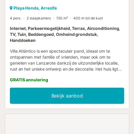
Playa Honda, Arrecife
4 pers.
2 slaapkamers
150 m²
400 m tot de kust
Internet, Parkeermogelijkheid, Terras, Airconditioning,
TV, Tuin, Beddengoed, Omheind grondstuk,
Handdoeken
Villa Atlántico is een spectaculair pand, ideaal om te
ontspannen met familie of vrienden, maar ook om te
genieten van Lanzarote dankzij de uitzonderlijke locatie,
rust en het unieke ontwerp en de decoratie. Het huis ligt
op slechts 200 meter lopen van het strand La Concha en
GRATIS annulering
de promenade, waar u allerlei bars en restaurants vindt, en
op 100 meter van het winkelcentrum Deiland, vol winkels
en supermarkten. De bovenste verdieping beschikt over
Bekijk aanbod
een immense woonkamer met spectaculair uitzicht op zee,
een aparte volledig uitgeruste keuken, een enorme
kleedkamer, twee badkamers en suite (één met bad en
douche) en twee slaapkamers met ongelooflijk uitzicht.
Een van de slaapkamers heeft een eigen balkon met
uitzicht. Het beschikt over snelle WIFI en Bluetooth-