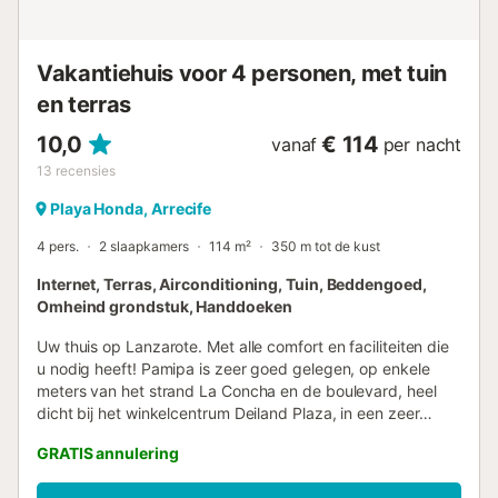
Vakantiehuis voor 4 personen, met tuin
en terras
10,0
€ 114
vanaf
per nacht
13
recensies
Playa Honda, Arrecife
4 pers.
2 slaapkamers
114 m²
350 m tot de kust
Internet, Terras, Airconditioning, Tuin, Beddengoed,
Omheind grondstuk, Handdoeken
Uw thuis op Lanzarote. Met alle comfort en faciliteiten die
u nodig heeft! Pamipa is zeer goed gelegen, op enkele
meters van het strand La Concha en de boulevard, heel
dicht bij het winkelcentrum Deiland Plaza, in een zeer
rustige woonwijk en op een steenworp afstand van alle
GRATIS annulering
voorzieningen: restaurants, supermarkt, apotheek,
winkels... Als u het authentieke eilandleven wilt ontdekken,