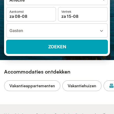
Arrecife
Aankomst
Vertrek
za 08-08
za 15-08
Gasten
ZOEKEN
Accommodaties ontdekken
Vakantieappartementen
Vakantiehuizen