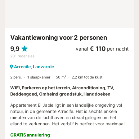
Vakantiewoning voor 2 personen
9,9
€ 110
vanaf
per nacht
201
recensies
Arrecife, Lanzarote
2 pers.
1 slaapkamer
50 m²
2,2 km tot de kust
WiFi, Parkeren op het terrein, Airconditioning, TV,
Beddengoed, Omheind grondstuk, Handdoeken
Appartement El Jable ligt in een landelijke omgeving vol
natuur, in de gemeente Arrecife. Het is slechts enkele
minuten van de luchthaven en ideaal gelegen om het
eiland te verkennen. Het verblijf is perfect voor maximaal 2
personen en 1 baby (0-2 jaar). Belangrijk: kinderen van 2
GRATIS annulering
tot 17 jaar zijn niet toegestaan. Het appartement van 50