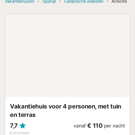
Vakantiehuizen
Spanje
Canarische eilanden
Arrecife
Vakantiehuis voor 4 personen, met tuin
en terras
7,7
€ 110
vanaf
per nacht
6
recensies