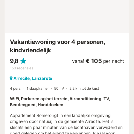
een zoutwaterzwembad, heeft ligstoelen voor maximaal
acht personen. Alle ruiten in het huis zijn reflecterend;
overdag kunt u vanaf binnen naar buiten kijken, maar van
buitenaf biedt het volledige privacy. Aanvullende
informatie: Privé zwembad Dit object wordt beheerd door
een professional. Tenzij anders vermeld, zijn diensten zoals
schoonmaak, beddengoed, handdoeken etc. niet
Vakantiewoning voor 4 personen,
inbegrepen...
kindvriendelijk
9,8
€ 105
vanaf
per nacht
150
recensies
Arrecife, Lanzarote
4 pers.
1 slaapkamer
50 m²
2,2 km tot de kust
WiFi, Parkeren op het terrein, Airconditioning, TV,
Beddengoed, Handdoeken
Appartement Romero ligt in een landelijke omgeving
omgeven door natuur, in de gemeente Arrecife. Het is
slechts een paar minuten van de luchthaven verwijderd en
goed gelegen om het eiland te verkennen. Ideaal voor