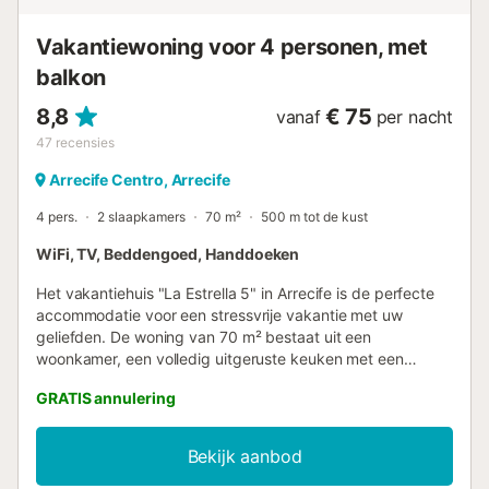
Vakantiewoning voor 4 personen, met
balkon
8,8
€ 75
vanaf
per nacht
47
recensies
Arrecife Centro, Arrecife
4 pers.
2 slaapkamers
70 m²
500 m tot de kust
WiFi, TV, Beddengoed, Handdoeken
Het vakantiehuis "La Estrella 5" in Arrecife is de perfecte
accommodatie voor een stressvrije vakantie met uw
geliefden. De woning van 70 m² bestaat uit een
woonkamer, een volledig uitgeruste keuken met een
vaatwasser, 2 slaapkamers en 1 badkamer en is dus
GRATIS annulering
geschikt voor 4 personen. Extra voorzieningen zijn Wi-Fi
(geschikt voor videogesprekken), een tv en een
wasmachine. Een babybedje en een kinderstoel zijn ook
Bekijk aanbod
beschikbaar. Het vakantiehuis biedt ook een eigen balkon