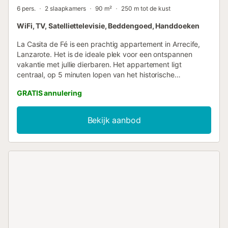
6 pers.
2 slaapkamers
90 m²
250 m tot de kust
WiFi, TV, Satelliettelevisie, Beddengoed, Handdoeken
La Casita de Fé is een prachtig appartement in Arrecife,
Lanzarote. Het is de ideale plek voor een ontspannen
vakantie met jullie dierbaren. Het appartement ligt
centraal, op 5 minuten lopen van het historische
stadscentrum, Charco de San Ginés, de jachthaven en een
GRATIS annulering
winkelcentrum. Het dichtstbijzijnde strand ligt op minder
dan 10 minuten lopen. De woning van 90 m² beschikt over
een woonkamer met slaapbank, een goed uitgeruste
Bekijk aanbod
keuken, 2 slaapkamers en 1 badkamer, geschikt voor
maximaal 6 personen. Jullie kunnen gebruikmaken van
een wasruimte op een gedeelde patio. Dit verblijf heeft
geen airconditioning. Gratis snelle Wi-Fi is inbegrepen. Aan
het einde van de straat aan de rechterkant vinden jullie
gratis openbare parkeergelegenheid. Huisdieren, roken en
feesten zijn niet toegestaan. Jullie kunnen eenvoudig zelf
inchecken via het handige self check-in systeem....