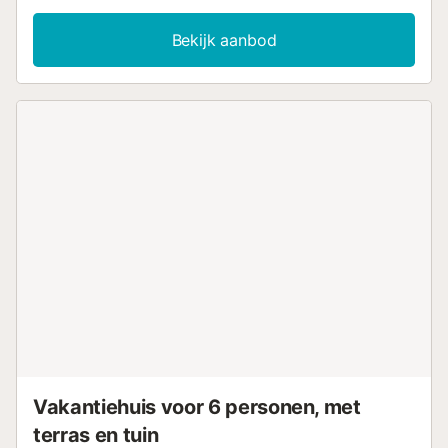
m² biedt prachtig uitzicht op de bergen en beschikt over 1
slaapkamer met tweepersoonsbed, 1 badkamer, een
Bekijk aanbod
zithoek, volledig uitgeruste keuken, tuin en een open
terras. Tot de extra voorzieningen behoren snelle wifi,
Smart TV, toegang tot Netflix, airconditioning,
wasmachine, parasol, strandhanddoeken en
parkeergelegenheid. Op verzoek zijn er ook een
babybedje, kinderstoel en babybadje beschikbaar tegen
een toeslag....
Vakantiehuis voor 6 personen, met
terras en tuin