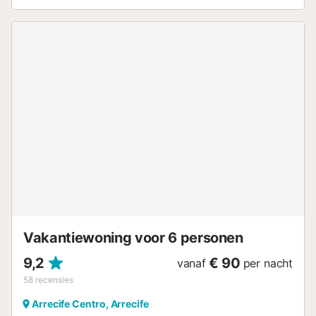
waar u 's avonds kunt ontspannen. De accommodatie
heeft een uitstekende locatie in de buurt van de Charco de
San Ginés-lagune en op 1,4 km van het strand Playa del
Reducto. Verder biedt de omgeving verschillende
restaurants en pubs. Ook het openbaar vervoer bevindt
zich op loopafstand. Er is gratis parkeergelegenheid in de
straat. Airconditioning is niet beschikbaar, feesten en
huisdieren zijn niet toegestaan. Het gebouw heeft externe
en interne beveiligingscamera's die de klok rond opnemen.
Dit pand heeft licht- en waterbesparende voorzieningen....
Vakantiewoning voor 6 personen
9,2
€ 90
vanaf
per nacht
58
recensies
Arrecife Centro, Arrecife