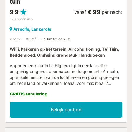
tuin
9,9
€ 99
vanaf
per nacht
123
recensies
Arrecife, Lanzarote
2 pers.
30 m²
2,2 km tot de kust
WiFi, Parkeren op het terrein, Airconditioning, TV, Tuin,
Beddengoed, Omheind grondstuk, Handdoeken
Appartement/studio La Higuera ligt in een landelijke
omgeving omgeven door natuur in de gemeente Arrecife,
op enkele minuten van de luchthaven en gunstig gelegen
om het eiland te verkennen. Ideaal voor maximaal 2
personen en 1 baby (0-2 jaar). Belangrijk: kinderen van 2
GRATIS annulering
tot 17 jaar zijn niet toegestaan. Het 30 m² grote
appartement biedt prachtig uitzicht op de Atlantische
Oceaan en beschikt over een woon-/slaapruimte, 1
Bekijk aanbod
badkamer, een volledig uitgeruste keuken en een
gedeelde buitenruimte met tuin en open terras. Tot de
extra voorzieningen behoren snelle wifi, een smart-tv met
streamingdiensten, airconditioning, wasmachine, parasol,