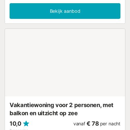
geschikt voor videogesprekken, airconditioning, een
wasmachine, drempelloze toegang en een privélift naar
Bekijk aanbod
alle verdiepingen. Tot de gemakken behoren zelf
inchecken en de nabijheid van openbaar vervoer en het
strand. Een tennisbaan bevindt zich op slechts 15 minuten
lopen van het appartement. Jullie kunnen gebruikmaken
van 1 gedeelde garageparkeerplaats voor jullie voertuig.
Let op: deze accommodatie is uitsluitend voor
volwassenen, wat zorgt voor een rustige sfeer.
Evenementen en feesten zijn niet toegestaan. Voor de
veiligheid is er video- en geluidsopnameapparatuur
geïnstalleerd bij de ingang van het gebouw en in de
garage....
Vakantiewoning voor 2 personen, met
balkon en uitzicht op zee
10,0
€ 78
vanaf
per nacht