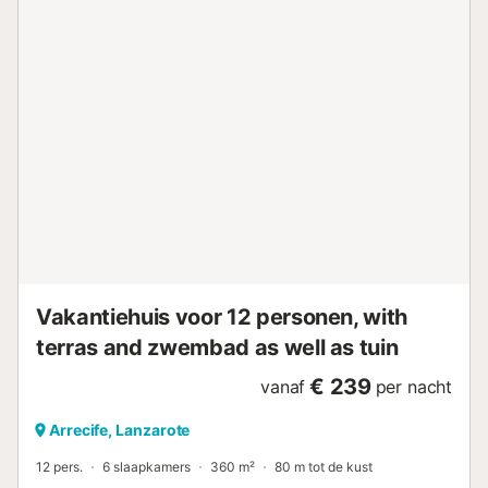
strandhanddoeken en parkeergelegenheid. Er zijn ook een
babybedje, kinderstoel en babybadje op aanvraag
beschikbaar tegen een toeslag....
Vakantiehuis voor 12 personen, with
terras and zwembad as well as tuin
€ 239
vanaf
per nacht
Arrecife, Lanzarote
12 pers.
6 slaapkamers
360 m²
80 m tot de kust