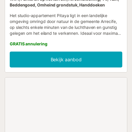
Beddengoed, Omheind grondstuk, Handdoeken
Het studio-appartement Pitaya ligt in een landelijke
omgeving omringd door natuur in de gemeente Arrecife,
op slechts enkele minuten van de luchthaven en gunstig
gelegen om het eiland te verkennen. Ideaal voor maximaal
2 personen en 1 baby (0-2 jaar). Belangrijk: kinderen van 2
GRATIS annulering
tot 17 jaar zijn niet toegestaan. Het appartement van 30
m² biedt prachtig uitzicht op de Atlantische Oceaan en
bestaat uit een woon-/slaapruimte, 1 badkamer, een
Bekijk aanbod
volledig uitgeruste keuken en een gedeelde buitenruimte
met tuin en open terras. Tot de extra voorzieningen
behoren snelle wifi, een smart-tv met streamingdiensten,
airconditioning, wasmachine, parasol, strandlakens en
parkeergelegenheid. Een babybedje, kinderstoel en
babybadje zijn op aanvraag beschikbaar tegen een
toeslag....