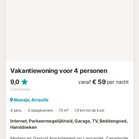
dienstenstad gewijd aan commerciële
handelsbetrekkingen. Gesticht op basis van de uitbreiding
van de overzeese handel (via de haven met de meeste
faciliteiten en uitwisseling van producten zoals zout, uien
en vis) vanuit de bekende Muelle de la Cebolla,
tegenwoordig bekend als Puerto Chico of Muelle Chico, is
de stad in nauwelijks twee eeuwen veranderd van een
verzameling kleine pakhuizen voor het laden en lossen van
goederen in de onmiddellijke nabijheid van de haven in de
belangrijkste kern van het eiland. Het ontleent zijn naam
aan de verzameling riffen (Arrecife), e...
Vakantiewoning voor 4 personen
9,0
€ 59
vanaf
per nacht
2
recensies
Maneje, Arrecife
4 pers.
3 slaapkamers
75 m²
1,9 km tot de kust
Internet, Parkeermogelijkheid, Garage, TV, Beddengoed,
Handdoeken
Modern en Gastvrij Appartement op Lanzarote, Canarische