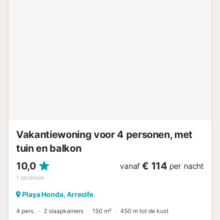
luidsprekers. De begane grond wordt onafhankelijk
verhuurd en beide woningen delen het zwembad. Beide
verdiepingen kunnen indien gewenst gezamenlijk worden
gehuurd (Villa Atlántico - Villasexperience). In deze
advertentie huurt u het bovenste deel. Het terrasgedeelte,
met een zoutwaterzwembad, is voorzien van ligstoelen
voor maximaal acht personen. Alle ramen van het huis zijn
reflecterend; overdag kunt u van binnen naar buiten
kijken, maar van buitenaf biedt het volledige privacy aan
de binnenkant....
Vakantiewoning voor 4 personen, met
tuin en balkon
10,0
€ 114
vanaf
per nacht
1
recensie
Playa Honda, Arrecife
4 pers.
2 slaapkamers
150 m²
450 m tot de kust