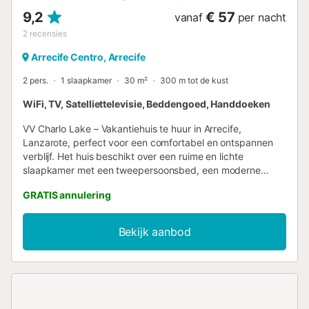
9,2
€ 57
vanaf
per nacht
2
recensies
Arrecife Centro, Arrecife
2 pers.
1 slaapkamer
30 m²
300 m tot de kust
WiFi, TV, Satelliettelevisie, Beddengoed, Handdoeken
VV Charlo Lake – Vakantiehuis te huur in Arrecife,
Lanzarote, perfect voor een comfortabel en ontspannen
verblijf. Het huis beschikt over een ruime en lichte
slaapkamer met een tweepersoonsbed, een moderne
badkamer met ligbad en een gezellige woonkamer met
GRATIS annulering
bank en televisie. De keuken is volledig uitgerust met
apparatuur en keukengerei, zodat u gemakkelijk uw
maaltijden kunt bereiden. Bovendien biedt het huis gratis
Bekijk aanbod
WiFi en alle benodigde voorzieningen voor een aangenaam
verblijf. De uitstekende locatie zorgt ervoor dat u dicht bij
de stranden, restaurants en winkels in de omgeving bent,
waardoor u gemakkelijk toegang heeft tot alles wat u
nodig heeft voor een perfecte vakantie. Arrecife, sinds de
tweede helft van de 19e eeuw de hoofdstad van het