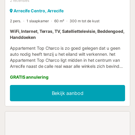
2
recensies
Arrecife Centro, Arrecife
2 pers.
1 slaapkamer
60 m²
300 m tot de kust
WiFi, Internet, Terras, TV, Satelliettelevisie, Beddengoed,
Handdoeken
Appartement Top Charco is zo goed gelegen dat u geen
auto nodig heeft tenzij u het eiland wilt verkennen. het
Appartement Top Charco ligt midden in het centrum van
Arrecife naast de calle real waar alle winkels zich bevinden
en op loopafstand van de nieuwe jachthaven. Daarnaast is
GRATIS annulering
veel tapas bars en restaurants in minder dan een minuut
van het appartement. Het Appartement Top Charco heeft
een groot Terras met uitzicht op zee, 1 slaapkamer met
Bekijk aanbod
terras, 1 badkamer, Woonkamer met uitzicht op zee, goed
uitgeruste keuken en WIFI. Arrecife, de hoofdstad van het
eiland sinds de tweede helft van de 19e eeuw, is het
administratieve en commerciële centrum waar meer dan
de helft van de bevolking woont. Een uitgesproken
zeevarend karakter wordt gecombineerd met het uiterlijk
van een verdedigingsfort en de huidige functie als