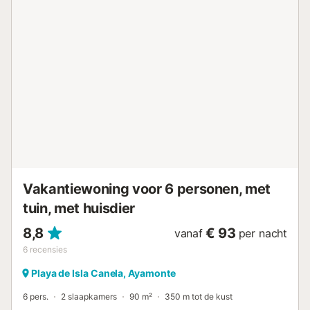
barbecue aansteken. Voor kinderen is er een gedeelde
speeltuin. Er zijn 2 gedeelde parkeerplaatsen op het terrein
en extra parkeergelegenheid op straat.
Strandhanddoeken zijn voor jullie gemak aanwezig.
Evenementen zijn niet toegestaan. Een tennisbaan bevindt
zich op 15 minuten lopen....
Vakantiewoning voor 6 personen, met
tuin, met huisdier
8,8
€ 93
vanaf
per nacht
6
recensies
Playa de Isla Canela, Ayamonte
6 pers.
2 slaapkamers
90 m²
350 m tot de kust