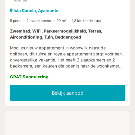
1
recensie
Isla Canela, Ayamonte
5 pers.
2 slaapkamers
90 m²
1,8 km tot de kust
Zwembad, WiFi, Parkeermogelijkheid, Terras,
Airconditioning, Tuin, Beddengoed
Mooi en nieuw appartement in woonwijk naast de
golfbaan, dit ruime en royale appartement zorgt voor een
onvergetelijke vakantie. Het heeft 2 slaapkamers en 2
badkamers, een keuken die open is naar de woonkamer.
Voorzien van bed- en badlinnen, vaatwasser,
GRATIS annulering
plasmatelevisie, compleet keukengerei, ingerichte keuken
met kwarts aanrechtblad, magnetron, koffiezetapparaat,
broodrooster, alles wat u nodig heeft om u thuis te voelen.
Bekijk aanbod
Terras en tuinmeubilair. Lift. Geachte gast, wij heten u van
harte welkom in ons goed onderhouden appartement. Om
uw verblijf en dat van toekomstige gasten te respecteren,
vragen wij u de huisregels te lezen en na te leven.
Dagelijkse schoonmaakservice (indien gewenst). Aandacht
tijdens uw verblijf 24 uur per dag. ROKEN NIET
TOEGESTAAN HUISDIEREN NIET TOEGESTAAN Woonwijk