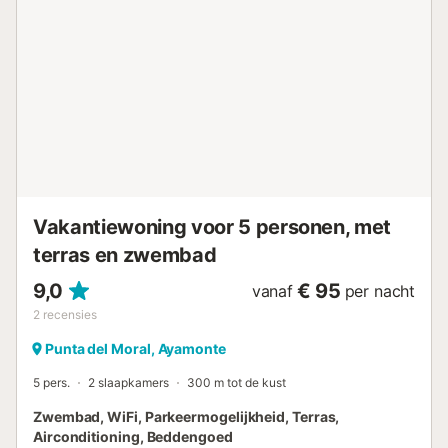
aan de golfbaan van Isla Canela met 18 holes. 4 km van
Ayamonte, 60 km naar Faro, 60 km naar Huelva en 170 km
naar Sevilla. 3 km van het strand van Isla Canela en Punta
del Moral, exclusief en uniek. In het strandgebied vindt u
een 7 km lange promenade, die de uiteinden van onze
stranden van Isla Canela en Punta del Moral verbindt,
ideaal om te wandelen, sporten of fietsen met het gezin.
Wifi in het hele appartement. Voorzieningen in de
badkamer. Diensten inbegrepen in de prijs: elektriciteit,
water, parkeergelegenheid, wifi, aankomst buiten reguliere
tijden. Diensten niet inbegrepen in de pr...
Vakantiewoning voor 5 personen, met
terras en zwembad
9,0
€ 95
vanaf
per nacht
2
recensies
Punta del Moral, Ayamonte
5 pers.
2 slaapkamers
300 m tot de kust
Zwembad, WiFi, Parkeermogelijkheid, Terras,
Airconditioning, Beddengoed