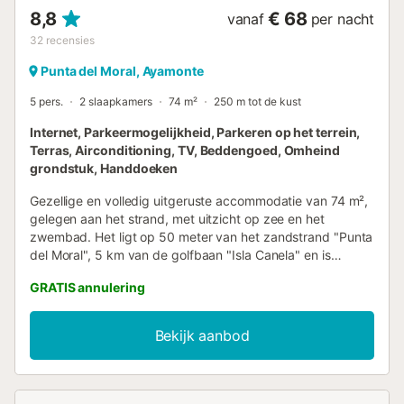
8,8
€ 68
vanaf
per nacht
32
recensies
Punta del Moral, Ayamonte
5 pers.
2 slaapkamers
74 m²
250 m tot de kust
Internet, Parkeermogelijkheid, Parkeren op het terrein,
Terras, Airconditioning, TV, Beddengoed, Omheind
grondstuk, Handdoeken
Gezellige en volledig uitgeruste accommodatie van 74 m²,
gelegen aan het strand, met uitzicht op zee en het
zwembad. Het ligt op 50 meter van het zandstrand "Punta
del Moral", 5 km van de golfbaan "Isla Canela" en is
gelegen in een ideale omgeving voor gezinnen en aan zee.
GRATIS annulering
Het beschikt over een lift, 9 m² terras, strijkijzer,
internettoegang (wifi), haardroger, elektrische
radiatorverwarming, airconditioning in de woonkamer en
Bekijk aanbod
enkele slaapkamers, gemeenschappelijk zwembad,
overdekte parkeergelegenheid in hetzelfde gebouw, 1
televisie. De aparte keuken met keramische kookplaat is
uitgerust met een koelkast, magnetron, oven, vriezer,