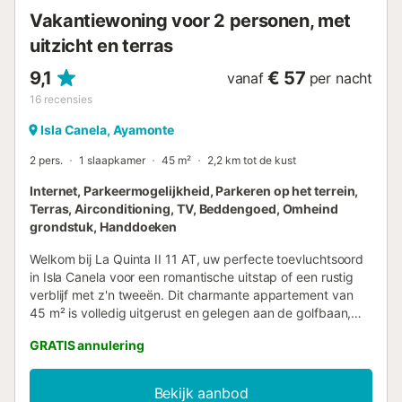
Vakantiewoning voor 2 personen, met
uitzicht en terras
9,1
€ 57
vanaf
per nacht
16
recensies
Isla Canela, Ayamonte
2 pers.
1 slaapkamer
45 m²
2,2 km tot de kust
Internet, Parkeermogelijkheid, Parkeren op het terrein,
Terras, Airconditioning, TV, Beddengoed, Omheind
grondstuk, Handdoeken
Welkom bij La Quinta II 11 AT, uw perfecte toevluchtsoord
in Isla Canela voor een romantische uitstap of een rustig
verblijf met z'n tweeën. Dit charmante appartement van
45 m² is volledig uitgerust en gelegen aan de golfbaan,
met een bevoorrecht uitzicht op het groene golfterrein. De
GRATIS annulering
accommodatie beschikt over 1 gezellige slaapkamer met 2
aparte bedden, perfect voor koppels die comfort en
privacy wensen. De complete badkamer met ligbad is
Bekijk aanbod