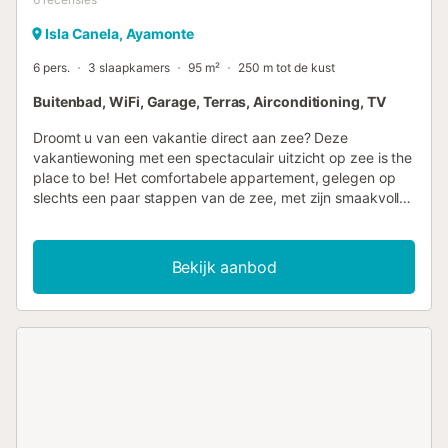
Isla Canela, Ayamonte
6 pers.
3 slaapkamers
95 m²
250 m tot de kust
Buitenbad, WiFi, Garage, Terras, Airconditioning, TV
Droomt u van een vakantie direct aan zee? Deze
vakantiewoning met een spectaculair uitzicht op zee is the
place to be! Het comfortabele appartement, gelegen op
slechts een paar stappen van de zee, met zijn smaakvolle
inrichting met warme kleuren, charmeert zijn bezoekers
vanaf het eerste moment. Het absolute hoogtepunt is
echter zonder twijfel de grote panoramische ramen, die u
Bekijk aanbod
een uniek uitzicht op de zee en het strand geven tijdens
de gezamenlijke maaltijden en bij het ontspannen op de
bank. Laat uw blik hier in de verte dwalen, van dit uitzicht
krijgt u zin om meteen naar het strand te gaan! Buiten kunt
u een paar baantjes trekken in het gemeenschappelijke
zwembad en daarna uitgebreid zonnebaden in een van de
comfortabele ligstoelen op het fantastische terras, ook hier
is het panorama dat u geboden wordt uniek! Geniet van
een bruisende duik in de openluchtwhirlpool en sluit de