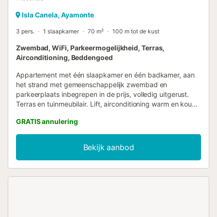
Isla Canela, Ayamonte
3 pers.
1 slaapkamer
70 m²
100 m tot de kust
Zwembad, WiFi, Parkeermogelijkheid, Terras,
Airconditioning, Beddengoed
Appartement met één slaapkamer en één badkamer, aan
het strand met gemeenschappelijk zwembad en
parkeerplaats inbegrepen in de prijs, volledig uitgerust.
Terras en tuinmeubilair. Lift, airconditioning warm en koud
in alle kamers, beddengoed en handdoeken,
GRATIS annulering
plasmascherm-tv, complete keukenuitrusting,
oven/magnetron, koffiezetapparaat, broodrooster,
vaatwasser en alles wat u nodig heeft om u thuis te voelen.
Bekijk aanbod
Maximale capaciteit 3 personen. 70 m2 inclusief terras.
NIET ROKEN TOEGESTAAN. Mooi wooncomplex met grote
tuinen. Directe toegang tot het strand via de promenade
van 7 km, die de uiteinden van onze stranden bij Isla
Canela en Punta del Moral met elkaar verbindt, ideaal om
te wandelen, sporten of fietsen met het gezin. Wi-Fi in het
hele appartement. Welkomstpakket voor de keuken. 3 km