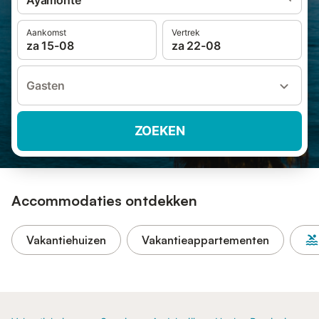
Ayamonte
Aankomst
Vertrek
za 15-08
za 22-08
Gasten
ZOEKEN
Accommodaties ontdekken
Vakantiehuizen
Vakantieappartementen