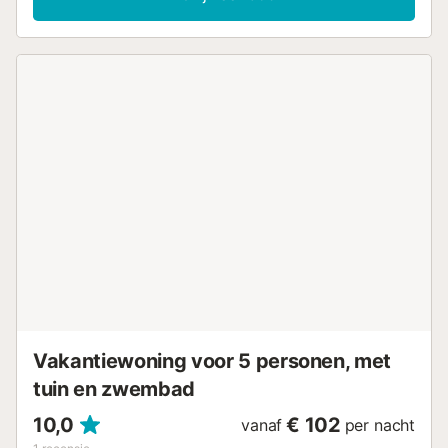
strijkijzer, internettoegang (wifi), haardroger, tennisbaan,
padelbaan, warmtepompverwarming, airconditioning in de
hele accommodatie, gemeenschappelijk zwembad +
kinderbad, buitenparkeerplaats in hetzelfde gebouw, 1
televisie. De aparte keuken met keramische kookplaat is
uitgerust met een koelkast, magnetron, oven, vriezer,
wasmachine, vaatwasser, servies/bestek,
keukengerei/keuken, koffiezetapparaat, broodrooster en
sapcentrifuge....
Vakantiewoning voor 5 personen, met
tuin en zwembad
10,0
€ 102
vanaf
per nacht