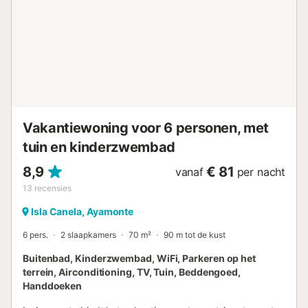
dag af met een drankje. Gooi de badhanddoek over je
schouder en neem direct na het ontbijt een verfrissende
duik in zee. Wandel over de met palmen omzoomde
promenade of wandel in de prachtige omringende natuur
met zijn kurkeiken en de majestueuze Rio Guadiana. Breng
een onvergetelijke vakantie door tegen een magische
achtergrond in de vakantiewoning met zwembad en
whirlpool....
Vakantiewoning voor 6 personen, met
tuin en kinderzwembad
8,9
€ 81
vanaf
per nacht
13
recensies
Isla Canela, Ayamonte
6 pers.
2 slaapkamers
70 m²
90 m tot de kust
Buitenbad, Kinderzwembad, WiFi, Parkeren op het
terrein, Airconditioning, TV, Tuin, Beddengoed,
Handdoeken