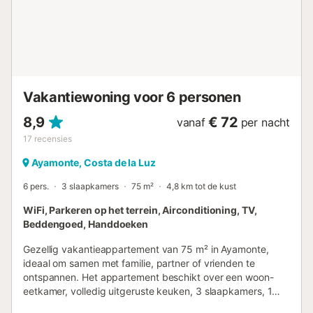
supermarkten. Parkeren is beschikbaar op het terrein.
Huisdieren zijn toegestaan op aanvraag bij de eigenaar.
Roken is niet toegestaan. Feesten en evenementen zijn
verboden. Schoonmaakdiensten zijn beschikbaar voor
extra comfort en kunnen worden geboekt tegen een
toeslag. Neem voor meer informatie contact op met de
host via het boekingsplatform....
Vakantiewoning voor 6 personen
8,9
€ 72
vanaf
per nacht
17
recensies
Ayamonte, Costa de la Luz
6 pers.
3 slaapkamers
75 m²
4,8 km tot de kust
WiFi, Parkeren op het terrein, Airconditioning, TV,
Beddengoed, Handdoeken
Gezellig vakantieappartement van 75 m² in Ayamonte,
ideaal om samen met familie, partner of vrienden te
ontspannen. Het appartement beschikt over een woon-
eetkamer, volledig uitgeruste keuken, 3 slaapkamers, 1
complete badkamer en een overdekt privéterras waar jullie