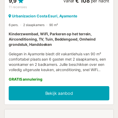
9,9
€ 108
vanaf
per nacht
11
recensies
Urbanizacion Costa Esuri, Ayamonte
6 pers.
2 slaapkamers
90 m²
Kinderzwembad, WiFi, Parkeren op het terrein,
Airconditioning, TV, Tuin, Beddengoed, Omheind
grondstuk, Handdoeken
Gelegen in Ayamonte biedt dit vakantiehuis van 90 m²
comfortabel plaats aan 6 gasten met 2 slaapkamers, een
woonkamer en 2 badkamers. Jullie beschikken over een
volledig uitgeruste keuken, airconditioning, snel WiFi
geschikt voor videogesprekken, televisie, ventilator,
GRATIS annulering
wasmachine en een aparte werkplek. Er is huisgemaakte
olijfolie, lokaal geteelde kruiden, strandhanddoeken, en
speelgoed en boeken voor kinderen aanwezig. Geniet
Bekijk aanbod
buiten van jullie privé onoverdekte terras en 2 privé
balkons met uitzicht op de bergen. Het gedeelde
buitenzwembad en kinderbad zijn geopend van juni tot
september. Jullie kunnen ook ontspannen in de gedeelde
tuin, gebruikmaken van de buitendouche of de privé