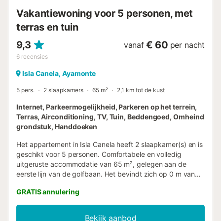
Vakantiewoning voor 5 personen, met
terras en tuin
9,3
€ 60
vanaf
per nacht
6
recensies
Isla Canela, Ayamonte
5 pers.
2 slaapkamers
65 m²
2,1 km tot de kust
Internet, Parkeermogelijkheid, Parkeren op het terrein,
Terras, Airconditioning, TV, Tuin, Beddengoed, Omheind
grondstuk, Handdoeken
Het appartement in Isla Canela heeft 2 slaapkamer(s) en is
geschikt voor 5 personen. Comfortabele en volledig
uitgeruste accommodatie van 65 m², gelegen aan de
eerste lijn van de golfbaan. Het bevindt zich op 0 m van
de golfbaan, 3 km van het zandstrand, 3 km van de
GRATIS annulering
supermarkt, 5 km van de stad en is gelegen in een
woonwijk en in een residentieel complex. Het beschikt over
een tuin, tuinmeubilair, omheind perceel, 15 m² terras,
Bekijk aanbod