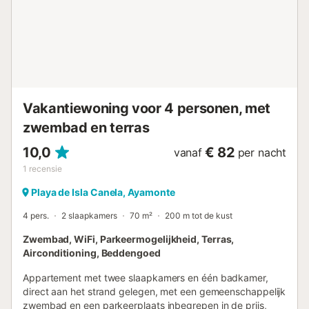
Keukenessentials en toiletartikelen welkomstdos. U kunt
onze schoonmaakservice tijdens uw verblijf inhuren en ook
onze luxe beddengoedservices (Egyptisch katoen, 300
draden). We hebben ook de exclusieve transfer naar de
luchthaven met een internationaal gerenommeerd bedrijf.
Diensten inbegrepen in de prijs: elektriciteit, water,
parkeren, wifi, aankomst buiten openingstijden. Diensten
NIET inbegrepen in de prijs: - Terugbetaalbar...
Vakantiewoning voor 4 personen, met
zwembad en terras
10,0
€ 82
vanaf
per nacht
1
recensie
Playa de Isla Canela, Ayamonte
4 pers.
2 slaapkamers
70 m²
200 m tot de kust
Zwembad, WiFi, Parkeermogelijkheid, Terras,
Airconditioning, Beddengoed
Appartement met twee slaapkamers en één badkamer,
direct aan het strand gelegen, met een gemeenschappelijk
zwembad en een parkeerplaats inbegrepen in de prijs,