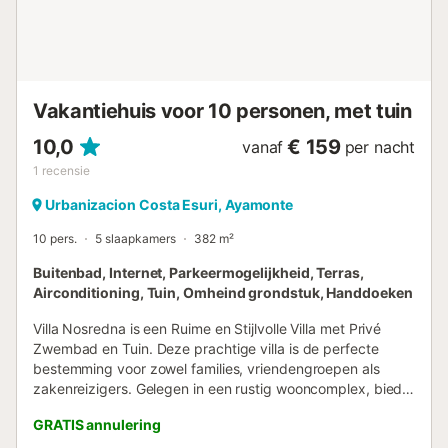
Vakantiehuis voor 10 personen, met tuin
10,0
€ 159
vanaf
per nacht
1
recensie
Urbanizacion Costa Esuri, Ayamonte
10 pers.
5 slaapkamers
382 m²
Buitenbad, Internet, Parkeermogelijkheid, Terras,
Airconditioning, Tuin, Omheind grondstuk, Handdoeken
Villa Nosredna is een Ruime en Stijlvolle Villa met Privé
Zwembad en Tuin. Deze prachtige villa is de perfecte
bestemming voor zowel families, vriendengroepen als
zakenreizigers. Gelegen in een rustig wooncomplex, biedt
het een oase van rust op korte afstand van de Isla Canela
GRATIS annulering
Links Golfbaan, in Costa Esuri. De villa beschikt over een