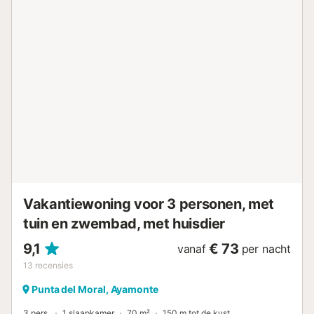
wasmachine, servies/bestek,
keukengerei/keukenbenodigdheden, koffiezetapparaat,
broodrooster en sapcentrifuge....
Vakantiewoning voor 3 personen, met
tuin en zwembad, met huisdier
9,1
€ 73
vanaf
per nacht
13
recensies
Punta del Moral, Ayamonte
3 pers.
1 slaapkamer
70 m²
150 m tot de kust