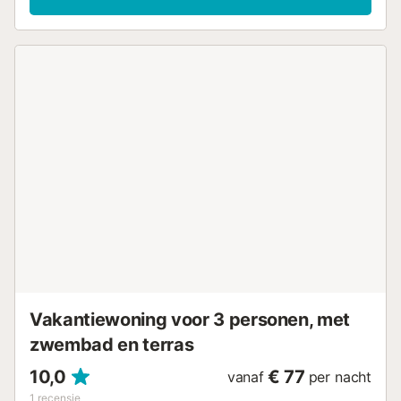
ideaal om te ontspannen na een dag vol avontuur. De
indeling van de ruimte is ontworpen om uw comfort tijdens
het verblijf te maximaliseren. De aparte keramische
kookplaat keuken is volledig uitgerust met een koelkast,
vriezer, magnetron, oven, wasmachine, koffiezetapparaat,
broodrooster en al het benodigde keukengerei om uw
favoriete maaltijden te bereiden. U beschikt over al het
servies en bestek dat u nodig heeft om te genieten van
speciale diners in alle rust. Geniet van het terras van 15 m²
met tuinmeubilair, de perfecte plek om samen te ontbijten
of te ontspannen bij zonsondergang. Het omheinde
perceel garandeert privacy en rust tijdens uw verblijf. Het
appartement is voorzien van airconditioning in de hele
woning, warmtepompverwarming, snelle wifi-verbinding,
televisie en strijkijzer voor uw gemak. Het
gemeenschappelijke zwembad is ideaal om af te koelen
op warmere dagen. Gelegen op slechts 50 meter van de
prestigieuze Isla Canela Golf...
Vakantiewoning voor 3 personen, met
zwembad en terras
10,0
€ 77
vanaf
per nacht
1
recensie