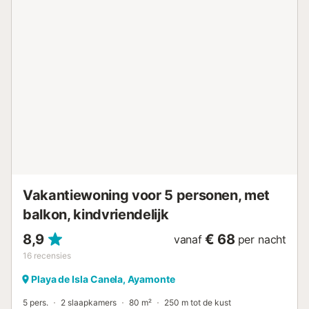
er twee padelbanen beschikbaar. Evenementen zijn niet
toegestaan en huisdieren zijn niet welkom. Dit
appartement op de begane grond ligt in een residentiële
urbanisatie, direct aan het strand tussen Punta del Moral
en Isla Canela. De accommodatie beschikt over een aparte
keuken, een complete en suite badkamer en een extra
badkamer met douche. Er is een eigen
buitenparkeerplaats binnen het complex, op ongeveer 10
meter van het appartement....
Vakantiewoning voor 5 personen, met
balkon, kindvriendelijk
8,9
€ 68
vanaf
per nacht
16
recensies
Playa de Isla Canela, Ayamonte
5 pers.
2 slaapkamers
80 m²
250 m tot de kust