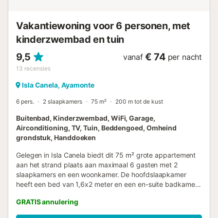
Vakantiewoning voor 6 personen, met
kinderzwembad en tuin
9,5
€ 74
vanaf
per nacht
13
recensies
Isla Canela, Ayamonte
6 pers.
2 slaapkamers
75 m²
200 m tot de kust
Buitenbad, Kinderzwembad, WiFi, Garage,
Airconditioning, TV, Tuin, Beddengoed, Omheind
grondstuk, Handdoeken
Gelegen in Isla Canela biedt dit 75 m² grote appartement
aan het strand plaats aan maximaal 6 gasten met 2
slaapkamers en een woonkamer. De hoofdslaapkamer
heeft een bed van 1,6x2 meter en een en-suite badkamer,
terwijl de tweede slaapkamer twee bedden van 90 cm
GRATIS annulering
heeft. Er is een tweede volledige badkamer beschikbaar.
In de woonkamer staat een slaapbank van 135x190 cm en