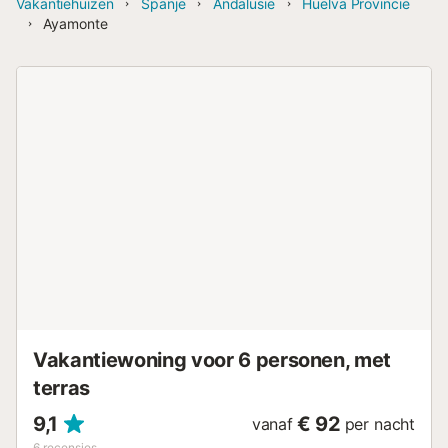
Vakantiehuizen
Spanje
Andalusië
Huelva Provincie
Ayamonte
Vakantiewoning voor 6 personen, met
terras
9,1
€ 92
vanaf
per nacht
6
recensies