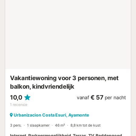
van golfbaan Isla Canela, 4 km van Ayamonte, 60 km van
Faro, 60 km van Huelva en 150 km van Sevilla. U kunt
onze schoonmaakservice tijdens uw verblijf inhuren en ook
onze beddengoedservice. Inbegrepen diensten in de prijs:
elektriciteit, water, parkeergelegenheid, Wi-Fi, aankomst
buiten openingstijden. NIET inbegrepen diensten in de
prijs: - Borg restitueerbaar 5 dagen na vertrek. -
Schoonmaak bij vertrek. Apotheek en medisch centrum in
Punta del Moral, 2 km verderop. Bushalte, 200 m
verderop....
Vakantiewoning voor 3 personen, met
balkon, kindvriendelijk
10,0
€ 57
vanaf
per nacht
1
recensie
Urbanizacion Costa Esuri, Ayamonte
3 pers.
1 slaapkamer
46 m²
8,8 km tot de kust
Internet, Parkeermogelijkheid, Terras, TV, Beddengoed,