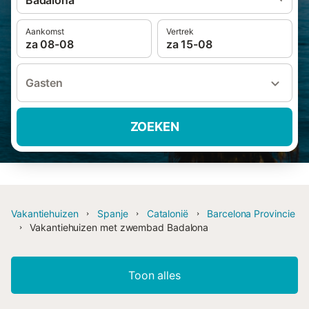
Badalona
Aankomst
Vertrek
za 08-08
za 15-08
Gasten
ZOEKEN
Vakantiehuizen
Spanje
Catalonië
Barcelona Provincie
Vakantiehuizen met zwembad Badalona
Toon alles