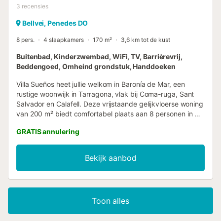
3
recensies
Bellvei, Penedes DO
8 pers.
4 slaapkamers
170 m²
3,6 km tot de kust
Buitenbad, Kinderzwembad, WiFi, TV, Barrièrevrij,
Beddengoed, Omheind grondstuk, Handdoeken
Villa Sueños heet jullie welkom in Baronía de Mar, een
rustige woonwijk in Tarragona, vlak bij Coma-ruga, Sant
Salvador en Calafell. Deze vrijstaande gelijkvloerse woning
van 200 m² biedt comfortabel plaats aan 8 personen in 4
slaapkamers (allemaal met ventilator) en 1 badkamer. Er is
GRATIS annulering
een overdekte veranda van 32 m² met een ingebouwde
barbecue en een open patio. De keuken is volledig
uitgerust zodat jullie tijdens het verblijf zelf kunnen koken.
Bekijk aanbod
Tot de voorzieningen behoren snel mesh-wifi geschikt voor
videobellen, televisie, wasmachine, werkplek en
drempelloze toegang binnenshuis. Voor gezinnen met
kleine kinderen zijn er een bedhekje en een kinderstoel
Toon alles
aanwezig. Zelf inchecken maakt aankomen eenvoudig.
Buiten genieten jullie van een privé zoutwaterzwembad