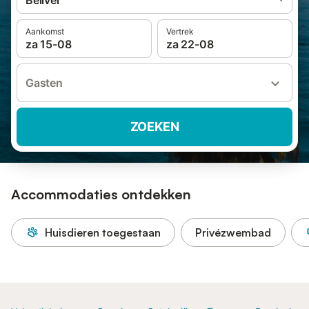
Bellvei
Aankomst
Vertrek
za 15-08
za 22-08
Gasten
ZOEKEN
Accommodaties ontdekken
Huisdieren toegestaan
Privézwembad