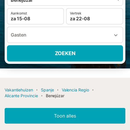
Benejúzar
Aankomst
Vertrek
za 15-08
za 22-08
Gasten
ZOEKEN
Vakantiehuizen
Spanje
Valencia Regio
Alicante Provincie
Benejúzar
Toon alles