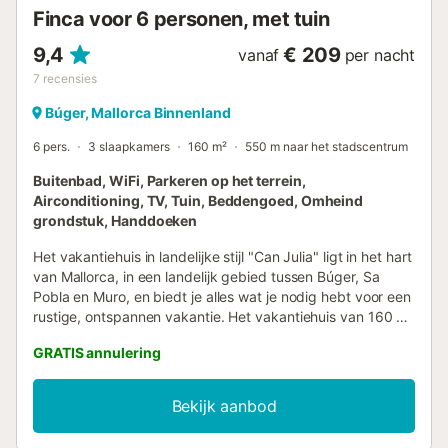
0,30/kWh Borg: € 300/verbli...
Finca voor 6 personen, met tuin
9,4
€ 209
vanaf
per nacht
7
recensies
Búger, Mallorca Binnenland
6 pers.
3 slaapkamers
160 m²
550 m naar het stadscentrum
Buitenbad, WiFi, Parkeren op het terrein,
Airconditioning, TV, Tuin, Beddengoed, Omheind
grondstuk, Handdoeken
Het vakantiehuis in landelijke stijl "Can Julia" ligt in het hart
van Mallorca, in een landelijk gebied tussen Búger, Sa
Pobla en Muro, en biedt je alles wat je nodig hebt voor een
rustige, ontspannen vakantie. Het vakantiehuis van 160 m²
bestaat uit een woonkamer met open haard, een goed
GRATIS annulering
uitgeruste keuken met vaatwasser, 3 slaapkamers en 2
badkamers en is daarom geschikt voor 6 personen. Extra
voorzieningen zijn Wi-Fi, airconditioning, een babybedje en
Bekijk aanbod
een kinderstoel. De privé-buitenruimte zal zeker indruk op
je maken, want het beschikt over een ruime tuin met een