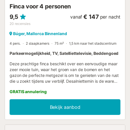
levendige nachtleven te verkennen. Van de rust van Dofi
Finca voor 4 personen
Blau tot de opwinding van de omgeving, deze vil...
9,5
€ 147
vanaf
per nacht
20
recensies
Búger, Mallorca Binnenland
4 pers.
2 slaapkamers
75 m²
1,5 km naar het stadscentrum
Parkeermogelijkheid, TV, Satelliettelevisie, Beddengoed
Deze prachtige finca beschikt over een eenvoudige maar
zeer mooie tuin, waar het groen van de bomen en het
gazon de perfecte metgezel is om te genieten van de rust
die u zoekt tijdens uw verblijf. Desalniettemin is de ware
hoofdrol weggelegd voor het prachtige
GRATIS annulering
zoutwaterzwembad – omringd door 4 ligstoelen, een
parasol en een buitendouche – waar u zult genieten van
het fantastische eilandweer. Het zwembad is 9 x 4 meter
Bekijk aanbod
groot en heeft een waterdiepte van 1,2 tot 1,9 meter. Na
een perfecte ochtend zwemmen in het zwembad, nodigt
de grote veranda uit om een heerlijke barbecue te
bereiden en daarna, met een glas wijn, te ontspannen op