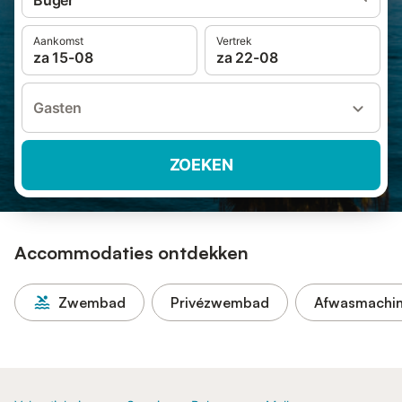
Búger
Aankomst
Vertrek
za 15-08
za 22-08
Gasten
ZOEKEN
Accommodaties ontdekken
Zwembad
Privézwembad
Afwasmachi