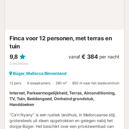
minuten met de auto). Gasten kunnen ook een bezoek
brengen aan het waterpark Hidropark Alcúdia (20 minuten
rijden; 18,9 km), vooral als ze met kinderen reizen. Palma
de Mallorca, de hoofdstad van het eiland, en de
internationale luchthaven liggen op slechts 35 minuten
rijd...
Finca voor 12 personen, met terras en
tuin
9,8
€ 384
vanaf
per nacht
2
recensies
Búger, Mallorca Binnenland
12 pers.
6 slaapkamers
280 m²
850 m naar het stadscentrum
Internet, Parkeermogelijkheid, Terras, Airconditioning,
TV, Tuin, Beddengoed, Omheind grondstuk,
Handdoeken
"Ca'n Nyany" is een rustiek landhuis, in Mallorcaanse stijl,
grotendeels uit steen opgetrokken en gelegen nabij het
dorpje Búger. Het beschikt over een privézwembad van