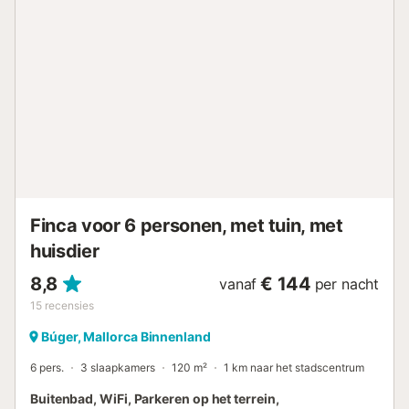
barbecueplaats zorgt ervoor dat u heerlijke maaltijden in
de frisse lucht kunt bereiden en het zwembad nodigt uit
om af te koelen op warme zomerdagen. Ontspan op de
ligstoelen en laat uw blik dwalen over de groene oase van
welzijn in de tuin - dagelijkse stress wordt hier snel
vergeten! Het open terras op de 1e verdieping nodigt ook
uit om te zonnebaden en te genieten van een glas wijn bij
zonsondergang. Winkels, restaurants, bars en cafés vindt
u op slechts 3 minuten rijden (1 km) afstand in Buger en
het prachtige zandstrand van Platja dels Capellans ligt op
20 km of 30 minuten rijden van de accommodatie. Breng
onvergetelijke uren door met v...
Finca voor 6 personen, met tuin, met
huisdier
8,8
€ 144
vanaf
per nacht
15
recensies
Búger, Mallorca Binnenland
6 pers.
3 slaapkamers
120 m²
1 km naar het stadscentrum
Buitenbad, WiFi, Parkeren op het terrein,