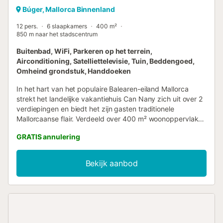
Búger, Mallorca Binnenland
12 pers.
6 slaapkamers
400 m²
850 m naar het stadscentrum
Buitenbad, WiFi, Parkeren op het terrein,
Airconditioning, Satelliettelevisie, Tuin, Beddengoed,
Omheind grondstuk, Handdoeken
In het hart van het populaire Balearen-eiland Mallorca
strekt het landelijke vakantiehuis Can Nany zich uit over 2
verdiepingen en biedt het zijn gasten traditionele
Mallorcaanse flair. Verdeeld over 400 m² woonoppervlak
biedt de finca een gezellige woon-/eetkamer met
GRATIS annulering
natuurstenen muren, een rustieke, goed uitgeruste
landelijke keuken, 7 slaapkamers (waarvan 3 met elk 2
eenpersoonsbedden) en 5 badkamers, en is daardoor
Bekijk aanbod
geschikt voor 12 volwassenen en twee kinderen onder de
12 jaar. Voorzieningen omvatten ook Wi-Fi, airconditioning,
een tafeltennistafel en satelliet-tv. Buiten vindt u 2
overdekte terrassen direct grenzend aan het huis, met
comfortabel gestoffeerde rieten meubelen en een grote
buitentafel voor groepsmaaltijden. Een overdekte