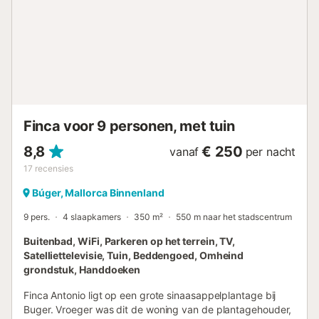
wasruimte met wasmachine, droger, strijkijzer en
strijkplank, evenals naar een badkamer met bad en een
slaapkamer met twee eenpersoonsbedden. Boven zijn er
nog twee badkamers, één met douche en de andere met
een hydromassagebad en douche. Daarnaast zijn er nog 4
slaapkamers, waarvan twee met een tweepersoonsbed en
twee met elk twee eenpersoonsbedden. Een van de
slaapkamers heeft ook een terras met prachtig uitzicht, en
alle slaapkamers zijn voorzien van een kledingkast en
Finca voor 9 personen, met tuin
airco...
8,8
€ 250
vanaf
per nacht
17
recensies
Búger, Mallorca Binnenland
9 pers.
4 slaapkamers
350 m²
550 m naar het stadscentrum
Buitenbad, WiFi, Parkeren op het terrein, TV,
Satelliettelevisie, Tuin, Beddengoed, Omheind
grondstuk, Handdoeken
Finca Antonio ligt op een grote sinaasappelplantage bij
Buger. Vroeger was dit de woning van de plantagehouder,