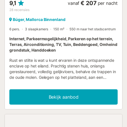
9,1
€ 207
vanaf
per nacht
28
recensies
Búger, Mallorca Binnenland
6 pers.
3 slaapkamers
150 m²
550 m naar het stadscentrum
Internet, Parkeermogelijkheid, Parkeren op het terrein,
Terras, Airconditioning, TV, Tuin, Beddengoed, Omheind
grondstuk, Handdoeken
Rust en stilte is wat u kunt ervaren in deze ontspannende
enclave op het eiland. Prachtig stenen huis, onlangs
gerestaureerd, volledig gelijkvloers, behalve de trappen in
de oude molen. Gelegen op het platteland, aan een
doodlopende straat, omgeven door de natuur. Búger, het
dorp waartoe het behoort, ligt op slechts een paar
kilometer afstand. De tuin en de buitenruimte zijn
Bekijk aanbod
natuurlijk, rustig en ontspannen, met een groot niervormig
zwembad, omgeven door gras. Alles wat u nodig heeft om
optimaal te genieten van de Mallorcaanse dag en nacht.
Het huis ligt dicht bij een bosrijk gebied, daarom mag er
geen vuur worden gemaakt. Het huis heeft een elektrische