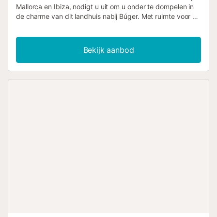
Mallorca en Ibiza, nodigt u uit om u onder te dompelen in
de charme van dit landhuis nabij Búger. Met ruimte voor 6
volwassenen biedt deze fascinerende residentie een oase
van rust en comfort voor uw vakantie op het eiland. Geniet
van de authentieke Mallorcaanse sfeer in elke hoek van
Bekijk aanbod
deze accommodatie. Met 3 tweepersoonskamers en 2
complete badkamers combineert Dofi Blau rustieke
charme met moderne voorzieningen, waaronder
airconditioning, verwarming, een open haard en gratis
WiFi. De weelderige tuin met een XXL zwembad en een
barbecuehuis nodigt u uit om te ontspannen onder de
mediterrane zon tijdens het creëren van onvergetelijke
momenten met familie of vrienden. Gelegen op slechts 15
minuten van het dichtstbijzijnde zandstrand, Platja de
Muro, biedt Dofi Blau snelle toegang tot wateractiviteiten,
winkels en restaurants. Verken de charmes van Búger, een
pittoresk dorp met een wekelijkse markt waar u verse
lokale producten kunt vinden. Ontdek bovendien de
artistieke schatten, windmolens en culturele evenementen
die Búger tot een unieke bestemming op Mallorca maken.
Bovendien biedt de nabijheid van de stad Inca u de
gelegenheid om de geschiedenis, architectuur en