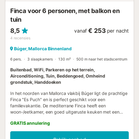
Borg en verbruiksgerelateerde kosten te...
Finca voor 6 personen, met balkon en
tuin
8,5
€ 253
vanaf
per nacht
4
recensies
Búger, Mallorca Binnenland
6 pers.
3 slaapkamers
130 m²
500 m naar het stadscentrum
Buitenbad, WiFi, Parkeren op het terrein,
Airconditioning, Tuin, Beddengoed, Omheind
grondstuk, Handdoeken
In het noorden van Mallorca vlakbij Búger ligt de prachtige
Finca "Es Puch" en is perfect geschikt voor een
familievakantie. De mediterrane Finca heeft een
woon-/eetkamer, een goed uitgeruste keuken met een
vaatwasser, 3 slaapkamers (waarvan één met 2
GRATIS annulering
eenpersoonsbedden) en 3 badkamers en is geschikt voor
6 personen. Tot de voorzieningen behoren ook Wi-Fi,
airconditioning, een wasmachine, kabel-tv, een babybedje