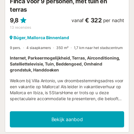
Finca voor 9 personen, met tuin en
een plafondventilator...
terras
9,8
€ 322
vanaf
per nacht
13
recensies
Búger, Mallorca Binnenland
9 pers.
4 slaapkamers
350 m²
1,7 km naar het stadscentrum
Internet, Parkeermogelijkheid, Terras, Airconditioning,
Satelliettelevisie, Tuin, Beddengoed, Omheind
grondstuk, Handdoeken
Welkom bij Villa Antonio, uw droombestemmingsadres voor
een vakantie op Mallorca! Als leider in vakantieverhuur op
Mallorca en Ibiza, is 5StarsHome er trots op u deze
spectaculaire accommodatie te presenteren, die belooft
uw vakantie een onvergetelijke ervaring te maken. Met
een bevoorrechte ligging tussen Buger en Sa Pobla biedt
dit vakantiehuis u het beste van twee werelden: de rust
Bekijk aanbod
van het Mallorcaanse platteland en het gemak van alle
voorzieningen op slechts enkele minuten afstand. Kunt u