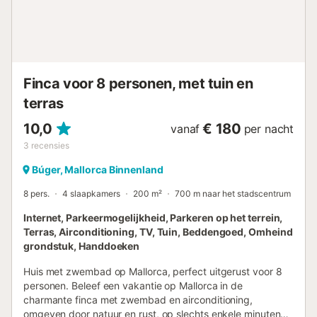
rijden (8 km) van het vakantiehuis ligt. Het dichtstbijzijnde
strand, Platja de Muro, ligt tussen de badplaatsen Can
Picafort en Alcúdia en kan worden bereikt na 20 minuten
rijden (19,6 km). Mallorca's bruisende hoofdstad Palma en
de luchthaven kunnen beide worden bereikt na 37 minuten
r...
Finca voor 8 personen, met tuin en
terras
10,0
€ 180
vanaf
per nacht
3
recensies
Búger, Mallorca Binnenland
8 pers.
4 slaapkamers
200 m²
700 m naar het stadscentrum
Internet, Parkeermogelijkheid, Parkeren op het terrein,
Terras, Airconditioning, TV, Tuin, Beddengoed, Omheind
grondstuk, Handdoeken
Huis met zwembad op Mallorca, perfect uitgerust voor 8
personen. Beleef een vakantie op Mallorca in de
charmante finca met zwembad en airconditioning,
omgeven door natuur en rust, op slechts enkele minuten