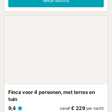
Bekijk aanbod
en een kinderstoel. De prachtige buitenkant van het huis
bestaat uit een balkon, een tuin met 2 gemeubileerde
terrassen (open en overdekt) en een barbecue, evenals
een privézwembad met buitendouche. Hier nodigt alles uit
om te ontspannen met een fantastisch uitzicht op de
bergen. De dichtstbijzijnde supermarkt ligt op 700 m van
het pand in het centrum en is bereikbaar in 2 minuten met
de auto. Daar vind je ook een keur aan restaurants en
cafés. Het dichtstbijzijnde strand is Platja de Muro, dat op
15,5 km ligt en met de auto in 18 minuten te bereiken is.
De luchthaven van Palma de Mallorca ligt op 34 minuten
rijden met de auto (46,7 km). Parkeerplaatsen zijn
beschikbaar op het terrein. Elektriciteit tegen betaling.
Licentienummer: ETV1720 Naam: Es Puch...
Finca voor 4 personen, met terras en
tuin
9,4
€ 229
vanaf
per nacht