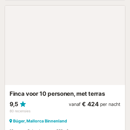
open en overdekt terras en 2 eethoeken om de dag te
beginnen met een ontbijt of 's avonds door te brengen met
smakelijke diners van de stenen barbecue, evenals
ligstoelen en een overdekt terras met zitmeubilair. Je kunt
's ochtends een duik nemen in het zwembad terwijl je
geniet van het prachtige uitzicht op het berglandschap om
je heen. Een ander exclusief hoogtepunt van het pand is
de privétennisbaan. Je vindt supermarkten, cafés en
restaurants in Búger, op 2 minuten rijden of 750 meter,
evenals in Sa Pobla (4,4 km of 8 minuten rijden) en in
Muro, dat op 11 minuten rijden (8,2 km) van het
vakantiehuis ligt. Het dichtstbijzijnde strand, Platja de
Muro, ligt tussen de badplaatsen Can Picafort en Alcúdia
en kan worden bereikt na 19 minuten rijden (16 km).
Mallorca's bruisende hoofdstad Palma en de luchthaven
kunnen b...
Finca voor 10 personen, met terras
9,5
€ 424
vanaf
per nacht
80
recensies
Búger, Mallorca Binnenland