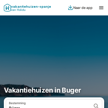
vakantiehuizen-spanje
Naar de app
van Holidu
Vakantiehuizen in Buger
Bestemming