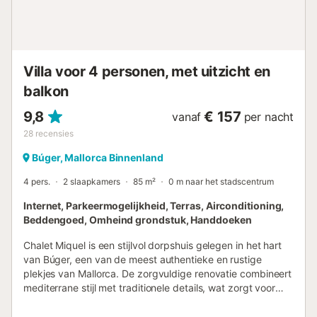
genieten van de natuur en wateractiviteiten. Als u op zoek
bent naar een rustige en gezellige plek voor uw vakantie
op Mallorca, is deze accommodatie de perfecte keuze.
Bereid u voor op een unieke ervaring in een bevoorrechte
omgeving. Elektriciteitsverbruik niet inbegrepen (0,4...
Villa voor 4 personen, met uitzicht en
balkon
9,8
€ 157
vanaf
per nacht
28
recensies
Búger, Mallorca Binnenland
4 pers.
2 slaapkamers
85 m²
0 m naar het stadscentrum
Internet, Parkeermogelijkheid, Terras, Airconditioning,
Beddengoed, Omheind grondstuk, Handdoeken
Chalet Miquel is een stijlvol dorpshuis gelegen in het hart
van Búger, een van de meest authentieke en rustige
plekjes van Mallorca. De zorgvuldige renovatie combineert
mediterrane stijl met traditionele details, wat zorgt voor
een gastvrije sfeer, ideaal voor wie rust zoekt zonder
comfort op te geven. Het pand valt vooral op door het