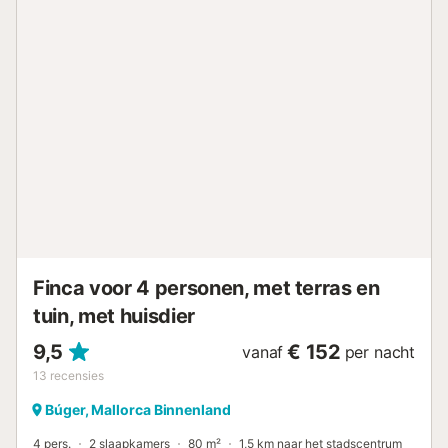
de schommelbank terwijl u geniet van het landschap van
velden vol fruitbomen. Het gebouw valt op dankzij de
zonnepanelen en de Mallorcaanse details zoals de
natuurstenen muren, zowel aan de buiten- als binnenkant.
Bij binnenkomst verwelkomt een grote kamer met open
haard u, die zowel de woonkamer als het eet- en keuken
gedeelte combineert, zodat u samen kunt zijn en niets
hoeft te missen. U kunt koken op het gasfornuis terwijl de
anderen de tafel dekken, genieten van een aperitief of
luisteren naar uw favoriete cd's. Het allerbeste is echter
dat u popcorn kunt maken en naar de satelliet-tv kunt
kijken. De wasruimte biedt een strijkplank, een strijkijzer en
een wasmachine. Er zijn twee slaapkamers met elk een
kledingkast, één met een tweepersoonsbed en r...
Finca voor 4 personen, met terras en
tuin, met huisdier
9,5
€ 152
vanaf
per nacht
13
recensies
Búger, Mallorca Binnenland
4 pers.
2 slaapkamers
80 m²
1,5 km naar het stadscentrum