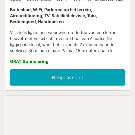
Buitenbad, WiFi, Parkeren op het terrein,
Airconditioning, TV, Satelliettelevisie, Tuin,
Beddengoed, Handdoeken
Villa Inés ligt in een woonwijk, op de top van een kleine
heuvel, met vrij uitzicht over de baai van Alcudia. De
ligging is ideaal, want het is slechts 2 minuten naar de
snelweg. 30 minuten naar Palma, 15 minuten naar de
stranden van Puerto de Alcudia, Muro, Can Picafort en
GRATIS annulering
Pollensa. VIlla Ines is gerenoveerd in 2020, en heeft de
beste gemakken die tegenwoordig kunnen worden
aangeboden. Gratis Wifi, zwembad en chill out-ruimte voor
Bekijk aanbod
de sterrenhemel'. Het heeft airconditioning en een
warmtepomp in de slaapkamers, en pelletverwarming op
de begane grond, via leidingen naar de
bovenverdieping....