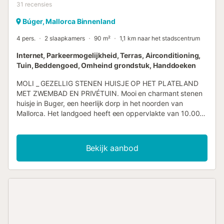
31
recensies
Búger, Mallorca Binnenland
4 pers.
2 slaapkamers
90 m²
1,1 km naar het stadscentrum
Internet, Parkeermogelijkheid, Terras, Airconditioning,
Tuin, Beddengoed, Omheind grondstuk, Handdoeken
MOLI _ GEZELLIG STENEN HUISJE OP HET PLATELAND
MET ZWEMBAD EN PRIVÉTUIN. Mooi en charmant stenen
huisje in Buger, een heerlijk dorp in het noorden van
Mallorca. Het landgoed heeft een oppervlakte van 10.000
m2, wat zorgt voor veel privacy. Buiten beschikt het huis
over een groot niervormig zwembad met ligstoelen en een
balinese bed. Het huis ligt in een beschermd gebied met
Bekijk aanbod
veel bomen en begroeiing, daarom is het verboden om
vuur te maken, maar er is een elektrische barbecue voor
gebruik door de gasten. Het huis is rustiek ingericht met
een gewelfd plafond, wat zorgt voor veel frisheid en licht
in de kamers. De keuken is volledig uitgerust met alles wat
nodig is, vaatwasser, oven, magnetron, open naar de
woon-eetkamer met airconditioning. Er zijn twee
slaapkamers, beide buiten, de tweepersoonskamer heeft