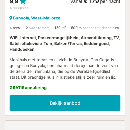
9,9
€ 179
vanaf
per nacht
4
recensies
Bunyola, West-Mallorca
4 pers.
2 slaapkamers
150 m²
500 m naar het stadscentrum
WiFi, Internet, Parkeermogelijkheid, Airconditioning, TV,
Satelliettelevisie, Tuin, Balkon/Terras, Beddengoed,
Handdoeken
Mooi huis met terras en uitzicht in Bunyola. Can Cega' is
gelegen in Bunyola, een charmant dorpje aan de voet van
de Serra de Tramuntana, die op de Werelderfgoedlijst
staat. Dit prachtige huis in rustieke stijl is zeer ruim en licht,
en heeft alles wat je nodig hebt voor een ontspannen
GRATIS annulering
vakantie op Mallorca. Wat de buitenkant betreft, heeft de
accommodatie verschillende gemeubileerde kamers van
waaruit je kunt genieten van een spectaculair uitzicht op
Bekijk aanbod
de Serra de Tramuntana. Bunyola is een klein en rustig
dorp in de Serra de Tramuntana, in het noorden van
Mallorca. Het is een stad tussen de Serra en Palma. Het ligt
heel dicht bij de prachtige steden Valldemossa, Esporles,
Deià, Estellencs, Banyalbufar, allemaal een must en van