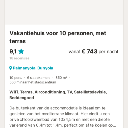
onderhouden tuin van 300 m², een eethoek buiten, een
gasbarbecue en een prachtig privézwembad van 12,5 x
6,5 meter, omringd door ligstoelen. Er is ook een externe
privé parkeergelegenheid. Huisdieren zijn toegestaan op
aanvraag. Roken is niet toegestaan in de accommodatie.
Vakantiehuis voor 10 personen, met
Nieuwe Wellnessruimte (service op aanvraag) Voor ...
terras
9,1
€ 743
vanaf
per nacht
18
recensies
Palmanyola, Bunyola
10 pers.
6 slaapkamers
350 m²
550 m naar het stadscentrum
WiFi, Terras, Airconditioning, TV, Satelliettelevisie,
Beddengoed
De buitenkant van de accommodatie is ideaal om te
genieten van het mediterrane klimaat. Hier vindt u een
privé chloorzwembad van 10x4,5m en met een diepte
variërend van 0,4m tot 1,4m, perfect om af te koelen op