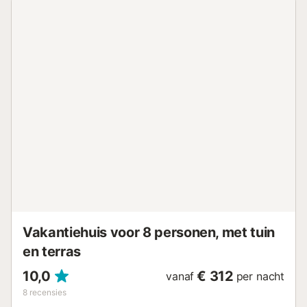
een zwembad, een tuin, terrassen, een barbecue en een
buitendouche. Ontspan op een van de 2 terrassen - het
bovenste terras heeft uitzicht op de Tramuntana bergen
en vanaf het onderste terras kijkt u uit over de tuin en het
zwembad. In 4-6 minuten rijden bereikt u restaurants,
cafés en bars en de dichtstbijzijnde supermarkt ligt op 6
minuten rijden. Het huis ligt op slechts een klein eindje
rijden van het volgende dorp, Caubet. Verder is de stad
Palma met de auto in iets meer dan 20 minuten te
bereiken, waar u de dag kunt doorbrengen op een van de
stranden. De luchthaven van Palma de Mallorca ligt op 23
minuten rijden (25 km). Parkeren is mogelijk op het terrein.
Huisdieren zijn niet toegestaan. WiFi is geschikt voor
videogesprekken. Beddengoed en handdoeken zijn bij de
prijs inbegrepen. Naam: Fin...
Vakantiehuis voor 8 personen, met tuin
en terras
10,0
€ 312
vanaf
per nacht
8
recensies