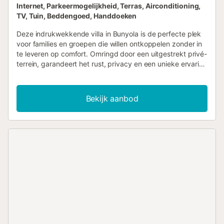
Internet, Parkeermogelijkheid, Terras, Airconditioning,
TV, Tuin, Beddengoed, Handdoeken
Deze indrukwekkende villa in Bunyola is de perfecte plek
voor families en groepen die willen ontkoppelen zonder in
te leveren op comfort. Omringd door een uitgestrekt privé-
terrein, garandeert het rust, privacy en een unieke ervaring
in het hart van de natuur. De accommodatie is verdeeld
over twee verdiepingen, met kamers op zowel de begane
grond als de eerste verdieping, wat zorgt voor een
Bekijk aanbod
comfortabele en functionele indeling voor de hele groep.
Met capaciteit voor maximaal 14 gasten is de villa
verdeeld over 6 slaapkamers met elk twee
eenpersoonsbedden en een eigen badkamer. De zevende
kamer heeft een onderschuifbed en een externe
badkamer. Binnen vindt u alle benodigde voorzieningen
voor een perfect verblijf: airconditioning in de
slaapkamers, centrale verwarming, een open haard en een
volledig uitgeruste keuken met koelkast, vriezer, oven,
magnetron, vaatwasser, koffiezetapparaat, wasmachine
en al het benodigde keukengerei. Daarnaast beschikt de
villa over WiFi en een TV. Het buitengedeelte is ideaal om
te genieten van het mediterrane klimaat, met een goed