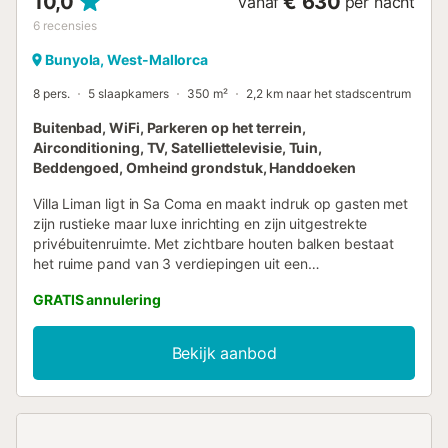
10,0
€ 630
vanaf
per nacht
6
recensies
Bunyola, West-Mallorca
8 pers.
5 slaapkamers
350 m²
2,2 km naar het stadscentrum
Buitenbad, WiFi, Parkeren op het terrein,
Airconditioning, TV, Satelliettelevisie, Tuin,
Beddengoed, Omheind grondstuk, Handdoeken
Villa Liman ligt in Sa Coma en maakt indruk op gasten met
zijn rustieke maar luxe inrichting en zijn uitgestrekte
privébuitenruimte. Met zichtbare houten balken bestaat
het ruime pand van 3 verdiepingen uit een
woon/eetkamer, een goed uitgeruste keuken met
GRATIS annulering
vaatwasser, 4 slaapkamers (waarvan één met 2
eenpersoonsbedden) en 5 badkamers (waarvan 3 en
suite). De woning is dus geschikt voor 8 personen. Extra
Bekijk aanbod
voorzieningen zijn Wi-Fi, airconditioning (in alle
slaapkamers en de woonkamer), een open haard, een
televisie, een wasmachine, een droger, een kinderstoel en
een babybedje. Je grote privé buitenruimte laat niets te
wensen over, met een balkon, een weelderige tuin, 2