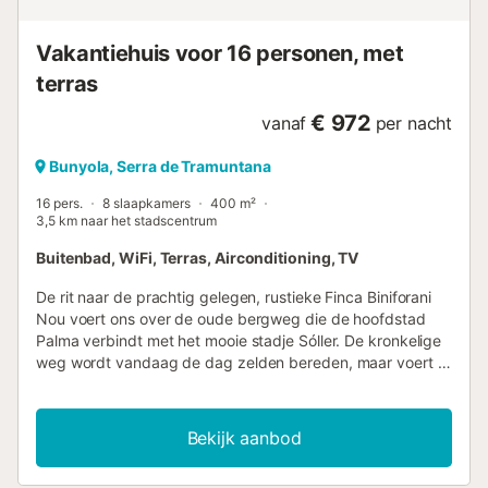
vele maagdelijke baaien van zand en rotsen. Het
dichtstbijzijnde grote zandstrand is Platja d...
Vakantiehuis voor 16 personen, met
terras
€ 972
vanaf
per nacht
Bunyola, Serra de Tramuntana
16 pers.
8 slaapkamers
400 m²
3,5 km naar het stadscentrum
Buitenbad, WiFi, Terras, Airconditioning, TV
De rit naar de prachtig gelegen, rustieke Finca Biniforani
Nou voert ons over de oude bergweg die de hoofdstad
Palma verbindt met het mooie stadje Sóller. De kronkelige
weg wordt vandaag de dag zelden bereden, maar voert je
door het dramatisch mooie landschap van het
Tramuntana-gebergte, dat is uitgeroepen tot UNESCO
Werelderfgoed. De villa ligt midden in deze unieke
Bekijk aanbod
natuurlijke omgeving op een enorm stuk grond, vlakbij een
van de grootste steden van Mallorca, Sóller. Het is