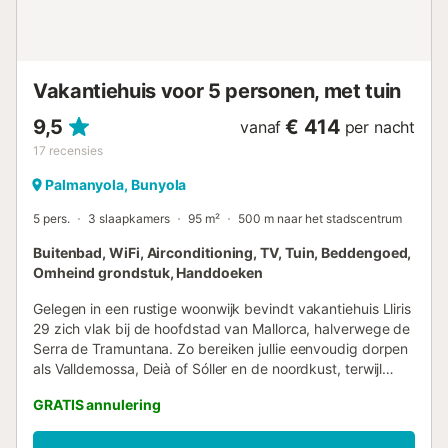
Vakantiehuis voor 5 personen, met tuin
9,5
€ 414
vanaf
per nacht
17
recensies
Palmanyola, Bunyola
5 pers.
3 slaapkamers
95 m²
500 m naar het stadscentrum
Buitenbad, WiFi, Airconditioning, TV, Tuin, Beddengoed,
Omheind grondstuk, Handdoeken
Gelegen in een rustige woonwijk bevindt vakantiehuis Lliris
29 zich vlak bij de hoofdstad van Mallorca, halverwege de
Serra de Tramuntana. Zo bereiken jullie eenvoudig dorpen
als Valldemossa, Deià of Sóller en de noordkust, terwijl
Palma en haar voorzieningen dichtbij blijven. Het huis biedt
GRATIS annulering
een gezellige, praktische sfeer. Er is een ruime woonkamer
met open haard, bank, tv en muziekinstallatie. Jullie