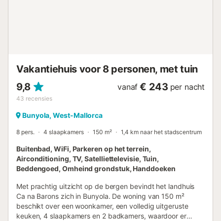
Uiteraard is er een aparte wasruimte met een wasmachine,
een strijkijzer en een strijkplank. Op hetzelfde niveau vindt
u een mooie slaapkamer met een tweepersoonsbed en een
badkamer met douche. Boven zijn er nog twee
slaapkamers, één met een tweepersoonsbed en de laatste
met twee eenpersoonsbedden en directe toegang tot een
terras. Alle slaapkamers zijn voor...
Vakantiehuis voor 8 personen, met tuin
9,8
€ 243
vanaf
per nacht
43
recensies
Bunyola, West-Mallorca
8 pers.
4 slaapkamers
150 m²
1,4 km naar het stadscentrum
Buitenbad, WiFi, Parkeren op het terrein,
Airconditioning, TV, Satelliettelevisie, Tuin,
Beddengoed, Omheind grondstuk, Handdoeken
Met prachtig uitzicht op de bergen bevindt het landhuis
Ca na Barons zich in Bunyola. De woning van 150 m²
beschikt over een woonkamer, een volledig uitgeruste
keuken, 4 slaapkamers en 2 badkamers, waardoor er