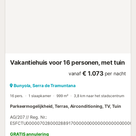
gevulde koelbox meeneemt. Je moderne Uno
appartement voor twee personen heeft een standaard
tweepersoonsslaapkamer en een privéterras met tafel en
ligstoelen, waarbij de muren als privacyscherm fungeren.
Het ligt direct tegenover de woonkamer, dus je kunt
gemakkelijk buiten ontbijten in je ochtendjas. Het stijgende
aantal boekingen bewijst dat een vakantie op het
platteland van Mallorca steeds populairder wordt. Alle
agrotoeristische appartementen op het landgoed zijn
volledig gerenoveerd en opnieuw i...
Vakantiehuis voor 16 personen, met tuin
€ 1.073
vanaf
per nacht
Bunyola, Serra de Tramuntana
16 pers.
1 slaapkamer
999 m²
3,8 km naar het stadscentrum
Parkeermogelijkheid, Terras, Airconditioning, TV, Tuin
AG/207 // Reg. Nr.:
ESFCTU0000070280002889170000000000000000000000AG/
GRATIS annulering