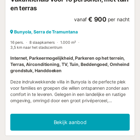
en terras
€ 900
vanaf
per nacht
Bunyola, Serra de Tramuntana
16 pers.
8 slaapkamers
1.000 m²
3,5 km naar het stadscentrum
Internet, Parkeermogelijkheid, Parkeren op het terrein,
Terras, Airconditioning, TV, Tuin, Beddengoed, Omheind
grondstuk, Handdoeken
Deze indrukwekkende villa in Bunyola is de perfecte plek
voor families en groepen die willen ontspannen zonder aan
comfort in te leveren. Gelegen in een landelijke en rustige
omgeving, omringd door een groot privéperceel,
garandeert het privacy en een unieke ervaring midden in
de natuur. De accommodatie biedt ruime binnen- en
buitenruimtes, ideaal voor grote groepen die waarde
Bekijk aanbod
hechten aan comfort en onafhankelijkheid tijdens hun
verblijf. Met een capaciteit voor 16 gasten beschikt de villa
over 8 slaapkamers en 8 complete badkamers met