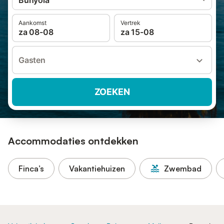
Bunyola
Aankomst
Vertrek
za 08-08
za 15-08
Gasten
ZOEKEN
Accommodaties ontdekken
Finca’s
Vakantiehuizen
Zwembad