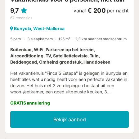
9,7
€ 200
vanaf
per nacht
67
recensies
Bunyola, West-Mallorca
5 pers.
3 slaapkamers
125 m²
1,3 km naar het stadscentrum
Buitenbad, WiFi, Parkeren op het terrein,
Airconditioning, TV, Satelliettelevisie, Tuin,
Beddengoed, Omheind grondstuk, Handdoeken
Het vakantiehuis "Finca S'Estepa" is gelegen in Bunyola en
heeft alles wat u nodig heeft voor een perfecte vakantie in
de zon. Het huis met 2 verdiepingen bestaat uit een
woon-/eetkamer, een goed uitgeruste keuken, 3
slaapkamers evenals 2 badkamers en een extra toilet en is
GRATIS annulering
dus geschikt voor 6 personen. Het kindvriendelijke
vakantiehuis beschikt over Wi-Fi (geschikt voor
videogesprekken), airconditioning, een televisie en een
Bekijk aanbod
wasmachine. Een kinderstoel en een babybedje zijn ook
beschikbaar op aanvraag. Uw privé buitenruimte is de
perfecte plek om te ontspannen onder de zon. Dit omvat