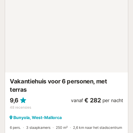
waaruit je ongelooflijke uitzichten kunt bewonderen.
Bovendien ligt het op 15 minuten rijden van de stad Palma,
waar je kunt genieten van alle diensten die je nodig hebt.
In de gemeente Bunyola ligt Raixa, een bezitting van
Arabische oorsprong die een must is voor liefhebbers van
geschiedenis, natuur en architectuur. Het bezit en de
tuinen zijn zo indrukwekkend dat er drie films over zijn
gemaakt. Het is zonder twijfel een goed uitgangspunt om
te verdwalen in alle plaatsen die de Serra de Tramuntana
te bieden heeft. Je kunt er baden in vele maagdelijke
baaien van zand en rotsen. Het dichtstbijzijnde grote
zandstrand is Platja de Palma. Airconditioning: - W...
Vakantiehuis voor 6 personen, met
terras
9,6
€ 282
vanaf
per nacht
48
recensies
Bunyola, West-Mallorca
6 pers.
3 slaapkamers
250 m²
2,6 km naar het stadscentrum