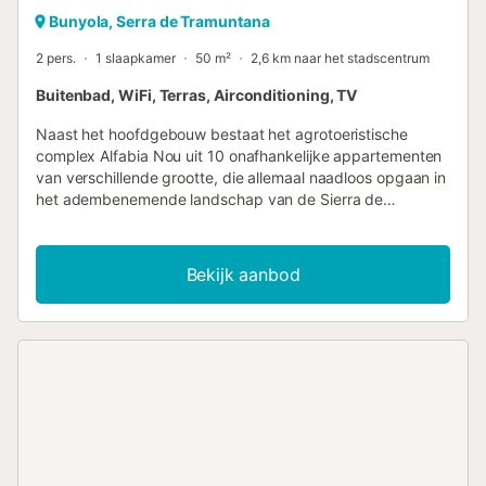
Bunyola, Serra de Tramuntana
2 pers.
1 slaapkamer
50 m²
2,6 km naar het stadscentrum
Buitenbad, WiFi, Terras, Airconditioning, TV
Naast het hoofdgebouw bestaat het agrotoeristische
complex Alfabia Nou uit 10 onafhankelijke appartementen
van verschillende grootte, die allemaal naadloos opgaan in
het adembenemende landschap van de Sierra de
Tramuntana. Gasten die houden van wandelen of de rust
van de natuur, maar ook van gezelligheid in een
ontspannen sfeer, zullen zich hier bijzonder thuis voelen.
Bekijk aanbod
Over het terrein lopen begroeide paden met veel heggen
en een zee van bloemen (afhankelijk van het seizoen),
zodat er altijd iets nieuws te ontdekken valt tijdens
wandelingen over het grote landgoed en door de tuin. De
gemeenschappelijke ruimte rond het 10 meter lange
zwembad heeft aparte zones, zodat vlakke gasten toch
kunnen genieten van volledige privacy. Dankzij de
dagbedden en buitenbadkamer, ligstoelen en
zonnescherm en een barbecueplaats met uitzicht is het
bijna een daguitstap op zich, vooral als je een goed