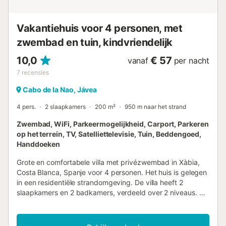
Vakantiehuis voor 4 personen, met
zwembad en tuin, kindvriendelijk
10,0
€ 57
vanaf
per nacht
7
recensies
Cabo de la Nao, Jávea
4 pers.
2 slaapkamers
200 m²
950 m naar het strand
Zwembad, WiFi, Parkeermogelijkheid, Carport, Parkeren
op het terrein, TV, Satelliettelevisie, Tuin, Beddengoed,
Handdoeken
Grote en comfortabele villa met privézwembad in Xàbia,
Costa Blanca, Spanje voor 4 personen. Het huis is gelegen
in een residentiële strandomgeving. De villa heeft 2
slaapkamers en 2 badkamers, verdeeld over 2 niveaus. De
accommodatie biedt privacy, een prachtige tuin met gras,
grind en bomen, een mooi zwembad en schitterende
uitzichten op de vallei en de bergen. De nabijheid van het