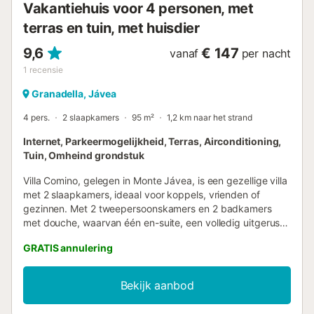
Vakantiehuis voor 4 personen, met
terras en tuin, met huisdier
9,6
€ 147
vanaf
per nacht
1
recensie
Granadella, Jávea
4 pers.
2 slaapkamers
95 m²
1,2 km naar het strand
Internet, Parkeermogelijkheid, Terras, Airconditioning,
Tuin, Omheind grondstuk
Villa Comino, gelegen in Monte Jávea, is een gezellige villa
met 2 slaapkamers, ideaal voor koppels, vrienden of
gezinnen. Met 2 tweepersoonskamers en 2 badkamers
met douche, waarvan één en-suite, een volledig uitgeruste
keuken met toegang tot een galerij met wasruimte en
GRATIS annulering
wasmachine. De lichte en comfortabele woon-eetkamer
geeft toegang tot het overdekte terras met uitzicht op het
privézwembad, de perfecte plek om buiten te eten of te
Bekijk aanbod
ontspannen in de schaduw. Het rechthoekige zwembad
heeft ligstoelen eromheen om optimaal van de zon te