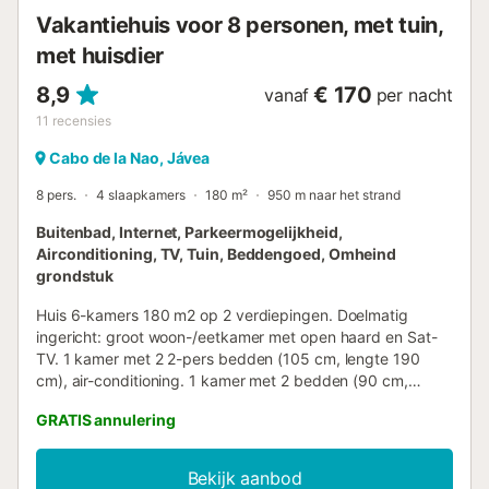
Vakantiehuis voor 8 personen, met tuin,
met huisdier
8,9
€ 170
vanaf
per nacht
11
recensies
Cabo de la Nao, Jávea
8 pers.
4 slaapkamers
180 m²
950 m naar het strand
Buitenbad, Internet, Parkeermogelijkheid,
Airconditioning, TV, Tuin, Beddengoed, Omheind
grondstuk
Huis 6-kamers 180 m2 op 2 verdiepingen. Doelmatig
ingericht: groot woon-/eetkamer met open haard en Sat-
TV. 1 kamer met 2 2-pers bedden (105 cm, lengte 190
cm), air-conditioning. 1 kamer met 2 bedden (90 cm,
lengte 200 cm). Open keuken (oven, afwasmachine,
GRATIS annulering
broodrooster, waterkoker, diepvriezer, elektrische
koffiemachine). Bad/WC. Souterrain: (buitentrap), 1 kamer
met 1 2-pers bed (150 cm, lengte 200 cm), air-
Bekijk aanbod