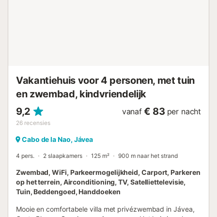
van buitenaf toegankelijk. Keukens van de
hoofdaccommodatie * Keuken met gaskookplaat,
elektrische oven, magnetron, afwasmachine, koelkast,
vriezer, koffiezetapparaat, elektrische waterkoker, mixer,
broodrooster en sapcentrifuge Slaapkamers en
badkamers van de hoofdaccommodatie * 2 slaapkamers
met airconditioning, elk met tweepersoonsbed en eigen
badkamer * 2 slaapkamers met airconditioning, elk met
Vakantiehuis voor 4 personen, met tuin
tweep...
en zwembad, kindvriendelijk
9,2
€ 83
vanaf
per nacht
26
recensies
Cabo de la Nao, Jávea
4 pers.
2 slaapkamers
125 m²
900 m naar het strand
Zwembad, WiFi, Parkeermogelijkheid, Carport, Parkeren
op het terrein, Airconditioning, TV, Satelliettelevisie,
Tuin, Beddengoed, Handdoeken
Mooie en comfortabele villa met privézwembad in Jávea,