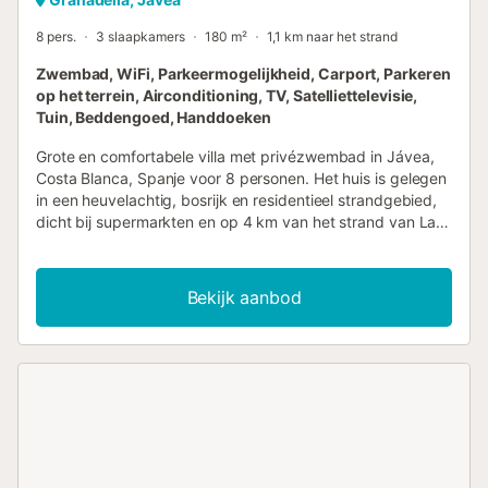
8 pers.
3 slaapkamers
180 m²
1,1 km naar het strand
Zwembad, WiFi, Parkeermogelijkheid, Carport, Parkeren
op het terrein, Airconditioning, TV, Satelliettelevisie,
Tuin, Beddengoed, Handdoeken
Grote en comfortabele villa met privézwembad in Jávea,
Costa Blanca, Spanje voor 8 personen. Het huis is gelegen
in een heuvelachtig, bosrijk en residentieel strandgebied,
dicht bij supermarkten en op 4 km van het strand van La
Granadella, Jávea. De villa beschikt over 3 slaapkamers, 2
badkamers en 1 gastentoilet, verspreid over 2 niveaus. De
accommodatie biedt privacy, een prachtige tuin met
Bekijk aanbod
gazon, grind en bomen en een heerlijk zwembad. Het
comfort en de nabijheid van het strand, winkels,
sportactiviteiten, uitgaansgelegenheden,
bezienswaardigheden en cultuur maken dit een fijne villa
om uw vakantie in Spanje door te brengen met familie of
vrienden en zelfs uw huisdieren. Interieur van de villa 2
verdiepingen tellende villa woonkamer met airconditioning,
televisie en slaapbank open haard in woonkamer (hout)
overdekt balkon 3 slaapkamers, 2 badkamers en 1