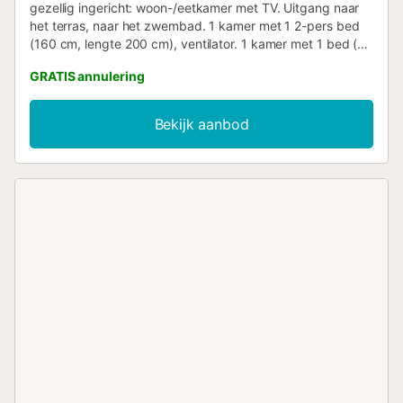
gezellig ingericht: woon-/eetkamer met TV. Uitgang naar
het terras, naar het zwembad. 1 kamer met 1 2-pers bed
(160 cm, lengte 200 cm), ventilator. 1 kamer met 1 bed (90
cm, lengte 200 cm), 1 2-pers bed (160 cm, lengte 200
GRATIS annulering
cm), ventilator. Keuken (oven, afwasmachine, 4
inductiekookplaten, broodrooster, waterkoker, magnetron,
diepvriezer, elektrische koffiemachine). Douche/WC. Geen
Bekijk aanbod
verwarmingsmogelijkheid. Groot terras. Terrasmeubelen,
elektrische barbecue. Ter beschikking: wasmachine,
strijkijzer, haardroger. Internet (WiFi, gratis). Parkeerplaats.
VT-494779-A // Reg. Nr.:
ESFCTU00000307100024847800000000000000000VT-
494779-A7...