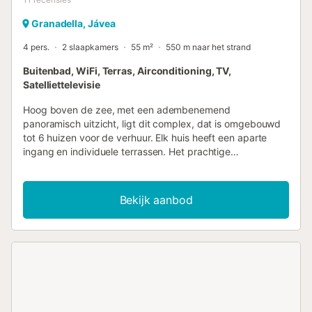
Granadella, Jávea
4 pers.
2 slaapkamers
55 m²
550 m naar het strand
Buitenbad, WiFi, Terras, Airconditioning, TV,
Satelliettelevisie
Hoog boven de zee, met een adembenemend
panoramisch uitzicht, ligt dit complex, dat is omgebouwd
tot 6 huizen voor de verhuur. Elk huis heeft een aparte
ingang en individuele terrassen. Het prachtige
zoutzwembad met zwembadverwarming op zonne-
energie op het laagste niveau wordt alleen gebruikt door
deze 6 accommodaties. U heeft ook de mogelijkheid om
Bekijk aanbod
uw elektrische auto bij het huis op te laden. In een van
deze huizen woont de huismeester die de gasten ontvangt
en de tuin en het zwembad verzorgt. Het complex ligt aan
een privéweg en is absoluut rustig. In het weekend kunt u
de jachten voorbij zien varen. Op de weg naar beneden, in
de richting van Javea, zijn er vele interessante restaurants,
en in Javea, met zijn prachtige strand, heeft u vele
culinaire zowel als culturele mogelijkheden. Kinderbedje