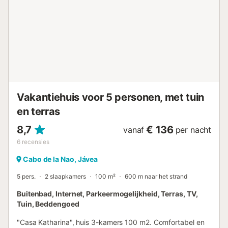
------------ Gebruik verwarming € 2,50/dag Gebruik
elektriciteit € 0,35/kWh (meterstanden worden bij
aankomst en vertrek afgelezen) Roken in de woningen is
niet toegestaan....
Vakantiehuis voor 5 personen, met tuin
en terras
8,7
€ 136
vanaf
per nacht
6
recensies
Cabo de la Nao, Jávea
5 pers.
2 slaapkamers
100 m²
600 m naar het strand
Buitenbad, Internet, Parkeermogelijkheid, Terras, TV,
Tuin, Beddengoed
"Casa Katharina", huis 3-kamers 100 m2. Comfortabel en