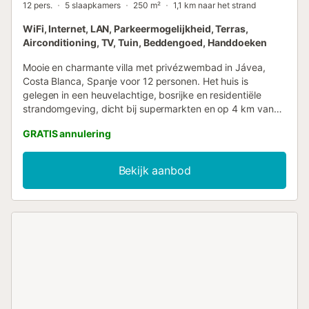
12 pers.
5 slaapkamers
250 m²
1,1 km naar het strand
WiFi, Internet, LAN, Parkeermogelijkheid, Terras,
Airconditioning, TV, Tuin, Beddengoed, Handdoeken
Mooie en charmante villa met privézwembad in Jávea,
Costa Blanca, Spanje voor 12 personen. Het huis is
gelegen in een heuvelachtige, bosrijke en residentiële
strandomgeving, dicht bij supermarkten en op 4 km van
La Granadella, het strand van Jávea. De villa beschikt over
GRATIS annulering
5 slaapkamers, 4 badkamers en 1 gastentoilet, verdeeld
over de hoofdaccommodatie en een aparte unit. De
accommodatie biedt privacy, een prachtige gazontuin met
Bekijk aanbod
grind en bomen, en een heerlijk zwembad. Het comfort en
de nabijheid van het strand, winkels, sportactiviteiten,
nachtleven, bezienswaardigheden en cultuur maken dit
een fijne villa om uw vakantie in Spanje door te brengen
met familie of vrienden, en zelfs uw huisdieren. Interieur
van de hoofdaccommodatie van de villa * Villa met 2
verdiepingen * Woonkamer met airconditioning en televisie
* Open haard in de woonkamer (hout) * 4 slaapkamers, 3
badkamers en 1 gastentoilet * Satellietschotel (ASTRA) *
Bijkeuken met wasmachine * Het binnengedeelte is alleen