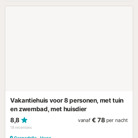
genieten en een kleine tuin in mediterrane stijl.
Airconditioning (warm/koud) in de slaapkamers en woon-
eetkamer, zodat u het hele jaar door van uw vakantie kunt
genieten. Wifi-verbinding. Het resort Monte Jávea ligt in
een rustige omgeving dicht bij het park en het uitkijkpunt
van La Granadella en is goed verbonden met de stranden,
recreatiegebieden of winkels. Jávea biedt een breed scala
aan activiteiten, zowel cultureel als recreatief of sportief,
van wandelroutes tot duiken....
Vakantiehuis voor 8 personen, met tuin
en zwembad, met huisdier
8,8
€ 78
vanaf
per nacht
18
recensies
Granadella, Jávea