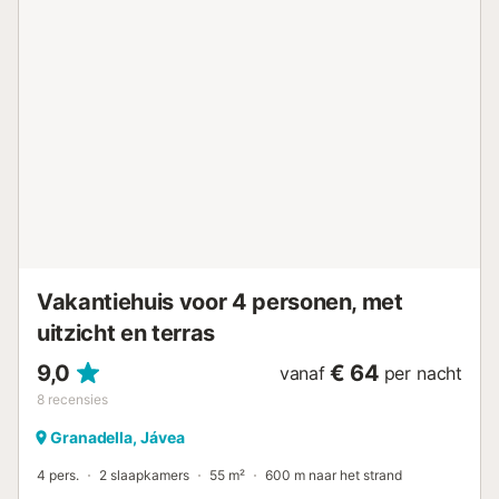
445137-A2...
Vakantiehuis voor 4 personen, met
uitzicht en terras
9,0
€ 64
vanaf
per nacht
8
recensies
Granadella, Jávea
4 pers.
2 slaapkamers
55 m²
600 m naar het strand