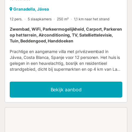
Granadella, Jávea
12 pers.
5 slaapkamers
250 m²
1,1 km naar het strand
Zwembad, WiFi, Parkeermogelijkheid, Carport, Parkeren
op het terrein, Airconditioning, TV, Satelliettelevisie,
Tuin, Beddengoed, Handdoeken
Prachtige en aangename villa met privézwembad in
Jávea, Costa Blanca, Spanje voor 12 personen. Het huis is
gelegen in een heuvelachtig, bosrijk en residentieel
strandgebied, dicht bij supermarkten en op 4 km van La
Granadella, het strand van Jávea. De villa beschikt over 5
slaapkamers, 4 badkamers en 1 gastentoilet, verdeeld
over de hoofdaccommodatie en een aparte unit. De
Bekijk aanbod
accommodatie biedt privacy, een prachtige grasrijke tuin
met grind en bomen, en een heerlijk zwembad. Het
comfort en de nabijheid van het strand,
winkelmogelijkheden, sportactiviteiten,
uitgaansgelegenheden, bezienswaardigheden en cultuur
maken dit een uitstekende villa om uw vakantie in Spanje
door te brengen met familie of vrienden en zelfs uw