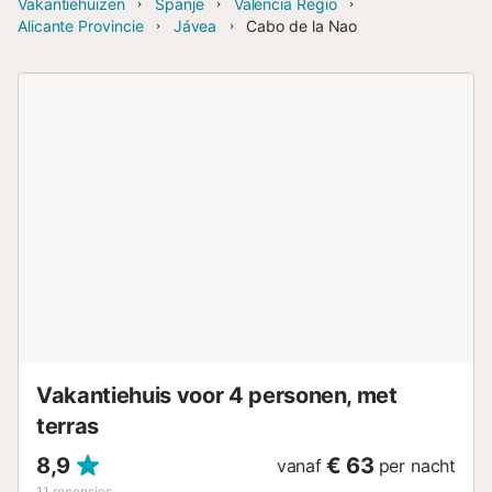
Vakantiehuizen
Spanje
Valencia Regio
Alicante Provincie
Jávea
Cabo de la Nao
Vakantiehuis voor 4 personen, met
terras
8,9
€ 63
vanaf
per nacht
11
recensies