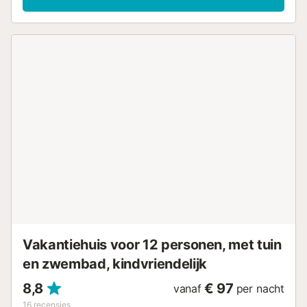
conditioning. 1 kamer met 2 bedden (90 cm, lengte 190
cm). Woonkeuken (oven, afwasmachine, magnetron,
diepvriezer, elektrische koffiemachine) met air-
conditioning. Bad/WC, douche/WC. Terrasmeubelen,
barbecue, ligstoelen. Ter beschikking: wasmachine,
haardroger. Internet (WiFi, gratis). Parkeerplaats
(overdekt, 2 Auto's) bij het huis. Geschikt voor families.
Maximaal 1 huisdier/hond toegestaan. AT-436505-A //
Reg. Nr.:
ESFCTU00000307100037238800000000000000000AT-
436505-A9...
Vakantiehuis voor 12 personen, met tuin
en zwembad, kindvriendelijk
8,8
€ 97
vanaf
per nacht
16
recensies