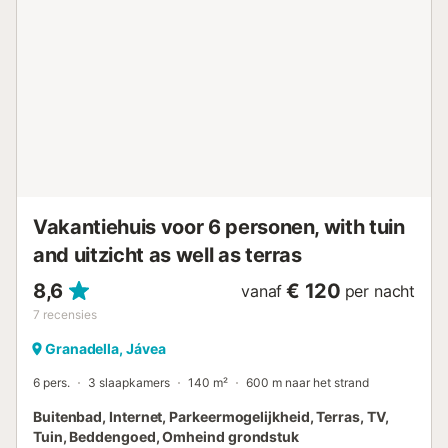
gastentoilet satellietantenne (Astra) bijkeuken met
wasmachine Keuken keuken met gaskookplaat, elektrische
oven, magnetron, vaatwasser, koelkast-vriezer,
koffiezetapparaat, elektrische waterkoker, mixer,
broodrooster en sapcentrifuge Slaapkamers en
badkamers slaapkamer met airconditioning, kingsize bed
(190 bij 180 cm) en en-suite badkamer slaapkamer met
airconditioning, kingsize bed (190 bij 180 cm) slaapkamer
met airconditioning, 2 eenpersoonsbedden (190 bij 90 cm)
en-suite badkamer met dubbele wastafel, bad, bidet en
toile...
Vakantiehuis voor 6 personen, with tuin
and uitzicht as well as terras
8,6
€ 120
vanaf
per nacht
7
recensies
Granadella, Jávea
6 pers.
3 slaapkamers
140 m²
600 m naar het strand
Buitenbad, Internet, Parkeermogelijkheid, Terras, TV,
Tuin, Beddengoed, Omheind grondstuk