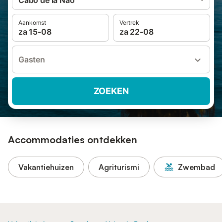
Cabo de la Nao
Aankomst
Vertrek
za 15-08
za 22-08
Gasten
ZOEKEN
Accommodaties ontdekken
Vakantiehuizen
Agriturismi
Zwembad