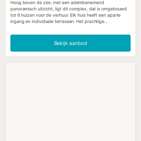
Hoog boven de zee, met een adembenemend
panoramisch uitzicht, ligt dit complex, dat is omgebouwd
tot 6 huizen voor de verhuur. Elk huis heeft een aparte
ingang en individuele terrassen. Het prachtige
zoutzwembad met verwarming op zonne-energie op het
laagste niveau wordt alleen gebruikt door deze 6
accommodaties. In een van deze huizen woont de
Bekijk aanbod
huismeester die de gasten ontvangt en zorgt voor de tuin
en het zwembad. U heeft ook de mogelijkheid om uw
elektrische auto bij het huis op te laden. Het complex ligt
aan een privéweg en is absoluut rustig. In het weekend
kunt u de jachten voorbij zien varen. Op de weg naar
beneden, in de richting van Javea, zijn er vele interessante
restaurants, en in Javea met zijn prachtige strand heeft u
zowel culinaire als culturele mogelijkheden. Kinderbedje
beschikbaar op aanvraag. Alle gasten ontvangen een
welkomstpakket. Kleine honden toegestaan op
aanvraag....