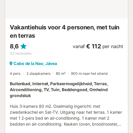
Vakantiehuis voor 4 personen, met tuin
en terras
8,6
€ 112
vanaf
per nacht
33
recensies
Cabo de la Nao, Jávea
4 pers.
2 slaapkamers
80 m²
900 m naar het strand
Buitenbad, Internet, Parkeermogelijkheid, Terras,
Airconditioning, TV, Tuin, Beddengoed, Omheind
grondstuk
Huis 3-kamers 80 m2. Doelmatig ingericht: met
zwedenkachel en Sat-TV. Uitgang naar het terras. 1 kamer
met 1 2-pers bed en air-conditioning. 1 kamer met 2
bedden en air-conditioning. Keuken (oven, broodrooster,
magnetron, diepvriezer, elektrische koffiemachine).