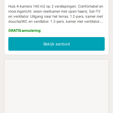
Huis 4-kamers 140 m2 op 2 verdiepingen. Comfortabel en
mooi ingericht: woon-/eetkamer met open haard, Sat-TV
en ventilator. Uitgang naar het terras. 1 2-pers. kamer met
douche/WC en ventilator. 1 2-pers. kamer met ventilator.
Keuken (oven, magnetron, diepvriezer) met ventilator.
GRATIS annulering
Douche/WC. Souterrain: (buitentrap), 1 2-pers. kamer met
douche/WC en ventilator. Terrasmeubelen, barbecue,
ligstoelen (6). Uitzicht op het landschap. Ter beschikking:
Bekijk aanbod
wasmachine. Internet (WiFi, gratis). Bij het huis. Maximaal 1
huisdier/hond toegestaan. TV alleen ES, FR. AT-427266-A
// Reg. Nr.:
ESFCTU00000307100032705000000000000000000AT-
427266-A7...