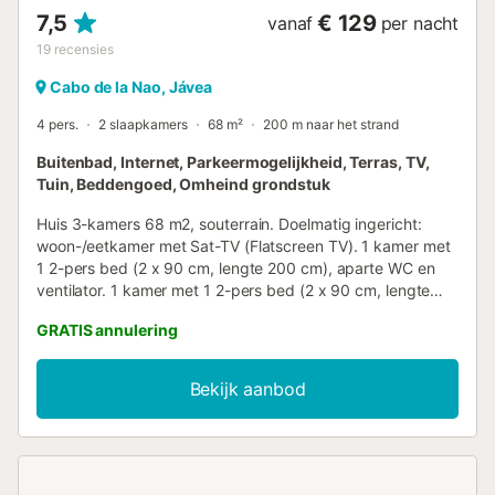
7,5
€ 129
vanaf
per nacht
19
recensies
Cabo de la Nao, Jávea
4 pers.
2 slaapkamers
68 m²
200 m naar het strand
Buitenbad, Internet, Parkeermogelijkheid, Terras, TV,
Tuin, Beddengoed, Omheind grondstuk
Huis 3-kamers 68 m2, souterrain. Doelmatig ingericht:
woon-/eetkamer met Sat-TV (Flatscreen TV). 1 kamer met
1 2-pers bed (2 x 90 cm, lengte 200 cm), aparte WC en
ventilator. 1 kamer met 1 2-pers bed (2 x 90 cm, lengte
200 cm). Open keuken (oven, afwasmachine, 5
GRATIS annulering
keramische glas kookplaten, broodrooster, waterkoker,
elektrische koffiemachine). Bad/bidet/WC. Verwarming
(extra). Terras overdekt. Terrasmeubelen, ligstoelen (4).
Bekijk aanbod
Mooi panoramazicht op zee. Ter beschikking:
wasmachine, droger, strijkijzer, haardroger. Internet (WiFi,
gratis). Niet geschikt voor kleine kinderen. TV alleen DE.
AT-445137-A // Reg. Nr.:
ESFCTU00000307100022694000000000000000000AT-