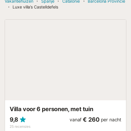
Vakantiehuizen
Spanje
Catalonië
Barcelona Provincie
Luxe villa’s Castelldefels
Villa voor 6 personen, met tuin
9,8
€ 260
vanaf
per nacht
25
recensies