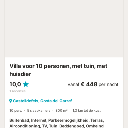
afstand zijn er meerdere mogelijkheden om watersporten
te beoefenen, evenals het Olympisch Kanaal. 2
parkeerplaatsen zijn beschikbaar op het terrein en 2 in een
garage. 6 fietsen zijn beschikbaar voor de gasten.
Huisdieren zijn niet toegestaan. Roken in de woning en het
vieren van feesten is niet toegestaan. Het is noodzakelijk
om de CCTV-apparaten aan te zetten als de gasten het
huis verlaten....
Villa voor 10 personen, met tuin, met
huisdier
10,0
€ 448
vanaf
per nacht
1
recensie
Castelldefels, Costa del Garraf
10 pers.
5 slaapkamers
300 m²
1,3 km tot de kust
Buitenbad, Internet, Parkeermogelijkheid, Terras,
Airconditioning, TV, Tuin, Beddengoed, Omheind