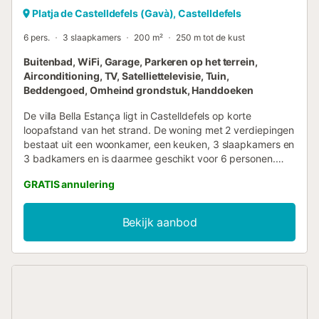
Platja de Castelldefels (Gavà), Castelldefels
6 pers.
3 slaapkamers
200 m²
250 m tot de kust
Buitenbad, WiFi, Garage, Parkeren op het terrein,
Airconditioning, TV, Satelliettelevisie, Tuin,
Beddengoed, Omheind grondstuk, Handdoeken
De villa Bella Estança ligt in Castelldefels op korte
loopafstand van het strand. De woning met 2 verdiepingen
bestaat uit een woonkamer, een keuken, 3 slaapkamers en
3 badkamers en is daarmee geschikt voor 6 personen.
Extra voorzieningen zijn high-speed Wi-Fi geschikt voor
GRATIS annulering
videogesprekken, een smart-tv met meerdere
streamingdiensten, airconditioning, een wasmachine en
een babybedje. Het hoogtepunt van deze accommodatie
Bekijk aanbod
is de eigen buitenruimte met een zwembad, 2 open
terrassen en 2 balkons. Gasten kunnen
zwembadhanddoeken, parasols en strandstoelen
aanvragen. Deze accommodatie is gunstig gelegen op 20
km van Barcelona en 75 km van Tarragona. In de buurt
van het pand kunnen gasten een breed scala aan
restaurants en supermarkten vinden. Op 15 minuten