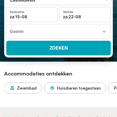
Castelldefels
Aankomst
Vertrek
za 15-08
za 22-08
Gasten
ZOEKEN
Accommodaties ontdekken
Zwembad
Huisdieren toegestaan
P