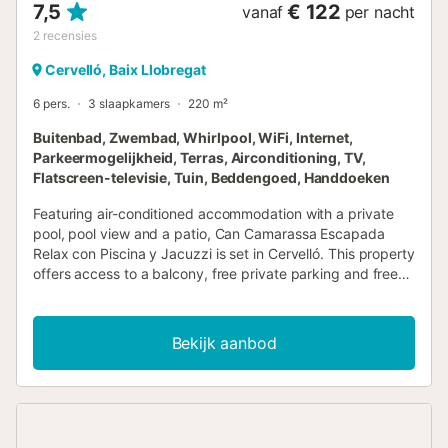
7,5
€ 122
vanaf
per nacht
2
recensies
Cervelló, Baix Llobregat
6 pers.
3 slaapkamers
220 m²
Buitenbad, Zwembad, Whirlpool, WiFi, Internet,
Parkeermogelijkheid, Terras, Airconditioning, TV,
Flatscreen-televisie, Tuin, Beddengoed, Handdoeken
Featuring air-conditioned accommodation with a private
pool, pool view and a patio, Can Camarassa Escapada
Relax con Piscina y Jacuzzi is set in Cervelló. This property
offers access to a balcony, free private parking and free
WiFi....
Bekijk aanbod