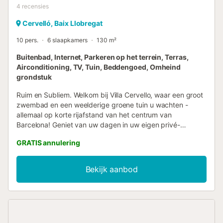
4
recensies
Cervelló, Baix Llobregat
10 pers.
6 slaapkamers
130 m²
Buitenbad, Internet, Parkeren op het terrein, Terras,
Airconditioning, TV, Tuin, Beddengoed, Omheind
grondstuk
Ruim en Subliem. Welkom bij Villa Cervello, waar een groot
zwembad en een weelderige groene tuin u wachten -
allemaal op korte rijafstand van het centrum van
Barcelona! Geniet van uw dagen in uw eigen privé-
heiligdom met voldoende kamers en privéruimte om te
GRATIS annulering
delen met uw dierbaren, terwijl u toch geniet van uw
privacy. Een ideale opzet om optimaal te genieten van
buitenleven en dineren, met meerdere
Bekijk aanbod
ontspanningsmogelijkheden. Het dichtstbijzijnde dorp met
alle voorzieningen ligt op iets meer dan 1 km afstand.
Deze traditionele familievilla heeft twee verdiepingen, de
slaapkamers zijn als volgt verdeeld: Eerste verdieping:
Slaapkamer 1: Tweepersoonsbed (140 cm x 190 cm) met