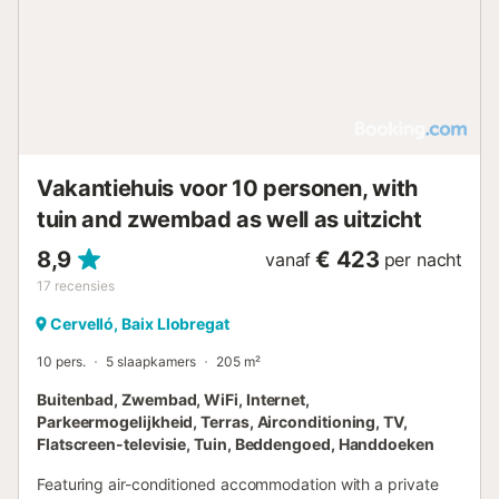
jonger dan 25 jaar worden niet geaccepteerd. Wij vragen
jullie de rusttijden te respecteren voor het comfort van de
buren. Geef graag vooraf jullie verwachte aankomsttijd
door via het boekingsplatform. De villa ligt dicht bij het
strand, op 20 km van station Barcelona Sants en 24 km
van luchthaven Barcelona El Prat....
Vakantiehuis voor 10 personen, with
tuin and zwembad as well as uitzicht
8,9
€ 423
vanaf
per nacht
17
recensies
Cervelló, Baix Llobregat
10 pers.
5 slaapkamers
205 m²
Buitenbad, Zwembad, WiFi, Internet,
Parkeermogelijkheid, Terras, Airconditioning, TV,
Flatscreen-televisie, Tuin, Beddengoed, Handdoeken
Featuring air-conditioned accommodation with a private