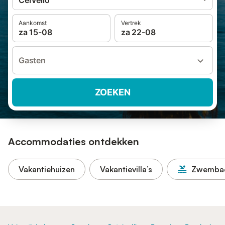
Cervelló
Aankomst
Vertrek
za 15-08
za 22-08
Gasten
ZOEKEN
Accommodaties ontdekken
Vakantiehuizen
Vakantievilla’s
Zwemba