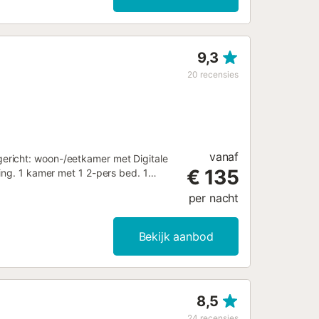
9,3
20
recensies
vanaf
ericht: woon-/eetkamer met Digitale
€ 135
ing. 1 kamer met 1 2-pers bed. 1
amische glas kookplaten,
per nacht
r beschikking: wasmachine, droger,
s. Rookvrij huis. HUTB007164 // Reg.
4-171...
Bekijk aanbod
8,5
24
recensies