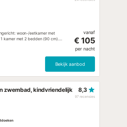
vanaf
ingericht: woon-/eetkamer met
€ 105
g. 1 kamer met 2 bedden (90 cm).
e/WC. Ter beschikking: wasmachine,
per nacht
atis). Geschikt voor families.
000000000000HUTB0052181...
Bekijk aanbod
n zwembad, kindvriendelijk
8,3
97
recensies
ddoeken