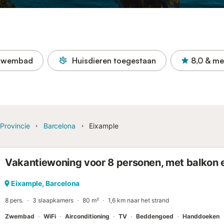
Zwembad
Huisdieren toegestaan
8,0
& me
Provincie
Barcelona
Eixample
Vakantiewoning voor 8 personen, met balko
Eixample, Barcelona
8 pers.
3 slaapkamers
80 m²
1,6 km naar het strand
Zwembad
WiFi
Airconditioning
TV
Beddengoed
Handdoeken