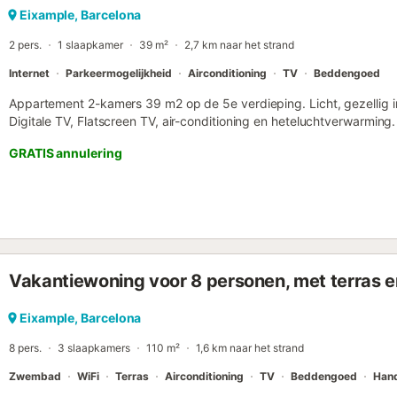
Eixample, Barcelona
2 pers.
1 slaapkamer
39 m²
2,7 km naar het strand
Internet
Parkeermogelijkheid
Airconditioning
TV
Beddengoed
Appartement 2-kamers 39 m2 op de 5e verdieping. Licht, gezellig 
Digitale TV, Flatscreen TV, air-conditioning en heteluchtverwarmin
Open keuken (oven, magnetron, elektrische koffiemachine). Douch
GRATIS annulering
strijkijzer, kinderbed tot 2 jaar (extra), haardroger. Internet (WiFi, gr
HUTB005218 // Reg. Nr.: ESFCTU000008073000424925000000
Vakantiewoning voor 8 personen, met terras e
Eixample, Barcelona
8 pers.
3 slaapkamers
110 m²
1,6 km naar het strand
Zwembad
WiFi
Terras
Airconditioning
TV
Beddengoed
Han