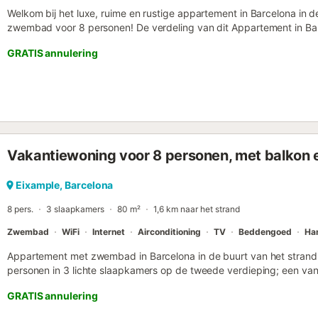
Welkom bij het luxe, ruime en rustige appartement in Barcelona in 
zwembad voor 8 personen! De verdeling van dit Appartement in Bar
Triomf met zwembad voor 8 personen is een elegant appartement 
GRATIS annulering
verdiepingen van een nieuw gebouw dat uitgebreide voorzieningen
zwembad op de vijfde verdieping en een lift voor meer comfort. De
mooi en ruim, verdeeld in verschillende kamers waaronder een gez
een keuken die toegankelijk is vanuit een moderne en praktische b
comfortabele tweepersoons slaapbank, ideaal voor twee extra pers
ruime en zonnige kamer van de woonkamer. Het appartement bestaat 
grootste kamer heeft een tweepersoonsbed en een eigen badkame
Vakantiewoning voor 8 personen, met balko
toegang tot een klein terras met tafel en stoelen, en zijn uitgerus
Er is ook een grote marmeren badkamer met douche. De keuken is v
vaatwasser, magnetron, koffiezetapparaat, elektrisch fornuis, water
Eixample, Barcelona
keramische kookplaat. Je hebt ook de beschikking over een strijkijze
8 pers.
3 slaapkamers
80 m²
1,6 km naar het strand
verwarming, wasmachine...
Zwembad
WiFi
Internet
Airconditioning
TV
Beddengoed
Ha
Appartement met zwembad in Barcelona in de buurt van het strand 
personen in 3 lichte slaapkamers op de tweede verdieping; een va
balkon, kast en een eigen badkamer, de andere 2 slaapkamers he
GRATIS annulering
is nog een complete badkamer met een douche. Beide badkamers 
die klaarliggen bij aankomst, evenals beddengoed. Op de eerste v