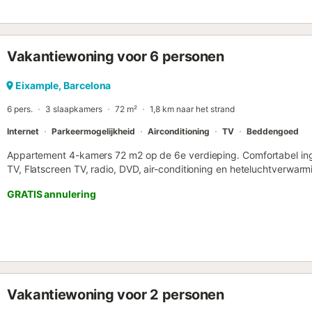
Vakantiewoning voor 6 personen
Eixample, Barcelona
6 pers.
3 slaapkamers
72 m²
1,8 km naar het strand
Internet
Parkeermogelijkheid
Airconditioning
TV
Beddengoed
Appartement 4-kamers 72 m2 op de 6e verdieping. Comfortabel ing
TV, Flatscreen TV, radio, DVD, air-conditioning en heteluchtverwarm
kamer met 2 x 2 stapelbedden. Kleine bureau. Keuken (oven, 4 ker
GRATIS annulering
broodrooster, waterkoker, magnetron, diepvriezer). Douche/WC. Te
strijkijzer, haardroger. Internet (WiFi, gratis). Geschikt voor familie
Nr.: ESFCTU00000805400037443400000000000000HUTB-00716
Vakantiewoning voor 2 personen