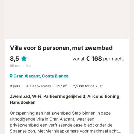
spectaculair uitzicht op de bergen, het zwembad en de
tuinen. Het privézwembad van 9x5 meter is perfect om af
te koelen op warme dagen. Gelegen op slechts 1 km van
het centrum van Crevillente, biedt het huis gemakkelijke
toegang tot restaurants, supermarkten en openbaar
vervoer. Het is ook strategisch gelegen nabij stranden
zoals La Marina, Guardamar en Santa Pola, op ongeveer
20-25 km afstand....
Villa voor 8 personen, met zwembad
8,5
€ 168
vanaf
per nacht
69
recensies
Gran Alacant, Costa Blanca
8 pers.
4 slaapkamers
157 m²
2,5 km tot de kust
Zwembad, WiFi, Parkeermogelijkheid, Airconditioning,
Handdoeken
Ontspanning aan het zwembad Stap binnen in deze
uitnodigende villa in Gran Alacant, waar een
privézwembad een verfrissende oase biedt onder de
Spaanse zon. Met vier slaapkamers voor maximaal acht