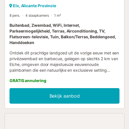
Elx, Alicante Provincie
8 pers.
4 slaapkamers
1 m²
Buitenbad, Zwembad, WiFi, Internet,
Parkeermogelijkheid, Terras, Airconditioning, TV,
Flatscreen-televisie, Tuin, Balkon/Terras, Beddengoed,
Handdoeken
Ontdek dit prachtige landgoed uit de vorige eeuw met een
privézwembad en barbecue, gelegen op slechts 2 km van
Elche, omgeven door majestueuze eeuwenoude
palmbomen die een natuurlijke en exclusieve setting
creëren. Deze accommodatie, ideaal om met familie of
GRATIS annulering
vrienden van te genieten, biedt de perfecte combinatie
van comfort en elegantie. Woon-Eetkamer: Ruim en licht,
perfect voor ontspannende momenten en
Bekijk aanbod
familiebijeenkomsten. Keuken: Volledig uitgerust met de
modernste apparatuur, ideaal voor het bereiden van
heerlijke maaltijden. Slaapkamers: Alle slaapkamers
beschikken over een eigen badkamer, wat zorgt voor
privacy en comfort. Extra Badkamer: Beschikbaar voor
extra gemak voor gasten. Achterterras: Een gezellige