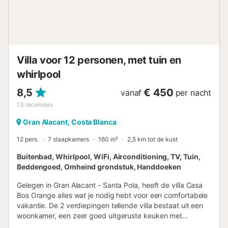
vriendelijk verzocht de rustige uren van 22.00 tot 8.00 uur
te respecteren. Er is gratis parkeergelegenheid in de straat
en op het terrein. Huisdieren zijn niet toegestaan. Wi-Fi is
geschikt voor videogesprekken. Eenpersoonsbedden
kunnen worden gecombineerd tot tweepersoonsbedden.
Maaltijden kunnen worden verzorgd door een persoonlijke
Villa voor 12 personen, met tuin en
kok tegen een toeslag. De elektriciteit op dit terrein wordt
opgewek...
whirlpool
8,5
€ 450
vanaf
per nacht
13
recensies
Gran Alacant, Costa Blanca
12 pers.
7 slaapkamers
160 m²
2,5 km tot de kust
Buitenbad, Whirlpool, WiFi, Airconditioning, TV, Tuin,
Beddengoed, Omheind grondstuk, Handdoeken
Gelegen in Gran Alacant - Santa Pola, heeft de villa Casa
Bos Orange alles wat je nodig hebt voor een comfortabele
vakantie. De 2 verdiepingen tellende villa bestaat uit een
woonkamer, een zeer goed uitgeruste keuken met
vaatwasser, 7 slaapkamers en 4 badkamers en is daarmee