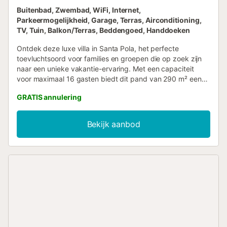
Buitenbad, Zwembad, WiFi, Internet,
Parkeermogelijkheid, Garage, Terras, Airconditioning,
TV, Tuin, Balkon/Terras, Beddengoed, Handdoeken
Ontdek deze luxe villa in Santa Pola, het perfecte
toevluchtsoord voor families en groepen die op zoek zijn
naar een unieke vakantie-ervaring. Met een capaciteit
voor maximaal 16 gasten biedt dit pand van 290 m² een
ruime en comfortabele indeling met 7 slaapkamers en 13
GRATIS annulering
strategisch geplaatste bedden. De villa beschikt over
indrukwekkende faciliteiten, waardoor het ideaal is voor
een onvergetelijke vakantie. Geniet van een privé-
Bekijk aanbod
zwembad op het dak, een zonnig terras en een
barbecueplek, perfect voor sociale bijeenkomsten. De
omheinde tuin van 4.000 m² biedt privacy en volop ruimte
voor buitenvermaak. Het interieur is ontworpen met luxe in
gedachten: marmeren vloeren, centrale airconditioning,
verwarming, snelle WiFi en een volledig uitgeruste keuken
met moderne apparatuur. De villa heeft 5 badkamers,
waaronder opties met douches en badkuipen, wat comfort
garandeert voor alle gasten. Strategisch gelegen, bevindt
de villa zich op slechts 2 km van de stranden van Santa