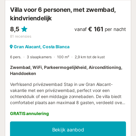
verhuurd aan groepen jongeren Res...
Villa voor 6 personen, met zwembad,
kindvriendelijk
8,5
€ 161
vanaf
per nacht
81
recensies
Gran Alacant, Costa Blanca
6 pers.
3 slaapkamers
100 m²
2,9 km tot de kust
Zwembad, WiFi, Parkeermogelijkheid, Airconditioning,
Handdoeken
Verfrissend privézwembad Stap in uw Gran Alacant-
vakantie met een privézwembad, perfect voor een
ochtendduik of een middagje zonnebaden. De villa biedt
comfortabel plaats aan maximaal 8 gasten, verdeeld over
drie slaapkamers, waardoor het ideaal is voor twee
GRATIS annulering
gezinnen of een groep vrienden. Buiten nodigt de
gemeubileerde tuin u uit om buiten te eten of te
ontspannen met een boek in de zon. Airconditioning zorgt
Bekijk aanbod
voor comfort in de villa en er is parkeergelegenheid