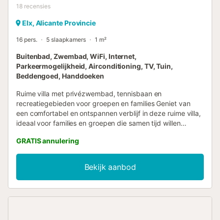
18
recensies
Elx, Alicante Provincie
16 pers.
5 slaapkamers
1 m²
Buitenbad, Zwembad, WiFi, Internet,
Parkeermogelijkheid, Airconditioning, TV, Tuin,
Beddengoed, Handdoeken
Ruime villa met privézwembad, tennisbaan en
recreatiegebieden voor groepen en families Geniet van
een comfortabel en ontspannen verblijf in deze ruime villa,
ideaal voor families en groepen die samen tijd willen
doorbrengen zonder in te leveren op ruimte en rust. Met 5
GRATIS annulering
slaapkamers en 3 badkamers biedt de woning voldoende
ruimte voor grote groepen, waardoor iedereen comfortabel
kan samenleven en kan genieten van ruime
Bekijk aanbod
gemeenschappelijke ruimtes, zowel binnen als buiten.
Buitenruimte ontworpen om van te genieten
Privézwembad, tennisbaan en barbecueplaats met een
uitgerust terras, perfect om de dag buiten door te brengen
zonder de accommodatie te verlaten. Recreatiegebieden