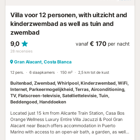
Villa voor 12 personen, with uitzicht and
kinderzwembad as well as tuin and
zwembad
9,0
€ 170
vanaf
per nacht
28
recensies
Gran Alacant, Costa Blanca
12 pers.
6 slaapkamers
150 m²
2,5 km tot de kust
Buitenbad, Zwembad, Whirlpool, Kinderzwembad, WiFi,
Internet, Parkeermogelijkheid, Terras, Airconditioning,
TV, Flatscreen-televisie, Satelliettelevisie, Tuin,
Beddengoed, Handdoeken
Located just 15 km from Alicante Train Station, Casa Bos
Orange Wellness Luxury Entire Villa Jacuzzi & Pool Gran
Alacant near Beach offers accommodation in Puerto
Marino with access to an open-air bath, a garden, as well
as luggage storage space....