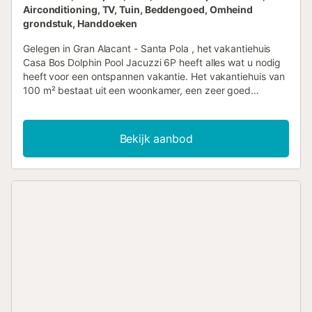
Airconditioning, TV, Tuin, Beddengoed, Omheind
grondstuk, Handdoeken
Gelegen in Gran Alacant - Santa Pola , het vakantiehuis
Casa Bos Dolphin Pool Jacuzzi 6P heeft alles wat u nodig
heeft voor een ontspannen vakantie. Het vakantiehuis van
100 m² bestaat uit een woonkamer, een zeer goed
uitgeruste keuken met vaatwasser, 3 slaapkamers en 3
badkamers en is dus geschikt voor 6 personen. Extra
voorzieningen zijn Wi-Fi geschikt voor videogesprekken,
Bekijk aanbod
airconditioning, een wasmachine en een TV. Het
hoogtepunt van deze accommodatie is de privé-
buitenruimte met een zwembad, een jacuzzi, een tuin,
tuinmeubelen, een open terras, een balkon en een
barbecue. Afstand te voet/met de auto tot het
dichtstbijzijnde restaurant: 860m. Afstand te voet/met de
auto tot het dichtstbijzijnde café: 458m. Afstand te
voet/met de auto tot de dichtstbijzijnde bar: 599m.
Afstand te voet/met de auto tot de dichtstbijzijnde
supermarkt: 635m. Afstand te voet/met de auto tot het
strand: 3.27km Playa del Carabassí *Feestjes en slecht
gedrag zijn ten strengste verboden*. Gasten worden