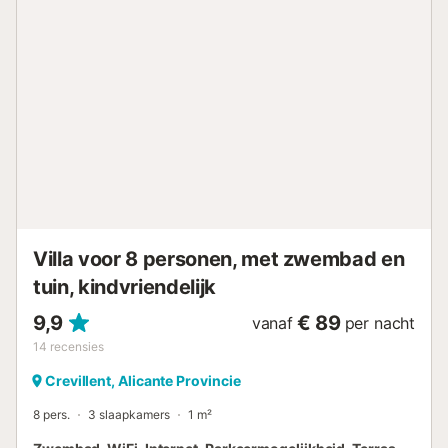
voor iedereen Speelruimte, tafeltennistafel en ruimtes
ontworpen zodat zowel volwassenen als kinderen hun
eigen plekje vermaak kunnen vinden. Comfort gedurende
het hele verblijf Volledig uitgeruste keuken, gratis WiFi,
airconditioning in de slaapkamers en alles wat nodig is
voor een praktisch en comfortabel verblijf. Een plek om
samen te genieten zonder stress Ideaal voor families of
groepen die rust, ruimte en privacy zoeken in een
ontspannen omgeving. Huisregels De woning is gelegen in
een woonwijk, daarom zijn feesten of evenementen niet
toegestaan. Wij verzoeken u respect te hebben voor de
rust van de buren....
Villa voor 8 personen, met zwembad en
tuin, kindvriendelijk
9,9
€ 89
vanaf
per nacht
14
recensies
Crevillent, Alicante Provincie
8 pers.
3 slaapkamers
1 m²