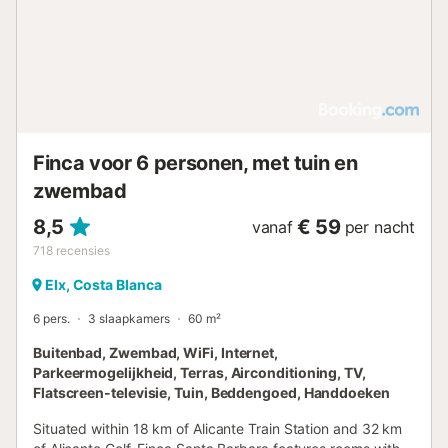
Pola en 1,5 km van het stadscentrum. Het beschikt over 6
privé-parkeerplaatsen en biedt aanvullende diensten zoals
een 24-uursreceptie, een fitnessruimte en een biljarttafel.
Eén huisdier is toegestaan en het pand is bijzonder
kindvriendelijk, met een speelruimte, buitenmeubilair en
een gastvrije sfeer. Perfect voor wie op zoek is naar een
complete vakantie-ervaring dicht bij de natuur, met alle
moderne gemakken....
Finca voor 6 personen, met tuin en
zwembad
8,5
€ 59
vanaf
per nacht
718
recensies
Elx, Costa Blanca
6 pers.
3 slaapkamers
60 m²
Buitenbad, Zwembad, WiFi, Internet,
Parkeermogelijkheid, Terras, Airconditioning, TV,
Flatscreen-televisie, Tuin, Beddengoed, Handdoeken
Situated within 18 km of Alicante Train Station and 32 km