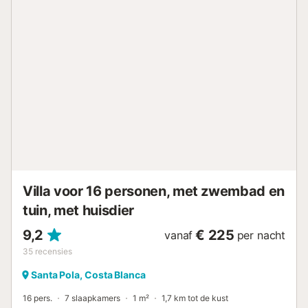
te ontspannen. De accommodatie is gunstig gelegen, met
Aldi en Lidl op slechts 50 meter afstand. Een apotheek is
binnen 500 meter te vinden, evenals meerdere bars en
diverse restaurants. Het strand ligt op 1500 meter van de
accommodatie. Er zijn 3 parkeerplaatsen beschikbaar op
het terrein en er is gratis parkeergelegenheid in de straat.
Huisdieren, roken en het vieren van evenementen zijn niet
toegestaan. Deze accommodatie beschikt over
energiebesparende verlichting. Deze accommodatie
beschikt over een handig self check-in systeem....
Villa voor 16 personen, met zwembad en
tuin, met huisdier
9,2
€ 225
vanaf
per nacht
35
recensies
Santa Pola, Costa Blanca
16 pers.
7 slaapkamers
1 m²
1,7 km tot de kust