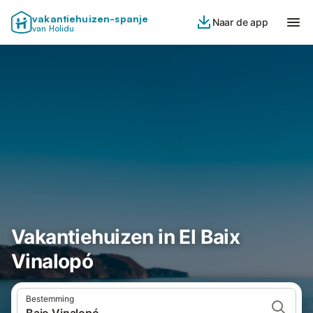
vakantiehuizen-spanje
Naar de app
van Holidu
Vakantiehuizen in El Baix
Vinalopó
Bestemming