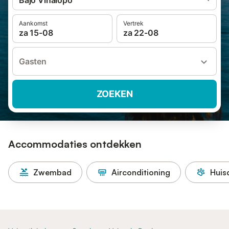
Bajo Vinalopó
Aankomst
Vertrek
za 15-08
za 22-08
Gasten
ZOEKEN
Accommodaties ontdekken
Zwembad
Airconditioning
Huis