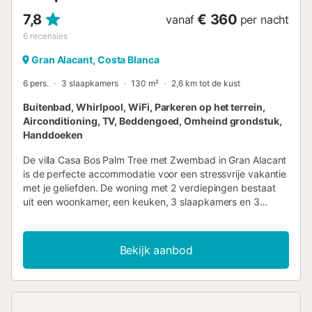
7,8
€ 360
vanaf
per nacht
6
recensies
Gran Alacant, Costa Blanca
6 pers.
3 slaapkamers
130 m²
2,6 km tot de kust
Buitenbad, Whirlpool, WiFi, Parkeren op het terrein,
Airconditioning, TV, Beddengoed, Omheind grondstuk,
Handdoeken
De villa Casa Bos Palm Tree met Zwembad in Gran Alacant
is de perfecte accommodatie voor een stressvrije vakantie
met je geliefden. De woning met 2 verdiepingen bestaat
uit een woonkamer, een keuken, 3 slaapkamers en 3
badkamers en 3 extra toiletten en is daarom geschikt voor
6 personen. Extra voorzieningen zijn Wi-Fi, een smart-tv
met streamingdiensten, airconditioning en een
Bekijk aanbod
wasmachine. Een babybedje is ook beschikbaar. Deze
accommodatie beschikt over een eigen buitenruimte met
een zwembad, bubbelbad, balkon en buitendouche. Deze
villa beschikt over een gedeeld open terras om 's avonds