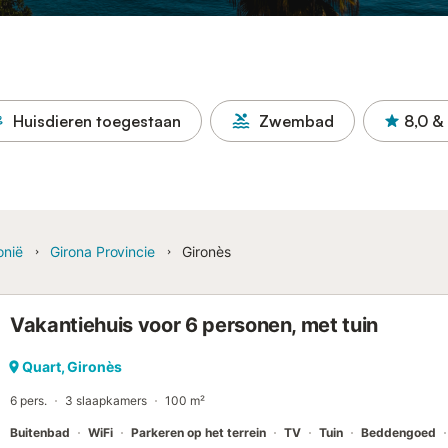
Huisdieren toegestaan
Zwembad
8,0
&
onië
Girona Provincie
Gironès
Vakantiehuis voor 6 personen, met tuin
Quart, Gironès
6 pers.
3 slaapkamers
100 m²
Buitenbad
WiFi
Parkeren op het terrein
TV
Tuin
Beddengoed