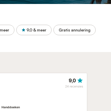
 meer
9,0
& meer
Gratis annulering
9,0
24
recensies
Handdoeken