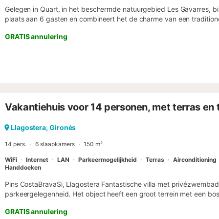
Gelegen in Quart, in het beschermde natuurgebied Les Gavarres, bie
plaats aan 6 gasten en combineert het de charme van een tradition
3 tweepersoonsslaapkamers en 2 volledige badkamers. Jullie beschi
GRATIS annulering
privékeuken, Wi-Fi geschikt voor videogesprekken, tv, wasmachine,
van uitzicht op de bergen en een overdekt privéterras, ideaal om te
toegang is eenvoudig, met slechts een kleine opstap bij de veranda
van een tuin en een buitenzwembad, gedeeld met slechts één ander
is. De finca is omgeven door mediterraan bos, steeneiken en kurkei
natuur en tot rust te komen. Er is geen airconditioning, maar dankz
koelsysteem blijft het 's zomers aangenaam koel; het wordt aanger
Vakantiehuis voor 14 personen, met terras en 
heetste uren gesloten te houden. Bij boekingen voor minder person
mogelijk niet alle kamers en badkamers beschikbaar. Gedeelde park
laadpunt voor elektrische auto's zijn beschikbaar tegen een toeslag
Llagostera, Gironès
evenementen zijn niet toegestaan. Barbecues zijn tijdelijk verboden
14 pers.
6 slaapkamers
150 m²
WiFi
Internet
LAN
Parkeermogelijkheid
Terras
Airconditioning
Handdoeken
Pins CostaBravaSi, Llagostera Fantastische villa met privézwembad, ai
parkeergelegenheid. Het object heeft een groot terrein met een bos
omgeving op slechts 15 minuten van het strand, ideaal voor gezinne
GRATIS annulering
begane grond: hal, woonkamer met toegang tot het terras, volledig