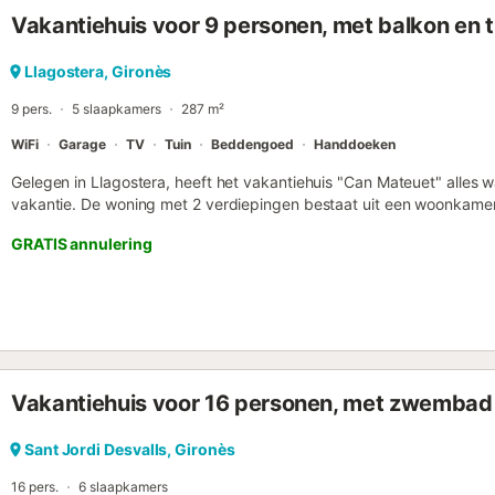
toegang tot een gedeelde wasmachine en droger. Huisdieren zijn w
Vakantiehuis voor 9 personen, met balkon en t
toegestaan. Evenementen zijn niet toegestaan op het terrein....
Llagostera, Gironès
9 pers.
5 slaapkamers
287 m²
WiFi
Garage
TV
Tuin
Beddengoed
Handdoeken
Gelegen in Llagostera, heeft het vakantiehuis "Can Mateuet" alles 
vakantie. De woning met 2 verdiepingen bestaat uit een woonkame
een vaatwasser, 5 slaapkamers en 2 badkamers en is daarom gesch
GRATIS annulering
voorzieningen zijn Wi-Fi, een tv, een ventilator, verwarming en een
beschikbaar. De woning biedt een eigen buitenruimte met een tuin,
barbecue. Het pand heeft een uitstekende ligging vlakbij het stran
Sant Feliu de Guíxols, openbaar vervoer, een fietsverhuurwinkel en g
parkeerplaatsen beschikbaar in een garage, extra gratis parkeergele
Gezinnen met kinderen zijn welkom. Maximaal 2 huisdieren zijn toege
beschikbaar, roken en feestelijke evenementen zijn niet toegestaa
Vakantiehuis voor 16 personen, met zwembad
voor meer informatie over aanvullende diensten....
Sant Jordi Desvalls, Gironès
16 pers.
6 slaapkamers