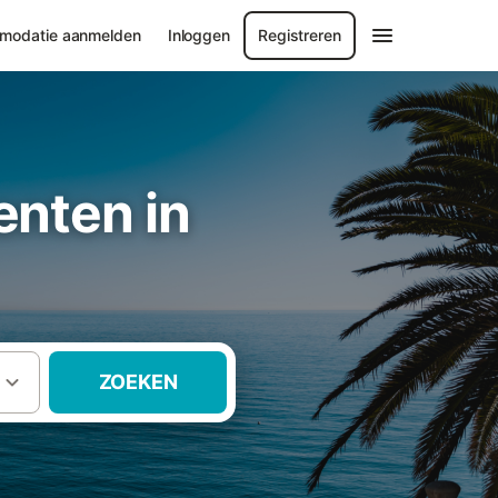
modatie aanmelden
Inloggen
Registreren
nten in
ZOEKEN