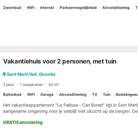
Zwembad
WiFi
Internet
Parkeermogelijkheid
Airconditioning
T
Vakantiehuis voor 2 personen, met tuin
Sant Martí Vell, Gironès
2 pers.
1 slaapkamer
40 m²
Buitenbad
WiFi
Garage
Airconditioning
TV
Tuin
Beddengoe
Het vakantieappartement "La Pallissa - Can Bonet" ligt in Sant Martí
aangename omgeving voor je verblijf met uitzicht op de bergen. De
woonkamer, een goed uitgeruste keuken, 1 slaapkamer en 1 badkame
GRATIS annulering
De voorzieningen ter plaatse omvatten high-speed Wi-Fi (geschikt 
airconditioning, een wasmachine en een capsule koffiezetapparaat.
het terrein. Een babybedje kan tegen betaling worden verstrekt. Je 