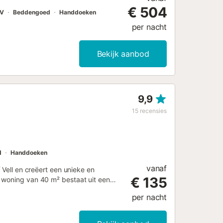
€ 504
V
Beddengoed
Handdoeken
per nacht
Bekijk aanbod
9,9
15
recensies
d
Handdoeken
vanaf
 Vell en creëert een unieke en
€ 135
 woning van 40 m² bestaat uit een
r en is geschikt voor 2 personen.
per nacht
voor videogesprekken), een tv,
 Bovendien is er een open haard op
privé buitenruimte bestaat uit een