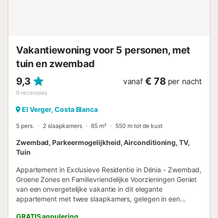
in de accommodatie, is het opladen van elektrische
voertuigen verboden....
Vakantiewoning voor 5 personen, met
tuin en zwembad
9,3
€ 78
vanaf
per nacht
9
recensies
El Verger, Costa Blanca
5 pers.
2 slaapkamers
65 m²
550 m tot de kust
Zwembad, Parkeermogelijkheid, Airconditioning, TV,
Tuin
Appartement in Exclusieve Residentie in Dénia - Zwembad,
Groene Zones en Familievriendelijke Voorzieningen Geniet
van een onvergetelijke vakantie in dit elegante
appartement met twee slaapkamers, gelegen in een
exclusieve residentie in Dénia. Met capaciteit voor
GRATIS annulering