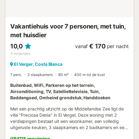
aan....
Vakantiehuis voor 7 personen, met tuin,
met huisdier
10,0
€ 170
vanaf
per nacht
3
recensies
El Verger, Costa Blanca
7 pers.
3 slaapkamers
80 m²
400 m tot de kust
Buitenbad, WiFi, Parkeren op het terrein,
Airconditioning, TV, Satelliettelevisie, Tuin,
Beddengoed, Omheind grondstuk, Handdoeken
Met een prachtig uitzicht op de Middellandse Zee ligt de
villa "Preciosa Denia" in El Vergel. Deze woning met 2
verdiepingen bestaat uit een woonkamer, een volledig
uitgeruste keuken, 3 slaapkamers en 2 badkamers en een
extra toilet en is daarom geschikt voor 6 personen. Extra
GRATIS annulering