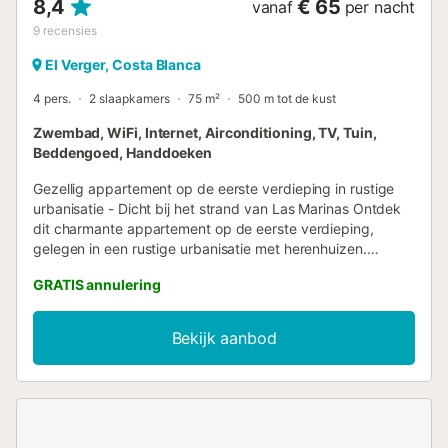
8,4
€ 65
vanaf
per nacht
9
recensies
El Verger, Costa Blanca
4 pers.
2 slaapkamers
75 m²
500 m tot de kust
Zwembad, WiFi, Internet, Airconditioning, TV, Tuin,
Beddengoed, Handdoeken
Gezellig appartement op de eerste verdieping in rustige
urbanisatie - Dicht bij het strand van Las Marinas Ontdek
dit charmante appartement op de eerste verdieping,
gelegen in een rustige urbanisatie met herenhuizen.
Perfect voor een ontspannen uitje met familie of vrienden,
GRATIS annulering
biedt deze accommodatie plaats aan maximaal 4
personen en alle nodige comfort voor een onvergetelijk
verblijf aan de Costa Blanca. Hoofdslaapkamer met
Bekijk aanbod
tweepersoonsbed. Tweede slaapkamer met twee
eenpersoonsbedden, ideaal voor kinderen of metgezellen.
Volledig uitgeruste open keuken, met apparatuur en
keukengerei voor uw dagelijks leven. Gezellige woonkamer
met airconditioning, die zorgt voor een aangename