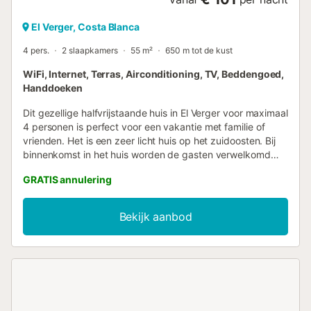
El Verger, Costa Blanca
4 pers.
2 slaapkamers
55 m²
650 m tot de kust
WiFi, Internet, Terras, Airconditioning, TV, Beddengoed,
Handdoeken
Dit gezellige halfvrijstaande huis in El Verger voor maximaal
4 personen is perfect voor een vakantie met familie of
vrienden. Het is een zeer licht huis op het zuidoosten. Bij
binnenkomst in het huis worden de gasten verwelkomd
door een ruime woon-eetkamer naast een volledig
GRATIS annulering
uitgeruste open keuken. De ruimte is voorzien van
airconditioning om koel te blijven op warmere dagen en
heeft een open haard voor koelere avonden. De keuken is
Bekijk aanbod
uitgerust met een vaatwasser, oven, elektrisch
koffiezetapparaat, magnetron en alle benodigde
voorzieningen, zodat u gemakkelijk heerlijke maaltijden
kunt bereiden. Het huis beschikt ook over een badkamer
met douche en twee slaapkamers. De eerste slaapkamer
biedt een comfortabel tweepersoonsbed, terwijl de
tweede slaapkamer is uitgerust met een stapelbed met