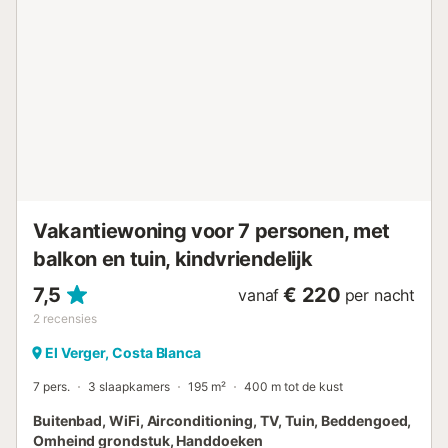
een derde onderschuifbed. Daarnaast heeft het huis een
comfortabele slaapbank voor twee personen. Er is een
trap die leidt naar een solarium, een ruimte om van de zon
en het uitzicht te genieten. Het terras heeft een zwembad,
dat kan worden afgedekt, wat zorgt voor een groter terras
om van het buitenleven te genieten. Het terras is uitgerust
met twee ligstoelen en een buitendouche om af te koelen.
De locatie van het huis is ideaal, op loopafstand van het
strand en alle lokale voorzieningen. **Binnen** Wifi Smart
TV Airconditioning via splits Open haard in de woonkamer
en slaapkamer Compleet ser...
Vakantiewoning voor 7 personen, met
balkon en tuin, kindvriendelijk
7,5
€ 220
vanaf
per nacht
2
recensies
El Verger, Costa Blanca
7 pers.
3 slaapkamers
195 m²
400 m tot de kust
Buitenbad, WiFi, Airconditioning, TV, Tuin, Beddengoed,
Omheind grondstuk, Handdoeken