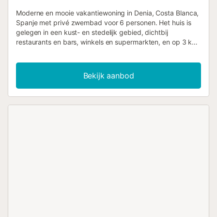
Moderne en mooie vakantiewoning in Denia, Costa Blanca,
Spanje met privé zwembad voor 6 personen. Het huis is
gelegen in een kust- en stedelijk gebied, dichtbij
restaurants en bars, winkels en supermarkten, en op 3 km
van het Almadrava en Deveses strand. Het huis beschikt
over 3 slaapkamers, 2 badkamers en 1 gastentoilet,
verspreid over 2 niveaus. De accommodatie biedt een
Bekijk aanbod
prachtig zwembad en een uitzicht op de bergen. Het
comfort en de nabijheid van het strand,
winkelgelegenheden, sportactiviteiten, het nachtleven,
bezienswaardigheden en cultuur maken dit een fijne
vakantiewoning om uw vakantie in Spanje door te brengen
met familie of vrienden. Interieur van deze vakantiewoning
2-niveau vakantiewoning woonkamer met airconditioning
en televisie eetkamer balkon 3 slaapkamers, 2 badkamers
en 1 gastentoilet kluis wasruimte met wasmachine Keuken
open keuken met elektrische kookplaat, elektrische oven,
magnetron, vaatwasser, koelkast-vriescombinatie,
koffiezetapparaat, waterkoker, mixer, toaster en juicer
Slaapkamers en badkamers slaapkamer met
airconditioning en queen size bed (afmetingen 200 bij 160
cm) en en-suite badkamer slaapkamer met airconditioning