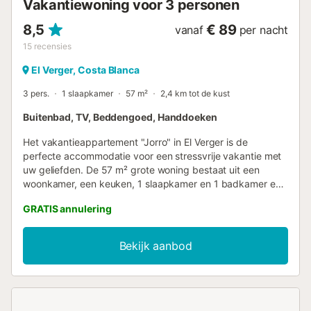
Vakantiewoning voor 3 personen
8,5
€ 89
vanaf
per nacht
15
recensies
El Verger, Costa Blanca
3 pers.
1 slaapkamer
57 m²
2,4 km tot de kust
Buitenbad, TV, Beddengoed, Handdoeken
Het vakantieappartement "Jorro" in El Verger is de
perfecte accommodatie voor een stressvrije vakantie met
uw geliefden. De 57 m² grote woning bestaat uit een
woonkamer, een keuken, 1 slaapkamer en 1 badkamer en
is dus geschikt voor 4 personen. Extra voorzieningen zijn
GRATIS annulering
een tv, airconditioning in de woonkamer en een
wasmachine. De accommodatie heeft toegang tot een
gemeenschappelijke buitenruimte met een zwembad en
Bekijk aanbod
een open terras. Aanraders in de buurt zijn de stranden
van Dénia en Oliva. Er is gratis parkeergelegenheid in de
straat. Gezinnen met kinderen zijn welkom. Eén huisdier is
toegestaan. Wi-Fi is niet beschikbaar, roken en feesten zijn
niet toegestaan....