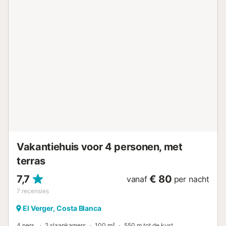
temperatuur in elk seizoen. Afgesloten terras met glas,
perfect om in alle comfort van momenten buiten te
genieten. Gratis WiFi, zodat u tijdens uw verblijf verbonden
kunt blijven. Slechts 650 meter van het strand van Las
Marinas, een van de mooiste en rustigste stranden van
Dénia, ideaal om te genieten van de zon, de zee en
familiewandelingen. Op slechts enkele minuten van het
pittoreske dorp El Vergel, waar u een breed scala aan
restaurants, supermarkten en alle essentiële voorzieningen
vindt voor een comfortabel verblijf. De urbanisatie beschikt
over grote groene ruimtes, perfect om te ontspannen en te
genieten van rustige wandelingen in een aangename en
natuurlijke omgeving. Het is de ideale plek voor ...
Vakantiehuis voor 4 personen, met
terras
7,7
€ 80
vanaf
per nacht
7
recensies
El Verger, Costa Blanca
4 pers.
2 slaapkamers
100 m²
550 m tot de kust