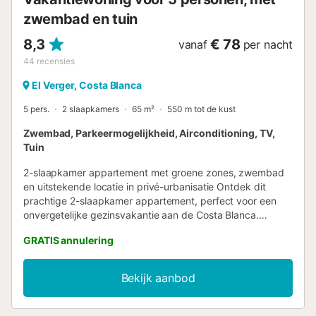
zwembad en tuin
8,3
€ 78
vanaf
per nacht
44
recensies
El Verger, Costa Blanca
5 pers.
2 slaapkamers
65 m²
550 m tot de kust
Zwembad, Parkeermogelijkheid, Airconditioning, TV,
Tuin
2-slaapkamer appartement met groene zones, zwembad
en uitstekende locatie in privé-urbanisatie Ontdek dit
prachtige 2-slaapkamer appartement, perfect voor een
onvergetelijke gezinsvakantie aan de Costa Blanca.
Gelegen in een exclusieve, afgesloten residentie met 24-
GRATIS annulering
uurs beveiliging, combineert deze accommodatie comfort,
veiligheid en entertainment op slechts een korte wandeling
van de zee. Hoofdslaapkamer met tweepersoonsbed en
Bekijk aanbod
en-suite badkamer, ideaal voor uw comfort. Tweede
slaapkamer met twee eenpersoonsbedden, perfect voor
kinderen of metgezellen. Totale capaciteit voor 5