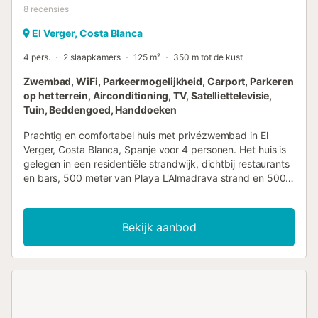
8
recensies
El Verger, Costa Blanca
4 pers.
2 slaapkamers
125 m²
350 m tot de kust
Zwembad, WiFi, Parkeermogelijkheid, Carport, Parkeren
op het terrein, Airconditioning, TV, Satelliettelevisie,
Tuin, Beddengoed, Handdoeken
Prachtig en comfortabel huis met privézwembad in El
Verger, Costa Blanca, Spanje voor 4 personen. Het huis is
gelegen in een residentiële strandwijk, dichtbij restaurants
en bars, 500 meter van Playa L'Almadrava strand en 500
meter van de Middellandse Zee. Het huis heeft 2
slaapkamers en 1 badkamer. De accommodatie biedt een
tuin met bomen. De nabijheid van het strand, winkels,
Bekijk aanbod
sportactiviteiten, uitgaansgelegenheden,
bezienswaardigheden en cultuur maakt dit een ideale plek
om uw vakantie in Spanje door te brengen met familie of
vrienden en zelfs uw huisdieren. Interieur van het huis
Woon-/eetkamer met airconditioning, televisie en dvd-
speler Open haard in de woonkamer (hout) 2 slaapkamers