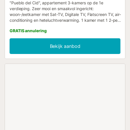
"Pueblo del Cid", appartement 3-kamers op de 1e
verdieping. Zeer mooi en smaakvol ingericht:
woon-/eetkamer met Sat-TV, Digitale TV, Flatscreen TV, air-
conditioning en heteluchtverwarming. 1 kamer met 1 2-pers
bed (150 cm, lengte 190 cm), air-conditioning en
GRATIS annulering
heteluchtverwarming. 1 kamer met 1 2-pers bed (150 cm,
lengte 190 cm). Open keuken (oven, 4 keramische glas
kookplaten, magnetron, diepvriezer, elektrische
Bekijk aanbod
koffiemachine). Bad/douche/bidet/WC. Ter beschikking:
wasmachine. Internet (WiFi, gratis). Parkeerplaats nr. 10.
Rookvrij huis. AT-455761-A // Reg. Nr.:
ESFCTU00000304500096154500000000000000000AT-
455761-A4...