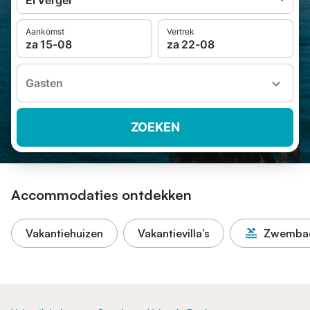
El Verger
Aankomst
Vertrek
za 15-08
za 22-08
Gasten
ZOEKEN
Accommodaties ontdekken
Vakantiehuizen
Vakantievilla’s
Zwemba