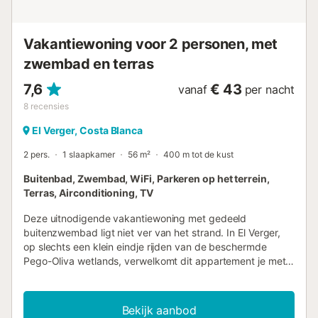
en queen size bed (afmetingen 200 bij 160 cm)
slaapkamer met airconditioning en 2 eenpersoonsbedden
Vakantiewoning voor 2 personen, met
(afmetingen 200 bij 90 cm) en-suite badkamer met enkele
wastafel, douche, toilet en haardroger badkamer met
zwembad en terras
enkele wastafel, douch...
7,6
€ 43
vanaf
per nacht
8
recensies
El Verger, Costa Blanca
2 pers.
1 slaapkamer
56 m²
400 m tot de kust
Buitenbad, Zwembad, WiFi, Parkeren op het terrein,
Terras, Airconditioning, TV
Deze uitnodigende vakantiewoning met gedeeld
buitenzwembad ligt niet ver van het strand. In El Verger,
op slechts een klein eindje rijden van de beschermde
Pego-Oliva wetlands, verwelkomt dit appartement je met
een aangename sfeer en alles wat je nodig hebt voor een
ontspannen vakantie voor twee. Stap 's ochtends op je
balkon en bespreek de activiteiten van vandaag onder het
Bekijk aanbod
genot van een kopje koffie. Het zwembad biedt