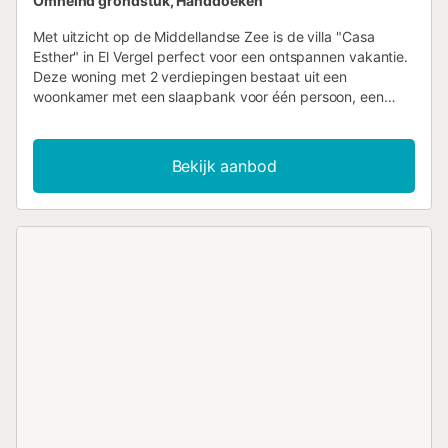
Omheind grondstuk, Handdoeken
Met uitzicht op de Middellandse Zee is de villa "Casa
Esther" in El Vergel perfect voor een ontspannen vakantie.
Deze woning met 2 verdiepingen bestaat uit een
woonkamer met een slaapbank voor één persoon, een
volledig uitgeruste keuken met vaatwasser, 3
slaapkamers, 2 badkamers en een extra toilet en is
geschikt voor 8 personen. Extra voorzieningen zijn high-
Bekijk aanbod
speed Wi-Fi (geschikt voor videogesprekken) met een
speciale werkruimte voor kantoor aan huis, kabel-tv met
streamingdiensten, airconditioning, een ventilator, een
wasmachine en een droger. Er zijn ook 3 babybedjes en 2
kinderstoelen beschikbaar. Deze vakantiewoning biedt
een eigen buitenruimte met een zwembad, een tuin, een
terras, een balkon, een barbecue en een buitendouche.
Geniet van een ontspannend uitzicht op zee terwijl je het
ontbijt voor je geliefden klaarmaakt! Het pand is gunstig
gelegen op slechts 300 meter van het strand (5 minuten
te voet). Er is gratis parkeergelegenheid in de straat.
Maximaal 4 huisdieren zijn toegestaan. Feesten zijn niet
toegestaan. Strand-/zwembadhanddoeken zijn aanwezig.
De woning biedt zelfgemaakte/gekweekte producten