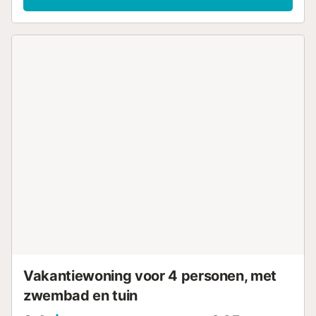
rustgevende verfrissing als de zon fel schijnt. El Verger ligt
in de Marina Alta, die bekend staat om zijn prachtige
sinaasappelboomgaarden, pittoreske bergen en de
stranden met blauwe vlag van de Costa Blanca. In de
omgeving vinden natuurliefhebbers de Pego-Oliva
wetlands, die een magneet zijn voor wandelaars en
vogelaars. De prachtige grot Cova del Rull en de Barranc
de l'Infern, een indrukwekkende kloof met steile
rotswanden, zijn enkele van de bezienswaardigheden in
La Vall d'Ebo. Het Montgó Natuurpark is ook een populaire
bestemming voor bergwandelaars. Enkel te huur i.v.m.
vakantie...
Vakantiewoning voor 4 personen, met
zwembad en tuin