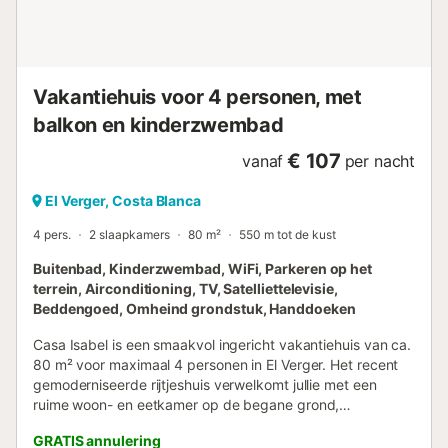
Vakantiehuis voor 4 personen, met
balkon en kinderzwembad
€ 107
vanaf
per nacht
El Verger, Costa Blanca
4 pers.
2 slaapkamers
80 m²
550 m tot de kust
Buitenbad, Kinderzwembad, WiFi, Parkeren op het
terrein, Airconditioning, TV, Satelliettelevisie,
Beddengoed, Omheind grondstuk, Handdoeken
Casa Isabel is een smaakvol ingericht vakantiehuis van ca.
80 m² voor maximaal 4 personen in El Verger. Het recent
gemoderniseerde rijtjeshuis verwelkomt jullie met een
ruime woon- en eetkamer op de begane grond,
aangrenzende open keuken, berging, een slaapkamer en
GRATIS annulering
een badkamer. Boven vinden jullie het tweede slaapkamer