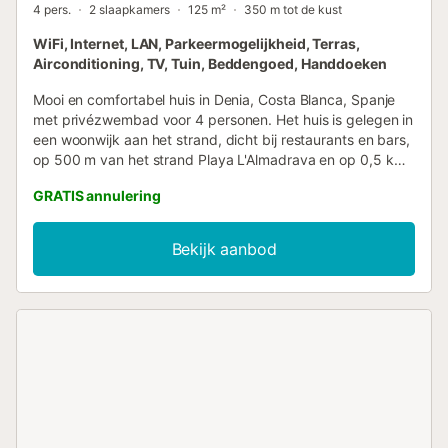
4 pers.
2 slaapkamers
125 m²
350 m tot de kust
WiFi, Internet, LAN, Parkeermogelijkheid, Terras,
Airconditioning, TV, Tuin, Beddengoed, Handdoeken
Mooi en comfortabel huis in Denia, Costa Blanca, Spanje
met privézwembad voor 4 personen. Het huis is gelegen in
een woonwijk aan het strand, dicht bij restaurants en bars,
op 500 m van het strand Playa L'Almadrava en op 0,5 km
van de Middellandse Zee. Het huis heeft 2 slaapkamers en
GRATIS annulering
1 badkamer. De accommodatie biedt een tuin met bomen.
De nabijheid van het strand, winkels, sportactiviteiten,
uitgaansgelegenheden, bezienswaardigheden en cultuur
Bekijk aanbod
maken dit een fijn huis om uw vakantie in Spanje door te
brengen met familie of vrienden en zelfs uw huisdieren.
Interieur van het huis * Woon-/eetkamer met
airconditioning, televisie en dvd-speler * Open haard in de
woonkamer (hout) * 2 slaapkamers en 1 badkamer *
Satellietantenne (Canal +) en kabeltelevisie (TDT) *
Wasruimte met wasmachine * De begane grond is alleen
toegankelijk vanaf de buitenkant. Keuken * Open keuken
met elektrische kookplaat, elektrische oven, magnetron,
koel-vriescombinatie, koffiezetapparaat, elektrische