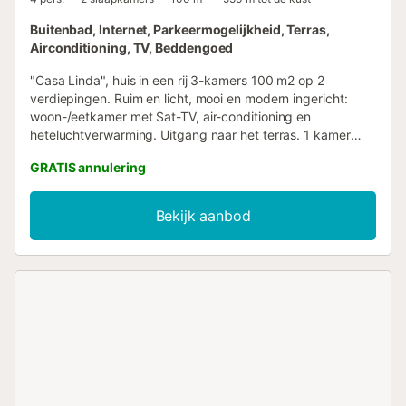
Buitenbad, Internet, Parkeermogelijkheid, Terras,
Airconditioning, TV, Beddengoed
"Casa Linda", huis in een rij 3-kamers 100 m2 op 2
verdiepingen. Ruim en licht, mooi en modern ingericht:
woon-/eetkamer met Sat-TV, air-conditioning en
heteluchtverwarming. Uitgang naar het terras. 1 kamer
met 1 2-pers bed (140 cm, lengte 190 cm), ventilator.
GRATIS annulering
Open keuken (oven, afwasmachine, 3 keramische glas
kookplaten, broodrooster, waterkoker, magnetron,
diepvriezer, elektrische koffiemachine). Douche/WC.
Bekijk aanbod
Bovenverdieping: 1 kamer met 2 bedden (90 cm, lengte
200 cm), ventilator. Douche/WC. Terras 15 m2, op het
zuiden gelegen. Terrasmeubelen. Ter beschikking:
strijkijzer, kinderstoel, kinderbed, haardroger. Internet
(WiFi, gratis). Parkeerplaats. TV alleen FR, ES. CV-
VUT0485446A // Reg. Nr.:
ESFCTU00000304500082966100000000000000CV-
VUT0485446A1...