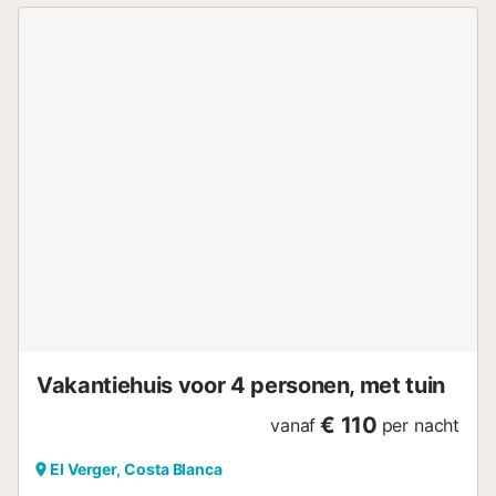
personen, dankzij het functionele en goed ingedeelde
meubilair. 2 complete badkamers, die comfort bieden aan
het hele gezin. Volledig uitgeruste aparte keuken, met
moderne apparatuur om uw favoriete maaltijden te
bereiden. Airconditioning en een groot terras waar u kunt
ontspannen en van de omgeving kunt genieten. Dit
appartement maakt deel uit van een privé-urbanisatie
ontworpen voor het comfort en plezier van het hele gezin:
Gemeenschappelijk zwembad, perfect om af te koelen op
zomerdagen. Grote groene zones, ideaal voor
wandelingen en momenten van rust. Padeltennisbaan en
speeltuin, zodat zowel volwassenen als kinderen zich
volledig kunnen vermaken. Lift en privé-
parkeergelegenheid, voor comfort en toegankelijkheid. Dit
appartement in een privé-urbanisatie is gelegen op een
bevoorrechte locatie: Op een...
Vakantiehuis voor 4 personen, met tuin
€ 110
vanaf
per nacht
El Verger, Costa Blanca