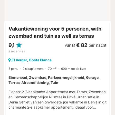
Vakantiewoning voor 5 personen, with
zwembad and tuin as well as terras
9,1
€ 82
vanaf
per nacht
9
recensies
El Verger, Costa Blanca
5 pers.
2 slaapkamers
70 m²
600 m tot de kust
Binnenbad, Zwembad, Parkeermogelijkheid, Garage,
Terras, Airconditioning, Tuin
Elegant 2-Slaapkamer Appartement met Terras, Zwembad
en Gemeenschappelijke Ruimtes in Privé Urbanisatie in
Dénia Geniet van een onvergetelijke vakantie in Dénia in dit
charmante 2-slaapkamer appartement, ideaal voor
gezinnen en groepen tot vijf personen. Gelegen in een