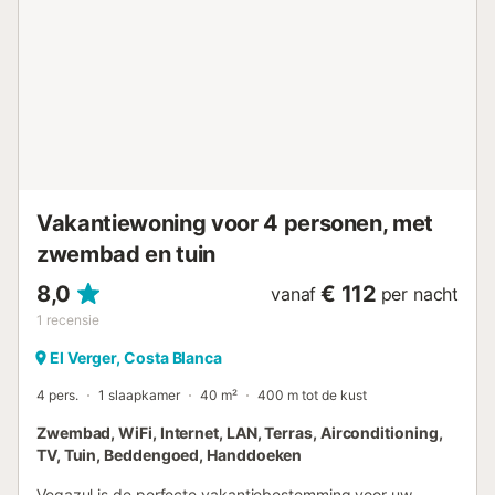
waterkoker, mixer, broodrooster en sapcentrifuge
Slaapkamers en badkamers * Slaapkamer met
tweepersoonsbed (afmeting 190 x 135 cm) * Slaapkamer
met 2 eenpersoonsbedden (afmeting 190 x 90 cm) *
Badkamer met wastafel, douche en toilet Exterieur van het
huis * Afgesloten perceel * Privézwembad van 6m x 3m
en 2m diep * Tuin met bomen en tuinmeubilair met
ligstoelen * 4 terrassen, waarvan 1 overdekt * Barbecue *
Buit...
Vakantiewoning voor 4 personen, met
zwembad en tuin
8,0
€ 112
vanaf
per nacht
1
recensie
El Verger, Costa Blanca
4 pers.
1 slaapkamer
40 m²
400 m tot de kust
Zwembad, WiFi, Internet, LAN, Terras, Airconditioning,
TV, Tuin, Beddengoed, Handdoeken
Vegazul is de perfecte vakantiebestemming voor uw