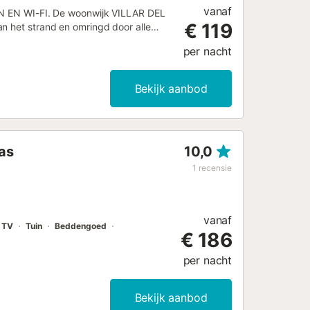
vanaf
EN WI-FI. De woonwijk VILLAR DEL
€ 119
n het strand en omringd door alle
t 5 slaapkamers, maximale capaciteit
per nacht
ruste aparte keuken, een complete
ste verdieping: 4 slaapkamers (2
twee eenpersoonsbedden) en 1
Bekijk aanbod
: Gemeenschappelijk zwembad en
 Het is uitgerust met: TV,
ijkijzer en strijkplank. Wij leveren:
eukengerei. *** DIT HUIS WORDT
ras
10,0
1
recensie
vanaf
TV
Tuin
Beddengoed
€ 186
per nacht
Bekijk aanbod