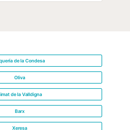
ver een badkamer met douche. Een
amers zijn verdeeld over verdiepingen
 en een kledingkast, gevolgd door een
eping vindt u twee
d en de andere met een douche. Tot
et een baby reist, kunnen wij een
quería de la Condesa
Oliva
imat de la Valldigna
Barx
Xeresa