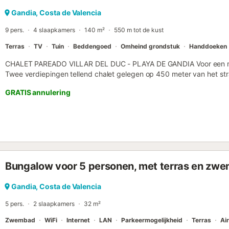
strijkijzer en strijkplank. WIJ LEVEREN: Beddengoed, douche- en 
theedoeken, servies en keukengerei. *** Deze accommodatie wordt 
Gandia, Costa de Valencia
gezinnen.***...
9 pers.
4 slaapkamers
140 m²
550 m tot de kust
Terras
TV
Tuin
Beddengoed
Omheind grondstuk
Handdoeken
CHALET PAREADO VILLAR DEL DUC - PLAYA DE GANDIA Voor een ma
Twee verdiepingen tellend chalet gelegen op 450 meter van het s
en een eigen garage in het huis. Gelegen achter het Hotel Gandía.
GRATIS annulering
begane grond: Woon-eetkamer met slaapbank, volledig uitgeruste 
badkamer met ligbad en 1 slaapkamer met twee bedden. Op de eers
met elk twee bedden, 1 slaapkamer met een tweepersoonsbed en 
Voorzieningen: Privé garage in het huis voor één auto, gemeenscha
Uitgerust met: TV, wasmachine, koelkast, magnetron, oven, broodrooste
leveren: Beddengoed, washandjes en douchehanddoeken, theedoe
ACCOMMODATIE WORDT ALLEEN VERHUURD AAN GEZINNEN ***..
Bungalow voor 5 personen, met terras en zwe
Gandia, Costa de Valencia
5 pers.
2 slaapkamers
32 m²
Zwembad
WiFi
Internet
LAN
Parkeermogelijkheid
Terras
Ai