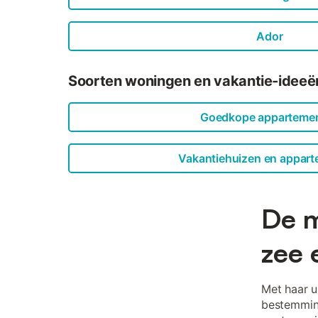
Ador
Soorten woningen en vakantie-ideeë
Goedkope apparteme
Vakantiehuizen en appar
De m
zee 
Met haar u
bestemming