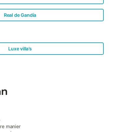
Real de Gandía
Luxe villa’s
an
e
re manier