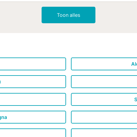
koken en zich thuis te voelen. Deze verdieping beschikt tevens o
wasmachine, strijkijzer en strijkplank zijn ook aanwezig. De slaapk
Toon alles
-1, 1 en 2. Op verdieping -1 is een kleine ruimte met twee fauteuils
tweepersoonsbed en twee eenpersoonsbedden. Op de eerste verdi
tweepersoonskamers met eigen badkamer, waarvan één met een ba
slot is er een tweepersoonsbed op de tweede verdieping. Indien u m
kinderbedje en ee...
Al
)
S
igna