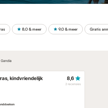
ras
8,0
& meer
9,0
& meer
Gratis ann
 Gandia
ras, kindvriendelijk
8,6
2
recensies
anddoeken