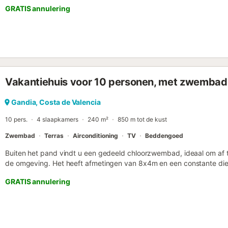
GRATIS annulering
Vakantiehuis voor 10 personen, met zwembad 
Gandia, Costa de Valencia
10 pers.
4 slaapkamers
240 m²
850 m tot de kust
Zwembad
Terras
Airconditioning
TV
Beddengoed
Buiten het pand vindt u een gedeeld chloorzwembad, ideaal om af t
de omgeving. Het heeft afmetingen van 8x4m en een constante diep
ook een douche om het zand en zout van het strand af te spoelen. H
GRATIS annulering
buitenruimte waar u kunt genieten van een barbecue met uw gezel
grond kunt u 's ochtends ontbijten en nieuwe energie opdoen voor d
over drie verdiepingen. Op de begane grond vinden gasten een woo
airconditioning. Ze hebben ook toegang tot een veranda met tafel e
een keramische kookplaat en is volledig uitgerust met al het beno