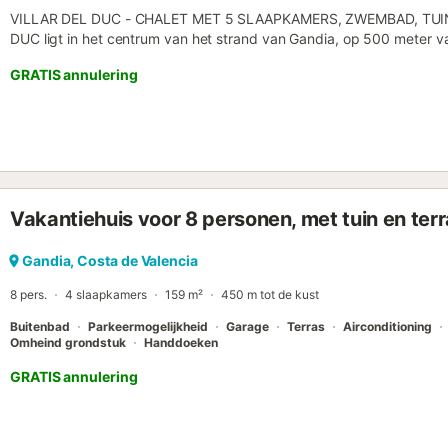
VILLAR DEL DUC - CHALET MET 5 SLAAPKAMERS, ZWEMBAD, TUIN 
DUC ligt in het centrum van het strand van Gandia, op 500 meter va
benodigde voorzieningen voor een aangenaam verblijf. * Bestaat ui
GRATIS annulering
voor 10 personen. Op de begane grond: Woonkamer, volledig uitge
badkamer met douche en 1 slaapkamer met twee bedden. Op de eer
slaapkamers met tweepersoonsbedden en 2 slaapkamers met elk 
badkamer met douche en 1 badkamer met bad. Het beschikt over
ruime tuinen. ER IS GEEN GARAGE. INTERNET - Wi-Fi in het hele huis.
wasmachine, vaatwasser, koelkast, magnetron, oven, broodrooster, str
Beddengoed, washandjes en douchehanddoeken, theedoeken en k
Vakantiehuis voor 8 personen, met tuin en ter
ALLEEN VERHUURD AAN FAMILIES***...
Gandia, Costa de Valencia
8 pers.
4 slaapkamers
159 m²
450 m tot de kust
Buitenbad
Parkeermogelijkheid
Garage
Terras
Airconditioning
Omheind grondstuk
Handdoeken
GRATIS annulering