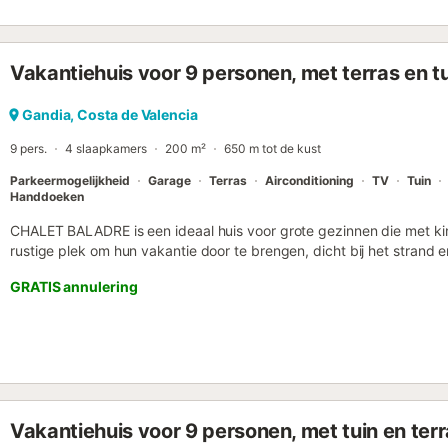
Vakantiehuis voor 9 personen, met terras en t
Gandia, Costa de Valencia
9 pers.
4 slaapkamers
200 m²
650 m tot de kust
Parkeermogelijkheid
Garage
Terras
Airconditioning
TV
Tuin
Handdoeken
CHALET BALADRE is een ideaal huis voor grote gezinnen die met kin
rustige plek om hun vakantie door te brengen, dicht bij het strand
PERSONEN Halfvrijstaande villa met drie verdiepingen, gelegen op 
GRATIS annulering
slaapkamers en 3 badkamers. • Bestaat uit 4 slaapkamers: Op de
directe toegang tot de patio en tuin, aparte volledig uitgeruste keu
eerste verdieping: beschikt over 4 slaapkamers (1 slaapkamer met
slaapkamers met elk twee bedden) en twee complete badkamers 
AANWEZIG IN DE WOONKAMER, DE SLAAPKAMER MET DUBBEL B
MET TWEE BEDDEN. • Beschikt over: Grote patio/terras, met tafel e
zwembad en garage voor 2 grote voertuigen binnen het huis zelf. - G
Vakantiehuis voor 9 personen, met tuin en ter
UITGERUST MET: TV, Wasmachine, Keramische kookplaat, koelkast,