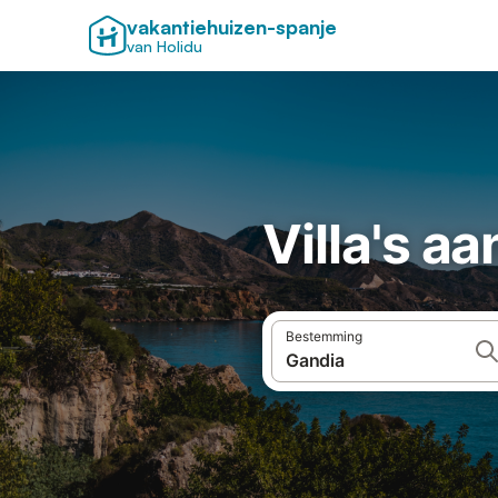
vakantiehuizen-spanje
van Holidu
Villa's a
Bestemming