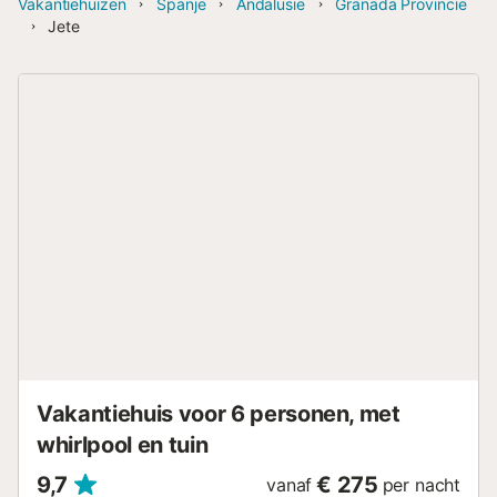
Vakantiehuizen
Spanje
Andalusië
Granada Provincie
Jete
Vakantiehuis voor 6 personen, met
whirlpool en tuin
9,7
€ 275
vanaf
per nacht