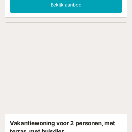
tv. Een kinderstoel is ook beschikbaar. De villa beschikt
Bekijk aanbod
over een privé buitenruimte met een verwarmd zwembad,
een tuin, tuinmeubelen, een open terras, een balkon en
een barbecue. Hier kunt u heerlijk ontspannen onder de
zon en de stress van alledag vergeten terwijl u geniet van
het fantastische uitzicht. Loop-/rijafstand naar
dichtstbijzijnde restaurant: 2,99km. Loop-/rijafstand naar
dichtstbijzijnde café: 9.49km. Loopafstand/rijafstand tot
dichtstbijzijnde bar: 2.71km. Loopafstand/rijafstand tot
dichtstbijzijnde supermarkt: 2.65km. Afstand te voet/met
de auto naar het strand: 10.23km. Rijafstand naar de
luchthaven: 106 km Vliegveld Malaga. Gratis
parkeergelegenheid is beschikbaar op het terrein.
Huisdieren zijn niet toegestaan. Wi-Fi is geschikt voor
videogesprekken....
Vakantiewoning voor 2 personen, met
terras, met huisdier