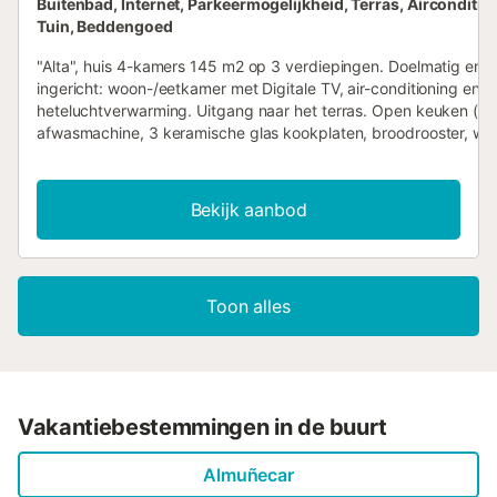
Buitenbad, Internet, Parkeermogelijkheid, Terras, Airconditio
Tuin, Beddengoed
"Alta", huis 4-kamers 145 m2 op 3 verdiepingen. Doelmatig en 
ingericht: woon-/eetkamer met Digitale TV, air-conditioning en
heteluchtverwarming. Uitgang naar het terras. Open keuken (ov
afwasmachine, 3 keramische glas kookplaten, broodrooster, wat
magnetron, elektrische koffiemachine). Uitgang naar het terras.
WC. Bovenverdieping: 2 kamers, elke kamer heeft 1 2-pers bed
cm, lengte 190 cm), douche/WC, air-conditioning en
Bekijk aanbod
heteluchtverwarming. 2e Verdieping: 1 open kamer met 1 x 2
stapelbedden (90 cm, lengte 190 cm), 1 2-pers bed (140 cm, l
190 cm), air-conditioning en heteluchtverwarming. Kookhoek
(magnetron). Douche/WC. 2 terrassen. Terrasmeubelen, ligstoele
Toon alles
Uitzicht op de plaats. Ter beschikking: wasmachine, strijkijzer, 
kinderstoel, kinderbed tot 3 jaar, haardroger. Internet (WiFi, grati
Rookvrij huis. VUT/GR/14473 // Reg. Nr.:
ESFCTU0000180160005050240000000000000000VUT/GR/14
Vakantiebestemmingen in de buurt
Almuñecar