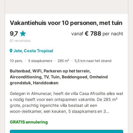
luchthavens Málaga-Costa del Sol en Granada-Jaén liggen
op respectievelijk ca. 85 km en 70 km afstand.
Wintersporters bereiken de skipistes van Sierra Nevada in
ongeveer 1,5 uur rijden. Gratis parkeren op eigen terrein.
Vakantiehuis voor 10 personen, met tuin
Huisdieren zijn niet toegestaan. Villa Ca...
9,7
€ 788
vanaf
per nacht
81
recensies
Jete, Costa Tropical
10 pers.
5 slaapkamers
285 m²
5,5 km naar het strand
Buitenbad, WiFi, Parkeren op het terrein,
Airconditioning, TV, Tuin, Beddengoed, Omheind
grondstuk, Handdoeken
Gelegen in Almunecar, heeft de villa Casa Afrodite alles wat
u nodig heeft voor een ontspannen vakantie. De 285 m²
grote, prachtig ingerichte villa bestaat uit een
woon-/eetkamer, een keuken, 5 slaapkamers en 3
badkamers en is daarmee geschikt voor 10 personen.
GRATIS annulering
Extra voorzieningen zijn onder meer Wi-Fi geschikt voor
videogesprekken, airconditioning, een wasmachine en een