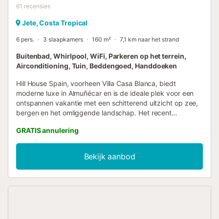
61
recensies
Jete, Costa Tropical
6 pers.
3 slaapkamers
160 m²
7,1 km naar het strand
Buitenbad, Whirlpool, WiFi, Parkeren op het terrein,
Airconditioning, Tuin, Beddengoed, Handdoeken
Hill House Spain, voorheen Villa Casa Blanca, biedt
moderne luxe in Almuñécar en is de ideale plek voor een
ontspannen vakantie met een schitterend uitzicht op zee,
bergen en het omliggende landschap. Het recent
vernieuwde interieur is ontworpen om jullie vanaf aankomst
GRATIS annulering
direct tot rust te laten komen. Het hoogtepunt van deze
accommodatie is het privé buitengedeelte met een infinity
pool (het hele jaar open), jacuzzi, tuin, tuinmeubilair, open
Bekijk aanbod
en overdekt terras, barbecue en een buitendouche. Het
dichtstbijzijnde restaurant ligt op 2,09 km, de
dichtstbijzijnde bar op 1,78 km en de dichtstbijzijnde
supermarkt op 1,71 km. Het strand van Pozuelo bevindt
zich op 11,21 km afstand. Jullie kunnen gratis parkeren op
het terrein. De woning is drempelvrij. Roken is niet