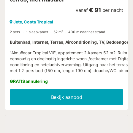
€ 91
vanaf
per nacht
Jete, Costa Tropical
2 pers.
1 slaapkamer
52 m²
400 m naar het strand
Buitenbad, Internet, Terras, Airconditioning, TV, Beddengoed
"Almuñecar Tropical VII", appartement 2-kamers 52 m2. Ruim en 
eenvoudig en doelmatig ingericht: woon-/eetkamer met Digitale T
conditioning en heteluchtverwarming. Uitgang naar het terras. 
met 1 2-pers bed (150 cm, lengte 190 cm), douche/WC, air-cond
en heteluchtverwarming. Uitgang naar het terras. Open keuken 
GRATIS annulering
keramische glas kookplaten, broodrooster, waterkoker, magnetr
diepvriezer, elektrische koffiemachine). Groot terras. Terrasmeu
barbecue, ligstoelen. Zeer mooi uitzicht op zee en de plaats. Te
Bekijk aanbod
beschikking: strijkijzer, kinderstoel, kinderbed tot 3 jaar, haardro
Internet (WiFi, gratis). Maximaal 1 huisdier/hond toegestaan.
A/GR/00248 // Reg. Nr.:
ESFCTU000018016000558716000000000000000000A/GR/00