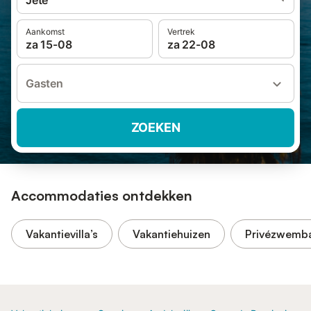
Jete
Aankomst
Vertrek
za 15-08
za 22-08
Gasten
ZOEKEN
Accommodaties ontdekken
Vakantievilla’s
Vakantiehuizen
Privézwemb