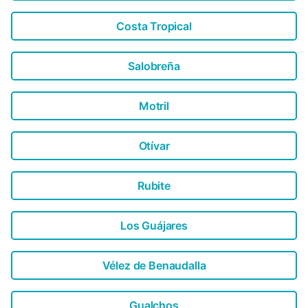
Costa Tropical
Salobreña
Motril
Otívar
Rubite
Los Guájares
Vélez de Benaudalla
Gualchos