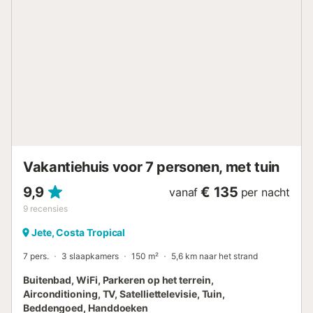
toegestaan. Er is een geïntegreerd alarmsysteem met GPS
en drie buitencamera’s, gericht op de voorkant van het
huis: één bij de ingang en oprit, twee aan de zijkanten.
Geen enkele camera dekt privéruimtes en er zijn geen
camera’s binnen. Let op: er kunnen overheidsmaatregelen
gelden voor watergebruik tijdens jullie verblijf, die invloed
kunnen hebben op het gebruik van het zwembad, het
besproeien van de tuin of het gebruik van kraanwater....
Vakantiehuis voor 7 personen, met tuin
9,9
€ 135
vanaf
per nacht
9
recensies
Jete, Costa Tropical
7 pers.
3 slaapkamers
150 m²
5,6 km naar het strand
Buitenbad, WiFi, Parkeren op het terrein,
Airconditioning, TV, Satelliettelevisie, Tuin,
Beddengoed, Handdoeken