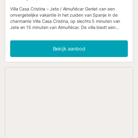
Villa Casa Cristina – Jete / Almuñécar Geniet van een
onvergetelijke vakantie in het zuiden van Spanje in de
charmante Villa Casa Cristina, op slechts 5 minuten van
Jete en 15 minuten van Almuñécar. De villa biedt een
prachtig uitzicht op de bergen en ligt in een natuurlijke
omgeving waar jullie heerlijk kunnen ontspannen. Met 150
m² biedt de villa plaats aan 7 personen. Er zijn 3
Bekijk aanbod
slaapkamers, 1 complete badkamer, een extra toilet, een
ruime en lichte woonkamer en een volledig uitgeruste
keuken om samen maaltijden te bereiden. Tot de
voorzieningen behoren Wi-Fi geschikt voor
videogesprekken, airconditioning, wasmachine, televisie,
en voor gezinnen met baby's zijn er een kinderbedje en
kinderstoel aanwezig. Buiten wacht een waar paradijs:
privézwembad, tuin met tuinmeubilair, open en overdekt
terras en barbecue. Hier kunnen jullie genieten van de zon,
tot rust komen of samen buiten dineren terwijl jullie de
indrukwekkende zonsondergang bewonderen. De ligging
is ideaal voor natuurliefhebbers en wandelaars, met routes
zoals het natuurgebied Junta de los Ríos in de buurt.
Restaurant en supermarkt zijn op 5 minuten rijden. De