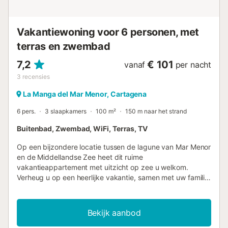
Vakantiewoning voor 6 personen, met
terras en zwembad
7,2
€ 101
vanaf
per nacht
3
recensies
La Manga del Mar Menor, Cartagena
6 pers.
3 slaapkamers
100 m²
150 m naar het strand
Buitenbad, Zwembad, WiFi, Terras, TV
Op een bijzondere locatie tussen de lagune van Mar Menor
en de Middellandse Zee heet dit ruime
vakantieappartement met uitzicht op zee u welkom.
Verheug u op een heerlijke vakantie, samen met uw familie,
in La Manga. In het prachtige vakantiecomplex kunt u het
uzelf comfortabel maken in deze gezellige vakantiewoning
en ontspannen na lange dagen op en in het water. Of u nu
Bekijk aanbod
samen kookt, speelt en ontspant, u vindt er hier de juiste