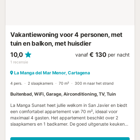
comfortabel en aangenaam verblijf. Ideaal voor wind- en
kitesurfers dankzij de ligging aan een van de populairste
stranden van La Manga voor deze sporten. Voor
sportliefhe...
Vakantiewoning voor 4 personen, met
tuin en balkon, met huisdier
10,0
€ 130
vanaf
per nacht
1
recensie
La Manga del Mar Menor, Cartagena
4 pers.
2 slaapkamers
70 m²
300 m naar het strand
Buitenbad, WiFi, Garage, Airconditioning, TV, Tuin
La Manga Sunset heet jullie welkom in San Javier en biedt
een comfortabel appartement van 70 m², ideaal voor
maximaal 4 gasten. Het appartement beschikt over 2
slaapkamers en 1 badkamer. De goed uitgeruste keuken
staat tot jullie beschikking om maaltijden te bereiden
tijdens het verblijf. Er is wifi, snelle wifi geschikt voor