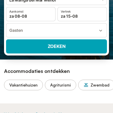
La Manga del Mar Menor
Aankomst
Vertrek
za 08-08
za 15-08
Gasten
ZOEKEN
Accommodaties ontdekken
Vakantiehuizen
Agriturismi
Zwembad