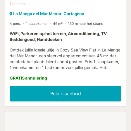
1
recensie
La Manga del Mar Menor, Cartagena
4 pers.
1 slaapkamer
46 m²
150 m naar het strand
WiFi, Parkeren op het terrein, Airconditioning, TV,
Beddengoed, Handdoeken
Ontdek jullie ideale uitje in Cozy Sea View Flat in La Manga
del Mar Menor, een sfeervol appartement van 46 m² dat
comfortabel plaats biedt aan 4 gasten. Er is 1 slaapkamer,
1 woonkamer en 1 badkamer voor jullie gemak. Het
appartement beschikt over airconditioning, een ventilator,
GRATIS annulering
televisie en wifi voor een aangenaam verblijf. Geniet van
prachtig zeezicht vanaf het privébalkon. Het appartement
ligt gunstig dicht bij het strand, zodat jullie gemakkelijk
Bekijk aanbod
kunnen genieten van zon en zee. Op 15 minuten lopen
vinden jullie een tennisbaan voor wie graag actief blijft
tijdens de vakantie. Er is gedeelde parkeergelegenheid op
het terrein voor 1 auto. Jullie mogen 1 huisdier meenemen.
Houd er rekening mee dat evenementen niet zijn
toegestaan op het terrein....