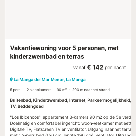
Vakantiewoning voor 5 personen, met
kinderzwembad en terras
€ 142
vanaf
per nacht
La Manga del Mar Menor, La Manga
5 pers.
2 slaapkamers
90 m²
200 m naar het strand
Buitenbad, Kinderzwembad, Internet, Parkeermogelijkheid, Te
TV, Beddengoed
"Los Ibicencos", appartement 3-kamers 90 m2 op de 5e verdiep
Doelmatig en comfortabel ingericht: woon-/eetkamer met eettafe
Digitale TV, Flatscreen TV en ventilator. Uitgang naar het terras
met 1 2-pers bed (150 cm, lengte 190 cm), ventilator. Uitgang n