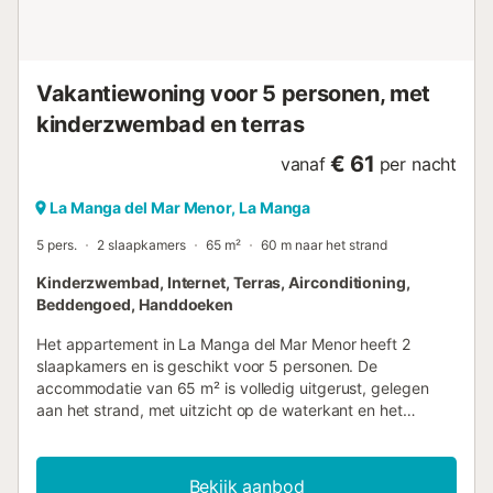
Vakantiewoning voor 5 personen, met
kinderzwembad en terras
€ 61
vanaf
per nacht
La Manga del Mar Menor, La Manga
5 pers.
2 slaapkamers
65 m²
60 m naar het strand
Kinderzwembad, Internet, Terras, Airconditioning,
Beddengoed, Handdoeken
Het appartement in La Manga del Mar Menor heeft 2
slaapkamers en is geschikt voor 5 personen. De
accommodatie van 65 m² is volledig uitgerust, gelegen
aan het strand, met uitzicht op de waterkant en het
zwembad. Het is gelegen in een woonwijk en naast de
zee. De accommodatie is voorzien van de volgende
voorzieningen: lift, tuinmeubilair, terras, wasmachine,
Bekijk aanbod