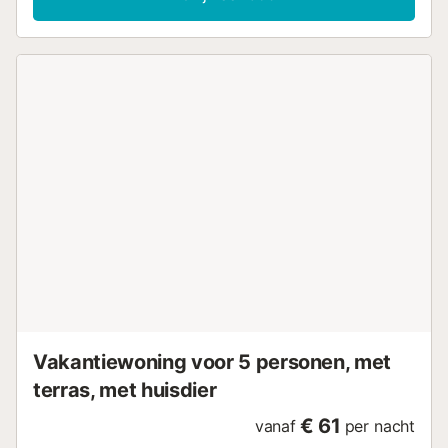
strijkijzer, internet (Wi-Fi), warmtepomp, airconditioning,
gemeenschappelijk zwembad + kinderbad, tv. De keuken
is uitgerust met een koelkast, magnetron, oven, vriezer,
servies/bestek, keukengerei, koffiezetapparaat en
broodrooster....
Vakantiewoning voor 5 personen, met
terras, met huisdier
€ 61
vanaf
per nacht