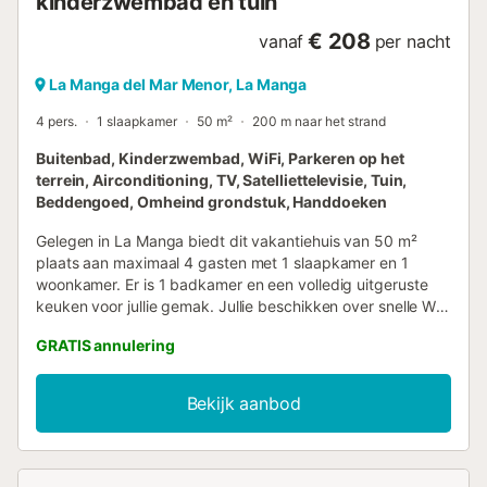
kinderzwembad en tuin
€ 208
vanaf
per nacht
La Manga del Mar Menor, La Manga
4 pers.
1 slaapkamer
50 m²
200 m naar het strand
Buitenbad, Kinderzwembad, WiFi, Parkeren op het
terrein, Airconditioning, TV, Satelliettelevisie, Tuin,
Beddengoed, Omheind grondstuk, Handdoeken
Gelegen in La Manga biedt dit vakantiehuis van 50 m²
plaats aan maximaal 4 gasten met 1 slaapkamer en 1
woonkamer. Er is 1 badkamer en een volledig uitgeruste
keuken voor jullie gemak. Jullie beschikken over snelle WiFi
geschikt voor videogesprekken, airconditioning in zowel
GRATIS annulering
de woonkamer als de slaapkamer, verwarming via een
warmtepompsysteem, televisie, wasmachine, wasdroger,
ventilator en een aparte werkplek. Extra voorzieningen zijn
Bekijk aanbod
een kinderstoel, koffiemachine en drempelloze toegang
binnen. Geniet buiten van jullie eigen balkon en een
onoverdekt terras met prachtig zeezicht. Jullie hebben
toegang tot een gedeeld buitenzwembad, een