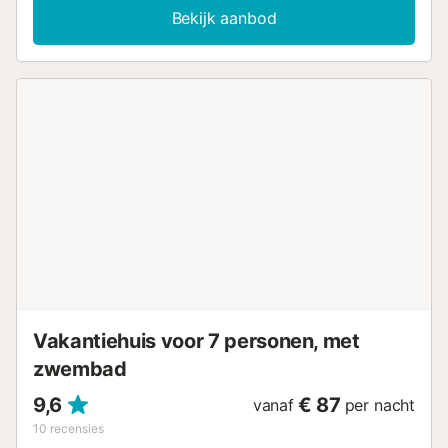
videogesprekken en een buitendouche. Geniet buiten van
Bekijk aanbod
jullie eigen balkon of ontspan in de gedeelde tuin. Ook is er
een gedeeld buitenzwembad waar jullie gebruik van
kunnen maken. Voor jullie gemak is er 1 gedeelde
parkeerplaats in de garage beschikbaar. 1 huisdier is
toegestaan tegen een toeslag. Let op: feesten en
evenementen zijn niet toegestaan op het terrein....
Vakantiehuis voor 7 personen, met
zwembad
9,6
€ 87
vanaf
per nacht
10
recensies