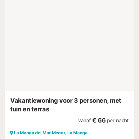
kinderzwembad, een gemeenschappelijke tuin en
buitendouche. Een lift zorgt voor gemakkelijke toegang
direct bij de ingang. Parkeren kan op 1 gedeelde
parkeerplaats op het terrein of op straat. Openbaar
vervoer is eenvoudig bereikbaar en het strand ligt op korte
afstand. Houd er rekening mee dat feesten niet zijn
toegestaan in de accommodatie....
Vakantiewoning voor 3 personen, met
tuin en terras
€ 66
vanaf
per nacht
La Manga del Mar Menor, La Manga