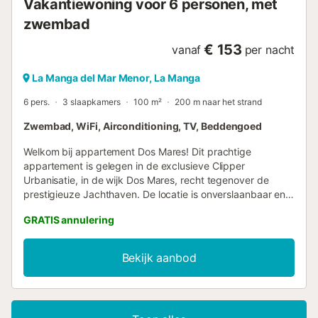
Vakantiewoning voor 6 personen, met
zwembad
€ 153
vanaf
per nacht
La Manga del Mar Menor, La Manga
6 pers.
3 slaapkamers
100 m²
200 m naar het strand
Zwembad, WiFi, Airconditioning, TV, Beddengoed
Welkom bij appartement Dos Mares! Dit prachtige
appartement is gelegen in de exclusieve Clipper
Urbanisatie, in de wijk Dos Mares, recht tegenover de
prestigieuze Jachthaven. De locatie is onverslaanbaar en
biedt u gemakkelijke toegang tot alle attracties en
GRATIS annulering
voorzieningen die La Manga del Mar Menor te bieden
heeft. Het appartement is geschikt voor maximaal 6
personen, waardoor het een perfecte keuze is voor een
Bekijk aanbod
vakantie met familie of vrienden. Bij binnenkomst wordt u
verwelkomd door een gezellige woon-eetkamer met
toegang tot een ruim terras, waar u kunt genieten van een
adembenemend uitzicht op de zee en de jachthaven. Het