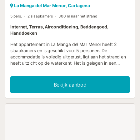
La Manga del Mar Menor, Cartagena
5 pers.
2 slaapkamers
300 m naar het strand
Internet, Terras, Airconditioning, Beddengoed,
Handdoeken
Het appartement in La Manga del Mar Menor heeft 2
slaapkamers en is geschikt voor 5 personen. De
accommodatie is volledig uitgerust, ligt aan het strand en
heeft uitzicht op de waterkant. Het is gelegen in een
rustige omgeving en direct aan zee. De accommodatie is
voorzien van de volgende faciliteiten: lift, tuinmeubilair,
terras, wasmachine, strijkijzer, internet (Wi-Fi),
Bekijk aanbod
warmtepomp, airconditioning, gemeenschappelijk
zwembad + kinderbad, tv. De open keuken is uitgerust
met een koelkast, magnetron, oven, vriezer,
servies/bestek, keukengerei, koffiezetapparaat en
broodrooster....