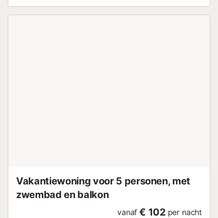
ruimtes voor. Kom samen eten op het prachtige dakterras
en kijk uit over de lagune, vanwaar u kunt genieten van
fantastische zonsondergangen. Na slechts enkele meters
bereikt u zowel de stranden van de lagune van Mar Menor
als de golven van de Middellandse Zee. De unieke lagune
van Mar Menor is een paradijs voor watersporters. In de
omgeving vindt u het prachtige vissersdorp Cabo de Palos
met zijn vuurtoren, die u kunt bezoeken, en de golfbaan
van La Manga Club. U kunt dagtochten plannen en
genieten van de oude stad Cartagena, met zijn Punische
muur, zijn Romeinse theater, zijn modernistische gebouwen
of zijn haven en strandpromenade. Ontdek en ervaar deze
bijzondere badplaats tussen twee wateren!...
Vakantiewoning voor 5 personen, met
zwembad en balkon
€ 102
vanaf
per nacht