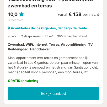
zwembad en terras
10,0
€ 158
vanaf
per nacht
3
recensies
Acantilados de los Gigantes, Santiago del Teide
4 pers.
2 slaapkamers
73 m²
300 m naar het strand
Zwembad, WiFi, Internet, Terras, Airconditioning, TV,
Beddengoed, Handdoeken
Mooi appartement met terras en gemeenschappelijk
zwembad in Los Gigantes, op een paar minuten lopen van
het Natuurlijk Zwembad en het strand van Santiago. Licht,
met capaciteit voor 4 personen, een mooi terras, lift,
glasvezel wifi ontworpen voor telewerken en
GRATIS annulering
gemeenschappelijke zwembaden voor volwassenen,
kinderen en jacuzzi. Gelegen in een rustig wooncomplex,
met alle benodigde voorzieningen in de buurt, heeft dit
Bekijk aanbod
appartement alle ingrediënten voor een unieke vakantie op
Tenerife. Dit prachtige appartement met terras en uitzicht
op zee en zwembad, is ideaal voor stellen, gezinnen en