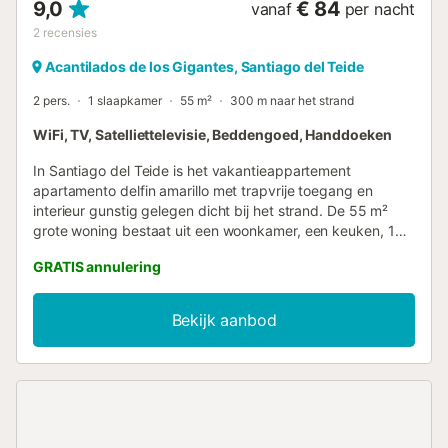
9,0
€ 84
vanaf
per nacht
2
recensies
Acantilados de los Gigantes, Santiago del Teide
2 pers.
1 slaapkamer
55 m²
300 m naar het strand
WiFi, TV, Satelliettelevisie, Beddengoed, Handdoeken
In Santiago del Teide is het vakantieappartement
apartamento delfin amarillo met trapvrije toegang en
interieur gunstig gelegen dicht bij het strand. De 55 m²
grote woning bestaat uit een woonkamer, een keuken, 1
slaapkamer en 1 badkamer en is daarom geschikt voor 2
GRATIS annulering
personen. Extra voorzieningen zijn Wi-Fi, een tv, een
wasmachine en handdoeken voor het strand en het
zwembad. Een babybedje en een kinderstoel zijn ook
Bekijk aanbod
beschikbaar. Deze accommodatie biedt niet:
airconditioning. Deze vakantiewoning beschikt over een
eigen balkon om 's avonds te ontspannen. Het openbaar
vervoer bevindt zich op loopafstand. Er is gratis
parkeergelegenheid in de straat. Huisdieren, roken en het
vieren van evenementen zijn niet toegestaan. Deze