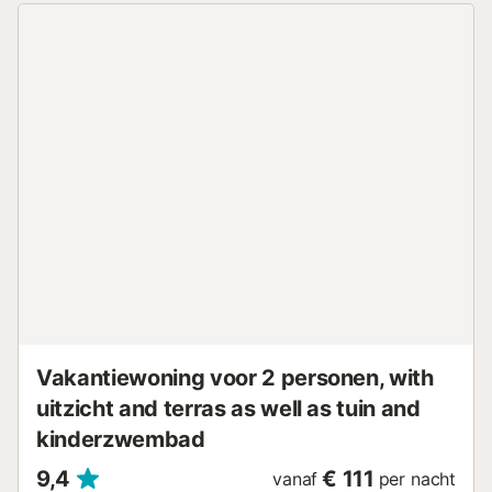
zakenreizen, aangezien het capaciteit heeft voor 4
personen, met twee mooie slaapkamers met grote
ingebouwde kasten, één met een queensize bed en
directe toegang tot het terras en de andere met twee
eenpersoonsbedden die naar behoefte kunnen worden
samengevoegd of gescheiden. Twee badkamers, douche
en bad, volledig uitgeruste keuken, woonkamer met
airconditioning die aansluit op het terras, glasvezel wifi
internet, perfect voor telewerken in een ideale omgeving.
Het appartement heeft een spectaculaire locatie, zeer
dicht bij de kliffen van Los Gigantes, de Tancón Grot, het
strand van Santiago, het Natuurlijk Zwembad van Los
Gigantes waar u kunt ontspannen en zwemmen, en het
strand van Los Guíos, dat opvalt door zijn spectaculaire
uitzicht op de kliffen van Los Gigantes, op slechts een
paar minuten...
Vakantiewoning voor 2 personen, with
uitzicht and terras as well as tuin and
kinderzwembad
9,4
€ 111
vanaf
per nacht