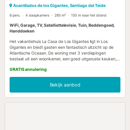
Acantilados de los Gigantes, Santiago del Teide
8 pers.
4 slaapkamers
285 m²
150 m naar het strand
WiFi, Garage, TV, Satelliettelevisie, Tuin, Beddengoed,
Handdoeken
Het vakantiehuis La Casa de Los Gigantes ligt in Los
Gigantes en biedt gasten een fantastisch uitzicht op de
Atlantische Oceaan. De woning met 3 verdiepingen
bestaat uit een woonkamer, een goed uitgeruste keuken, 4
slaapkamers en 3 badkamers en is daarom geschikt voor
GRATIS annulering
7 personen. Extra voorzieningen zijn onder andere high-
speed Wi-Fi (geschikt voor videogesprekken) met een
speciale werkruimte voor kantoor aan huis, een smart tv
Bekijk aanbod
met streamingdiensten, een wasmachine, een droger en
strand-/zwembadhanddoeken. Een kinderstoel is ook
beschikbaar. Deze accommodatie biedt niet:
airconditioning. Deze vakantiewoning beschikt over een
eigen buitenruimte met een verwarmd zwembad, tuin,
open terras, overdekt terras, barbecue en buitendouche.
Ideaal om te ontspannen en te genieten van de zon tijdens
je verblijf. Het zwembad kan op verzoek zonder extra