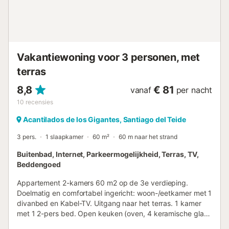
Vakantiewoning voor 3 personen, met
terras
8,8
€ 81
vanaf
per nacht
10
recensies
Acantilados de los Gigantes, Santiago del Teide
3 pers.
1 slaapkamer
60 m²
60 m naar het strand
Buitenbad, Internet, Parkeermogelijkheid, Terras, TV,
Beddengoed
Appartement 2-kamers 60 m2 op de 3e verdieping.
Doelmatig en comfortabel ingericht: woon-/eetkamer met 1
divanbed en Kabel-TV. Uitgang naar het terras. 1 kamer
met 1 2-pers bed. Open keuken (oven, 4 keramische glas
kookplaten, magnetron, diepvriezer, elektrische