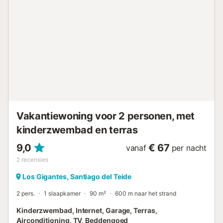
door geopend. Binnen 7 minuten lopen bereik je
restaurants, bars en cafés. De dichtstbijzijnde supermarkt
ligt op 6 minuten lopen (550 m). Het uitkijkpunt Mirador
Puerto de los Gigantes ligt op 1 minuut lopen (98 m) en het
mooie strand van Playa de los Guíos bereik je in 10
minuten lopen (800 m). Parkeerplaatsen zijn beschikbaar
op het terrein. Beddengoed en handdoeken zijn bij de prijs
inbegrepen....
Vakantiewoning voor 2 personen, met
kinderzwembad en terras
9,0
€ 67
vanaf
per nacht
2
recensies
Los Gigantes, Santiago del Teide
2 pers.
1 slaapkamer
90 m²
600 m naar het strand
Kinderzwembad, Internet, Garage, Terras,
Airconditioning, TV, Beddengoed