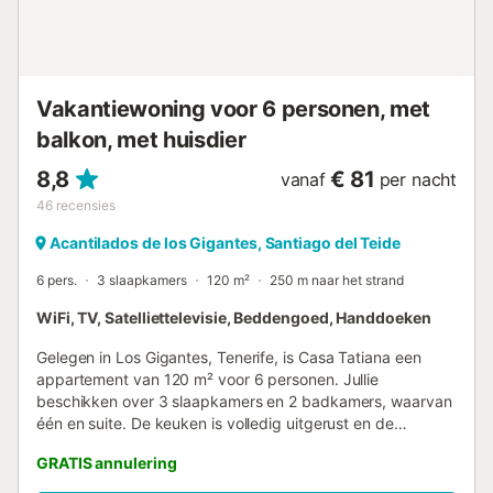
Vakantiewoning voor 6 personen, met
balkon, met huisdier
8,8
€ 81
vanaf
per nacht
46
recensies
Acantilados de los Gigantes, Santiago del Teide
6 pers.
3 slaapkamers
120 m²
250 m naar het strand
WiFi, TV, Satelliettelevisie, Beddengoed, Handdoeken
Gelegen in Los Gigantes, Tenerife, is Casa Tatiana een
appartement van 120 m² voor 6 personen. Jullie
beschikken over 3 slaapkamers en 2 badkamers, waarvan
één en suite. De keuken is volledig uitgerust en de
woonkamer biedt snelle Wi-Fi voor videogesprekken,
GRATIS annulering
televisie, wasmachine, droger en een werkplek, zodat jullie
comfortabel verblijven. Er is ook een kinderbedje,