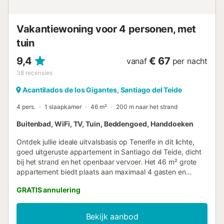
de 3e verdieping....
Vakantiewoning voor 4 personen, met
tuin
9,4
€ 67
vanaf
per nacht
38
recensies
Acantilados de los Gigantes, Santiago del Teide
4 pers.
1 slaapkamer
46 m²
200 m naar het strand
Buitenbad, WiFi, TV, Tuin, Beddengoed, Handdoeken
Ontdek jullie ideale uitvalsbasis op Tenerife in dit lichte,
goed uitgeruste appartement in Santiago del Teide, dicht
bij het strand en het openbaar vervoer. Het 46 m² grote
appartement biedt plaats aan maximaal 4 gasten en
beschikt over 1 slaapkamer, een comfortabele woonkamer
GRATIS annulering
en 1 badkamer. Binnen vinden jullie alles wat nodig is voor
een prettig verblijf: een volledig uitgeruste keuken, snelle
wifi geschikt voor videogesprekken, een televisie,
Bekijk aanbod
ventilator, wasmachine en een aparte werkplek. Perfect