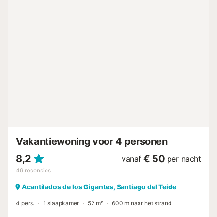
brengen met een glas wijn terwijl je luistert naar het geluid
van de golven. Het appartement heeft een gedeeld
zwembad. Supermarkten, een apotheek, bars, cafés en
restaurants zijn allemaal binnen 2-5 minuten te voet te
bereiken (100-30 m). Het dichtstbijzijnde zandstrand,
Playa de los Guíos, bereik je na slechts 6 minuten lopen
(400 m). Daar kun je zwemmen in het helderblauwe water
en genieten van het mooie panorama van de baai. Een
golfbaan ligt op 20 minuten rijden (13 km), het populaire
pretpark Siam kan worden bezocht na 30 minuten rijden
(29 km), en het schilderachtige gebied biedt ook veel
routes om te wandelen of te fietsen. Binnen een uur rijden
(52 km) bereik je de vulkaan "Pico del Teide", en de
luchthaven Teneri...
Vakantiewoning voor 4 personen
8,2
€ 50
vanaf
per nacht
49
recensies
Acantilados de los Gigantes, Santiago del Teide
4 pers.
1 slaapkamer
52 m²
600 m naar het strand