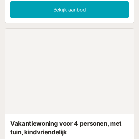
demand, een aparte werkplek, wasmachine, ventilator,
babybed en kinderstoel. Daarnaast hebben jullie toegang
Bekijk aanbod
tot een gedeelde biljarttafel. Stap naar buiten op het privé,
onoverdekte terras en geniet van prachtig uitzicht op zee
en bergen. Het appartement heeft een uitstekende ligging
dicht bij het strand en openbaar vervoer, zodat jullie de
omgeving eenvoudig kunnen verkennen. Parkeren is
mogelijk op straat. Let op: feesten en evenementen zijn
niet toegestaan in de accommodatie....
Vakantiewoning voor 4 personen, met
tuin, kindvriendelijk