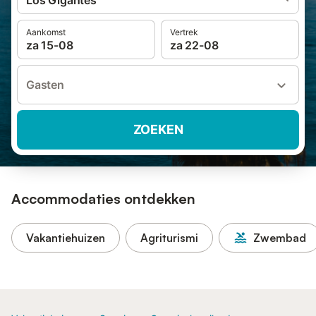
Los Gigantes
Aankomst
Vertrek
za 15-08
za 22-08
Gasten
ZOEKEN
Accommodaties ontdekken
Vakantiehuizen
Agriturismi
Zwembad