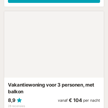
voor zowel vakantiegangers als mensen die op afstand
werken. Het appartement biedt daarnaast self check-in,
drempelvrije toegang en een babybed voor gezinnen met
jonge kinderen. Geniet op jullie privéterrassen – zowel
overdekt als open – op elk moment van de dag van de zon
van Tenerife. De gemeenschappelijke tuin en het
buitenzwembad bieden fijne plekken om te ontspannen,
en na het zwemmen of een stranddag is de buitendouche
ideaal om op te frissen. Strandlakens zijn voor jullie gemak
aanwezig. Let op: het organiseren van evenementen is niet
toegestaan op het terrein....
Vakantiewoning voor 3 personen, met
balkon
8,9
€ 104
vanaf
per nacht
28
recensies