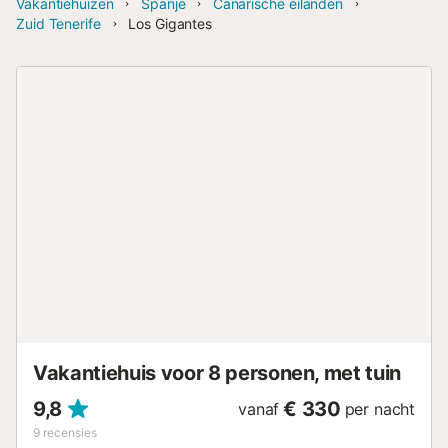
Vakantiehuizen
Spanje
Canarische eilanden
Zuid Tenerife
Los Gigantes
Vakantiehuis voor 8 personen, met tuin
9,8
€ 330
vanaf
per nacht
9
recensies