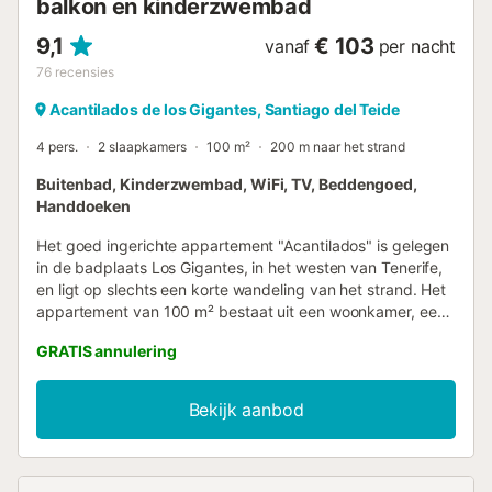
balkon en kinderzwembad
9,1
€ 103
vanaf
per nacht
76
recensies
Acantilados de los Gigantes, Santiago del Teide
4 pers.
2 slaapkamers
100 m²
200 m naar het strand
Buitenbad, Kinderzwembad, WiFi, TV, Beddengoed,
Handdoeken
Het goed ingerichte appartement "Acantilados" is gelegen
in de badplaats Los Gigantes, in het westen van Tenerife,
en ligt op slechts een korte wandeling van het strand. Het
appartement van 100 m² bestaat uit een woonkamer, een
goed uitgeruste keuken, 2 slaapkamers (waarvan één met
GRATIS annulering
2 eenpersoonsbedden) en een badkamer en is daarom
geschikt voor 4 personen. Extra voorzieningen zijn Wi-Fi,
een wasmachine, ventilatoren, kabel-tv (met Netflix). Een
Bekijk aanbod
babybedje en een kinderstoel zijn beschikbaar op
aanvraag. Het open privéterras met direct uitzicht op zee
heeft een eettafel en is een geweldige plek om de dag te
beginnen met koffie in de zon of om de avonden door te