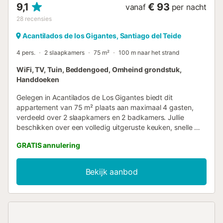
9,1
€ 93
vanaf
per nacht
28
recensies
Acantilados de los Gigantes, Santiago del Teide
4 pers.
2 slaapkamers
75 m²
100 m naar het strand
WiFi, TV, Tuin, Beddengoed, Omheind grondstuk,
Handdoeken
Gelegen in Acantilados de Los Gigantes biedt dit
appartement van 75 m² plaats aan maximaal 4 gasten,
verdeeld over 2 slaapkamers en 2 badkamers. Jullie
beschikken over een volledig uitgeruste keuken, snelle Wi-
Fi geschikt voor videogesprekken, een koffiemachine met
GRATIS annulering
capsules, televisie, ventilator, wasmachine en een aparte
werkplek. Extra gemak: zelf inchecken, drempelloze
toegang en een babybedje op aanvraag. Geniet buiten
Bekijk aanbod
van jullie privé overdekt terras met prachtig uitzicht op zee
en bergen. De gedeelde tuin biedt extra ruimte om te
ontspannen en er is een gedeelde laadpaal voor
elektrische auto's beschikbaar. Parkeren kan op straat en
het openbaar vervoer is vlakbij. Eén huisdier is welkom.