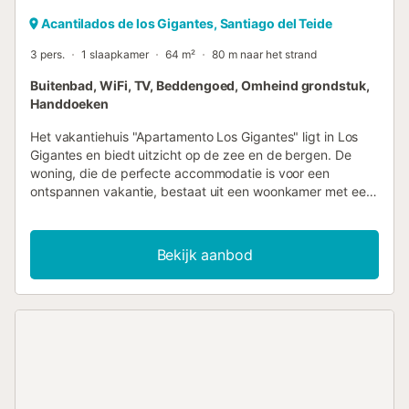
Acantilados de los Gigantes, Santiago del Teide
3 pers.
1 slaapkamer
64 m²
80 m naar het strand
Buitenbad, WiFi, TV, Beddengoed, Omheind grondstuk,
Handdoeken
Het vakantiehuis "Apartamento Los Gigantes" ligt in Los
Gigantes en biedt uitzicht op de zee en de bergen. De
woning, die de perfecte accommodatie is voor een
ontspannen vakantie, bestaat uit een woonkamer met een
slaapbank voor één persoon, een goed uitgeruste keuken,
een slaapkamer (met 2 eenpersoonsbedden) evenals een
badkamer en is daarom geschikt voor 3 personen. Extra
Bekijk aanbod
voorzieningen zijn Wi-Fi, een wasmachine, ventilatoren,
kabeltelevisie en een babybedje en een kinderstoel (op
aanvraag). Verder beschikt de vakantiewoning over een
balkon en een eigen, open terras. Geniet 's avonds van
een glas wijn en wees getuige van een van de beste
zonsondergangen van het eiland. Er is ook een gedeeld,
verwarmd zwembad, een buitendouche en een gedeelde
fitnessruimte in het complex. Het zwembad is het hele jaar