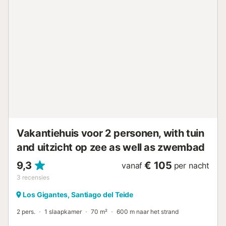
Houd er rekening mee dat evenementen niet zijn
toegestaan. Strandlakens zijn aanwezig en het strand ligt
op korte afstand....
Vakantiehuis voor 2 personen, with tuin
and uitzicht op zee as well as zwembad
9,3
€ 105
vanaf
per nacht
3
recensies
Los Gigantes, Santiago del Teide
2 pers.
1 slaapkamer
70 m²
600 m naar het strand