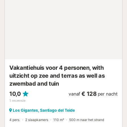
accommodatie heeft licht- en waterbesparende functies.
Deze accommodatie beschikt over een handig self check-
in systeem....
Vakantiehuis voor 4 personen, with
uitzicht op zee and terras as well as
zwembad and tuin
10,0
€ 128
vanaf
per nacht
1
recensie
Los Gigantes, Santiago del Teide
4 pers.
2 slaapkamers
110 m²
500 m naar het strand