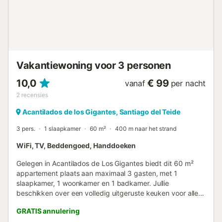
garanderen. Daarnaast delen we graag enkele activiteiten
in de buurt die je ervaring kunnen verrijken, zoals het
verkennen van de indrukwekkende kliffen van Los
Gigantes, het maken van spannende boottochten om
walvissen en dolfijnen te spotten, of het ontdekken van de
natuurlijke schoonheid van het Masca ...
Vakantiewoning voor 3 personen
10,0
€ 99
vanaf
per nacht
2
recensies
Acantilados de los Gigantes, Santiago del Teide
3 pers.
1 slaapkamer
60 m²
400 m naar het strand
WiFi, TV, Beddengoed, Handdoeken
Gelegen in Acantilados de Los Gigantes biedt dit 60 m²
appartement plaats aan maximaal 3 gasten, met 1
slaapkamer, 1 woonkamer en 1 badkamer. Jullie
beschikken over een volledig uitgeruste keuken voor alle
gemakken. Tot de voorzieningen behoren snel wifi
GRATIS annulering
geschikt voor videogesprekken, televisie, video on