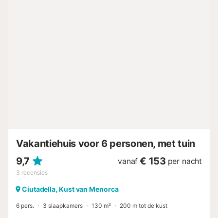
Vakantiehuis voor 6 personen, met tuin
9,7
€ 153
vanaf
per nacht
3
recensies
Ciutadella, Kust van Menorca
6 pers.
3 slaapkamers
130 m²
200 m tot de kust