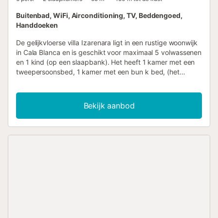
Buitenbad, WiFi, Airconditioning, TV, Beddengoed,
Handdoeken
De gelijkvloerse villa Izarenara ligt in een rustige woonwijk
in Cala Blanca en is geschikt voor maximaal 5 volwassenen
en 1 kind (op een slaapbank). Het heeft 1 kamer met een
tweepersoonsbed, 1 kamer met een bun k bed, (het
onderste bed is voor 2 en het bovenste voor 1 persoon) en
een eenpersoonsslaapbank voor een kind. Slechts 300 m
van het strand. Het vakantiehuis met airconditioning heeft
Bekijk aanbod
een woonkamer, een goed uitgeruste keuken en een
badkamer. Tot de faciliteiten behoren ook Wi-Fi, een
kabel-tv, een kinderstoel en een babybedje en
parkeerplaatsen zijn beschikbaar in de straat. Buiten vind
je een groot terras met barbecue en tuinmeubilair en een
zwembad van 18 m² voor een ontspannen vakantie.
Supermarkten, restaurants en het strand zijn op
loopafstand....