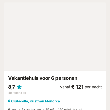
Slaapkamer 2 heeft 2 eenpersoonsbedden. Jullie eigen
buitenruimte biedt alles voor een geslaagde vakantie.
Begin de dag met een ontbijt op het balkon. Ontspan
daarna in de tuin op de ligstoelen bij het privézwembad. 's
Avonds kunnen jullie samen dineren op het terras, bereid
op de barbecue. Dankzij de centrale ligging hebben jullie
alles binnen handbereik. Op 5 minuten lopen (500 m)
vinden jullie supermarkten, cafés, bars en restaurants. Het
dichtstbijzijnde strand ligt op slechts 5 minuten lopen (600
m). De jachthaven is in 10 minuten te voet bereikbaar (750
m), ideaal voor een wandeling langs de boulevard. Met de
auto zijn jullie in 10 minuten (5 km) bij Pont d'en Gil, waar
jullie genieten van het prachtige uitzicht op de kliffen en
de zee. Parkeren is mogelijk op het terrein. Huisdieren zijn
niet toegestaan. Beddengoed en handdoeken zijn
inbegrepen....
Vakantiehuis voor 6 personen
8,7
€ 121
vanaf
per nacht
49
recensies
Ciutadella, Kust van Menorca
6 pers.
2 slaapkamers
65 m²
150 m tot de kust