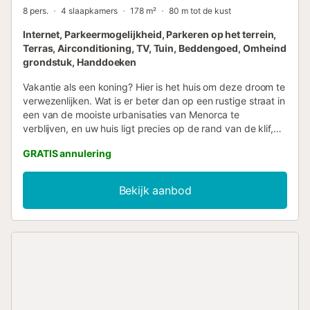
8 pers.
4 slaapkamers
178 m²
80 m tot de kust
Internet, Parkeermogelijkheid, Parkeren op het terrein,
Terras, Airconditioning, TV, Tuin, Beddengoed, Omheind
grondstuk, Handdoeken
Vakantie als een koning? Hier is het huis om deze droom te
verwezenlijken. Wat is er beter dan op een rustige straat in
een van de mooiste urbanisaties van Menorca te
verblijven, en uw huis ligt precies op de rand van de klif,
met een spectaculair uitzicht over de hele baai, het strand,
GRATIS annulering
de zee en de dennenbossen? Een huis waarvan de naam
waarmaakt wat het belooft. De tuin met zijn prachtige
zwembad, ingericht met ligstoelen, tafel en stoelen, nodigt
Bekijk aanbod
uit om in de natuur en van het adembenemende uitzicht te
genieten, en om er het leven te leiden. Het interieur van het
huis voldoet absoluut aan de verwachtingen. De begane
grond heeft een ruime woonkamer en een volledig
uitgeruste keuken, beide met directe toegang tot het
buitenterras en de tuin. Een slaapkamer met bijbehorende
badkamer bevindt zich op deze verdieping. Op de tweede
verdieping nog een aangename verrassing: Naast de twee
slaapkamers die uitkijken op zee, met een ongelooflijk