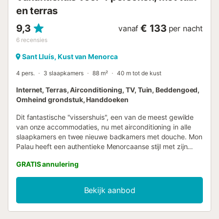
en terras
9,3
€ 133
vanaf
per nacht
6
recensies
Sant Lluís, Kust van Menorca
4 pers.
3 slaapkamers
88 m²
40 m tot de kust
Internet, Terras, Airconditioning, TV, Tuin, Beddengoed,
Omheind grondstuk, Handdoeken
Dit fantastische "vissershuis", een van de meest gewilde
van onze accommodaties, nu met airconditioning in alle
slaapkamers en twee nieuwe badkamers met douche. Mon
Palau heeft een authentieke Menorcaanse stijl met zijn
smetteloze wit en groene luiken, en het belooft wat het
GRATIS annulering
zegt: een echt paleis van het mediterrane leven, een
lichtrijk huis op een bevoorrechte locatie. Het valt
ongetwijfeld op door zijn tuin en terras met het beste
Bekijk aanbod
uitzicht op zee. Je ziet alleen rotsen, zee en lucht, en de
soundtrack van je vakantie wordt het geruis van de
golven. Het terras is uitgerust met een tafel en stoelen om