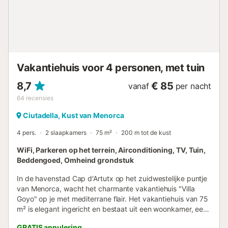
Vakantiehuis voor 4 personen, met tuin
8,7
€ 85
vanaf
per nacht
64
recensies
Ciutadella, Kust van Menorca
4 pers.
2 slaapkamers
75 m²
200 m tot de kust
WiFi, Parkeren op het terrein, Airconditioning, TV, Tuin,
Beddengoed, Omheind grondstuk
In de havenstad Cap d'Artutx op het zuidwestelijke puntje
van Menorca, wacht het charmante vakantiehuis "Villa
Goyo" op je met mediterrane flair. Het vakantiehuis van 75
m² is elegant ingericht en bestaat uit een woonkamer, een
goed uitgeruste keuken, 2 slaapkamers en een badkamer
GRATIS annulering