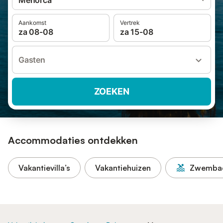
Menorca
Aankomst
Vertrek
za 08-08
za 15-08
Gasten
ZOEKEN
Accommodaties ontdekken
Vakantievilla’s
Vakantiehuizen
Zwemba