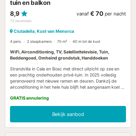
tuin en balkon
8,9
€ 70
vanaf
per nacht
72
recensies
Ciutadella, Kust van Menorca
4 pers.
2 slaapkamers
70 m²
40 m tot de kust
WiFi, Airconditioning, TV, Satelliettelevisie, Tuin,
Beddengoed, Omheind grondstuk, Handdoeken
Strandvilla in Cala en Bosc met direct uitzicht op zee en
een prachtig onderhouden privé-tuin. In 2025 volledig
gerenoveerd met nieuwe ramen en deuren. Dankzij de
airconditioning in het hele huis blijft het aangenaam koel op
warme zomerdagen. Er is een wasmachine aanwezig,
GRATIS annulering
ideaal voor gezinnen die licht willen reizen – jullie hoeven
alleen handbagage mee te nemen. Gasten waarderen de
villa zeer om de netheid, ligging en het comfort. -
Bekijk aanbod
Strand-/badhanddoeken betaling 10,00 € per persoon...