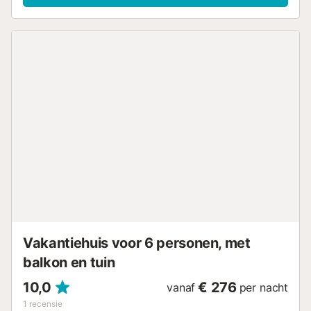
overdekte terrassen, barbecue en buitendouche. Er is
gratis parkeergelegenheid in de straat. Non sono ammessi
animali domestici e non è consentito fumare ed
organizzare feste. Strand-/zwembadhanddoeken zijn
aanwezig. Het meubilair is bijgewerkt, en nieuwe foto's
zullen binnenkort beschikbaar zijn....
Vakantiehuis voor 6 personen, met
balkon en tuin
10,0
€ 276
vanaf
per nacht
1
recensie