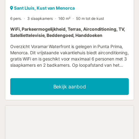
Sant Lluís, Kust van Menorca
6 pers.
3 slaapkamers
160 m²
50 m tot de kust
WiFi, Parkeermogelijkheid, Terras, Airconditioning, TV,
Satelliettelevisie, Beddengoed, Handdoeken
Overzicht Voramar Waterfront is gelegen in Punta Prima,
Menorca. Dit vrijstaande vakantiehuis biedt airconditioning,
gratis WiFi en is geschikt voor maximaal 6 personen met 3
slaapkamers en 2 badkamers. Op loopafstand van het
strand en restaurants. Indeling Woning op één niveau: 3
slaapkamers, 2 badkamers, woonkamer, eetkamer,
keuken, eetterras. Privéparkeergelegenheid. Woonkamer
Bekijk aanbod
De woonkamer beschikt over een satelliet-tv, een eethoek,
comfortabele banken, een dvd-speler en gratis WiFi. Er
zijn openslaande deuren naar het zonneterras met uitzicht
op zee. Keuken De keuken is voorzien van een granieten
werkblad, broodrooster, koffiezetapparaat, wasmachine,
magnetron, koelkast, kookplaat en oven. Slaapkamers
Voramar Waterfront heeft 3 slaapkamers met
airconditioning: Slaapkamer 1 is voorzien van