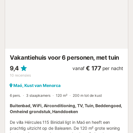
uitzicht, is er nog een slaapkamer die, samen met een
kleine woonkamer en badkamer, een suite vormt met een
eigen ingang via een buitentrap vanaf de straat, die zelfs
een klein platform vormt dat als terras fungeert. Perfect en
absoluut charmant. Zoals we al zeiden, een huis om als
een koning te verblijven. Uiteraard is het hele huis volledig
uitgerust en beschikt het over drie moderne badkamers,
twee met douche en één met bad. Het heeft WIFI en ...
Vakantiehuis voor 6 personen, met tuin
9,4
€ 177
vanaf
per nacht
10
recensies
Maó, Kust van Menorca
6 pers.
3 slaapkamers
120 m²
200 m tot de kust
Buitenbad, WiFi, Airconditioning, TV, Tuin, Beddengoed,
Omheind grondstuk, Handdoeken
De villa Hércules 115 Binidali ligt in Maó en heeft een
prachtig uitzicht op de Balearen. De 120 m² grote woning