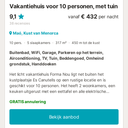
toegang tot het strand via een trap die zeer dicht bij het
Vakantiehuis voor 10 personen, met tuin
huis is, of door de straat te volgen en ongeveer 900 m...
9,1
€ 432
vanaf
per nacht
38
recensies
Maó, Kust van Menorca
10 pers.
5 slaapkamers
317 m²
450 m tot de kust
Buitenbad, WiFi, Garage, Parkeren op het terrein,
Airconditioning, TV, Tuin, Beddengoed, Omheind
grondstuk, Handdoeken
Het licht vakantiehuis Forma Nou ligt net buiten het
kustplaatsje Es Canutells op een rustige locatie en is
geschikt voor 10 personen. Het heeft 2 woonkamers, een
keuken uitgerust met een eettafel en alle elektrische
apparaten die je nodig hebt om te koken, 5 slaapkamers
GRATIS annulering
en 5 badkamers op 2 verdiepingen. Tot de faciliteiten van
het ruime vakantiehuis behoren ook Wi-Fi, airconditioning,
een satelliettelevisie en een parkeerplaats. De woning
Bekijk aanbod
heeft een hydromassagebad en een whirlpool, maar deze
werken helaas niet. Het prachtige uitzicht op zee vanuit