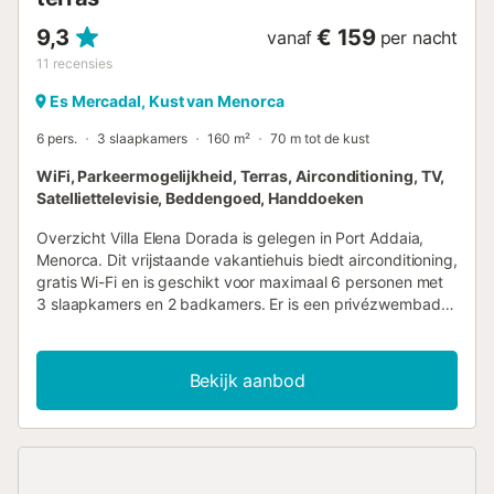
9,3
€ 159
vanaf
per nacht
11
recensies
Es Mercadal, Kust van Menorca
6 pers.
3 slaapkamers
160 m²
70 m tot de kust
WiFi, Parkeermogelijkheid, Terras, Airconditioning, TV,
Satelliettelevisie, Beddengoed, Handdoeken
Overzicht Villa Elena Dorada is gelegen in Port Addaia,
Menorca. Dit vrijstaande vakantiehuis biedt airconditioning,
gratis Wi-Fi en is geschikt voor maximaal 6 personen met
3 slaapkamers en 2 badkamers. Er is een privézwembad
met barbecue. Op loopafstand van de restaurants.
Woonkamer De woonkamer beschikt over een satelliet-tv,
een eethoek, comfortabele sofa's, een dvd-speler en
Bekijk aanbod
gratis Wi-Fi. Er zijn openslaande deuren naar het
zonneterras bij het zwembad. Keuken De keuken is
voorzien van een granieten werkblad, broodrooster,
koffiezetapparaat, wasmachine, vaatwasser, magnetron,
koelkast, kookplaat en oven. Er is ook een barbecue