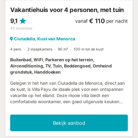
Vakantiehuis voor 4 personen, met tuin
9,1
€ 110
vanaf
per nacht
42
recensies
Ciutadella, Kust van Menorca
4 pers.
2 slaapkamers
90 m²
100 m tot de kust
Buitenbad, WiFi, Parkeren op het terrein,
Airconditioning, TV, Tuin, Beddengoed, Omheind
grondstuk, Handdoeken
Gelegen in het hart van Ciutadella de Menorca, direct aan
de kust, is Villa Payu de ideale plek voor een ontspannen
vakantie op het eiland. Deze mooie villa biedt een
comfortabele woonkamer, een goed uitgeruste keuken
met vaatwasser, 2 slaapkamers, 1 badkamer en 1 extra
toilet, waardoor er plaats is voor maximaal 4 personen.
Verder beschikken jullie over Wi-Fi, een dvd-speler en tv,
Bekijk aanbod
een wasmachine, en op aanvraag een kinderbedje en
kinderstoel. Slaapkamer 1 heeft een kingsize bed.