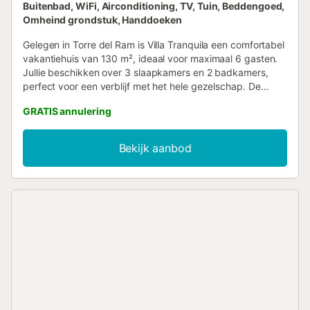
Buitenbad, WiFi, Airconditioning, TV, Tuin, Beddengoed,
Omheind grondstuk, Handdoeken
Gelegen in Torre del Ram is Villa Tranquila een comfortabel
vakantiehuis van 130 m², ideaal voor maximaal 6 gasten.
Jullie beschikken over 3 slaapkamers en 2 badkamers,
perfect voor een verblijf met het hele gezelschap. De
volledig uitgeruste keuken biedt alles om samen maaltijden
GRATIS annulering
te bereiden. Tot de voorzieningen behoren snel Wi-Fi
geschikt voor videogesprekken, airconditioning, televisie,
wasmachine en een aparte werkplek voor extra gemak.
Bekijk aanbod
Buiten kunnen jullie ontspannen in de privétuin, op het
overdekte terras of het open terras – ideaal om te relaxen
of buiten te eten bij de eigen barbecue. Het
privézwembad en de buitendouche zorgen voor
verfrissing op warme dagen. Voor gezinnen met jonge
kinderen zijn er een babybedje en kinderstoel aanwezig.
Strandhanddoeken zijn beschikbaar en de woning ligt
dicht bij het openbaar vervoer en het strand. Feesten of
evenementen zijn niet toegestaan in de accommodatie....