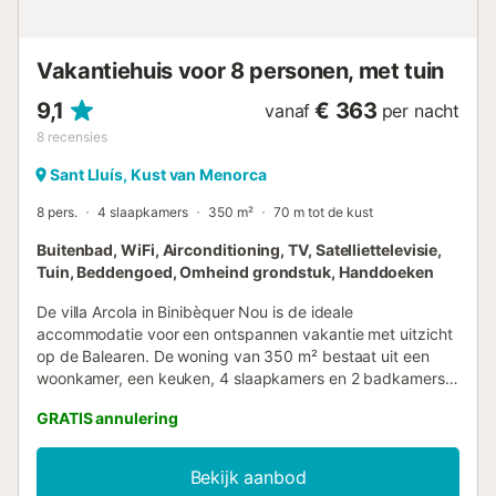
Menorca (15 minuten met de auto; 6,9 km) en, vooral als
ze met kinderen reizen, kunnen ze het waterpark
Aquapark bezoeken (20 minuten rijden; 10,8 km). De
Vakantiehuis voor 8 personen, met tuin
luchthaven v...
9,1
€ 363
vanaf
per nacht
8
recensies
Sant Lluís, Kust van Menorca
8 pers.
4 slaapkamers
350 m²
70 m tot de kust
Buitenbad, WiFi, Airconditioning, TV, Satelliettelevisie,
Tuin, Beddengoed, Omheind grondstuk, Handdoeken
De villa Arcola in Binibèquer Nou is de ideale
accommodatie voor een ontspannen vakantie met uitzicht
op de Balearen. De woning van 350 m² bestaat uit een
woonkamer, een keuken, 4 slaapkamers en 2 badkamers
en een extra toilet en is daarom geschikt voor 8 personen.
GRATIS annulering
Extra voorzieningen zijn Wi-Fi, een tv, airconditioning en
een wasmachine. Een babybedje en een kinderstoel zijn
ook beschikbaar. Deze vakantiewoning biedt een
Bekijk aanbod
exclusieve buitenruimte met een zwembad, tuin, open en