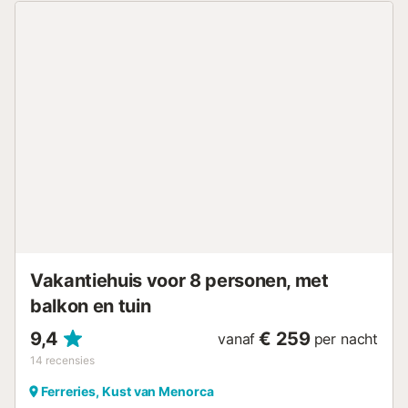
er te ontbijten, lunchen of dineren. Er is ook een
ontspanningsruimte zodat je kunt genieten van zon en
zeelucht wanneer je maar wilt en kunt genieten van
buitenleven aan zee zonder het huis te verlaten.
Onvergelijkbaar. Twee slaapkamers hebben direct
zeezicht, een met een tweepersoonsbed, de andere met
twee eenpersoonsbedden. Er is een derde slaapkamer met
een eenpersoonsbed. Er zijn twee moderne badkamers
met douche, een volledig uitgeruste keuken en een mooie,
zeer lichte woonkamer, met ramen en deuren die het
verbinden met de buitenkant. Menorca bij uitstek. Als je
wilt dat dit het motto van je vakantie wordt, is Biniancolla
jouw ideale plek. Dit kleine baaitje verenigt alle elementen
die voor de Menorcanen zelf de essentie van een dag aan
de kust vormen. Vooral heel veel rust,...
Vakantiehuis voor 8 personen, met
balkon en tuin
9,4
€ 259
vanaf
per nacht
14
recensies
Ferreries, Kust van Menorca