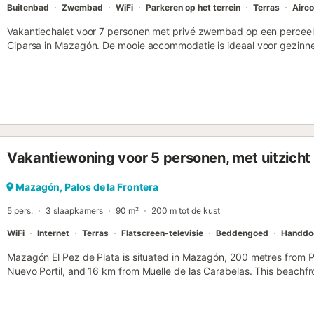
Buitenbad
Zwembad
WiFi
Parkeren op het terrein
Terras
Airco
Vakantiechalet voor 7 personen met privé zwembad op een perceel
Ciparsa in Mazagón. De mooie accommodatie is ideaal voor gezinne
badkamers en een toilet met douche voor bij het zwembad. Een plus
interieur, wat zorgt voor een aangenaam verblijf, vooral in de zomer. 
aan de sfeer van het chalet. De slaapkamers hebben ramen met prac
aparte ligging ten opzichte van de lounges kunnen je kinderen rustig 
gezellige woonkamer met open haard. Vanuit de volledig uitgeruste 
dennenbomen en de woonkamer heeft een heerlijke open haard voor
Vanaf het overdekte terras heb je toegang tot het prachtige priv
Vakantiewoning voor 5 personen, met uitzicht 
gras. Hier kun je genieten van de zon op de ligstoelen of op de sc
spelen. Mazagón is een klein, toeristisch vissersdorpje. Op slechts 
boottochten maken en de uitstekende Spaanse keuken proeven. He
Mazagón, Palos de la Frontera
wordt geleverd door de eigenaren....
5 pers.
3 slaapkamers
90 m²
200 m tot de kust
WiFi
Internet
Terras
Flatscreen-televisie
Beddengoed
Handdo
Mazagón El Pez de Plata is situated in Mazagón, 200 metres from 
Nuevo Portil, and 16 km from Muelle de las Carabelas. This beachfr
balcony and free WiFi....