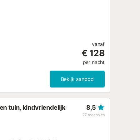
vanaf
€ 128
per nacht
Bekijk aanbod
n tuin, kindvriendelijk
8,5
77
recensies