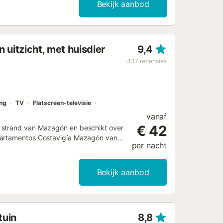
Bekijk aanbod
 uitzicht, met huisdier
9,4
437
recensies
ing
TV
Flatscreen-televisie
vanaf
€ 42
t strand van Mazagón en beschikt over
Apartamentos Costavigía Mazagón van
per nacht
en kunt u het veld Speciale Verzoeken
modatie met behulp van de
 A/HU/00133...
Bekijk aanbod
tuin
8,8