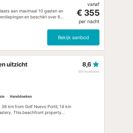
vanaf
€ 355
plaats aan maximaal 10 gasten en
verdiepingen en beschikt over 6
per nacht
 is voorzien van een keuken met
 evenals een woonruimte met open
beschikbaar en de woning is uitgerust
Bekijk aanbod
, een terras met tuinmeubilair en een
in en lokale bezienswaardigheden.
 aan de straat. De gehele
00 m van Playa de las Dunas en 700 m
n uitzicht
8,6
 om de omgeving te verkennen. Dit
g, wat zorgt voor onafhankelijkheid
69
recensies
orzieningen is het zeer geschikt voor
sie
Handdoeken
8 km from Golf Nuevo Portil, 14 km
astery. This beachfront property