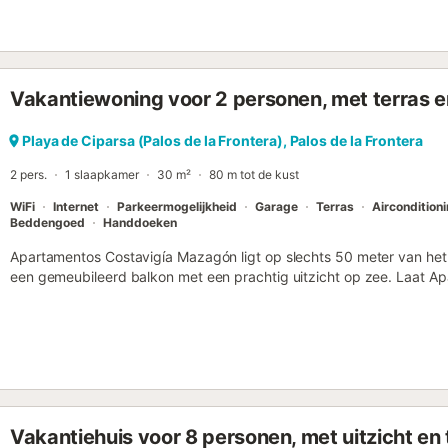
Vakantiewoning voor 2 personen, met terras en
Playa de Ciparsa (Palos de la Frontera), Palos de la Frontera
2 pers.
1 slaapkamer
30 m²
80 m tot de kust
WiFi
Internet
Parkeermogelijkheid
Garage
Terras
Aircondition
Beddengoed
Handdoeken
Apartamentos Costavigía Mazagón ligt op slechts 50 meter van he
een gemeubileerd balkon met een prachtig uitzicht op zee. Laat 
te voren weten wat uw verwachte aankomsttijd is. Tijdens het boek
gebruiken, of u kunt rechtstreeks contact opnemen met de accom
contactgegevens in de reserveringsbevestiging. Licentienummer: ,
Vakantiehuis voor 8 personen, met uitzicht en 