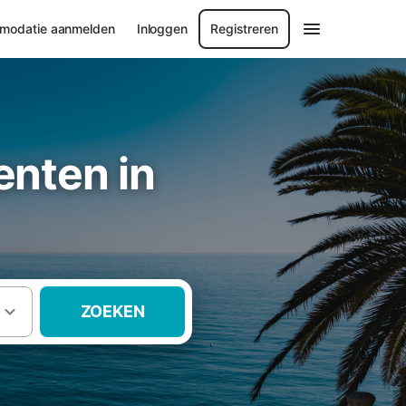
modatie aanmelden
Inloggen
Registreren
nten in
ZOEKEN