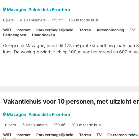
Mazagón, Palos de la Frontera
8 pers.
4 slaapkamers
175 m²
150 m tot de kust
WiFi
Internet
Parkeermogelijkheid
Terras
Airconditioning
TV
Beddengoed
Handdoeken
Gelegen in Mazagón, biedt dit 175 m² grote strandhuis plaats aan 
kust. De woning bevindt zich op 100 m van het strand en 600 m van 
stadscentrum op 1 km afstand ligt. De indeling omvat 4 slaapkame
stapelbedden, evenals een eigen badkamer met douche en bad. Het 
airconditioning, verwarming, een open haard en een ventilator. De k
magnetron, kookplaat, broodrooster en koffiezetapparaat, naast e
De woonruimte beschikt over een bank en een eethoek, aangevuld me
voor een praktisch verblijf. Buiten vindt u een tuin, een terras en ee
tuinmeubilair. De accommodatie biedt uitzicht op zee en beschikt 
Vakantiehuis voor 10 personen, met uitzicht en
terrein, met extra parkeergelegenheid aan de straat. De gehele woni
eenheid bevindt zich op de begane grond, waarbij de bovenverdiepi
Het strand ligt op slechts 100 m afstand....
Mazagón, Palos de la Frontera
10 pers.
6 slaapkamers
250 m²
200 m tot de kust
WiFi
Internet
Parkeermogelijkheid
Terras
TV
Flatscreen-televi