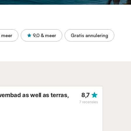
 meer
9,0
& meer
Gratis annulering
wembad as well as terras,
8,7
7
recensies