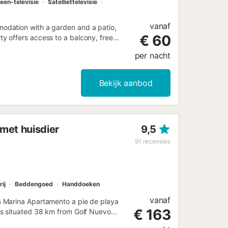
een-televisie
Satelliettelevisie
vanaf
odation with a garden and a patio,
€ 60
 offers access to a balcony, free
per nacht
Bekijk aanbod
met huisdier
9,5
91
recensies
rij
Beddengoed
Handdoeken
vanaf
a Marina Apartamento a pie de playa
€ 163
is situated 38 km from Golf Nuevo