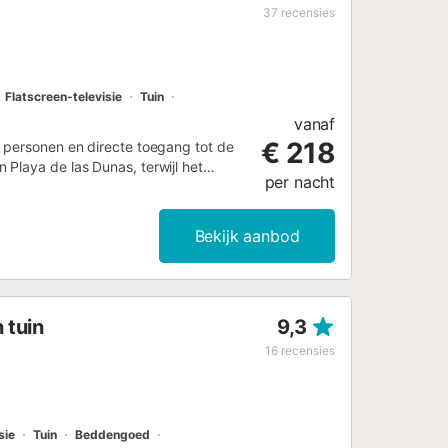
37
recensies
Flatscreen-televisie
Tuin
vanaf
€ 218
8 personen en directe toegang tot de
Playa de las Dunas, terwijl het
per nacht
rs met een kingsize bed en
interieur is voorzien van
euken is uitgerust met een koelkast,
Bekijk aanbod
en wasmachine en een flatscreen-tv.
t geluidsisolatie en tegelvloeren
n patio met barbecuefaciliteiten en
over privéparkeergelegenheid op het
 tuin
9,3
ng is rookvrij. Deze vrijstaande
ngen bereikbaar zijn via een trap.
16
recensies
sie
Tuin
Beddengoed