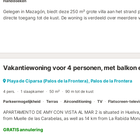
Handdoeken
Gelegen in Mazagón, biedt deze 250 m² grote villa aan het strand 
directe toegang tot de kust. De woning is verdeeld over meerdere 
slaapkamers met eenpersoonsbedden en 2 badkamers. Het interieur
vaatwasser, oven, magnetron, broodrooster en koffiezetapparaat,
haard, flatscreen-tv en bureau. Voor gezinnen zijn er kinderbedjes 
met een wasmachine en Wi-Fi in alle ruimtes. Buiten vindt u een tuin
eethoek, evenals parasols. De villa biedt uitzicht op de zee, de tu
Parkeren is mogelijk op eigen terrein, op een privéparkeerplaats en
accommodatie is rookvrij. De villa ligt op 100 m van het strand, 3
Vakantiewoning voor 4 personen, met balkon e
van het stadscentrum, waardoor het een praktische uitvalsbasis is
vrijstaande huis is bereikbaar via een trap en heeft een eigen ingan
tijdens uw verblijf. Dankzij de nabijheid van de kustlijn en lokale vo
Playa de Ciparsa (Palos de la Frontera), Palos de la Frontera
groepen die willen genieten van de kustomgeving van Mazagón....
4 pers.
1 slaapkamer
50 m²
90 m tot de kust
Parkeermogelijkheid
Terras
Airconditioning
TV
Flatscreen-televi
APARTAMENTO DE AMY CON VISTA AL MAR 2 is situated in Huelva, 3
from Muelle de las Carabelas, as well as 14 km from La Rabida Mon
offers access to a balcony....
GRATIS annulering