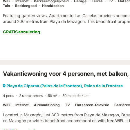
WiFi
Internet
Parkeermogelijkheid
Garage
Terras
TV
Flatscr
Tuin
Beddengoed
Handdoeken
Featuring garden views, Apartamento Las Gacelas provides accomm
around 200 metres from Playa de Mazagon. This beachfront property
private parking and free WiFi....
GRATIS annulering
Vakantiewoning voor 4 personen, met balkon, 
Playa de Ciparsa (Palos de la Frontera), Palos de la Frontera
4 pers.
2 slaapkamers
58 m²
80 m tot de kust
WiFi
Internet
Airconditioning
TV
Flatscreen-televisie
Barrièrev
Located in Mazagón, just 800 metres from Playa de Mazagon, Bris
en Mazagón provides beachfront accommodation with free WiFi. It 
Portil and features a lift....