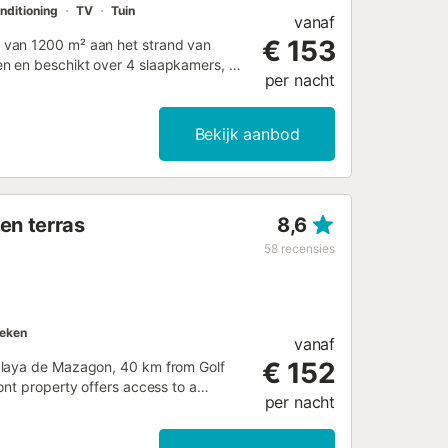
nditioning
TV
Tuin
vanaf
€ 153
 van 1200 m² aan het strand van
n en beschikt over 4 slaapkamers, 2
per nacht
punt van het huis is het koele
De inrichting is rustiek en doet recht
htig uitzicht op de tuin en door hun
Bekijk aanbod
slapen terwijl jij geniet van de
keuken heb je toegang tot de tuin vol
 romantische avonden bij het vuur.
ézwembad, dat is omgeven door vers
en terras
8,6
hommel en kijken hoe de kinderen
150 meter van het chalet kun je vissen,
58
recensies
t brandhout voor de open haard
eken
vanaf
€ 152
Playa de Mazagon, 40 km from Golf
ont property offers access to a
per nacht