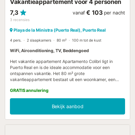
Vakantieappartement voor 4 personen
7,3
€ 103
vanaf
per nacht
3
recensies
Playa de la Ministra (Puerto Real), Puerto Real
4 pers.
2 slaapkamers
80 m²
100 m tot de kust
WiFi, Airconditioning, TV, Beddengoed
Het vakantie appartement Apartamento Colibri ligt in
Puerto Real en is de ideale accommodatie voor een
ontspannen vakantie. Het 80 m² grote
vakantieappartement bestaat uit een woonkamer, een
goed uitgeruste keuken, 2 slaapkamers en 1 badkamer en
GRATIS annulering
is daarom geschikt voor 4 personen. Extra voorzieningen
zijn Wi-Fi (geschikt voor videogesprekken), centrale
airconditioning in alle kamers, een wasmachine en een tv.
Bekijk aanbod
Het vakantieappartement heeft ook een eigen open patio
waar je 's avonds kunt chillen. Afstand te voet/met de auto
tot het dichtstbijzijnde restaurant: 63m. Afstand te
voet/met de auto tot het dichtstbijzijnde café: 318m.
Afstand te voet/met de auto tot de dichtstbijzijnde bar: