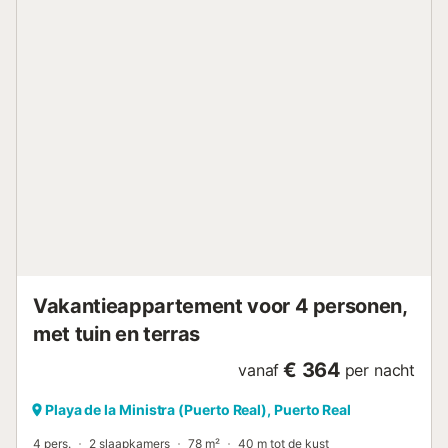
114m. Afstand te voet/met de auto tot de dichtstbijzijnde
supermarkt: 180m. Loop-/rijafstand naar het strand: 1km
Playa de Los Tres Canos. Parkeerplaatsen zijn
beschikbaar op straat. Huisdieren, roken, evenementen en
feesten zijn niet toegestaan. Het pand heeft een traploze
toegang en er is een lift beschikbaar in het gebouw. Houd
er rekening mee dat gasten die niet zijn opgenomen in de
reservering het pand niet mogen betreden. Handdoeken
en lakens worden niet verstrekt. Houd er rekening mee dat
er op het moment van je bezoek watervoorschriften van
de overheid van kracht kunnen zijn, die van invloed
kunnen zijn op het gebruik van het zwembad, het
besproeien van de tuin of het beperken van het gebrui...
Vakantieappartement voor 4 personen,
met tuin en terras
€ 364
vanaf
per nacht
Playa de la Ministra (Puerto Real), Puerto Real
4 pers.
2 slaapkamers
78 m²
40 m tot de kust