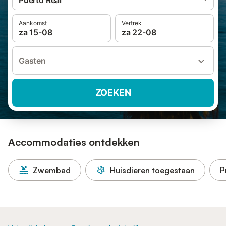
Puerto Real
Aankomst
Vertrek
za 15-08
za 22-08
Gasten
ZOEKEN
Accommodaties ontdekken
Zwembad
Huisdieren toegestaan
P