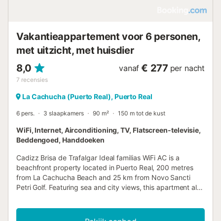
Vakantieappartement voor 6 personen,
met uitzicht, met huisdier
8,0
€ 277
vanaf
per nacht
7
recensies
La Cachucha (Puerto Real), Puerto Real
6 pers.
3 slaapkamers
90 m²
150 m tot de kust
WiFi, Internet, Airconditioning, TV, Flatscreen-televisie,
Beddengoed, Handdoeken
Cadizz Brisa de Trafalgar Ideal familias WiFi AC is a
beachfront property located in Puerto Real, 200 metres
from La Cachucha Beach and 25 km from Novo Sancti
Petri Golf. Featuring sea and city views, this apartment also
offers free WiFi....