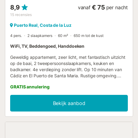
8,9
€ 75
vanaf
per nacht
15
recensies
Puerto Real, Costa de la Luz
4 pers.
2 slaapkamers
60 m²
650 m tot de kust
WiFi, TV, Beddengoed, Handdoeken
Geweldig appartement, zeer licht, met fantastisch uitzicht
op de baai, 2 tweepersoonsslaapkamers, keuken en
badkamer. 4e verdieping zonder lift. Op 10 minuten van
Cádiz en El Puerto de Santa Maria. Rustige omgeving.
Gemakkelijk parkeren. Ideaal om te ontspannen. Het
GRATIS annulering
vakantieappartement Apartamento Con Vistas A La Bahía
ligt in Puerto Real en heeft een prachtig uitzicht op de
Atlantische Oceaan. De woning van 60 m² bestaat uit een
Bekijk aanbod
woonkamer, een keuken, 2 slaapkamers en 1 badkamer en
is daarom geschikt voor 4 personen. Extra voorzieningen
zijn Wi-Fi met een speciale werkruimte voor kantoor aan
huis, een tv en een wasmachine. Deze accommodatie
biedt niet: airconditioning. Deze vakantiewoning beschikt
over een eigen balkon om 's avonds te ontspannen.