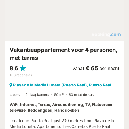
moments of tranquillity and relaxation, while the communal
roof terrace promises to be the ideal place to socialise and
share under the Cadiz sky. The proximity to the beach,
just 50 metres away, and the sea, 30 metres away, allows
you to experience the beauty of the Andalusian coastline
in just a few steps.Situated in the heart of a vibrant
environment, this flat puts you within walking...
Vakantieappartement voor 4 personen,
met terras
8,6
€ 65
vanaf
per nacht
108
recensies
Playa de la Media Luneta (Puerto Real), Puerto Real
4 pers.
2 slaapkamers
50 m²
80 m tot de kust
WiFi, Internet, Terras, Airconditioning, TV, Flatscreen-
televisie, Beddengoed, Handdoeken
Located in Puerto Real, just 200 metres from Playa de la
Media Luneta, Apartamento Tres Carretas Puerto Real