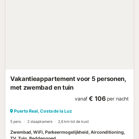
Huisdieren, roken en feestelijke evenementen zijn niet
toegestaan. Houd er rekening mee dat het pand geen lift
heeft. Houd er rekening mee dat er op het moment van je
bezoek watervoorschriften van de overheid van kracht
kunnen zijn, die van invloed kunnen zijn op het gebruik
van het zwembad, het besproeien van de tuin of het
beperken van het gebruik van kraanwater....
Vakantieappartement voor 5 personen,
met zwembad en tuin
€ 106
vanaf
per nacht
Puerto Real, Costa de la Luz
5 pers.
2 slaapkamers
2,6 km tot de kust
Zwembad, WiFi, Parkeermogelijkheid, Airconditioning,
TV, Tuin, Beddengoed