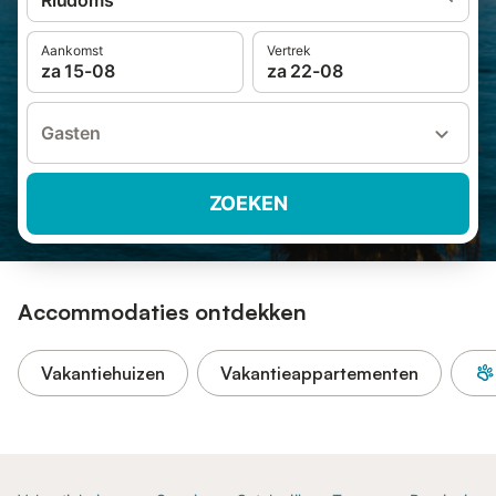
Riudoms
Aankomst
Vertrek
za 15-08
za 22-08
Gasten
ZOEKEN
Accommodaties ontdekken
Vakantiehuizen
Vakantieappartementen