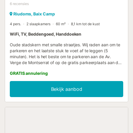
6
recensies
Riudoms, Baix Camp
4 pers.
2 slaapkamers
60 m²
8,1 km tot de kust
WiFi, TV, Beddengoed, Handdoeken
Oude stadskern met smalle straatjes. Wij raden aan om te
parkeren en het laatste stuk te voet af te leggen (5
minuten). Het is het beste om te parkeren aan de Av.
Verge de Montserrat of op de gratis parkeerplaats aan de
Avenida de Francesc Macià. De accommodatie bevindt
GRATIS annulering
zich in het hart van Riudoms, omgeven door winkelstraten
en het gastronomisch centrum van de stad. Jullie zijn op
10 minuten lopen van het treinstation. Het appartement is
Bekijk aanbod
ideaal als uitvalsbasis voor het verkennen van de
omgeving of voor een paar dagen winkelen in Reus. De
woning is een volledig appartement boven een
banketbakkerij. Jullie beschikken over een open keuken,
een eetkamer en een badkamer met douche. Wij wonen
vlakbij het appartement, dus bij aankomst kan het soms
nodig zijn om tot 10 minuten te wachten....