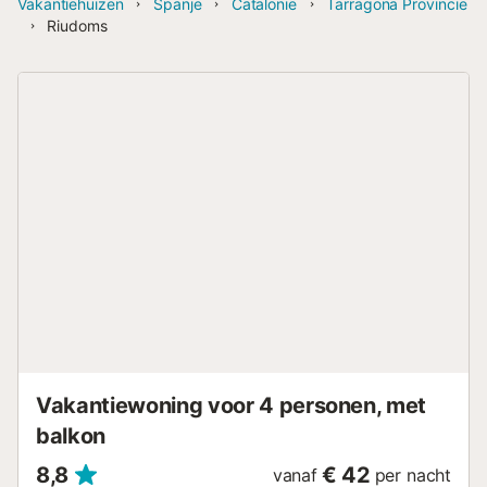
Vakantiehuizen
Spanje
Catalonië
Tarragona Provincie
Riudoms
Vakantiewoning voor 4 personen, met
balkon
8,8
€ 42
vanaf
per nacht