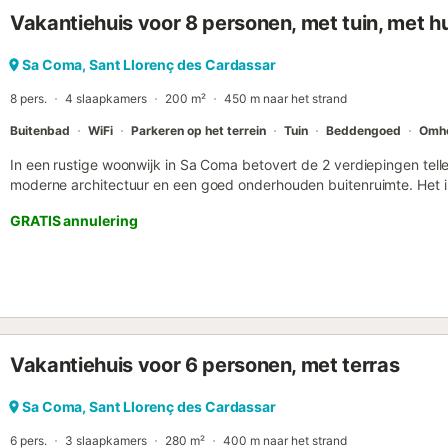
entertainment kunt vinden. Rosas 28 heet u welkom voor een gezellig
Vakantiehuis voor 8 personen, met tuin, met hu
Mallorca. ETV/4849 ESFCTU00000702300033298100000000000
Sa Coma, Sant Llorenç des Cardassar
8 pers.
4 slaapkamers
200 m²
450 m naar het strand
Buitenbad
WiFi
Parkeren op het terrein
Tuin
Beddengoed
Omhe
In een rustige woonwijk in Sa Coma betovert de 2 verdiepingen telle
moderne architectuur en een goed onderhouden buitenruimte. Het i
ontspannen vakantie met absolute privacy wil doorbrengen. Het vak
GRATIS annulering
woon-/eetkamer, een zeer goed uitgeruste keuken, 4 slaapkamers 
personen. Voorzieningen omvatten ook Wi-Fi, ventilatoren, kabel-tv
Het hoogtepunt van de accommodatie is het zwembad, dat bereikbaa
gemeubileerd terras en een trap. Een groot aantal zitjes, de pal
de ideale vakantiesfeer. Vanaf het balkon op de 1e verdieping kunt
berglandschap en een adembenemend uitzicht op zee. Een superma
de villa en een kleine selectie restaurants ligt op 400 meter afstan
Vakantiehuis voor 6 personen, met terras
met zijn heldere turquoise water, is te bereiken in 1,4 km of na een
mogelijk op het terrein. Huisdieren zijn toegestaan indien vooraf
handdoeken zijn bij de prijs inbegrepen. Houd er rekening mee dat
Sa Coma, Sant Llorenç des Cardassar
kinderen kunnen worden verstrekt....
6 pers.
3 slaapkamers
280 m²
400 m naar het strand