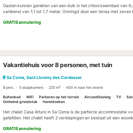
Gasten kunnen genieten van een duik in het chloorzwembad van 6,
variërend van 1,1 tot 1,7 meter. Omringd door een terras met zeven li
zonnebaden of een boek te lezen. Een buitendouche en een parasol z
GRATIS annulering
koken, kunt u gebruikmaken van de barbecue. De gemeubileerde ver
familiediners in de buitenlucht. Het perceel is omheind en aangezien d
zijn er buren. Het terras biedt toegang tot de gezellige woonkamer m
Spaanse zenders). De keuken is goed uitgerust met een keramische
keukengerei en een vaatwasser. De wasruimte is zeer compleet en 
strijkijzer en strijkplank. Het huis telt vier slaapkamers: twee met
een eenpersoonsbed. Alle slaapkamers hebben een kledingkast, ventil
Vakantiehuis voor 8 personen, met tuin
u met een kind reist, bereiden we kosteloos een kinderbedje en een 
badkamers, één met ligbad en bidet en de tweede met douche. Beid
verwarming. Deze prachtige villa beschikt over airconditioning in a
Sa Coma, Sant Llorenç des Cardassar
Een wandeling van 15 minuten brengt u naar het zandstrand van 
8 pers.
5 slaapkamers
220 m²
400 m naar het strand
Buitenbad
WiFi
Parkeren op het terrein
Airconditioning
TV
Sate
Omheind grondstuk
Handdoeken
Het chalet Casa Arturo in Sa Coma is de perfecte accommodatie voo
geliefden. Het chalet heeft 2 verdiepingen en bestaat uit een woon
keuken, 4 slaapkamers en 3 badkamers en is dus geschikt voor 8 pe
GRATIS annulering
Fi (geschikt voor videogesprekken), airconditioning, een spelcompu