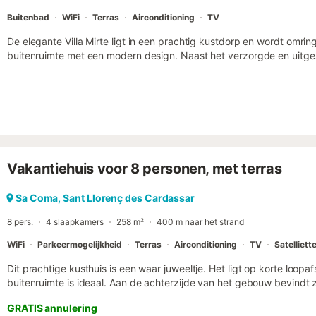
Buitenbad
WiFi
Terras
Airconditioning
TV
De elegante Villa Mirte ligt in een prachtig kustdorp en wordt omrin
buitenruimte met een modern design. Naast het verzorgde en uitges
zwembad dat het middelpunt van het pand vormt. Het wordt omrin
het geheel een heerlijk mediterrane vakantiecharme. Op het aangre
en parasols kun je optimaal genieten van deze idyllische omgevin
zorgt voor de nodige privacy. De terrassen verspreid over de villa b
juiste moment van de dag te genieten van de mediterrane temperat
schaduwrijke plekjes. De ruime zitgedeeltes zijn ideale plekken om
op de mobiele gasbarbecue of de gemetselde houtskoolbarbecue. D
Vakantiehuis voor 8 personen, met terras
omlijsten benadrukken de toch al weelderige indruk van de villa en 
tuinlandschap. Dit creëert een speciaal vakantiegevoel dat je nog lan
binnen via een stevige, grote houten deur. De betegelde vloeren, 
Sa Coma, Sant Llorenç des Cardassar
deuren en de moderne en kleurrijke inrichting creëren een onnavolgb
8 pers.
4 slaapkamers
258 m²
400 m naar het strand
welzijn, dat niet alleen te vinden is in de woonkamer met zijn comf
betegelde open ha...
WiFi
Parkeermogelijkheid
Terras
Airconditioning
TV
Satelliett
Dit prachtige kusthuis is een waar juweeltje. Het ligt op korte loop
buitenruimte is ideaal. Aan de achterzijde van het gebouw bevindt
zout water, van 10 x 5 meter en 1 tot 2,2 meter diep, met 8 ligstoe
GRATIS annulering
veranda, klaar voor uw beste barbecues. Aan de voorzijde van het 