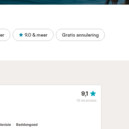
er
9,0
& meer
Gratis annulering
9,1
16
recensies
elevisie
Beddengoed