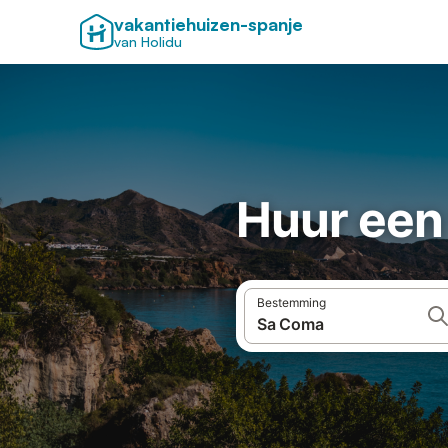
vakantiehuizen-spanje
van Holidu
Huur een
Bestemming