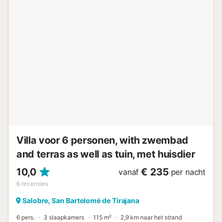
belangrijkste toeristische attracties, maar zonder het
lawaai van de straten en winkelgebieden. Het is perfect
voor een vakantie met sportactiviteiten zoals golf, fietsen
of wandelen, of gewoon om te ontspannen met
yogasessies, massages en wandelingen in de natuur. De
begane grond bestaat uit een open woonruimte met een
volledig uitgeruste keuken, een eetgedeelte en een
lounge, verbonden via grote schuifdeuren van glas met
een overdekt terras, en een aparte slaapruimte met een
tweepersoonsbed en een en-suite badkamer met ligbad.
De eerste verdieping bestaat uit nog een tweepersoons
slaapkamer met twee eenpersoonsbedden, een derde
kleine slaapkamer met een eenpersoonsbed, en een
complete badkamer met douche. De villa beschikt ove...
Villa voor 6 personen, with zwembad
and terras as well as tuin, met huisdier
10,0
€ 235
vanaf
per nacht
6
recensies
Salobre, San Bartolomé de Tirajana
6 pers.
3 slaapkamers
115 m²
2,9 km naar het strand