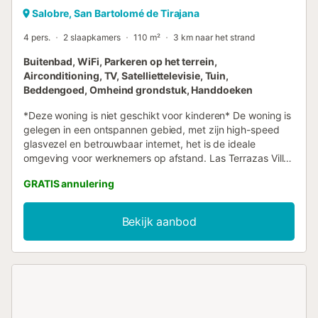
Salobre, San Bartolomé de Tirajana
4 pers.
2 slaapkamers
110 m²
3 km naar het strand
Buitenbad, WiFi, Parkeren op het terrein,
Airconditioning, TV, Satelliettelevisie, Tuin,
Beddengoed, Omheind grondstuk, Handdoeken
*Deze woning is niet geschikt voor kinderen* De woning is
gelegen in een ontspannen gebied, met zijn high-speed
glasvezel en betrouwbaar internet, het is de ideale
omgeving voor werknemers op afstand. Las Terrazas Villa
3 ligt in een exclusief complex met een golfbaan in El
GRATIS annulering
Salobre en biedt uitzicht op de zee en de bergen. Het
moderne huis met 2 verdiepingen en lichte kamers bestaat
uit een woon/eetkamer, een goed uitgeruste keuken met
Bekijk aanbod
een vaatwasser, 2 slaapkamers en 2 badkamers en is dus
geschikt voor 4 personen. Extra voorzieningen zijn Wi-Fi,
airconditioning, een wasmachine, satelliet-tv en een
televisie. De woning biedt ook een eigen buitenruimte waar
u kunt genieten van de zon of 's ochtends de zon kunt
zien opkomen. Dit omvat een tuin, terrassen (open en
overdekt), een zwembad en een buitendouche. In