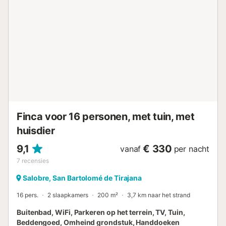
ongeveer 15 minuten rijden bereikt u restaurants, cafés en
bars en de dichtstbijzijnde supermarkt ligt op slechts 4
minuten rijden (1,8 km). Verder ligt het strand Playa
Mujeres op 10 minuten rijden (7,7 km) en ligt de luchthaven
van Gran Canaria op 29 minuten rijden (39,3). Er zijn
parkeerplaatsen beschikbaar op het terrein. Beddengoed
en handdoeken zijn bij de prijs inbegrepen. Het complex
biedt 24 uur per dag beveiliging....
Finca voor 16 personen, met tuin, met
huisdier
9,1
€ 330
vanaf
per nacht
7
recensies
Salobre, San Bartolomé de Tirajana
16 pers.
2 slaapkamers
200 m²
3,7 km naar het strand
Buitenbad, WiFi, Parkeren op het terrein, TV, Tuin,
Beddengoed, Omheind grondstuk, Handdoeken