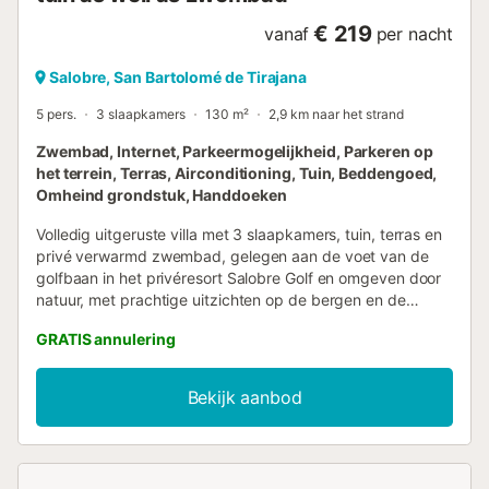
€ 219
vanaf
per nacht
Salobre, San Bartolomé de Tirajana
5 pers.
3 slaapkamers
130 m²
2,9 km naar het strand
Zwembad, Internet, Parkeermogelijkheid, Parkeren op
het terrein, Terras, Airconditioning, Tuin, Beddengoed,
Omheind grondstuk, Handdoeken
Volledig uitgeruste villa met 3 slaapkamers, tuin, terras en
privé verwarmd zwembad, gelegen aan de voet van de
golfbaan in het privéresort Salobre Golf en omgeven door
natuur, met prachtige uitzichten op de bergen en de
golfbaan, en met alle voorzieningen voor een perfecte
GRATIS annulering
vakantie in het zuiden van Gran Canaria. Gelegen in een
van de beste golfresorts op het eiland, met magnifieke
golfbanen, en op slechts 10 minuten van het beroemde
Bekijk aanbod
strand van Maspalomas, biedt deze villa op het zuidoosten
een adembenemend uitzicht. Omgeven door natuur, rust
en stilte, kunt u hier genieten van een ontspannen verblijf
in het beste deel van het eiland, zeer dicht bij de