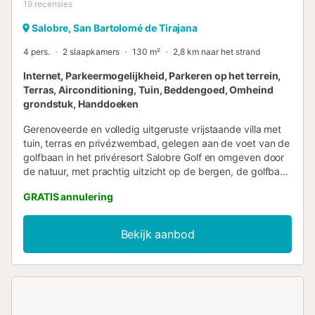
19
recensies
Salobre, San Bartolomé de Tirajana
4 pers.
2 slaapkamers
130 m²
2,8 km naar het strand
Internet, Parkeermogelijkheid, Parkeren op het terrein,
Terras, Airconditioning, Tuin, Beddengoed, Omheind
grondstuk, Handdoeken
Gerenoveerde en volledig uitgeruste vrijstaande villa met
tuin, terras en privézwembad, gelegen aan de voet van de
golfbaan in het privéresort Salobre Golf en omgeven door
de natuur, met prachtig uitzicht op de bergen, de golfbaan
en de zee, en met alle voorzieningen voor een perfecte
GRATIS annulering
vakantie in het zuiden van Gran Canaria. Gelegen in een
van de beste golfresorts op het eiland, met prachtige
golfbanen, en op slechts 10 minuten van het beroemde
Bekijk aanbod
strand van Maspalomas, op het oosten gelegen met een
prachtig uitzicht. Omgeven door natuur, stilte en rust,
maakt het een ontspannen verblijf mogelijk in het beste
deel van het eiland, zeer dicht bij de belangrijkste
toeristische attracties, maar zonder het lawaai van de
straten en commerciële gebieden. Het is perfect om een