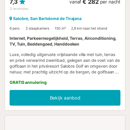
7,3
€ 282
vanaf
per nacht
3
recensies
Salobre, San Bartolomé de Tirajana
6 pers.
3 slaapkamers
150 m²
2,8 km naar het strand
Internet, Parkeermogelijkheid, Terras, Airconditioning,
TV, Tuin, Beddengoed, Handdoeken
Luxe, volledig uitgeruste vrijstaande villa met tuin, terras
en privé verwarmd zwembad, gelegen aan de voet van de
golfbaan in het privéresort Salobre Golf en omgeven door
natuur, met prachtig uitzicht op de bergen, de golfbaan en
de zee, en met alle voorzieningen voor een perfecte
GRATIS annulering
vakantie in het zuiden van Gran Canaria. Luxe, volledig
gemeubileerde vrijstaande villa met tuin, terras en privé
zwembad, gelegen aan de voet van de golfbaan in het
Bekijk aanbod
privéresort Salobre Golf en omgeven door natuur, met
prachtig uitzicht op de bergen, de golfbaan en de zee, en
met alle voorzieningen voor een perfecte vakantie in het
zuiden van Gran Canaria. Gelegen op een van de beste
golfresorts op het eiland, met prachtige golfbanen, en
slechts 10 minuten van het beroemde strand van