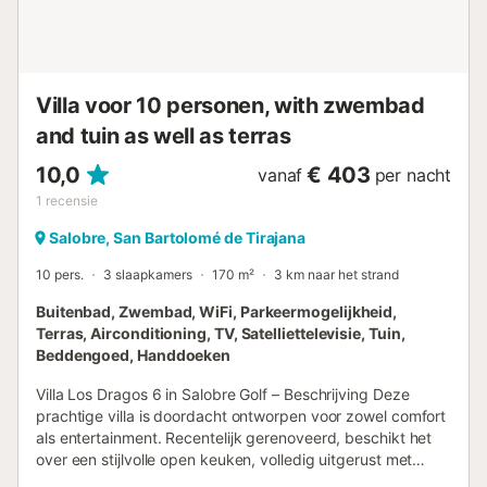
werkplek en gratis parkeergelegenheid voor maximaal 5
auto’s op het terrein. Beddengoed en handdoeken zijn
inbegrepen. De binnenruimtes zijn drempelvrij. Huisdieren
zijn toegestaan (maximaal 2). Roken en feesten zijn niet
toegestaan. Finca Vidalenta El S...
Villa voor 10 personen, with zwembad
and tuin as well as terras
10,0
€ 403
vanaf
per nacht
1
recensie
Salobre, San Bartolomé de Tirajana
10 pers.
3 slaapkamers
170 m²
3 km naar het strand
Buitenbad, Zwembad, WiFi, Parkeermogelijkheid,
Terras, Airconditioning, TV, Satelliettelevisie, Tuin,
Beddengoed, Handdoeken
Villa Los Dragos 6 in Salobre Golf – Beschrijving Deze
prachtige villa is doordacht ontworpen voor zowel comfort
als entertainment. Recentelijk gerenoveerd, beschikt het
over een stijlvolle open keuken, volledig uitgerust met
oven, vaatwasser en wasmachine, samen met een