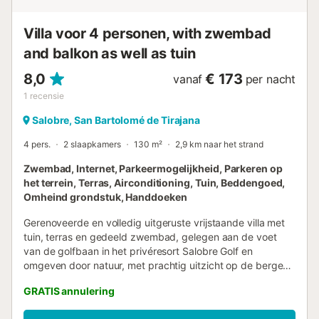
Romeinse treden voor...
Villa voor 4 personen, with zwembad
and balkon as well as tuin
8,0
€ 173
vanaf
per nacht
1
recensie
Salobre, San Bartolomé de Tirajana
4 pers.
2 slaapkamers
130 m²
2,9 km naar het strand
Zwembad, Internet, Parkeermogelijkheid, Parkeren op
het terrein, Terras, Airconditioning, Tuin, Beddengoed,
Omheind grondstuk, Handdoeken
Gerenoveerde en volledig uitgeruste vrijstaande villa met
tuin, terras en gedeeld zwembad, gelegen aan de voet
van de golfbaan in het privéresort Salobre Golf en
omgeven door natuur, met prachtig uitzicht op de bergen,
de golfbaan en de zee, en met alle diensten beschikbaar
GRATIS annulering
voor een perfecte vakantie in het zuiden van Gran Canaria.
Gelegen in een van de beste golfresorts op het eiland, met