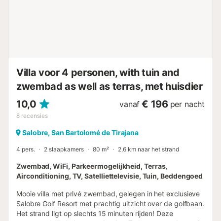
schuifdeuren met een overdekt terras, en een aparte
slaapkamer met een kingsize bed en een eigen badkamer
met douche. De eerste verdieping bestaat uit een
slaapkamer met een kingsize bed, een complete eigen
badkamer met bad en nog een slaapkamer met twee
eenpersoonsbedden. De villa is omgeven door een mooie
tuin en een privé, verwarmd zwembad. Voor de
Villa voor 4 personen, with tuin and
constructie zijn mat...
zwembad as well as terras, met huisdier
10,0
€ 196
vanaf
per nacht
8
recensies
Salobre, San Bartolomé de Tirajana
4 pers.
2 slaapkamers
80 m²
2,6 km naar het strand
Zwembad, WiFi, Parkeermogelijkheid, Terras,
Airconditioning, TV, Satelliettelevisie, Tuin, Beddengoed
Mooie villa met privé zwembad, gelegen in het exclusieve
Salobre Golf Resort met prachtig uitzicht over de golfbaan.
Het strand ligt op slechts 15 minuten rijden! Deze