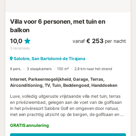
Villa voor 6 personen, met tuin en
balkon
10,0
€ 253
vanaf
per nacht
3
recensies
Salobre, San Bartolomé de Tirajana
6 pers.
3 slaapkamers
150 m²
2,8 km naar het strand
Internet, Parkeermogelijkheid, Garage, Terras,
Airconditioning, TV, Tuin, Beddengoed, Handdoeken
Luxe, volledig uitgeruste vrijstaande villa met tuin, terras
en privézwembad, gelegen aan de voet van de golfbaan
in het privéresort Salobre Golf en omgeven door natuur,
met een prachtig uitzicht op de bergen, de golfbaan en de
zee, en met alle voorzieningen voor een perfecte vakantie
GRATIS annulering
in het zuiden van Gran Canaria. Luxe, volledig
gemeubileerde vrijstaande villa met tuin, terras en