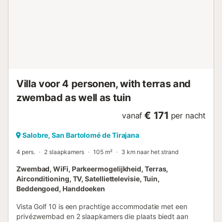
plasmascherm, dvd, airconditioning, kluizen, barbecue en
andere nuttige voorzieningen, zodat u zich net zo
comfortabel voelt als thuis. Buiten is er een privétuin met
comfortabele ligstoelen en een gezellig overdekt terras
met een eethoek. Bovendien is dit een van de vijf villa's
(Lagos 36 tot en met nummer 40) die genieten van het
exclusieve zwembad geïntegreerd tussen de rotsachtige
bergen, met daaromheen e...
Villa voor 4 personen, with terras and
zwembad as well as tuin
€ 171
vanaf
per nacht
Salobre, San Bartolomé de Tirajana
4 pers.
2 slaapkamers
105 m²
3 km naar het strand
Zwembad, WiFi, Parkeermogelijkheid, Terras,
Airconditioning, TV, Satelliettelevisie, Tuin,
Beddengoed, Handdoeken
Vista Golf 10 is een prachtige accommodatie met een
privézwembad en 2 slaapkamers die plaats biedt aan