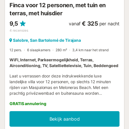
Finca voor 12 personen, met tuin en
terras, met huisdier
9,5
€ 325
vanaf
per nacht
4
recensies
Salobre, San Bartolomé de Tirajana
12 pers.
6 slaapkamers
280 m²
3,4 km naar het strand
WiFi, Internet, Parkeermogelijkheid, Terras,
Airconditioning, TV, Satelliettelevisie, Tuin, Beddengoed
Laat u verrassen door deze indrukwekkende luxe
landelijke villa voor 12 personen, op slechts 12 minuten
rijden van Maspalomas en Meloneras Beach. Met een
prachtig privézwembad en buitensauna worden
zonsondergangen een must! Gelegen op eigen grond van
GRATIS annulering
1000 m², is de villa omgeven door prachtige tropische
tuinen met mangobomen, Canarische palmbomen en
rozen. Ontsnap en geniet van een ontspannende
Bekijk aanbod
familievakantie op slechts een paar minuten van het dorp
El Tablero, waar u grote supermarkten, winkels,