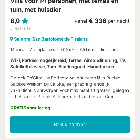
Villa voor 14 personen, met terras en
een privé, verwar...
tuin, met huisdier
8,0
€ 336
vanaf
per nacht
3
recensies
Salobre, San Bartolomé de Tirajana
14 pers.
7 slaapkamers
400 m²
3,5 km naar het strand
WiFi, Parkeermogelijkheid, Terras, Airconditioning, TV,
Satelliettelevisie, Tuin, Beddengoed, Handdoeken
Ontdek Ca'Sita: Uw Perfecte Vakantieverblijf in Pueblo
Salobre Welkom bij Ca'Sita, een prachtig landelijk
vakantiehuis ontworpen voor maximaal 14 gasten, gelegen
in het serene Pueblo Salobre in het zuiden van Gran
Canaria. Perfect voor grote families en huisdiervriendelijk
GRATIS annulering
(tegen een toeslag), biedt Ca'Sita volop ruimte en luxe
voorzieningen voor een onvergetelijk verblijf.
Voorzieningen Bovenverdieping: 4 Slaapkamers: Twee
Bekijk aanbod
kamers met tweepersoonsbedden en twee kamers met
eenpersoonsbedden. Badkamers: Eén met douche en één