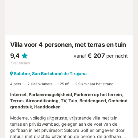
gasten zijn niet toegestaan in de woning. Geen muziek of
harde geluiden na 10 uur 's avonds, aangezien de woning
in een woonwijk ligt. Wi-Fi is geschikt voor
videogesprekken. Er zijn CCTV-camera's buiten de
voordeur. Strand-/zwembadhanddoeken zijn aanwezig.
De woning biedt zelfgemaakte/gekweekte producten aan.
De woning heeft een motor- en fietsenstalling. ...
Villa voor 4 personen, met terras en tuin
9,4
€ 207
vanaf
per nacht
7
recensies
Salobre, San Bartolomé de Tirajana
4 pers.
2 slaapkamers
125 m²
2,9 km naar het strand
Internet, Parkeermogelijkheid, Parkeren op het terrein,
Terras, Airconditioning, TV, Tuin, Beddengoed, Omheind
grondstuk, Handdoeken
Moderne, volledig uitgeruste, vrijstaande villa met tuin,
terras en privézwembad, gelegen aan de voet van de
golfbaan in het privéresort Salobre Golf en omgeven door
natuur, met prachtig uitzicht op de bergen, de golfbaan en