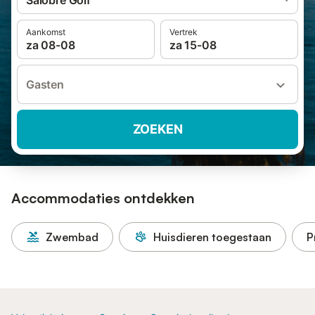
Salobre Golf
Aankomst
Vertrek
za 08-08
za 15-08
Gasten
ZOEKEN
Accommodaties ontdekken
Zwembad
Huisdieren toegestaan
P