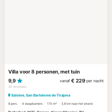
vakantie door te brengen met sportactiviteiten zoals golf,
fietsen of wandelen, of gewoon ontspannen met
yogasessies, massages en wandelingen in de natuur. De
begane grond bestaat uit een open ruimte met een
volledig uitgeruste keuken, eetkamer en woonkamer,
verbonden via grote glazen schuifdeuren met een
overdekt terras, en een aparte slaapkamer met twee
eenpersoonsbedden en een complete eigen badkamer. De
eerste verdieping bestaat uit een slaapkamer met een
kingsize bed, een complete eigen badkamer en een
solariumterras. De villa is omgeven door een mooie tuin en
een privézwembad. Voor de constructie zijn hoogwaar...
Villa voor 8 personen, met tuin
9,9
€ 229
vanaf
per nacht
30
recensies
Salobre, San Bartolomé de Tirajana
8 pers.
4 slaapkamers
170 m²
3,8 km naar het strand