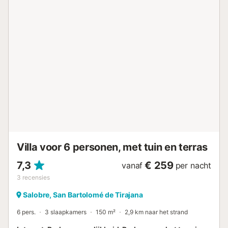
Maspalomas, op het zuidoosten gelegen met een prachtig
uitzicht. Omgeven door natuur, stilte en rust, maakt het
een ontspannen verblijf mogelijk op het beste deel van het
eiland, zeer dicht bij de belangrijkste toeristische
attracties, maar zonder het lawaai van de straten en
commerciële gebieden. Het is perfect om een vakantie
door te brengen met het genieten van sportactiviteiten
zoals golf, fietsen of trektochten, of gewoon ontspannen
met yogasessies, massages en wandelingen in de natuur.
De begane grond bestaat uit een volledig uitgeruste
aparte keuken, die uitkomt op een overdekt terras met
een eethoek buiten, een w...
Villa voor 6 personen, met tuin en terras
7,3
€ 259
vanaf
per nacht
3
recensies
Salobre, San Bartolomé de Tirajana
6 pers.
3 slaapkamers
150 m²
2,9 km naar het strand