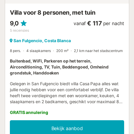
ontspannen in het comfort van uw eigen buitenruimte.
Daarnaast beschikt het appartement over een eigen
Villa voor 8 personen, met tuin
parkeer...
9,0
€ 117
vanaf
per nacht
5
recensies
San Fulgencio, Costa Blanca
8 pers.
4 slaapkamers
200 m²
2,1 km naar het stadscentrum
Buitenbad, WiFi, Parkeren op het terrein,
Airconditioning, TV, Tuin, Beddengoed, Omheind
grondstuk, Handdoeken
Gelegen in San Fulgencio biedt villa Casa Papa alles wat
jullie nodig hebben voor een comfortabel verblijf. De villa
heeft twee verdiepingen met een woonkamer, keuken, 4
slaapkamers en 2 badkamers, geschikt voor maximaal 8
personen. Tot de extra voorzieningen behoren snelle Wi-Fi
GRATIS annulering
(geschikt voor videogesprekken) met een aparte werkplek
voor thuiswerken, een smart-tv met streamingdiensten,
airconditioning in de woonkamer, eetkamer en alle
Bekijk aanbod
slaapkamers, en een wasmachine. Er is ook een babybedje