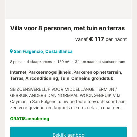
personen of na voorafgaand overleg bij de reservering. Bij
boekingen voor 4 of minder personen is deze ruimte alleen
na voorafgaand overleg toegankelijk. -
Strand-/badhanddoeken betaling 10,00 € per pers...
Villa voor 8 personen, met tuin en terras
€ 117
vanaf
per nacht
San Fulgencio, Costa Blanca
8 pers.
4 slaapkamers
150 m²
3,1 km naar het stadscentrum
Internet, Parkeermogelijkheid, Parkeren op het terrein,
Terras, Airconditioning, Tuin, Omheind grondstuk
SEIZOENSVERBLIJF VOOR MIDDELLANGE TERMIJN /
GEBRUIK ANDERS DAN NORMAAL WOONGEBRUIK Villa
Cayman in San Fulgencio: uw perfecte toevluchtsoord aan
zee voor gezinnen en koppels die op zoek zijn naar een
onvergetelijke vakantie. Deze recent gebouwde villa biedt
GRATIS annulering
een luxe accommodatie-ervaring voor maximaal 8
personen, ideaal om van te genieten in groepsverband. De
woning beschikt over 150 m² aan zorgvuldig en smaakvol
Bekijk aanbod