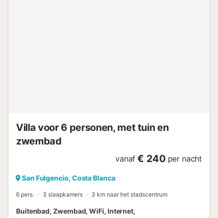
privéterrassen en individueel regelbare airconditioning
bieden voor persoonlijk comfort. Parkeren kan in de
garage of op de privéparkeerplaats. Buiten is de villa
uitgerust met tal van zitplaatsen en twee comfortabele
ligbedden, perfect om te zonnebaden of te lezen in de
schaduw. De gemeubileerde tuin en de overdekte
zitruimte creëren de perfecte plek om te genieten van
lange zomerdagen of rustige avonden onder de sterren.
Gelegen in een rustige woonwijk, op slechts 4,5 km van
San Fulgencio, biedt deze villa het beste van twee
werelden: rustige omgevingen met gemakkelijke
toegang...
Villa voor 6 personen, met tuin en
zwembad
€ 240
vanaf
per nacht
San Fulgencio, Costa Blanca
6 pers.
3 slaapkamers
3 km naar het stadscentrum
Buitenbad, Zwembad, WiFi, Internet,