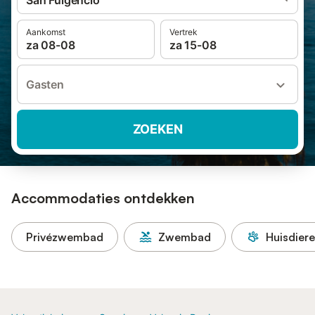
San Fulgencio
Aankomst
Vertrek
za 08-08
za 15-08
Gasten
ZOEKEN
Accommodaties ontdekken
Privézwembad
Zwembad
Huisdier