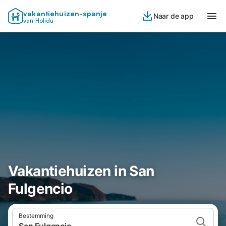
vakantiehuizen-spanje
Naar de app
van Holidu
Vakantiehuizen in San
Fulgencio
Bestemming