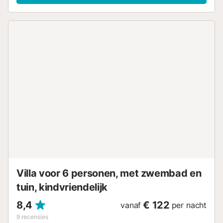
beschikbaar. Buiten beschikken jullie over een privéruimte
met een zwembad, tuin, 2 open terrassen, 2 overdekte
terrassen, 2 balkons, een barbecue en een buitendouche.
De villa ligt dicht bij het strand. Er is een parkeerplaats op
het terrein. Huisdieren, roken en feesten zijn niet
toegestaan. Deze accommodatie heeft richtlijnen voor het
correct scheiden van afval; meer informatie is ter plaatse
beschikbaar. De villa is voorzien van energiebesparende
verlichting....
Villa voor 6 personen, met zwembad en
tuin, kindvriendelijk
8,4
€ 122
vanaf
per nacht
9
recensies