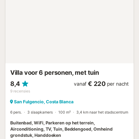
Voor het ultieme comfort is elke kamer voorzien van
airconditioning en is er Wi-Fi beschikbaar in het hele huis,
zodat u gemakkelijk verbonden kunt blijven. Er wordt
opgemerkt dat er nog werkzaamheden worden uitgevoerd
rond de villa. ## Toegang Villa ALMAR BLANCA is
gemakkelijk toegankelijk en ontworpen voor een stressvrij
verblijf. Gelegen op één niveau, is het geschikt voor alle
reizigers, inclusief gezinnen met kinderen. Parkeren is
gemakkelijk en handig, met parkeerplaatsen beschikbaar
op straat voor het huis. Ideaal gelegen, de villa ligt op
loopafstand van het centrum van het dorp, waar u ...
Villa voor 6 personen, met tuin
8,4
€ 220
vanaf
per nacht
9
recensies
San Fulgencio, Costa Blanca
6 pers.
3 slaapkamers
100 m²
3,4 km naar het stadscentrum
Buitenbad, WiFi, Parkeren op het terrein,
Airconditioning, TV, Tuin, Beddengoed, Omheind
grondstuk, Handdoeken