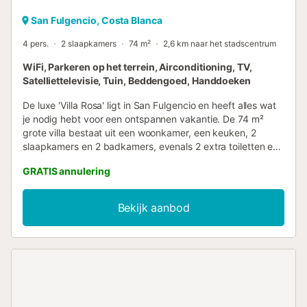
San Fulgencio, Costa Blanca
4 pers.
2 slaapkamers
74 m²
2,6 km naar het stadscentrum
WiFi, Parkeren op het terrein, Airconditioning, TV,
Satelliettelevisie, Tuin, Beddengoed, Handdoeken
De luxe 'Villa Rosa' ligt in San Fulgencio en heeft alles wat
je nodig hebt voor een ontspannen vakantie. De 74 m²
grote villa bestaat uit een woonkamer, een keuken, 2
slaapkamers en 2 badkamers, evenals 2 extra toiletten en
is daarom geschikt voor 5 personen. Extra voorzieningen
GRATIS annulering
zijn Wi-Fi (geschikt voor videogesprekken),
airconditioning, een ventilator, een wasmachine en een tv.
Een kinderstoel en een babybedje zijn beschikbaar tegen
Bekijk aanbod
een extra vergoeding. Het hoogtepunt van deze
accommodatie is de eigen buitenruimte waar gasten
kunnen ontspannen en genieten van de zon. Het beschikt
over een tuin, tuinmeubilair, een open terras, een overdekt
terras, een balkon en een barbecue. Afstand te voet/met
de auto tot het dichtstbijzijnde restaurant: 168m.
Loopafstand/rijafstand tot dichtstbijzijnde café: 225m.