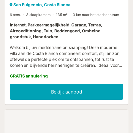
San Fulgencio, Costa Blanca
6 pers.
3 slaapkamers
135 m²
3 km naar het stadscentrum
Internet, Parkeermogelijkheid, Garage, Terras,
Airconditioning, Tuin, Beddengoed, Omheind
grondstuk, Handdoeken
Welkom bij uw mediterrane ontsnapping! Deze moderne
villa aan de Costa Blanca combineert comfort, stijl en zon,
oftewel de perfecte plek om te ontspannen, tot rust te
komen en blijvende herinneringen te creëren. Ideaal voor
gezinnen, koppels of vrienden, deze villa is ontworpen
GRATIS annulering
voor een gemakkelijk leven, met een verlicht
privézwembad, een zonovergoten terras en een lichte,
zorgvuldig ingerichte interieur dat u uitnodigt om te
Bekijk aanbod
ontspannen vanaf het moment dat u aankomt. Binnen is de
ruime woonkamer voorzien van een ingebouwde
wijnkoeler, wat een heerlijke touch is voor ontspannen
avonden bij het zwembad. De volledig uitgeruste keuken
maakt koken een fluitje van een cent, of u nu een snel
ontbijt of een rustig diner bereidt. Elke slaapkamer is licht
en ruim, met twee slaapkamers op de bovenverdieping die