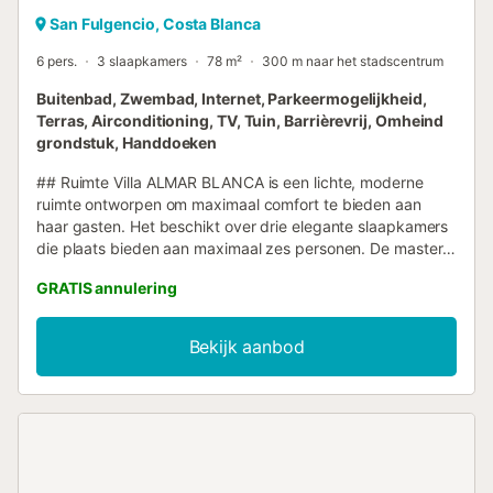
San Fulgencio, Costa Blanca
6 pers.
3 slaapkamers
78 m²
300 m naar het stadscentrum
Buitenbad, Zwembad, Internet, Parkeermogelijkheid,
Terras, Airconditioning, TV, Tuin, Barrièrevrij, Omheind
grondstuk, Handdoeken
## Ruimte Villa ALMAR BLANCA is een lichte, moderne
ruimte ontworpen om maximaal comfort te bieden aan
haar gasten. Het beschikt over drie elegante slaapkamers
die plaats bieden aan maximaal zes personen. De master
suite heeft een tweepersoonsbed, directe toegang tot de
GRATIS annulering
tuin en een eigen badkamer. De tweede slaapkamer is
voorzien van twee eenpersoonsbedden, perfect voor
kinderen of vrienden die samen reizen. De derde
Bekijk aanbod
slaapkamer heeft een tweepersoonsbed, wat zorgt voor
een knusse en ontspannende ruimte. De volledig
uitgeruste keuken stelt u in staat om heerlijke maaltijden te
bereiden om te delen in de ruime woonkamer, die uitkomt
op buiten. Op het solarium vindt u een gemeubileerde,
overdekte loungehoek waar u kunt genieten van de zon en
aangename avonden met vrienden kunt doorbrengen.