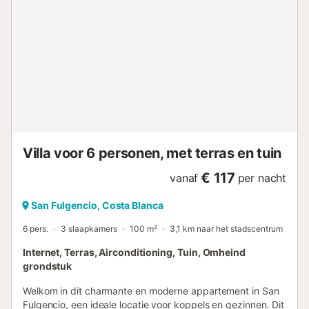
Afstand te voet/met de auto tot de dichtstbijzijnde bar:
372m. Afstand te voet/met de auto tot de dichtstbijzijnde
supermarkt: 575m. Afstand te voet/met de auto tot het
strand: 4.06km La Marina. Afstand te voet/met de auto tot
luchthaven: 25.8km Luchthaven Alicante. Er is gratis
parkeergelegenheid op het terrein. Huisdieren zijn niet
toegestaan....
Villa voor 6 personen, met terras en tuin
€ 117
vanaf
per nacht
San Fulgencio, Costa Blanca
6 pers.
3 slaapkamers
100 m²
3,1 km naar het stadscentrum
Internet, Terras, Airconditioning, Tuin, Omheind
grondstuk
Welkom in dit charmante en moderne appartement in San
Fulgencio, een ideale locatie voor koppels en gezinnen. Dit