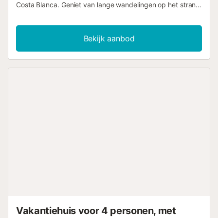
Costa Blanca. Geniet van lange wandelingen op het strand
door het fijne gouden zand langs de duinen en
dennenbossen of doe aan watersporten en drink een
drankje in een van de strandbars. U kunt zich ook
Bekijk aanbod
opfrissen met een duik in het gemeenschappelijke
zwembad en ontspannen in de zon. Natuurliefhebbers
komen aan hun trekken, want de flat ligt niet ver van het
indrukwekkende natuurlandschap Clot de Galvany met zijn
unieke flora en fauna. Mis de kans niet om door dit gebied
te wandelen en zelfs een bunker uit de Spaanse
Burgeroorlog te bezoeken....
Vakantiehuis voor 4 personen, met