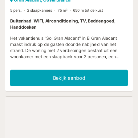
5 pers.
2 slaapkamers
75 m²
650 m tot de kust
Buitenbad, WiFi, Airconditioning, TV, Beddengoed,
Handdoeken
Het vakantiehuis "Sol Gran Alacant" in El Gran Alacant
maakt indruk op de gasten door de nabijheid van het
strand. De woning met 2 verdiepingen bestaat uit een
woonkamer met een slaapbank voor 2 personen, een
keuken, 2 slaapkamers en 2 badkamers en is geschikt
voor 6 personen. Beschikbare voorzieningen zijn onder
andere high-speed Wi-Fi (geschikt voor
Bekijk aanbod
videogesprekken), een tv, airconditioning, een
wasmachine en een vaatwasser. Een babybedje is ook
aanwezig. Het hoogtepunt van het vakantiehuis is de
eigen buitenruimte met een gemeubileerd open terras. Een
gemeenschappelijk zwembad is ook beschikbaar voor uw
gebruik. Gratis parkeren is mogelijk in de straat. Gezinnen
met kinderen zijn welkom. Huisdieren zijn niet
toegestaan....