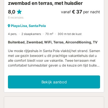
zwembad en terras, met huisdier
8,0
€ 37
vanaf
per nacht
6
recensies
Playa Lisa, Santa Pola
4 pers.
2 slaapkamers
70 m²
300 m tot de kust
Buitenbad, Zwembad, WiFi, Terras, Airconditioning, TV
Uw mooie rijtjeshuis in Santa Pola vlakbij het strand. Samen
met uw gezin bewoont u dit prachtige vakantiehuis dat u
alle comfort biedt voor uw vakantie. Twee terrassen met
comfortabel tuinmeubilair geven u de keuze om tijd buiten
of in de mooie woonkamer door te brengen en te genieten
van uw familietijd. Bruin, plons en verfris overdag samen in
het gemeenschappelijke zwembad. Dit prachtige
Bekijk aanbod
vissersdorp is ideaal voor uw bezoek op elk moment van
het jaar. Santa Pola biedt u zijn brede stranden, evenals de
jachthaven, die een prachtige boulevard heeft met
restaurants die allerlei nationale en internationale
gerechten serveren. Smul van het heerlijke aanbod. De