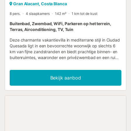
Gran Alacant, Costa Blanca
8 pers.
4 slaapkamers
142 m²
1 km tot de kust
Buitenbad, Zwembad, WiFi, Parkeren op het terrein,
Terras, Airconditioning, TV, Tuin
Deze charmante vakantievilla in mediterrane stijl in Ciudad
Quesada ligt in een bevoorrechte woonwijk op slechts 6
km van fijne zandstranden en biedt prachtige binnen- en
buitenruimtes, waaronder een privézwembad en een ruim
terras. Modern design en hedendaagse accenten stromen
door de villa, die is verdeeld in twee aparte verdiepingen,
ideaal om te genieten van totale privacy. De lichte en
Bekijk aanbod
ruime begane grond beschikt over een stijlvol ingerichte
woonkamer, een eethoek verbonden met de woonkamer
en keuken, drie slaapkamers en twee badkamers, waarvan
één en suite. De enorme slaapkamer met een moderne
dubbele douche en een groot terras op de eerste
verdieping is niet verbonden via het interieur van de
begane grond. Het meubilair van dit huis is van hoge
kwaliteit en u zult zich hier thuis voelen. Het zwembad is
uitgerust met buitendouche, terrasmeubilair, barbecue,