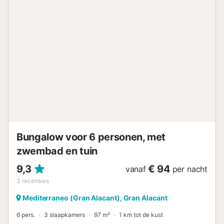
een parkeerplaats in een garage, en er is gratis
parkeergelegenheid in de straat. Feesten, roken en
huisdieren zijn niet toegestaan. Respecteer de nachtelijke
rusttijden van 23:00 tot 09:00 uur....
Bungalow voor 6 personen, met
zwembad en tuin
9,3
€ 94
vanaf
per nacht
3
recensies
Mediterraneo (Gran Alacant), Gran Alacant
6 pers.
3 slaapkamers
97 m²
1 km tot de kust