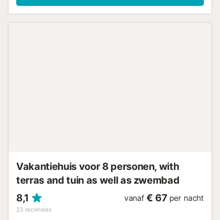
over een eigen buitenterras en een barbecue. Geniet
tijdens je verblijf van gedeelde buitenvoorzieningen,
waaronder een omheind zwembad, tuin, kinderbad en
speeltuin. Er is een tennisbaan op 15 minuten lopen van
het pand. Er is gratis parkeergelegenheid in de straat. Eén
huisdier is toegestaan. Roken en feesten zijn niet
toegestaan. Kinderopvang is beschikbaar....
Vakantiehuis voor 8 personen, with
terras and tuin as well as zwembad
8,1
€ 67
vanaf
per nacht
23
recensies