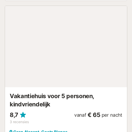
balkon. Deze vakantiewoning biedt toegang tot een
gedeelde buitenruimte met een omheind zwembad, tuin en
kinderbad voor een ontspannen en gezinsvriendelijk
verblijf. Er is een tennisbaan op 15 minuten lopen van het
pand. Er is gratis parkeergelegenheid in de straat. Eén
huisdier is toegestaan. Roken en het vieren van
evenementen zijn niet toegestaan. Kinderopvang is
beschikbaar. Het huis heeft airconditioning voor warme en
koude lucht in alle kamers....
Vakantiehuis voor 5 personen,
kindvriendelijk
8,7
€ 65
vanaf
per nacht
3
recensies
Gran Alacant, Costa Blanca