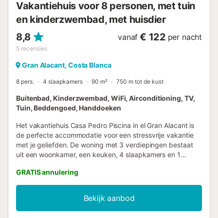
Vakantiehuis voor 8 personen, met tuin
verhuurd aan groepen jongeren Res...
en kinderzwembad, met huisdier
8,8
€ 122
vanaf
per nacht
5
recensies
Gran Alacant, Costa Blanca
8 pers.
4 slaapkamers
90 m²
750 m tot de kust
Buitenbad, Kinderzwembad, WiFi, Airconditioning, TV,
Tuin, Beddengoed, Handdoeken
Het vakantiehuis Casa Pedro Piscina in el Gran Alacant is
de perfecte accommodatie voor een stressvrije vakantie
met je geliefden. De woning met 3 verdiepingen bestaat
uit een woonkamer, een keuken, 4 slaapkamers en 1
badkamer en een extra toilet en is daarom geschikt voor 8
GRATIS annulering
personen. Extra voorzieningen zijn high-speed Wi-Fi
(geschikt voor videogesprekken), een tv, airconditioning,
een ventilator en een wasmachine. Een babybedje en een
Bekijk aanbod
kinderstoel zijn ook beschikbaar. Deze vakantiewoning
biedt een eigen buitenruimte met een open terras en