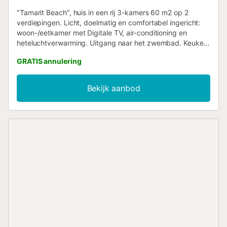
"Tamarit Beach", huis in een rij 3-kamers 60 m2 op 2
verdiepingen. Licht, doelmatig en comfortabel ingericht:
woon-/eetkamer met Digitale TV, air-conditioning en
heteluchtverwarming. Uitgang naar het zwembad. Keuken
(oven, afwasmachine, 3 inductiekookplaten, broodrooster,
GRATIS annulering
magnetron, diepvriezer). Aparte WC. Bovenverdieping: 1
kamer met 2 bedden. 1 kamer met 1 2-pers bed.
Bad/bidet/WC. Klein terras. Terrasmeubelen. Uitzicht op
Bekijk aanbod
het zwembad. Ter beschikking: wasmachine. Internet
(WiFi, gratis). Maximaal 1 klein huisdier/hond toegestaan.
TV alleen ES. VT-439799-A // Reg. Nr.:
ESFCTU00000303700038712800000000000000000VT-
439799-A6...