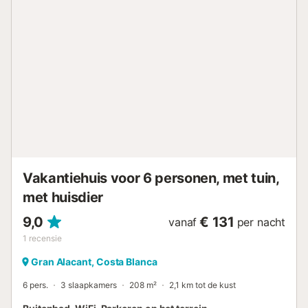
boulevard komt uit in de vissershaven, beroemd om de
heerlijke vis uit de baai. Elke middag, behalve op zondag,
kunt u in de haven verse vis kopen. In het centrum bevindt
zich ook het kasteel en het Plaza de la Glorieta, waar het
hele jaar door een goede sfeer heerst....
Vakantiehuis voor 6 personen, met tuin,
met huisdier
9,0
€ 131
vanaf
per nacht
1
recensie
Gran Alacant, Costa Blanca
6 pers.
3 slaapkamers
208 m²
2,1 km tot de kust