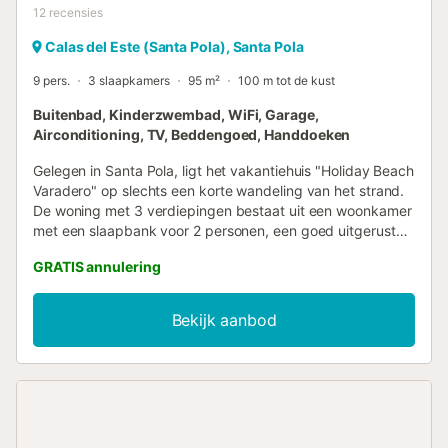
12
recensies
Calas del Este (Santa Pola), Santa Pola
9 pers.
3 slaapkamers
95 m²
100 m tot de kust
Buitenbad, Kinderzwembad, WiFi, Garage,
Airconditioning, TV, Beddengoed, Handdoeken
Gelegen in Santa Pola, ligt het vakantiehuis "Holiday Beach
Varadero" op slechts een korte wandeling van het strand.
De woning met 3 verdiepingen bestaat uit een woonkamer
met een slaapbank voor 2 personen, een goed uitgeruste
keuken met een vaatwasser, 3 slaapkamers en 3
GRATIS annulering
badkamers en is dus geschikt voor 8 personen. Extra
voorzieningen zijn Wi-Fi, een tv, airconditioning,
verwarming en een wasmachine. Je privé buitenruimte
Bekijk aanbod
bestaat uit een open terras, een overdekt terras en een
balkon. De woning heeft ook toegang tot een
gemeenschappelijke buitenruimte met 3 zwembaden (2
middelgrote zwembaden die het hele jaar door geopend
zijn, en een groot zwembad dat geopend is van 15 juni tot
15 september), evenals basketbal- en voetbalvelden. Er is