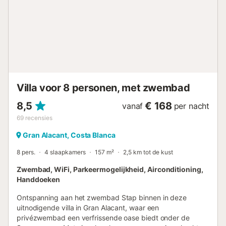
en 70KWH / week voor type C, extra elektriciteit verbruikt
door de klant is niet inbegrepen en zal worden betaald
door de klant tot € 0,21 / KWH), wekelijkse verandering
van kleding, gebruik van zwembaden en
tennisbanen.NIET INBEGREPEN: Schoonmaak bij vertrek:
verplichte toeslag te betalen bij aankomst € 75 /.
Mogelijkheid tot het huren van handdoeken € 3 / persoon /
week directe betaling.DIEREN: GEEN.BOR...
Villa voor 8 personen, met zwembad
8,5
€ 168
vanaf
per nacht
69
recensies
Gran Alacant, Costa Blanca
8 pers.
4 slaapkamers
157 m²
2,5 km tot de kust
Zwembad, WiFi, Parkeermogelijkheid, Airconditioning,
Handdoeken
Ontspanning aan het zwembad Stap binnen in deze
uitnodigende villa in Gran Alacant, waar een
privézwembad een verfrissende oase biedt onder de