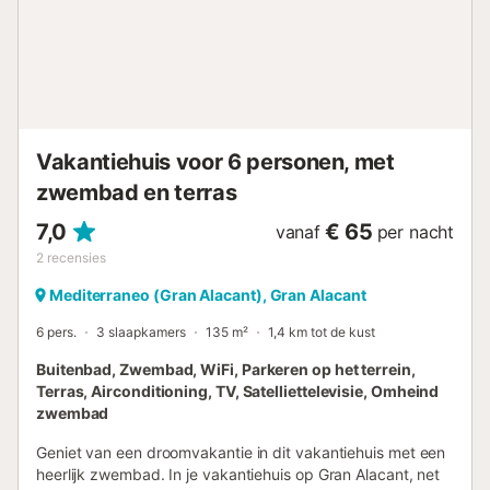
gerechten te bereiden met alle benodigde apparaten
binnen handbereik. Slaapkamers en Badkamers : - 3 x
slaapkamers met tweepersoonsbedden - 1 x slaapkamer
met een eenpersoonsbed - 1 x badkamer met douche en
toilet - 1 x badkamer met bad en toilet Santa Pola staat
bekend om zijn mooie zandstranden waar verschillende
watersporten mogelijk zijn. Bezoek het Natuurpark van de
Vakantiehuis voor 6 personen, met
Zouten, perfect voor vogelaars. Het kasteel...
zwembad en terras
7,0
€ 65
vanaf
per nacht
2
recensies
Mediterraneo (Gran Alacant), Gran Alacant
6 pers.
3 slaapkamers
135 m²
1,4 km tot de kust
Buitenbad, Zwembad, WiFi, Parkeren op het terrein,
Terras, Airconditioning, TV, Satelliettelevisie, Omheind
zwembad
Geniet van een droomvakantie in dit vakantiehuis met een
heerlijk zwembad. In je vakantiehuis op Gran Alacant, net