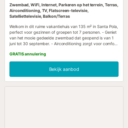
Zwembad, WiFi, Internet, Parkeren op het terrein, Terras,
Airconditioning, TV, Flatscreen-televisie,
Satelliettelevisie, Balkon/Terras
Welkom in dit ruime vakantiehuis van 135 m² in Santa Pola,
perfect voor gezinnen of groepen tot 7 personen. - Geniet
van het mooie gedeelde zwembad dat geopend is van 1
juni tot 30 september. - Airconditioning zorgt voor comfort,
zelfs op de warmste dagen. - Grote terras en barbecue
GRATIS annulering
voor ontspannen maaltijden buitenshuis. Buitenruimte : Het
huis beschikt over een prachtig terras waar je kunt
ontspannen met een goed boek of genieten van een
Bekijk aanbod
maaltijd die je op de barbecue bereidt. Het gedeelde
zwembad, beschikbaar van 1 juni tot 30 september, is de
perfecte plek om af te koelen onder de warme Spaanse
zon. De vriendelijke locatie creëert een ontspannen sfeer,
ideaal voor een vakantie. Woonruimtes : Binnen opent het
huis zich naar heldere en uitnodigende
gemeenschappelijke ruimtes. De comfortabele woonkamer
is uitgerust met een bank en een flatscreen-tv, en er is een
grote eettafel voor maaltijden en bijeenkomsten. De goed
uitgeruste keuken maakt het gemakkelijk om lokale