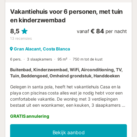
supermarkten. Op het strand hebben ze een strandbar
geopend waar ze allerlei watersporten o...
Vakantiehuis voor 6 personen, met tuin
en kinderzwembad
8,5
€ 84
vanaf
per nacht
13
recensies
Gran Alacant, Costa Blanca
6 pers.
3 slaapkamers
95 m²
750 m tot de kust
Buitenbad, Kinderzwembad, WiFi, Airconditioning, TV,
Tuin, Beddengoed, Omheind grondstuk, Handdoeken
Gelegen in santa pola, heeft het vakantiehuis Casa en la
playa con piscinas costa alles wat je nodig hebt voor een
comfortabele vakantie. De woning met 3 verdiepingen
bestaat uit een woonkamer, een keuken, 3 slaapkamers en
1 badkamer en een extra toilet en is daarom geschikt voor
GRATIS annulering
6 personen. Extra voorzieningen zijn Wi-Fi, een tv, een
ventilator en een wasmachine. Een babybedje en een
kinderstoel zijn ook beschikbaar. Deze accommodatie
Bekijk aanbod
biedt niet: airconditioning. Deze vakantiewoning beschikt