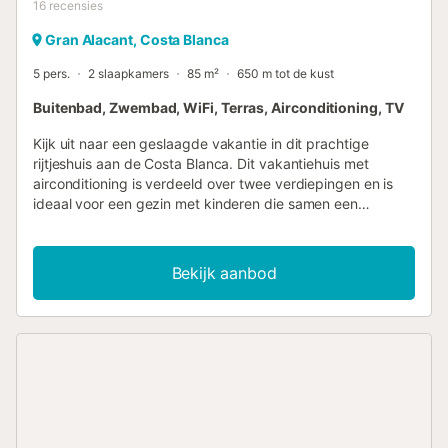
16
recensies
Gran Alacant, Costa Blanca
5 pers.
2 slaapkamers
85 m²
650 m tot de kust
Buitenbad, Zwembad, WiFi, Terras, Airconditioning, TV
Kijk uit naar een geslaagde vakantie in dit prachtige
rijtjeshuis aan de Costa Blanca. Dit vakantiehuis met
airconditioning is verdeeld over twee verdiepingen en is
ideaal voor een gezin met kinderen die samen een
fantastische vakantie willen doorbrengen aan de Costa
Blanca. Op warme dagen nodigt het grote
gemeenschappelijke zwembad uit tot verkoeling. Na een
Bekijk aanbod
duik in het zwembad kunt u de dag beginnen op een van
de terrassen met een heerlijk ontbijt. Na een paar honderd
meter bereikt u het prachtige zandstrand en de zee, waar
u ontspannende momenten kunt doorbrengen met
zonnebaden of zwemmen. Winkelmogelijkheden en
restaurants liggen ook op loopafstand....