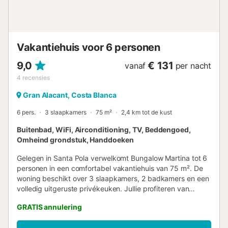
Vakantiehuis voor 6 personen
9,0
€ 131
vanaf
per nacht
4
recensies
Gran Alacant, Costa Blanca
6 pers.
3 slaapkamers
75 m²
2,4 km tot de kust
Buitenbad, WiFi, Airconditioning, TV, Beddengoed,
Omheind grondstuk, Handdoeken
Gelegen in Santa Pola verwelkomt Bungalow Martina tot 6
personen in een comfortabel vakantiehuis van 75 m². De
woning beschikt over 3 slaapkamers, 2 badkamers en een
volledig uitgeruste privékeuken. Jullie profiteren van
praktische voorzieningen zoals airconditioning, Wi-Fi
GRATIS annulering
geschikt voor videogesprekken, televisie, een wasmachine
en self check-in. Voor gezinnen zijn er een babybedje,