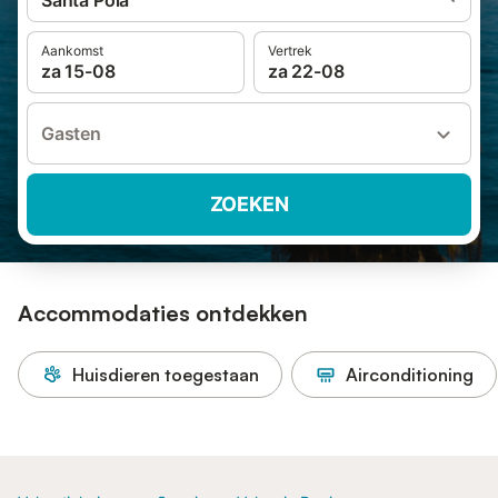
Santa Pola
Aankomst
Vertrek
za 15-08
za 22-08
Gasten
ZOEKEN
Accommodaties ontdekken
Huisdieren toegestaan
Airconditioning