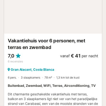
eettafel en stoelen en ligstoelen. Ideaal om een
verfrissende duik te nemen, te ontspannen op de
ligstoelen met een goed boek of om samen met de hele
familie of vrienden te barbecueën. Het privéterrein van
meer dan 700m2 biedt ook een tuin en een eigen
parkeerplaats. Dankzij de centrale ligging van het
vakantiehuis zijn restaurants, recreatiemogelijkheden,
supermarkten en golfbanen allemaal dichtbij. De stad
Vakantiehuis voor 6 personen, met
Torrevieja ligt op slechts 20 minuten rijden. Het biedt
geweldige winkelmogelijkheden, zoals het winkelcentrum
terras en zwembad
'...
7,0
€ 41
vanaf
per nacht
6
recensies
Gran Alacant, Costa Blanca
6 pers.
3 slaapkamers
78 m²
1,3 km tot de kust
Buitenbad, Zwembad, WiFi, Terras, Airconditioning, TV
Dit charmante geschakelde vakantiehuis met terras,
balkon en 3 slaapkamers ligt niet ver van het paradijselijke
strand van Carabassí, een van de mooiste stranden van de