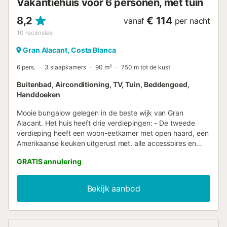
Vakantiehuis voor 6 personen, met tuin
8,2
€ 114
vanaf
per nacht
10
recensies
Gran Alacant, Costa Blanca
6 pers.
3 slaapkamers
90 m²
750 m tot de kust
Buitenbad, Airconditioning, TV, Tuin, Beddengoed,
Handdoeken
Mooie bungalow gelegen in de beste wijk van Gran
Alacant. Het huis heeft drie verdiepingen: - De tweede
verdieping heeft een woon-eetkamer met open haard, een
Amerikaanse keuken uitgerust met. alle accessoires en
apparaten: wasmachine, koelkast, oven, magnetron,
GRATIS annulering
broodrooster, koffiezetapparaat, enz, broodrooster,
koffiezetapparaat, enz. en een toilet en een prachtig terras
om te genieten van het goede weer in dit gebied. van dit
Bekijk aanbod
gebied. - De tweede verdieping heeft drie slaapkamers
(een met een tweepersoonsbed, een met twee
eenpersoonsbedden en de laatste met een
tweepersoonsbed). en de laatste met nog een