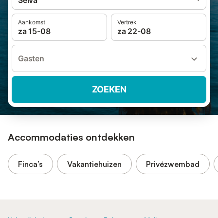
Selva
Aankomst
Vertrek
za 15-08
za 22-08
Gasten
ZOEKEN
Accommodaties ontdekken
Finca’s
Vakantiehuizen
Privézwembad