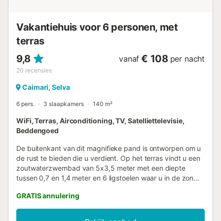
sfeer vindt. Airconditioning: Wat het...
Vakantiehuis voor 6 personen, met
terras
9,8
€ 108
vanaf
per nacht
20
recensies
Caimari, Selva
6 pers.
3 slaapkamers
140 m²
WiFi, Terras, Airconditioning, TV, Satelliettelevisie,
Beddengoed
De buitenkant van dit magnifieke pand is ontworpen om u
de rust te bieden die u verdient. Op het terras vindt u een
zoutwaterzwembad van 5x3,5 meter met een diepte
tussen 0,7 en 1,4 meter en 6 ligstoelen waar u in de zon
kunt ontspannen. De barbecue is ideaal om met uw
GRATIS annulering
gezelschap te genieten van een maaltijd in de buiten
eetruimte, en bovendien biedt een ander terras op de
eerste verdieping een ongelooflijk uitzicht. Het huis van