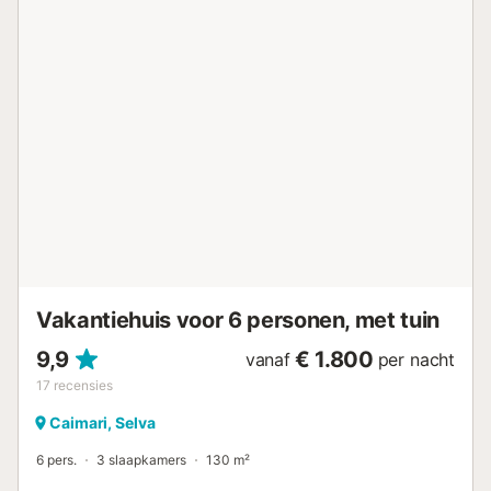
gunstig gelegen midden in de natuur en op 45 km van de
luchthaven van Palma. Er zijn 2 parkeerplaatsen
beschikbaar op het terrein. Huisdieren zijn niet toegestaan
op het terrein. Feesten, evenementen van welke aard dan
ook en feestvieren zijn niet toegestaan op het terrein....
Vakantiehuis voor 6 personen, met tuin
9,9
€ 1.800
vanaf
per nacht
17
recensies
Caimari, Selva
6 pers.
3 slaapkamers
130 m²