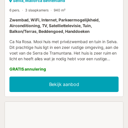
Selva, Mallorca Binnenland
6 pers.
3 slaapkamers
940 m²
Zwembad, WiFi, Internet, Parkeermogelijkheid,
Airconditioning, TV, Satelliettelevisie, Tuin,
Balkon/Terras, Beddengoed, Handdoeken
Ca Na Rosa. Mooi huis met privézwembad en tuin in Selva.
Dit prachtige huis ligt in een zeer rustige omgeving, aan de
voet van de Serra de Tramuntana. Het huis is zeer ruim en
licht en heeft alles wat je nodig hebt voor een rustige
vakantie op het eiland. Wat het exterieur betreft, heeft het
GRATIS annulering
een grote natuurlijke grastuin, een zwembad en
verschillende gemeubileerde terrassen die perfect zijn om
te ontspannen en te genieten van het prachtige klimaat
Bekijk aanbod
dat het eiland biedt. Het huis ligt in Selva, een klein en
pittoresk stadje aan de voet van de Serra de Tramuntana,
die op de Werelderfgoedlijst staat. Daar vind je een aantal
restaurants, winkels en supermarkten. Elke woensdag
wordt er een wekelijkse markt gehouden, een perfecte
gelegenheid om vers fruit en groenten of ambachtelijke
producten te kopen. Inca is de dichtstbijzijnde stad, op
minder dan 10 minuten rijden. Daar vind je een ruim