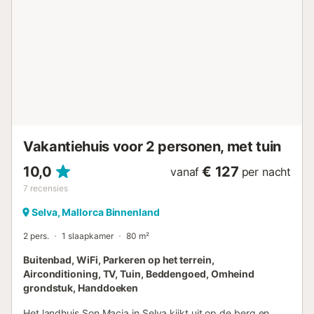
Vakantiehuis voor 2 personen, met tuin
10,0
€ 127
vanaf
per nacht
7
recensies
Selva, Mallorca Binnenland
2 pers.
1 slaapkamer
80 m²
Buitenbad, WiFi, Parkeren op het terrein,
Airconditioning, TV, Tuin, Beddengoed, Omheind
grondstuk, Handdoeken
Het landhuis Son Macia in Selva kijkt uit op de berg en