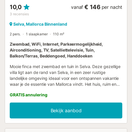
10,0
€ 146
vanaf
per nacht
3
recensies
Selva, Mallorca Binnenland
2 pers.
1 slaapkamer
110 m²
Zwembad, WiFi, Internet, Parkeermogelijkheid,
Airconditioning, TV, Satelliettelevisie, Tuin,
Balkon/Terras, Beddengoed, Handdoeken
Mooie finca met zwembad en tuin in Selva. Deze gezellige
villa ligt aan de rand van Selva, in een zeer rustige
landelijke omgeving ideaal voor een ontspannen vakantie
waar je de essentie van Mallorca vindt. Het huis, ruim en
rustiek ingericht, is van alle gemakken voorzien en heeft
GRATIS annulering
een zwembad, een grote tuin met natuurlijk gras en
verschillende terrassen. Het dichtstbijzijnde stadje is Selva,
een klein en pittoresk stadje waar je enkele restaurants,
Bekijk aanbod
winkels en supermarkten vindt. Elke woensdag wordt in
het centrum van het stadje de wekelijkse markt gehouden,
waar je vers fruit en groenten of handwerk kunt kopen.
Inca is de dichtstbijzijnde stad, op minder dan 10 minuten