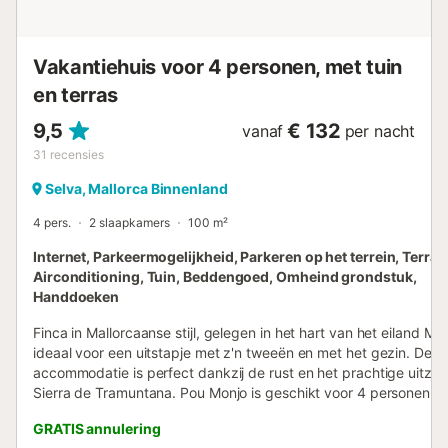
Vakantiehuis voor 4 personen, met tuin
en terras
9,5
€ 132
vanaf
per nacht
31
recensies
Selva, Mallorca Binnenland
4 pers.
2 slaapkamers
100 m²
Internet, Parkeermogelijkheid, Parkeren op het terrein, Terras
Airconditioning, Tuin, Beddengoed, Omheind grondstuk,
Handdoeken
Finca in Mallorcaanse stijl, gelegen in het hart van het eiland Mal
ideaal voor een uitstapje met z'n tweeën en met het gezin. De
accommodatie is perfect dankzij de rust en het prachtige uitzic
Sierra de Tramuntana. Pou Monjo is geschikt voor 4 personen, m
tweepersoonskamers, 2 badkamers, een woon-eetkamer met o
GRATIS annulering
haard en een volledig uitgeruste keuken. Er is satelliet-tv en wifi