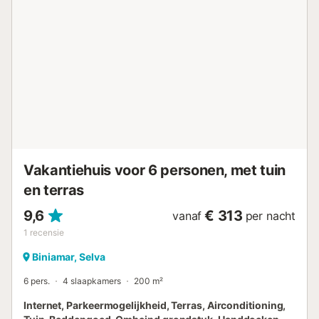
Bar Mayorga in het dorp, met typische Mallorcaanse
gerechten. Ook is er een kleine supermarkt (Sa Botiga de
Biniamar) in Carrer des Paradís. Lloseta ligt op 1 km en
Inca op 5 km. Openbaar vervoer is op loopafstand
bereikbaar. Gratis parkeren op straat. Gezinnen met
kinderen zijn welkom. Huisdieren, roken en feesten zijn niet
toegestaan. Er is een Hi-Fi set in de woonkamer en
hoofdslaapkamer, plastic glazen, bestek, servies en
glazen in de keuken, evenals handdoeken en pareo’s voor
het zwembad. In de wintermaanden (november tot maart)
is maandhuur mogelijk....
Vakantiehuis voor 6 personen, met tuin
en terras
9,6
€ 313
vanaf
per nacht
1
recensie
Biniamar, Selva
6 pers.
4 slaapkamers
200 m²
Internet, Parkeermogelijkheid, Terras, Airconditioning,