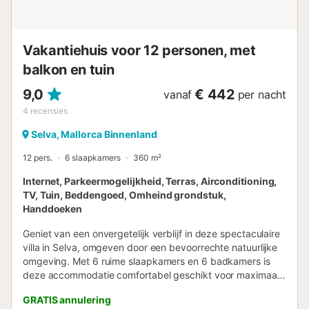
Vakantiehuis voor 12 personen, met
balkon en tuin
9,0
€ 442
vanaf
per nacht
4
recensies
Selva, Mallorca Binnenland
12 pers.
6 slaapkamers
360 m²
Internet, Parkeermogelijkheid, Terras, Airconditioning,
TV, Tuin, Beddengoed, Omheind grondstuk,
Handdoeken
Geniet van een onvergetelijk verblijf in deze spectaculaire
villa in Selva, omgeven door een bevoorrechte natuurlijke
omgeving. Met 6 ruime slaapkamers en 6 badkamers is
deze accommodatie comfortabel geschikt voor maximaal
9 personen, waardoor het de perfecte plek is voor een
GRATIS annulering
vakantie met familie of vrienden. De villa beschikt over een