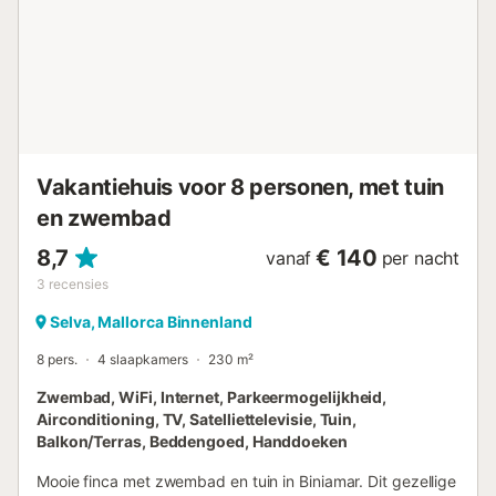
Gelegen aan een populaire fietsroute, op korte afstand
vindt u winkels en diensten voor fietsers in het dorp.
BEKIJK VIDEO - VAKANTIEHUIS CAN MOREU - CAIMARI
De toeristenbelasting (ecotax) is niet inbegrepen in de prijs
en wordt in rekening gebracht tegen € 2,2 per volwassene
per nacht (van mei tot oktober). Huisregels: Geen
evenement...
Vakantiehuis voor 8 personen, met tuin
en zwembad
8,7
€ 140
vanaf
per nacht
3
recensies
Selva, Mallorca Binnenland
8 pers.
4 slaapkamers
230 m²
Zwembad, WiFi, Internet, Parkeermogelijkheid,
Airconditioning, TV, Satelliettelevisie, Tuin,
Balkon/Terras, Beddengoed, Handdoeken
Mooie finca met zwembad en tuin in Biniamar. Dit gezellige