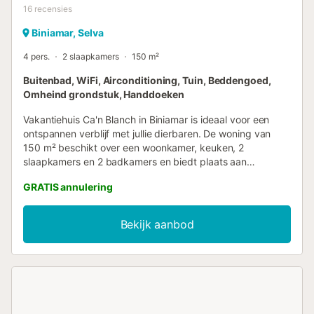
16
recensies
Biniamar, Selva
4 pers.
2 slaapkamers
150 m²
Buitenbad, WiFi, Airconditioning, Tuin, Beddengoed,
Omheind grondstuk, Handdoeken
Vakantiehuis Ca'n Blanch in Biniamar is ideaal voor een
ontspannen verblijf met jullie dierbaren. De woning van
150 m² beschikt over een woonkamer, keuken, 2
slaapkamers en 2 badkamers en biedt plaats aan
maximaal 5 personen. Extra voorzieningen zijn snelle Wi-Fi
GRATIS annulering
geschikt voor videogesprekken, een aparte werkplek voor
thuiswerken, een smart-tv met streamingdiensten en
strand- of badlakens. Er is ook een kinderstoel
Bekijk aanbod
beschikbaar. Let op: er is geen airconditioning aanwezig.
Buiten vinden jullie een privézwembad, tuin, open en
overdekt terras en een barbecue. Elke verdieping en
kamer heeft radiatoren. Het huis ligt rustig aan de voet van
de Tramuntana, op 25 minuten van Palma. Jullie kunnen
direct vanaf het huis wandelen of fietsen. Een aanrader is