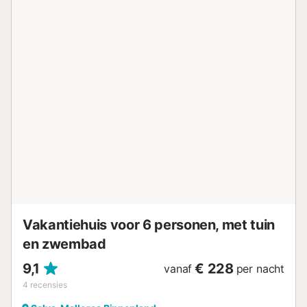
rijden. Daar vind je een ruim vrijetijdsaanbod. Bovendien
ligt het op 20 minuten rijden van de baai van Alcúdia en
het spectaculaire zandstrand en op slechts een half uur
van Palma, de hoofdstad van het eiland. Airconditioning: -
Wat betreft het airconditioningsysteem beschikt de
accommodatie over warm/koude airconditioningunits in de
woonkamer. In de andere kamers staan ventilatoren en
radiatoren tot je beschikking. Het pand heeft verwarming
in het hele pand. Kosten niet inbegrepen in de prijs te
betalen op bestemming: - Toeristenbelasting (verplicht) -
Verwarming 20 €/dag (Optioneel). Beschikbaar van
november tot april. Inclusief brandhout voor de open
haard en de centrale verwarming met radiatoren. Deze
serv...
Vakantiehuis voor 6 personen, met tuin
en zwembad
9,1
€ 228
vanaf
per nacht
4
recensies