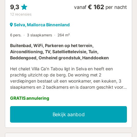
9,3
€ 162
vanaf
per nacht
12
recensies
Selva, Mallorca Binnenland
6 pers.
3 slaapkamers
264 m²
Buitenbad, WiFi, Parkeren op het terrein,
Airconditioning, TV, Satelliettelevisie, Tuin,
Beddengoed, Omheind grondstuk, Handdoeken
Het chalet Villa Ca'n Tabou ligt in Selva en heeft een
prachtig uitzicht op de berg. De woning met 2
verdiepingen bestaat uit een woonkamer, een keuken, 3
slaapkamers en 2 badkamers en is daarom geschikt voor
6 personen. Extra voorzieningen zijn Wi-Fi met een
GRATIS annulering
speciale werkruimte voor thuiskantoor, een tv en een
wasmachine. Een babybedje en een kinderstoel zijn ook
beschikbaar. Airconditioning is beschikbaar in alle
Bekijk aanbod
slaapkamers. Er zijn beveiligingscamera's en/of
geluidsopnameapparatuur aanwezig. Dit chalet beschikt
over een eigen buitenruimte met een zwembad, tuin,
overdekt terras, balkon en barbecue. De accommodatie is