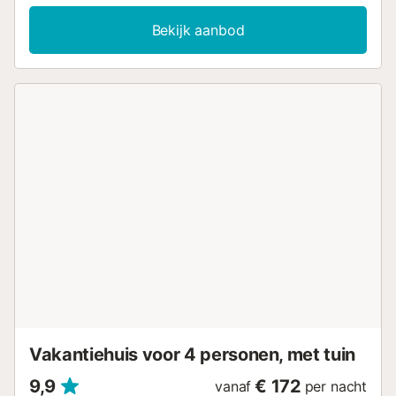
aanwezig. Een ruime terrassen met buiten eetruimte, ligstoelen 
ontspannen en een zwembad. Privéparkeergelegenheid en een
Bekijk aanbod
barbecue om buiten van een heerlijke maaltijd te genieten. Dez
accommodatie is perfect voor natuurliefhebbers, om te wandele
fietsen, en om uitstapjes te maken naar enkele van de mooiste 
in het noorden van Mallorca. Op 5 minuten rijden bereikt u Inca,
allerlei restaurants, bars en supermarkten kunt vinden.
Elektriciteitsverbruik niet inbegrepen (0,35€/kWh) Toeristenbela
betalen op de dag van aankomst (2€ per persoon per nacht) Fe
evenementen zijn niet toegestaan. Uniek registratienummer:
ESFCTU000007022000231843000000000000000000000ET/2
Vakantiehuis voor 4 personen, met tuin
9,9
€ 172
vanaf
per nacht