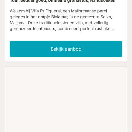
Tuin, Beddengoed, Omheind grondstuk, Handdoeken
Welkom bij Villa Es Figueral, een Mallorcaanse parel
gelegen in het dorpje Biniamar, in de gemeente Selva,
Mallorca. Deze traditionele stenen villa, met volledig
gerenoveerde interieurs, combineert perfect rustieke
charme met modern comfort, waardoor het de
vakantiewoning van je dromen wordt. Bij het betreden van
de accommodatie wordt u verwelkomd door een prachtige
Bekijk aanbod
patio, met een majestueuze olijfboom die de bezoeker met
zijn tijdloze charme verwelkomt. De voordeur geeft
toegang tot een ruime en lichte woonkamer, ingericht met
de mooiste details die een gezellige en elegante sfeer
creëren. Vanuit de woonkamer, aan de linkerkant, bevindt
zich de moderne keuken, uitgerust met een centraal
eiland, ideaal om onvergetelijke momenten te delen tijdens
het bereiden van heerlijke maaltijden. Rechts van de
woonkamer, op de begane grond, is er een comfortabele
tweepersoonskamer met een en-suite badkamer met
douche, wat zorgt voor privacy en comfort. Als u de
elegante zwevende trap oploopt, vindt u aan de linkerkant
nog een tweepersoonskamer met een en-suite badkamer
met douche. Als u verder door de gang loopt, vindt u aan