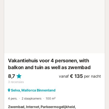
vrijetijdsaanbod. Wat de omgeving betreft, is het de
moeite waard om de pittoreske dorpjes Caimari of Mancor
de la Vall te bezoeken. Bovendien bereik je in minder dan
30 minuten rijden elk gebied van de noordkust van het
eiland, waar je kunt genieten van de eindeloze
zandstranden en kristalhelder water zoals die van de baai
van Alcudia, of andere kleinere en exclusievere stranden
zoals die van Bonaire, Mal Pas of Manresa. Het ligt ook
dicht bij een van de meest gewilde toeristische gebieden
van he...
Vakantiehuis voor 4 personen, with
balkon and tuin as well as zwembad
8,7
€ 135
vanaf
per nacht
3
recensies
Selva, Mallorca Binnenland
4 pers.
2 slaapkamers
100 m²
Zwembad, Internet, Parkeermogelijkheid,