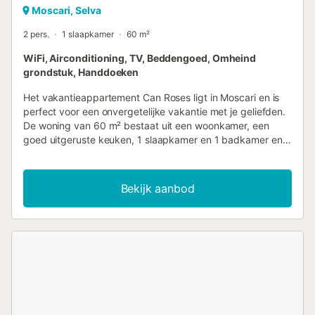
Moscari, Selva
2 pers.
1 slaapkamer
60 m²
WiFi, Airconditioning, TV, Beddengoed, Omheind
grondstuk, Handdoeken
Het vakantieappartement Can Roses ligt in Moscari en is
perfect voor een onvergetelijke vakantie met je geliefden.
De woning van 60 m² bestaat uit een woonkamer, een
goed uitgeruste keuken, 1 slaapkamer en 1 badkamer en
is daarom geschikt voor 2 volwassenen en 1 baby. Extra
voorzieningen zijn Wi-Fi, een tv, airconditioning en een
wasmachine. Deze vakantiewoning biedt een eigen
Bekijk aanbod
buitenruimte met een open terras en een barbecue. Er is
gratis parkeergelegenheid in de straat. Huisdieren, roken
en feestelijke evenementen zijn niet toegestaan....