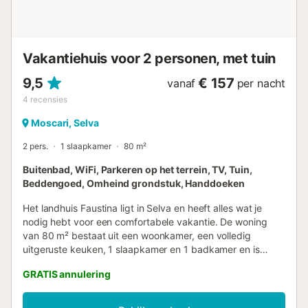
de rechterkant een tweepersoonskamer en aan het einde
nog een tweepersoonskamer. Deze twee kamers delen
een dubbele badkamer met douche, perfect gelegen voor
het gemak van de gasten. De kamer aan de achterzijde
Vakantiehuis voor 2 personen, met tuin
beschikt over een privéterras met een prachtig uitzicht op
...
9,5
€ 157
vanaf
per nacht
4
recensies
Moscari, Selva
2 pers.
1 slaapkamer
80 m²
Buitenbad, WiFi, Parkeren op het terrein, TV, Tuin,
Beddengoed, Omheind grondstuk, Handdoeken
Het landhuis Faustina ligt in Selva en heeft alles wat je
nodig hebt voor een comfortabele vakantie. De woning
van 80 m² bestaat uit een woonkamer, een volledig
uitgeruste keuken, 1 slaapkamer en 1 badkamer en is
daarom geschikt voor 2 personen. Extra voorzieningen zijn
GRATIS annulering
high-speed Wi-Fi (geschikt voor videogesprekken) met
een speciale werkruimte voor kantoor aan huis, een tv, een
ventilator en een wasmachine. Deze woning biedt een