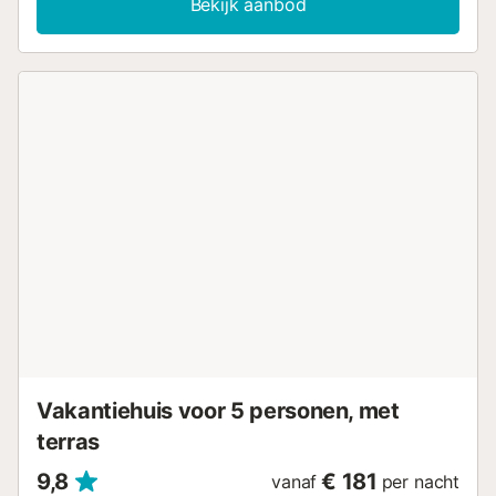
Bekijk aanbod
eigen buitengedeelte met een zwembad, tuin, terras en
barbecue. Er zijn 4 parkeerplaatsen beschikbaar op het
terrein. Huisdieren, roken en het vieren van evenementen
zijn niet toegestaan. Airconditioning is niet beschikbaar....
Vakantiehuis voor 5 personen, met
terras
9,8
€ 181
vanaf
per nacht