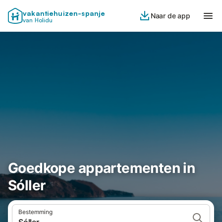
vakantiehuizen-spanje
Naar de app
van Holidu
Goedkope appartementen in
Sóller
Bestemming