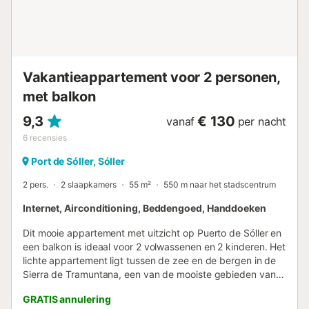
Sortie sur la terrasse, orientée sud. Cuisine ouverte (four,
congélateur, cafetière électrique). Bain/bidet/WC. Balcon 7
m2. Meubles de terrasse. Vue panoramique sur la mer, les
montagnes et la localité. A disposition: lave-linge. Place de
parking (cloturée). Adapté(e) aux familles. ETVPL12816 //
Vakantieappartement voor 2 personen,
Reg. N...
met balkon
9,3
€ 130
vanaf
per nacht
6
recensies
Port de Sóller, Sóller
2 pers.
2 slaapkamers
55 m²
550 m naar het stadscentrum
Internet, Airconditioning, Beddengoed, Handdoeken
Dit mooie appartement met uitzicht op Puerto de Sóller en
een balkon is ideaal voor 2 volwassenen en 2 kinderen. Het
lichte appartement ligt tussen de zee en de bergen in de
Sierra de Tramuntana, een van de mooiste gebieden van
het eiland. Het bevindt zich op de derde verdieping
GRATIS annulering
zonder lift. Het heeft een slaapkamer met een