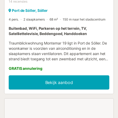
14
recensies
Port de Sóller, Sóller
4 pers.
2 slaapkamers
68 m²
150 m naar het stadscentrum
Buitenbad, WiFi, Parkeren op het terrein, TV,
Satelliettelevisie, Beddengoed, Handdoeken
Traumblickwohnung Montemar 19 ligt in Port de Sóller. De
woonkamer is voorzien van airconditioning en in de
slaapkamers staan ventilatoren. Dit appartement aan het
strand biedt toegang tot een zwembad met uitzicht, een
patio en gratis privéparkeerplaats. Houd er rekening mee
GRATIS annulering
dat het appartement bereikbaar is via ongeveer 100
treden. Deze zijn gemakkelijk en prettig te beklimmen—
veel gasten waarderen ze als een dagelijkse workout, met
Bekijk aanbod
als beloning een prachtig uitzicht op zee....