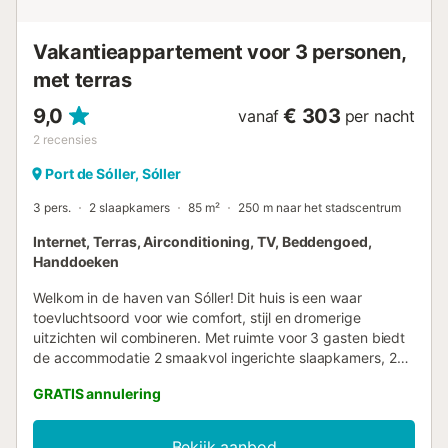
aanwezig. Na gebruik dienen jullie zelf voor verdere
benodigdheden te zorgen....
Vakantieappartement voor 3 personen,
met terras
9,0
€ 303
vanaf
per nacht
2
recensies
Port de Sóller, Sóller
3 pers.
2 slaapkamers
85 m²
250 m naar het stadscentrum
Internet, Terras, Airconditioning, TV, Beddengoed,
Handdoeken
Welkom in de haven van Sóller! Dit huis is een waar
toevluchtsoord voor wie comfort, stijl en dromerige
uitzichten wil combineren. Met ruimte voor 3 gasten biedt
de accommodatie 2 smaakvol ingerichte slaapkamers, 2
moderne badkamers met douches, en een open
GRATIS annulering
woonkamer met een volledig uitgeruste kitchenette,
perfect om de chef-kok in u te inspireren. De ziel van het
huis is het spectaculaire balkon: een hoekje waar het
Bekijk aanbod