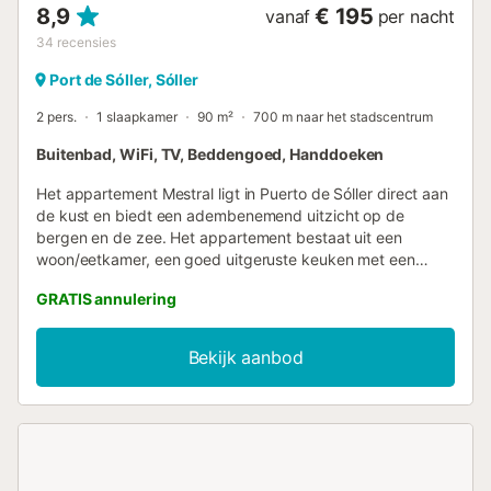
8,9
€ 195
vanaf
per nacht
34
recensies
Port de Sóller, Sóller
2 pers.
1 slaapkamer
90 m²
700 m naar het stadscentrum
Buitenbad, WiFi, TV, Beddengoed, Handdoeken
Het appartement Mestral ligt in Puerto de Sóller direct aan
de kust en biedt een adembenemend uitzicht op de
bergen en de zee. Het appartement bestaat uit een
woon/eetkamer, een goed uitgeruste keuken met een
vaatwasser, een slaapkamer en een badkamer en is
GRATIS annulering
daarom geschikt voor 2 personen. Extra voorzieningen zijn
Wi-Fi, ventilatoren, een wasmachine, kabeltelevisie, een
babybedje en een kinderstoel. In je privé buitenruimte vind
Bekijk aanbod
je zowel een balkon als een open terras waar je kunt
ontspannen op de comfortabele ligstoelen terwijl je uitkijkt
over de zee of geniet van een glas wijn terwijl je de zon
onder ziet gaan. Verder is er ook een gedeeld zwembad
waar je gebruik van kunt maken. In 3 minuten lopen bereik
je het dichtstbijzijnde restaurant en in 8 minuten lopen