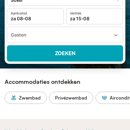
Sóller
Aankomst
Vertrek
za 08-08
za 15-08
Gasten
ZOEKEN
Accommodaties ontdekken
Zwembad
Privézwembad
Aircondit