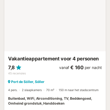
(ongeveer 1 minuut lopen) bereik je het prachtige strand
van Platja des Través waar je kunt ontspannen op het
zachte zand. Parkeren op straat is mogelijk. Feesten of
soortgelijke evenementen zijn niet toegestaan. De
minimumleeftijd om in te checken is 25 jaar. Inchecken na
21:00 uur kan geregeld worden tegen een toeslag.
Licentienummer: ETV13657 Naam: Los Olivos...
Vakantieappartement voor 4 personen
7,8
€ 160
vanaf
per nacht
45
recensies
Port de Sóller, Sóller
4 pers.
2 slaapkamers
70 m²
150 m naar het stadscentrum
Buitenbad, WiFi, Airconditioning, TV, Beddengoed,
Omheind grondstuk, Handdoeken