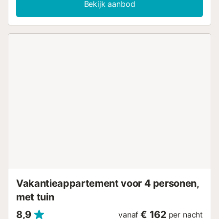
Bekijk aanbod
geschikt voor maximaal 4 personen. Tot de extra
voorzieningen behoren Wi-Fi, ventilatoren, airconditioning
en een smart-tv. Een babybedje en kinderstoel zijn op
aanvraag beschikbaar. Buiten kunnen jullie ontspannen op
een van de twee terrassen (voor en achter). Het voorterras
is comfortabel ingericht met een tafel en stoelen—ideaal
om samen te eten en te genieten van het schitterende
uitzicht op zee en de levendige promenade. Dankzij de
gunstige ligging vinden jullie direct voor de deur diverse
winkels, restaurants, cafés, een speeltuin en het
zandstrand Platja d’en Repic. Hier kunnen jullie zonnen op
het strand van zand en kiezels, of in 5 minuten lopen naar
het grotere strand van de haven, Platja des Través, waar
nog meer watersportmogelijkheden en winkels zijn. Bij
aankomst na 21:00 uur dienen jullie zelf in te checken of
betalen jullie een toeslag. Beddengoed en handdoeken zijn
inbegrepen. Let op: hoewel er een stapelbed in de hal
staat, mogen er maxima...
Vakantieappartement voor 4 personen,
met tuin
8,9
€ 162
vanaf
per nacht