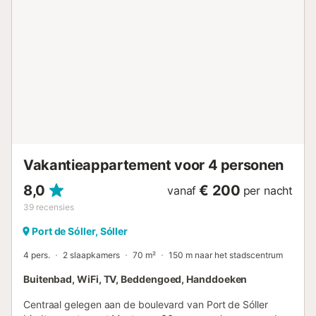
appartement bevinden zich de twee slaapkamers: een met
een tweepersoonsbed en een met twee
eenpersoonsbedden en een badkamer met bad. In het
appartement zijn twee draagbare ventilatoren aanwezig.
Kortom, het appartement bevindt zich in een van de
mooiste straatjes van de haven van Sóller, in een zeer
rustige omgeving, maar toch heel dicht bij de meest
prestigieuze restaurants van de plek en natuurlijk winkels
met lokale producten. Sóller en Puerto de Sóller zijn een
van de beroemdste dorpen van het eiland. Ze zullen u niet
onberoerd laten. Boek nu tegen de beste prijs! ETVPL/14...
Vakantieappartement voor 4 personen
8,0
€ 200
vanaf
per nacht
39
recensies
Port de Sóller, Sóller
4 pers.
2 slaapkamers
70 m²
150 m naar het stadscentrum
Buitenbad, WiFi, TV, Beddengoed, Handdoeken
Centraal gelegen aan de boulevard van Port de Sóller