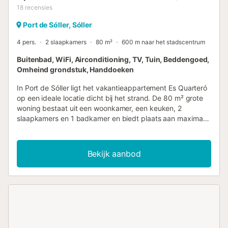
18
recensies
Port de Sóller, Sóller
4 pers.
2 slaapkamers
80 m²
600 m naar het stadscentrum
Buitenbad, WiFi, Airconditioning, TV, Tuin, Beddengoed,
Omheind grondstuk, Handdoeken
In Port de Sóller ligt het vakantieappartement Es Quarteró
op een ideale locatie dicht bij het strand. De 80 m² grote
woning bestaat uit een woonkamer, een keuken, 2
slaapkamers en 1 badkamer en biedt plaats aan maximaal
4 gasten. Tot de extra voorzieningen behoren wifi, een tv,
airconditioning, een ventilator en een wasmachine. Op
verzoek zijn een babybedje en kinderstoel beschikbaar.
Bekijk aanbod
Het appartement beschikt over een eigen buitenruimte
met een overdekt terras en een balkon. Jullie hebben
toegang tot een gedeelde buitenruimte met zwembad,
tuin en open terras. Privé ligstoelen zijn beschikbaar bij het
zwembad. Het zwembad wordt alleen gedeeld met het
appartement erboven, waar de eigenaar woont. Het strand
en het openbaar vervoer zijn op loopafstand. Een