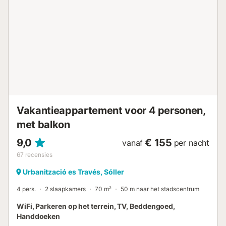
Palma: 30 minuten rijden Sóller: 5 minuten rijden Strand:
steek de promenade over en jullie staan op het zand!
Luchthaven: 40 minuten rijden. Dit is een accommodatie
voor zelfvoorziening. Beddengoed, handdoeken,
toiletpapier bij aankomst en andere basisvoorzieningen
zijn aanwezig. Na gebruik dienen jullie zelf voor aanvulling
te zorgen. Om hygiënische redenen worden er geen
etensresten achtergelaten in het appartement....
Vakantieappartement voor 4 personen,
met balkon
9,0
€ 155
vanaf
per nacht
67
recensies
Urbanització es Través, Sóller
4 pers.
2 slaapkamers
70 m²
50 m naar het stadscentrum
WiFi, Parkeren op het terrein, TV, Beddengoed,
Handdoeken