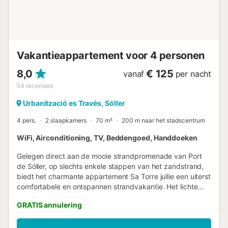
droger (tegen betaling) staat ter beschikking van alle
gasten. De voorzieningen van het complex omvatten een
gemeenschappelijk zwembad met zonneterras, bereikbaar
via trappen. De onovertroffen locatie blijkt uit de nabijheid
van alle attracties: het levendige centrum van Port de...
Vakantieappartement voor 4 personen
8,0
€ 125
vanaf
per nacht
54
recensies
Urbanització es Través, Sóller
4 pers.
2 slaapkamers
70 m²
200 m naar het stadscentrum
WiFi, Airconditioning, TV, Beddengoed, Handdoeken
Gelegen direct aan de mooie strandpromenade van Port
de Sóller, op slechts enkele stappen van het zandstrand,
biedt het charmante appartement Sa Torre jullie een uiterst
comfortabele en ontspannen strandvakantie. Het lichte
vakantieverblijf met sfeervolle antieke meubels beschikt
GRATIS annulering
over een woonkamer met zeezicht, een goed uitgeruste
keuken, 2 slaapkamers (waarvan één met 2
eenpersoonsbedden), een badkamer en een apart toilet,