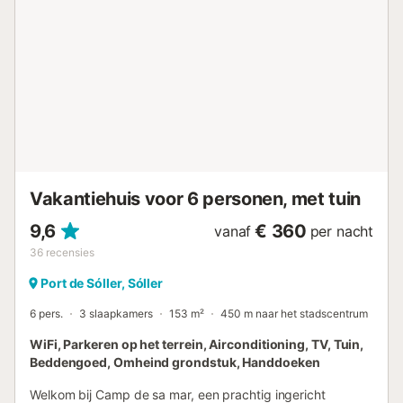
tennisbaan is in 15 minuten te voet bereikbaar. Huisdieren,
roken en evenementen zijn niet toegestaan. Er is een
handig self check-in systeem. Dit is een accommodatie
voor zelfvoorziening. Beddengoed, handdoeken,
toiletpapier bij aankomst en andere basisvoorzieningen
zijn aanwezig. Jullie dienen na gebruik zelf nieuwe
benodigdheden aan te schaffen....
Vakantiehuis voor 6 personen, met tuin
9,6
€ 360
vanaf
per nacht
36
recensies
Port de Sóller, Sóller
6 pers.
3 slaapkamers
153 m²
450 m naar het stadscentrum
WiFi, Parkeren op het terrein, Airconditioning, TV, Tuin,
Beddengoed, Omheind grondstuk, Handdoeken
Welkom bij Camp de sa mar, een prachtig ingericht