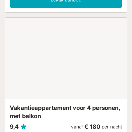
blauw van de lucht het blauw van de zee ontmoet, en u
een onvergetelijk panoramisch uitzicht over de baai van
de haven van Sóller biedt. Als u op zoek bent naar een
authentieke, ontspannende ervaring met die speciale toets
die vakanties verandert in onvergetelijke herinneringen,
dan is dit uw huis! Houd er rekening mee dat er 120 treden
zijn voordat u de accommodatie bereikt. Leeftijdsbeleid:
Deze accommodatie is uitsluitend beschikbaar voor
volwassen gasten (ouder dan 18 jaar). Kinderen en baby's
zijn niet toegestaan. - - - - - BELANGRIJKE OPMERKINGEN
- - - - - Alle reserveringen zijn inclusief gratis verbruik van
leidingwater, 30€ elektriciteitsverbruik per reservering, en
in het winterseizoen, indien de accommodatie hiervan is
voorzien, 30€ niet-elektrisch verbruik (verwarming op
stookolie, gas of propaan). Alle accommodaties
beschikken over binnen- of buitenmeters die toegankelijk
en controleerbaar zijn voor de klant. De prijs voor extra
verbruik bedraagt 0,35...
Vakantieappartement voor 4 personen,
met balkon
9,4
€ 180
vanaf
per nacht