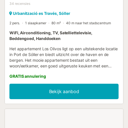
34
recensies
Urbanització es Través, Sóller
2 pers.
1 slaapkamer
80 m²
40 m naar het stadscentrum
WiFi, Airconditioning, TV, Satelliettelevisie,
Beddengoed, Handdoeken
Het appartement Los Olivos ligt op een uitstekende locatie
in Port de Sóller en biedt uitzicht over de haven en de
bergen. Het mooie appartement bestaat uit een
woon/eetkamer, een goed uitgeruste keuken met een
vaatwasser, een slaapkamer en een badkamer en is dus
GRATIS annulering
geschikt voor 2 personen. Extra voorzieningen zijn Wi-Fi,
een wasmachine, airconditioning, satelliet- en
kabeltelevisie, een babybedje en een kinderstoel. Verder
Bekijk aanbod
biedt het appartement een balkon waar je 's avonds kunt
genieten van een glas wijn en de zon achter de bergen
kunt zien ondergaan. Dankzij de uitstekende locatie zijn
restaurants, bars en cafés gemakkelijk te voet bereikbaar
in 3 minuten en de dichtstbijzijnde supermarkt ligt op 5
minuten lopen (400 m). In slechts een paar stappen