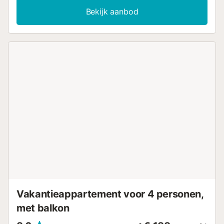
tv. Er is ook een babybedje en kinderstoel beschikbaar.
Bekijk aanbod
Slaapkamer 1 heeft 2 eenpersoonsbedden, slaapkamer 2
heeft 1 queensize bed. Jullie privé buitenruimte bestaat uit
een balkon waar jullie van het berglandschap kunnen
genieten. Daarnaast is er toegang tot een gedeelde
buitenruimte met zwembad en overdekt terras. Neem
samen een verfrissende duik of ontspan op het terras in de
zon. Het dichtstbijzijnde restaurant ligt op 200 m, een café
op 782 m en een bar op 146 m afstand. Het strand Platja
des Traves ligt op 1 km van het appartement en de
dichtstbijzijnde supermarkt op 815 m. De luchthaven
Palma de Mallorca ligt op 35,4 km afstand. Huisdieren zijn
niet toegestaan. Dit is een accommodatie voor
zelfvoorziening. Beddengoed, handdoeken en toiletpapier
bij aankomst en andere basisvoorzieningen zijn aanwezig.
Jullie dienen na gebruik zelf voor nieuwe benodigdheden
te zorgen....
Vakantieappartement voor 4 personen,
met balkon