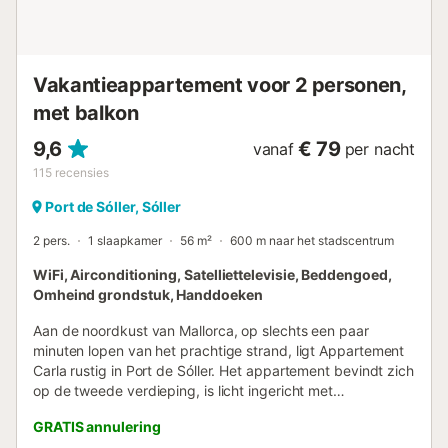
Vakantieappartement voor 2 personen,
met balkon
9,6
€ 79
vanaf
per nacht
115
recensies
Port de Sóller, Sóller
2 pers.
1 slaapkamer
56 m²
600 m naar het stadscentrum
WiFi, Airconditioning, Satelliettelevisie, Beddengoed,
Omheind grondstuk, Handdoeken
Aan de noordkust van Mallorca, op slechts een paar
minuten lopen van het prachtige strand, ligt Appartement
Carla rustig in Port de Sóller. Het appartement bevindt zich
op de tweede verdieping, is licht ingericht met
rustgevende kleuren en unieke details. Jullie beschikken
GRATIS annulering
over een woon-/eetkamer, een volledig uitgeruste keuken,