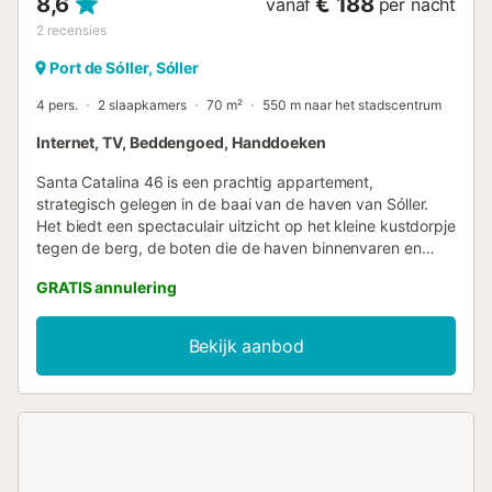
8,6
€ 188
vanaf
per nacht
2
recensies
Port de Sóller, Sóller
4 pers.
2 slaapkamers
70 m²
550 m naar het stadscentrum
Internet, TV, Beddengoed, Handdoeken
Santa Catalina 46 is een prachtig appartement,
strategisch gelegen in de baai van de haven van Sóller.
Het biedt een spectaculair uitzicht op het kleine kustdorpje
tegen de berg, de boten die de haven binnenvaren en
natuurlijk de zee. Het appartement heeft een zeer
GRATIS annulering
bijzondere inrichting dankzij de exquise smaak van de
eigenaren. We benadrukken zonder twijfel het terras,
ingericht met een hangmat en een tafel zodat 4 personen
Bekijk aanbod
op elk moment kunnen genieten terwijl ze het prachtige
landschap voor hun ogen aanschouwen. Het terras is
verbonden met een woon-eetkamer met een bank om
televisie te kijken, van waaruit u nog steeds de zee kunt
zien, en daarnaast nog een tafel voor 4 personen binnen.
De keuken is volledig uitgerust met alles wat u nodig heeft
om uw favoriete recept te bereiden. Aan het einde van het