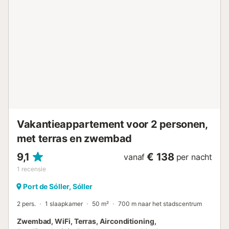
bereik je nog meer cafés, bars en restaurants. De
dichtstbijzijnde supermarkt ligt op 9 minuten lopen van het
appartement (750 m). Het strand Platja de Traves, met zijn
zachte, gouden zand, wacht ook op je bezoek op 10
minuten lopen (850 m). Feesten of soortgelijke
evenementen zijn niet toegestaan. De minimumleeftijd om
in te checken is 25 jaar. Parkeren op straat is mogelijk.
Inchecken na 21:00 uur kan geregeld worden tegen een
toeslag. Licentienummer: ETV7652 Naam: Mestral...
Vakantieappartement voor 2 personen,
met terras en zwembad
9,1
€ 138
vanaf
per nacht
1
recensie
Port de Sóller, Sóller
2 pers.
1 slaapkamer
50 m²
700 m naar het stadscentrum
Zwembad, WiFi, Terras, Airconditioning,