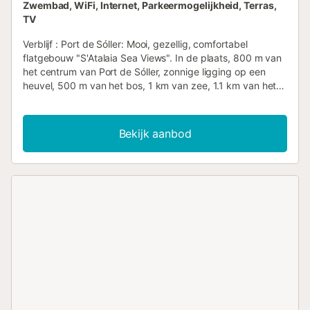
Zwembad, WiFi, Internet, Parkeermogelijkheid, Terras,
TV
Verblijf : Port de Sóller: Mooi, gezellig, comfortabel
flatgebouw "S'Atalaia Sea Views". In de plaats, 800 m van
het centrum van Port de Sóller, zonnige ligging op een
heuvel, 500 m van het bos, 1 km van zee, 1.1 km van het
strand. Voor medegebruik: rechthoekig zwembad (10 x 5
m, seizoensbeschikbaarheid: 01.mei.-30.sep.). Terras. Huis
Infrastructuur: internettoegang, WIFI-verbinding,
Bekijk aanbod
wasmachine. Toegang met de auto via een steil pad.
Parkeerplaats bij het huis op het terrein.
Levensmiddelenwinkel 1 km, supermarkt 1 km, restaurant,
bar 300 m, centrum 14 minuten lopen, bushalte 1 km,
zandstrand 1 km. Jachthaven 1,3 km. Let op: geschikt
voor gezinnen, geschikt voor senioren. Zeer geschikt voor
4 volwassenen. Trap naar het zwembad. Huisvesting :
"Can Guillem Sea Views", apt 3 pièces 75 m2 au 2ème
étage. Logement idéal pour 4 adultes. Aménagement
fonctionnel et plaisant: séjour/salle à manger avec table
pour les repas, TV (satellite) et radiateur électrique. Sortie
sur le balcon. 1 chambre avec 2 lits et radiateur électrique.
1 chambre avec 1 grand-lit (160 cm), radiateur électrique.