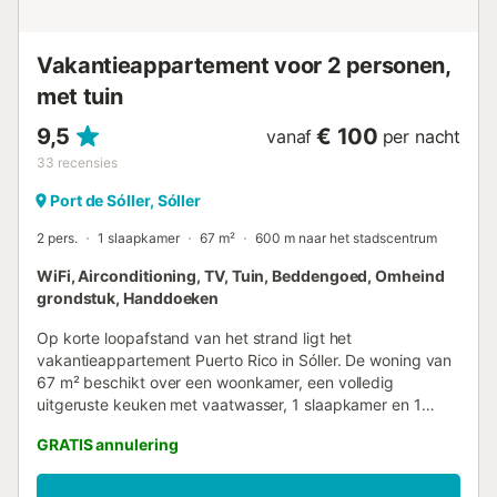
luchthaven op 38 km rijden. Praktische informatie:
Parkeren: Privéparkeerplaats geschikt voor kleine tot
middelgrote auto's. Huisregels: G...
Vakantieappartement voor 2 personen,
met tuin
9,5
€ 100
vanaf
per nacht
33
recensies
Port de Sóller, Sóller
2 pers.
1 slaapkamer
67 m²
600 m naar het stadscentrum
WiFi, Airconditioning, TV, Tuin, Beddengoed, Omheind
grondstuk, Handdoeken
Op korte loopafstand van het strand ligt het
vakantieappartement Puerto Rico in Sóller. De woning van
67 m² beschikt over een woonkamer, een volledig
uitgeruste keuken met vaatwasser, 1 slaapkamer en 1
badkamer, geschikt voor 2 personen. Extra voorzieningen
GRATIS annulering
zijn snelle wifi, airconditioning, ventilator, verwarming,
wasmachine en tv met dvd-speler. Er zijn ook een
kinderbedje en kinderstoel aanwezig. Het appartement