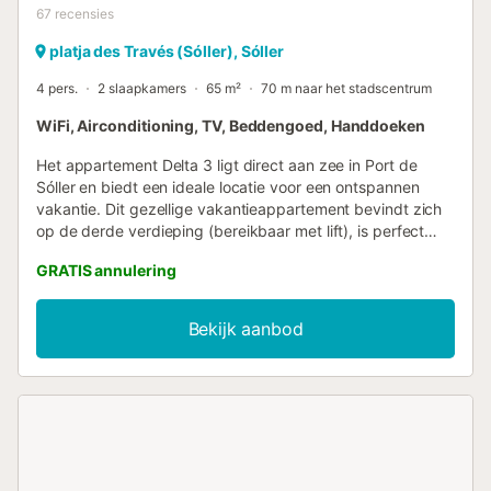
67
recensies
platja des Través (Sóller), Sóller
4 pers.
2 slaapkamers
65 m²
70 m naar het stadscentrum
WiFi, Airconditioning, TV, Beddengoed, Handdoeken
Het appartement Delta 3 ligt direct aan zee in Port de
Sóller en biedt een ideale locatie voor een ontspannen
vakantie. Dit gezellige vakantieappartement bevindt zich
op de derde verdieping (bereikbaar met lift), is perfect
voor gezinnen en beschikt over een woon-/eetkamer met
GRATIS annulering
goed uitgeruste kitchenette, 2 slaapkamers en een
badkamer, geschikt voor maximaal 4 personen. Jullie
profiteren van WiFi, airconditioning, tv, een babybedje en
Bekijk aanbod
kinderstoel. Het hoogtepunt is het ruime, overdekte balkon
waar jullie samen kunnen eten en genieten van het
prachtige uitzicht op de heuvels en gedeeltelijk op zee.
Een supermarkt ligt op slechts 100 m afstand en
restaurants, bars, cafés en het mooie zandstrand Platja
d'en Repic bevinden zich direct voor de deur. Babybedje
en kinderstoel zijn op aanvraag beschikbaar. Afstanden: