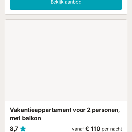
Bekijk aanbod
heeft zowel open als overdekte privéterrassen, perfect om
’s avonds te ontspannen. Daarnaast is er een gedeelde
tuin die jullie kunnen gebruiken. De stranden Es Trenc en
Ses Covetes liggen in de buurt, zodat jullie gemakkelijk
van de kust kunnen genieten. Gratis parkeren is mogelijk
op straat. Gezinnen met kinderen zijn van harte welkom.
Huisdieren zijn niet toegestaan. De wifi is geschikt voor
videogesprekken. Strand- en zwembadhanddoeken
worden voor extra comfort tijdens jullie verblijf verstrekt....
Vakantieappartement voor 2 personen,
met balkon
8,7
€ 110
vanaf
per nacht