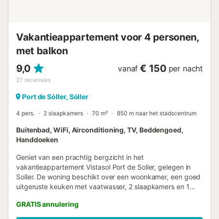
schaffen. Om hygiënische redenen blijven er geen
etensresten achter in het verblijf....
Vakantieappartement voor 4 personen,
met balkon
9,0
€ 150
vanaf
per nacht
27
recensies
Port de Sóller, Sóller
4 pers.
2 slaapkamers
70 m²
850 m naar het stadscentrum
Buitenbad, WiFi, Airconditioning, TV, Beddengoed,
Handdoeken
Geniet van een prachtig bergzicht in het
vakantieappartement Vistasol Port de Soller, gelegen in
Soller. De woning beschikt over een woonkamer, een goed
uitgeruste keuken met vaatwasser, 2 slaapkamers en 1
badkamer, geschikt voor maximaal 4 personen. Tot de
GRATIS annulering
extra voorzieningen behoren wifi met een aparte werkplek
voor thuiswerken, airconditioning, een wasmachine en een