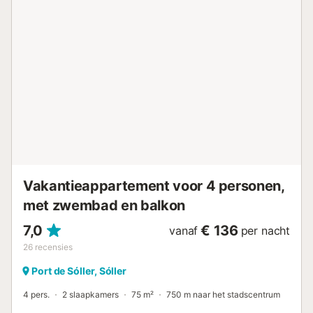
Vakantieappartement voor 4 personen,
met zwembad en balkon
7,0
€ 136
vanaf
per nacht
26
recensies
Port de Sóller, Sóller
4 pers.
2 slaapkamers
75 m²
750 m naar het stadscentrum