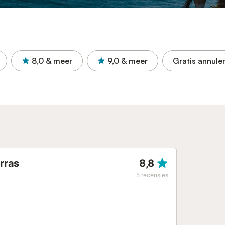
8,0
& meer
9,0
& meer
Gratis annule
rras
8,8
5
recensies