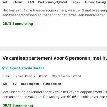
WiFi
Internet
LAN
Parkeermogelijkheid
Terras
Airconditioning
Het bestaat uit drie tweepersoonskamers, waarvan 2 met twee ee
een tweepersoonsbed en toegang tot het terras, een badkamer en toi
geen vaatwasser. De woon-eetkamer met uitzicht op het strand hee
GRATIS annulering
flatscreen-tv en een eethoek. Het grote terras is gemeubileerd (tafe
uitzicht op zee. Het appartement beschikt over beddengoed en ha
keukengerei voor 6 personen, airconditioning en wifi. Accommodati
Tenzij anders vermeld, zijn diensten zoals schoonmaak, beddengoe
de prijs van deze accommodatie. Indien huisdieren zijn toegestaan (
hier kosten aan verbonden zijn. Alleen de in deze advertentie genoe
die niet wordt genoemd, wordt als niet aanwezig beschouwd. Tenzij 
Vakantieappartement voor 6 personen, met hu
voertuigen in de accommodatie aanwezig is, is het opladen van elek
Vila-seca, Costa Dorada
6 pers.
2 slaapkamers
60 m²
200 m naar het strand
WiFi
TV
Beddengoed
Handdoeken
Met uitzicht op de Middellandse Zee is het vakantieappartement Ti
een ontspannen vakantie. De woning van 60 m² beschikt over een w
keuken, 2 slaapkamers, 1 badkamer en een extra toilet, waardoor er
GRATIS annulering
Extra voorzieningen zijn onder andere snelle Wi-Fi (geschikt voor vid