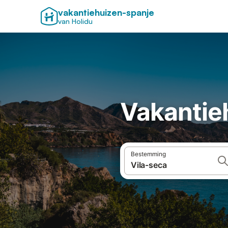
vakantiehuizen-spanje
van Holidu
Vakantieh
Bestemming