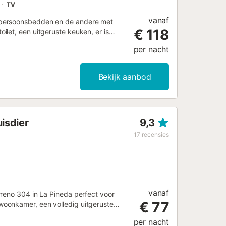
TV
vanaf
npersoonsbedden en de andere met
€ 118
let, een uitgeruste keuken, er is
ft een zithoek met een sofa en een
per nacht
ls en stoelen) en biedt een prachtig
nddoeken, evenals alle benodigde
e beheerd door een professional.
Bekijk aanbod
d, handdoeken etc. niet inbegrepen in
informatie in de advertentie), kunnen
mde uitrusting is aanwezig. Uitrusting
er een oplaadstation voor elektrische
isdier
9,3
trische voertuigen verboden....
17
recensies
vanaf
rreno 304 in La Pineda perfect voor
€ 77
oonkamer, een volledig uitgeruste
 plaats is voor maximaal 6 personen.
per nacht
eogesprekken), televisie, ventilator,