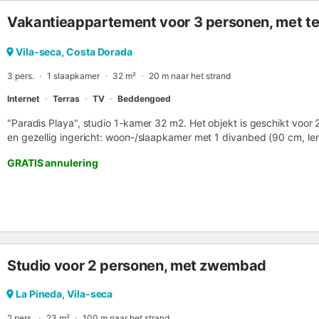
Voorzieningen Gebouw: Het gebouw beschikt over een lift. Omgeving
Vakantieappartement voor 3 personen, met te
en moderne kustplaats aan de Costa Daurada, gelegen in de gemeen
stad Tarragona en het levendige Salou). Het biedt de perfecte bal
willen rusten en loskoppelen van het stadsritme, zonder het plezier
Vila-seca, Costa Dorada
restaurants, supermarkten, ijssalons en nog veel meer. Stranden: De b
3 pers.
1 slaapkamer
32 m²
20 m naar het strand
Internet
Terras
TV
Beddengoed
"Paradis Playa", studio 1-kamer 32 m2. Het objekt is geschikt voor
en gezellig ingericht: woon-/slaapkamer met 1 divanbed (90 cm, le
cm, lengte 190 cm), Digitale TV en Flatscreen TV. Woonkeuken (2 k
GRATIS annulering
broodrooster, waterkoker, magnetron, elektrische koffiemachine, p
extra). Douche/WC. Boiler (50 liter). Geen verwarmingsmogelijkheid.
Zijdelings uitzicht op zee. Ter beschikking: wasmachine, strijkijzer, h
HUTT-073088 // Reg. Nr.: ESFCTU00004302400009086600000
Studio voor 2 personen, met zwembad
La Pineda, Vila-seca
2 pers.
23 m²
100 m naar het strand