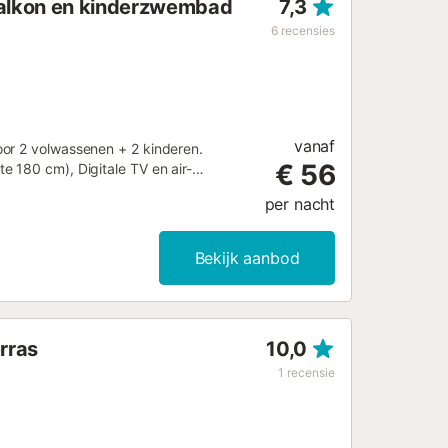
balkon en kinderzwembad
7,3
n het gebouw....
6
recensies
vanaf
oor 2 volwassenen + 2 kinderen.
€ 56
 180 cm), Digitale TV en air-
cm, lengte 180 cm). Open keuken
per nacht
 boiler (50 liter). Bad/WC. Balkon.
l, kinderbed tot 3 jaar, haardroger.
:
Bekijk aanbod
88...
rras
10,0
1
recensie