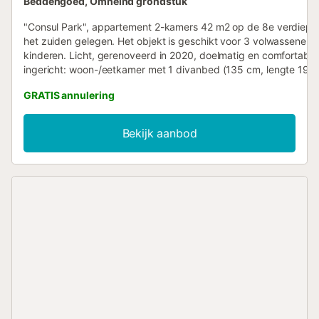
Beddengoed, Omheind grondstuk
"Consul Park", appartement 2-kamers 42 m2 op de 8e verdiepin
het zuiden gelegen. Het objekt is geschikt voor 3 volwassenen 
kinderen. Licht, gerenoveerd in 2020, doelmatig en comfortabel
ingericht: woon-/eetkamer met 1 divanbed (135 cm, lengte 190
eettafel, TV en zwart-wit TV. Uitgang naar het terras. 1 kamer m
GRATIS annulering
pers bed (1 x 135 cm, lengte 190 cm). Uitgang naar het terras.
keuken (4-pits kookplaat, oven, broodrooster, waterkoker, diepv
elektrische koffiemachine). Douche/WC. Geen verwarmingsmogel
Bekijk aanbod
Balkonmeubilair. Uitzicht op de oceaan. Ter beschikking: wasma
strijkijzer, kinderstoel, kinderbed tot 3 jaar, haardroger. Internet 
gratis). Geschikt voor families. TV alleen ES. HUTG-065450 // Re
ESFCTU0000170280002584120000000000000000000006545