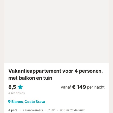
· Eetkamer met TV. Gratis Wi-Fi internet. · Badkamer met
onlangs gerenoveerde douche. · Het appartement is op de
tweede verdieping zonder lift. Toegang tot het gebouw is
via de Esperança straat. In de zomer mag u een van de
meest verwachte evenementen aan de Costa Brava niet
missen: de Internationale Vuurwerkcompetitie in Blanes,
die 5 avonden duurt. Elk jaar verzamelen duizenden
mensen zich op het strand om van dit magnifieke
schouwspel te genieten. · De accommodatie heeft geen
eigen parkeergelegenheid. Beschikbaarheid van betaalde
openbare parkeergelegenheid in dezelfde straat en in de
haven, blauwe zone parkeerplaatsen. · Blanes heeft een
grote gratis openbare parkeerplaats tegenover de
bibliotheek, op 20 minuten lopen van het appartem...
Vakantieappartement voor 4 personen,
met balkon en tuin
8,5
€ 149
vanaf
per nacht
4
recensies
Blanes, Costa Brava
4 pers.
2 slaapkamers
51 m²
900 m tot de kust