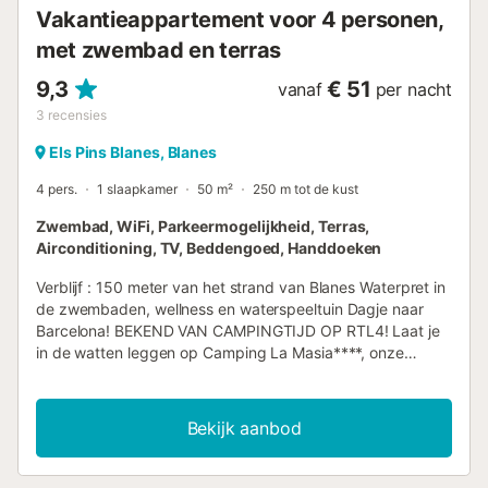
Vakantieappartement voor 4 personen,
met zwembad en terras
9,3
€ 51
vanaf
per nacht
3
recensies
Els Pins Blanes, Blanes
4 pers.
1 slaapkamer
50 m²
250 m tot de kust
Zwembad, WiFi, Parkeermogelijkheid, Terras,
Airconditioning, TV, Beddengoed, Handdoeken
Verblijf : 150 meter van het strand van Blanes Waterpret in
de zwembaden, wellness en waterspeeltuin Dagje naar
Barcelona! BEKEND VAN CAMPINGTIJD OP RTL4! Laat je
in de watten leggen op Camping La Masia****, onze
geliefde familiecamping aan de Costa Brava. Op 150
meter van het strand van Blanes. Met de boulevard en
strandbarretjes om de hoek geniet je elk moment van het
Bekijk aanbod
zonnige klimaat en de bruisende vakantiesfeer. En dat in
een idyllische omgeving aan de Spaanse kust. Siësta
tussen de palmbomen Met overal bloemen, fleurige perken