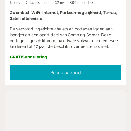
5 pers.
2 slaapkamers
32 m²
300 m tot de kust
Zwembad, WiFi, Internet, Parkeermogelijkheid, Terras,
Satelliettelevisie
De verzorgd ingerichte chalets en cottages liggen aan
laantjes op een apart deel van Camping Solmar. Deze
cottage is geschikt voor max. twee volwassenen en twee
kinderen tot 12 jaar. Je beschikt over een terras met
tuinmeubilair en 1 parkeerplek per chalet/cottage. Deze
GRATIS annulering
accommodatie ligt op een vakantiepark. Er zijn meerdere
accommodaties binnen dit type aanwezig. Wenst u
meerdere accommodaties voor dezelfde periode te
Bekijk aanbod
boeken? Neemt u dan contact met ons op via de chat...