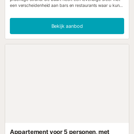
een verscheidenheid aan bars en restaurants waar u kunt
genieten van het uitstekende gastronomische aanbod in
de directe omgeving van de flat. De flat is stijlvol en
modern ingericht. Vanuit de comfortabele woonkamer met
Bekijk aanbod
geïntegreerde keuken heeft u toegang tot het balkon met
uitzicht op de kinderspeelplaats direct voor de deur. De
stad Blanes staat bekend als het "portaal van de Costa
Brava" en heeft prachtige baaien die deze plaats zo uniek
maken. Het gebied heeft een jeugdige sfeer met een
verscheidenheid aan bars en restaurants waar u kunt
genieten van uitstekend eten op loopafstand van de flat.
Breng hier een ontspannen vakantie door in de zon op de
fantastische stranden van de Spaanse kust....
Appartement voor 5 personen, met