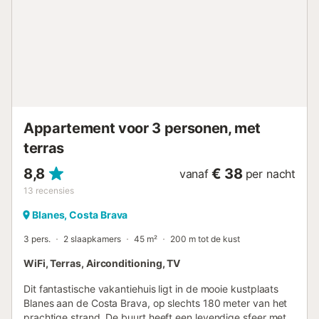
toegestaan. TOERISBELASTING: NIET inbegrepen (te
betalen bij de receptie) DEPOSIT: €150
/appartement/verblijf (op kaart) Aankomsten buiten
kantooruren: mailbox met toegangscode, u moet dagen
voor aankomst bellen om de openingscode te
ontvangen....
Appartement voor 3 personen, met
terras
8,8
€ 38
vanaf
per nacht
13
recensies
Blanes, Costa Brava
3 pers.
2 slaapkamers
45 m²
200 m tot de kust
WiFi, Terras, Airconditioning, TV
Dit fantastische vakantiehuis ligt in de mooie kustplaats
Blanes aan de Costa Brava, op slechts 180 meter van het
prachtige strand. De buurt heeft een levendige sfeer met