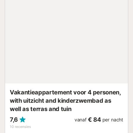
zomerdagen is er een draagbare airconditioning in de
woonkamer beschikbaar. De uitstekende locatie op slechts
1 minuut van de zeedijk en het hoofdstrand maken het
ideaal voor een onvergetelijke vakantie. Het is gelegen in
het historische centrum van Blanes, in een van de meest
traditionele straten van de stad, waar u kunt genieten van
de beste restaurants en kwaliteitswinkels. In de zomer
mag u niet missen,,, een van de meest verwachte
evenementen aan de Costa Brava, de Vuurwerkcompetitie
van Blanes, die 5 nachten duurt. Duizenden mensen
verzamelen zich op het strand om te genieten van dit
prachtige spektakel. CHECK-IN: · De minimumleeftijd voor
boeking en check-in is 25 jaar. · Het is verplicht voor alle
gasten om een officieel wettelijk...
Vakantieappartement voor 4 personen,
with uitzicht and kinderzwembad as
well as terras and tuin
7,6
€ 84
vanaf
per nacht
10
recensies