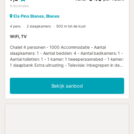
6
recensies
Els Pins Blanes, Blanes
4 pers.
2 slaapkamers
500 m tot de kust
WiFi, TV
Chalet 4 personen - 1000 Accommodatie - Aantal
slaapkamers: 1 - Aantal bedden: 4 - Aantal badkamers: 1 -
Aantal toiletten: 1 - 1 kamer: 1 tweepersoonsbed - 1 kamer:
1 slaapbank Extra uitrusting - Televisie: Inbegrepen in de
prijs - Gasfornuis - Magnetron - Koelkast - Servies en
keukengerei - Elektrisch koffiezetapparaat - Dekbedden
of dekens inbegrepen - Inclusief kussens Huisdieren - Voor
Bekijk aanbod
huisdieren gelden de regels en eventuele kosten van het
park. - Huisdieren: Geen huisdieren toegelaten
Aankomstinformatie - Aankomsttijd: Vanaf 14:00 -
Vertrektijd: Tot 10:00 - Telefoonnummer: +34 972 34 80
34 Belastingen en extra kosten - Waarborgsom: € 200,00
- Toeristenbelasting niet inbegrepen - Toeristenbelasting: -
Eco-deelname: Ten zuidwesten van Blanes, midden in de
Costa Brava en vlakbij Malgrat de Mar, heet deze gezellige