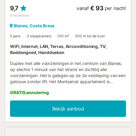
9,7
€ 93
vanaf
per nacht
6
recensies
Blanes, Costa Brava
5 pers.
3 slaapkamers
100 m²
300 m tot de kust
WiFi, Internet, LAN, Terras, Airconditioning, TV,
Beddengoed, Handdoeken
Duplex met alle voorzieningen in het centrum van Blanes,
op slechts 1 minuut van het strand en dichtbij alle
voorzieningen. Het is gelegen op de 2e verdieping van een
gebouw zonder lift. Het Montserrat appartement is
geschikt voor 5 personen en beschikt over een terras met
GRATIS annulering
barbecue. Het duplex is als volgt ingedeeld: . Woon-
eetkamer . Uitgeruste keuken . 1 badkamer met douche . 1
badkamer met bad . 3 slaapkamers als volgt verdeeld: -
Bekijk aanbod
Slaapkamer 1: 1 tweepersoonsbed - Slaapkamer 2: 2
eenpersoonsbedden - Slaapkamer 3: 1 eenpersoonsbed.
De toegang tot de bovenverdieping gebeurt via een trap.
Gratis WiFi-service in de accommodatie. Voor de warmste