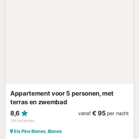
Brava met zijn prachtige vissersdorpjes te verkennen. Met
zijn kristalheldere water, onderwaterparadijzen,
natuurparken en kleine baaien. Het is 60 km naar
Barcelona....
Appartement voor 5 personen, met
terras en zwembad
8,6
€ 95
vanaf
per nacht
154
recensies
Els Pins Blanes, Blanes