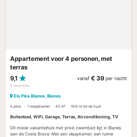
camping families en vrienden welkom op slechts 200
meter van het strand. U kunt genieten van een groot
buitenzwembad met watervallen en een veilige
peuterbadzone voor de kleintjes.Voor sport en vermaak
zijn er diverse faciliteiten: een multisportveld, tafeltennis,
jeu de boules, speelterreinen en fietsverhuur voor
fietsliefhebbers. In juli en augustus organiseert de
mascotte Solet een miniclub voor kinderen van 4 tot 12
jaar, terwijl oudere gasten kunnen deelnemen aan
Appartement voor 4 personen, met
sporttoernooien en animatie.Qua voorzieningen vindt u
twee restaurants met lokale specialiteiten e...
terras
9,1
€ 39
vanaf
per nacht
6
recensies
Els Pins Blanes, Blanes
4 pers.
1 slaapkamer
42 m²
500 m tot de kust
Buitenbad, WiFi, Garage, Terras, Airconditioning, TV
Dit mooie vakantiehuis met privé zwembad ligt in Blanes
aan de Costa Brava. Met een slaapkamer, een ruime