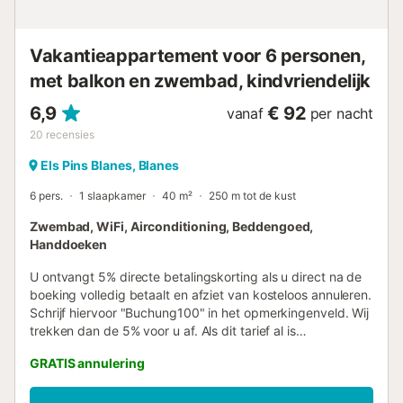
Vakantieappartement voor 6 personen,
met balkon en zwembad, kindvriendelijk
6,9
€ 92
vanaf
per nacht
20
recensies
Els Pins Blanes, Blanes
6 pers.
1 slaapkamer
40 m²
250 m tot de kust
Zwembad, WiFi, Airconditioning, Beddengoed,
Handdoeken
U ontvangt 5% directe betalingskorting als u direct na de
boeking volledig betaalt en afziet van kosteloos annuleren.
Schrijf hiervoor "Buchung100" in het opmerkingenveld. Wij
trekken dan de 5% voor u af. Als dit tarief al is
geselecteerd in het boekingsportaal, is er geen extra
GRATIS annulering
korting mogelijk. Belangrijk: Bij dit tarief is 100% van het
bedrag direct na boeking verschuldigd. Deze korting kan
tot 60 dagen voor aankomst worden geboekt. De