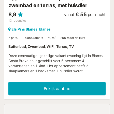
zwembad en terras, met huisdier
8,9
€ 55
vanaf
per nacht
13
recensies
Els Pins Blanes, Blanes
5 pers.
2 slaapkamers
69 m²
200 m tot de kust
Buitenbad, Zwembad, WiFi, Terras, TV
Deze eenvoudige, gezellige vakantiewoning ligt in Blanes,
Costa Brava en is geschikt voor 5 personen: 4
volwassenen en 1 kind. Het appartement heeft 2
slaapkamers en 1 badkamer. 1 huisdier wordt
geaccepteerd. Vanuit de mooie woonkamer heeft u
toegang tot een groot terras waar u zeker veel
aangename momenten zult beleven. Dit vakantiehuis biedt
Bekijk aanbod
een mooie gemeenschappelijke ruimte waar er een
zwembad voor volwassenen en een kinderbad is. Er is ook
een tuin en schommels, evenals andere faciliteiten. Hier
verblijft u op een uitstekende locatie, op slechts 500 m
van het strand. Het is een geweldige kans om de Costa