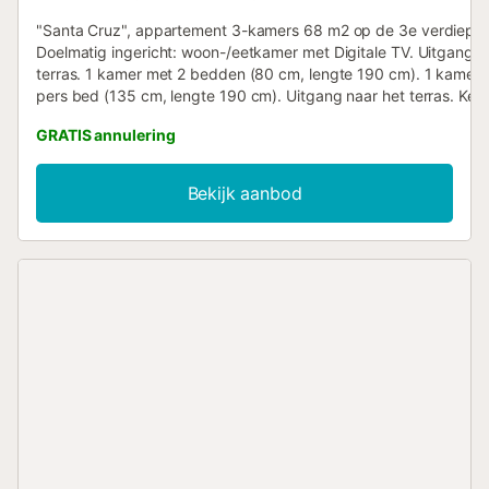
"Santa Cruz", appartement 3-kamers 68 m2 op de 3e verdiepin
Doelmatig ingericht: woon-/eetkamer met Digitale TV. Uitgang n
terras. 1 kamer met 2 bedden (80 cm, lengte 190 cm). 1 kamer 
pers bed (135 cm, lengte 190 cm). Uitgang naar het terras. Keu
afwasmachine, 3 keramische glas kookplaten, broodrooster, wat
GRATIS annulering
magnetron, elektrische koffiemachine). Douche/bidet/WC. Geen
verwarmingsmogelijkheid. 2 terrassen 6 m2. Terrasmeubelen. Te
beschikking: wasmachine, strijkijzer, kinderstoel, kinderbed tot 2
Bekijk aanbod
haardroger. Internet (WiFi, gratis). Geschikt voor families. TV all
HUTG021849 // Reg. Nr.:
ESFCTU000017028000044039000000000000000000HUTG02