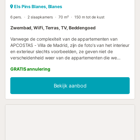
Els Pins Blanes, Blanes
6 pers.
2 slaapkamers
70 m²
150 m tot de kust
Zwembad, WiFi, Terras, TV, Beddengoed
Vanwege de complexiteit van de appartementen van
APCOSTAS - Villa de Madrid, zijn de foto's van het interieur
en exterieur slechts voorbeelden, ze geven niet de
verscheidenheid weer van de appartementen die we
hebben. SITUATIE: Gelegen in de toeristische wijk Los
GRATIS annulering
Pinos, op 50 m van het strand en 1,5 km van het
stadscentrum. COMPOSITIE: - ALLEEN VOOR FAMILIES.
Ze hebben: Capaciteit voor 4/6 personen: Woonkamer met
Bekijk aanbod
tv en slaapbank), 2 tweepersoonsslaapkamers (sommige
met uittrekbare slaapbank), 2 badkamers met douche,
kitchenette en terras of balkon. - Lift.- In de buurt, winkels,
bars, restaurants. InBEGREPEN IN DE PRIJS: - Uitrusting:
lakens, water, elektriciteit, schoonmaak bij in- en uitgang
en gebruik van het zwembad. WIFI: Ja, gratis. NIET
INBEGREPEN IN DE PRIJS: - Mogelijkheid tot huren van
bedlinnen: €5/set en handdoeken: €5/set (betaling bij de
receptie). - Airconditioning: €10 / dag DIEREN: NIET