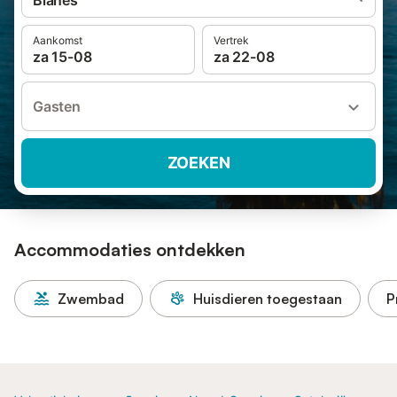
Blanes
Aankomst
Vertrek
za 15-08
za 22-08
Gasten
ZOEKEN
Accommodaties ontdekken
Zwembad
Huisdieren toegestaan
P