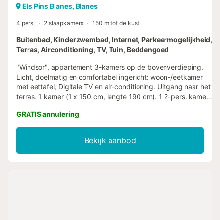
Els Pins Blanes, Blanes
4 pers.
2 slaapkamers
150 m tot de kust
Buitenbad, Kinderzwembad, Internet, Parkeermogelijkheid,
Terras, Airconditioning, TV, Tuin, Beddengoed
"Windsor", appartement 3-kamers op de bovenverdieping.
Licht, doelmatig en comfortabel ingericht: woon-/eetkamer
met eettafel, Digitale TV en air-conditioning. Uitgang naar het
terras. 1 kamer (1 x 150 cm, lengte 190 cm). 1 2-pers. kamer
met 2 bedden (90 cm, lengte 190 cm). Kleine kookhoek
GRATIS annulering
(oven, afwasmachine, 4 keramische glas kookplaten,
broodrooster, waterkoker, magnetron, diepvriezer, elektrische
koffiemachine). Bad/bidet/WC. Geen
Bekijk aanbod
verwarmingsmogelijkheid. Klein terras, op het oosten gelegen.
Terrasmeubelen. Mooi panoramazicht op zee en het
landschap. Ter beschikking: wasmachine, strijkijzer,
haardroger. Internet (WiFi). Parkeerplaats nr. 8 (overdekt),
hoogte 210 cm, breedte 590 cm. Geschikt voor families. TV
alleen ES. HUTG035210 // Reg. Nr.:
ESFCTU00001702800024216900000000000000000HUTG-
0352108...