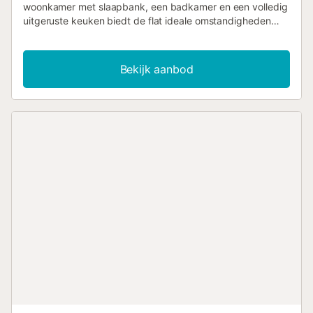
woonkamer met slaapbank, een badkamer en een volledig
uitgeruste keuken biedt de flat ideale omstandigheden
voor een heerlijk verblijf. De mooie flat is geschikt voor 4
personen en heeft een terras waar u met uw geliefden
kunt dineren terwijl u geniet van het prachtige uitzicht. De
Bekijk aanbod
flat ligt in een goed onderhouden wooncomplex met een
gemeenschappelijk zwembad, tennisbanen en een
prachtige tuin, ideaal om te genieten van de heerlijke
temperaturen van dit gebied. U woont hier in een zeer
centrale omgeving met restaurants, bars en talrijke winkels
in de buurt....