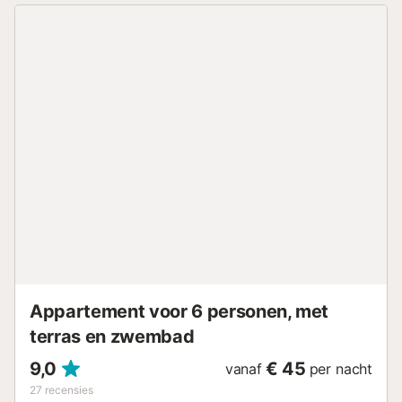
en palmbomen zie je meteen hoe verzorgd en goed
onderhouden de camping is. Echt een plaatje, en perfect
om te ontspannen. Animatie & avondshows Zoek je een
fijne camping voor de kinderen? Hier is elke dag wat te
doen voor de jeugd: kleuter of tiener, aan elke leeftijd
wordt gedacht. Zo is er een kinderclub waar spelletjes en
ander vertier op het programma staan, en voor oudere
kids zijn er sportwedstrijdjes en uitdagingen. 's Avonds?
Dan beleef je het Costa Brava by night-gevoel met
Spaanse gitaren en livemuziek. Er valt zoveel te beleven in
en rondom de camping dat je je niet verveelt! Waterpret &
wellness Zoek je verkoeling? Op de camping vind je een
waterpark met 2 zwembaden en een peuterbad, perfect
voor ontspanning en verfrissing. Als je wat extra
ontspanning zoekt, is de wellnessruimte met spabaden en
massages de ideale plek voor je. Een vakant...
Appartement voor 6 personen, met
terras en zwembad
9,0
€ 45
vanaf
per nacht
27
recensies