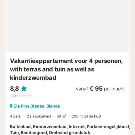
Vakantieappartement voor 4 personen,
with terras and tuin as well as
kinderzwembad
8,8
€ 95
vanaf
per nacht
10
recensies
Els Pins Blanes, Blanes
4 pers.
2 slaapkamers
68 m²
200 m tot de kust
Buitenbad, Kinderzwembad, Internet, Parkeermogelijkheid, Te
Tuin, Beddengoed, Omheind grondstuk