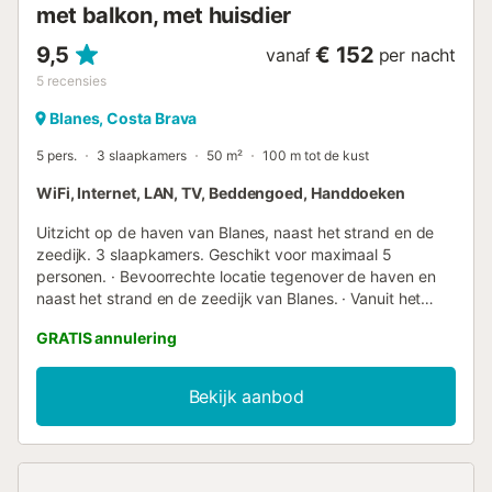
met balkon, met huisdier
9,5
€ 152
vanaf
per nacht
5
recensies
Blanes, Costa Brava
5 pers.
3 slaapkamers
50 m²
100 m tot de kust
WiFi, Internet, LAN, TV, Beddengoed, Handdoeken
Uitzicht op de haven van Blanes, naast het strand en de
zeedijk. 3 slaapkamers. Geschikt voor maximaal 5
personen. · Bevoorrechte locatie tegenover de haven en
naast het strand en de zeedijk van Blanes. · Vanuit het
appartement kunt u naar het strand, de zeedijk, winkels,
GRATIS annulering
restaurants, enz. lopen. · Balkon met uitzicht op de haven
van Blanes. · Appartement geschikt voor maximaal 5
personen. · 3 slaapkamers: - Slaapkamer 1: 1
Bekijk aanbod
tweepersoonsbed, - Slaapkamer 2: 2 eenpersoonsbedden
- Slaapkamer 3: 1 eenpersoonsbed. · Keuken uitgerust met
apparatuur. Koelkast, keramische kookplaat, magnetron,
vaatwasser, koffiezetapparaat, broodrooster, waterkoker...