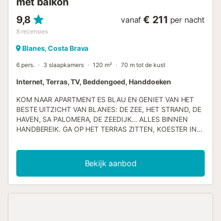
met balkon
9,8
€ 211
vanaf
per nacht
8
recensies
Blanes, Costa Brava
6 pers.
3 slaapkamers
120 m²
70 m tot de kust
Internet, Terras, TV, Beddengoed, Handdoeken
KOM NAAR APARTMENT ES BLAU EN GENIET VAN HET
BESTE UITZICHT VAN BLANES: DE ZEE, HET STRAND, DE
HAVEN, SA PALOMERA, DE ZEEDIJK... ALLES BINNEN
HANDBEREIK. GA OP HET TERRAS ZITTEN, KOESTER IN
DE ZON EN VOEL DE MEDITERRANE BRIES. DE
MARITIEME SFEER IS OVERAL TE PROEVEN. ES BLAU IS
HET BLAUW VAN DE HEMEL EN DE ZEE. ALLES VOOR
Bekijk aanbod
JOU. * Bevoorrechte locatie in Blanes, Costa Brava.
Gezellig en groot appartement (120m²) gelegen direct aan
het strand, met uitzicht op zee en de haven. *
Appartement met drie slaapkamers, geschikt voor
maximaal 6 personen*, ideaal voor gezinnen. Twee
slaapkamers met tweepersoonsbed en één slaapkamer