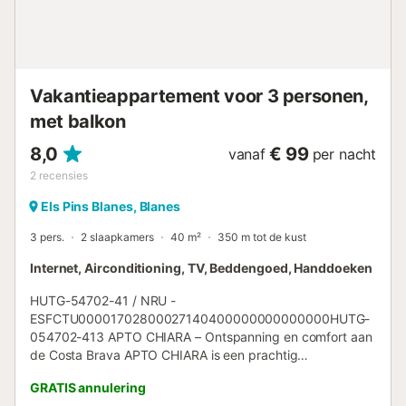
Vakantieappartement voor 3 personen,
met balkon
8,0
€ 99
vanaf
per nacht
2
recensies
Els Pins Blanes, Blanes
3 pers.
2 slaapkamers
40 m²
350 m tot de kust
Internet, Airconditioning, TV, Beddengoed, Handdoeken
HUTG-54702-41 / NRU -
ESFCTU00001702800027140400000000000000HUTG-
054702-413 APTO CHIARA – Ontspanning en comfort aan
de Costa Brava APTO CHIARA is een prachtig
appartement vol warmte en comfort, ideaal om te genieten
GRATIS annulering
van een rustige vakantie aan de mooie Costa Brava. Met