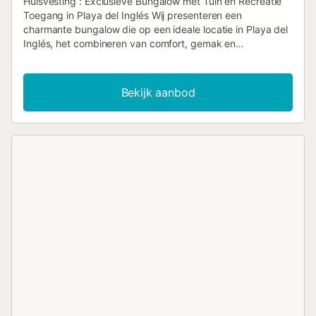
Huisvesting : Exclusieve Bungalow met Tuin en Recreatie
Toegang in Playa del Inglés Wij presenteren een
charmante bungalow die op een ideale locatie in Playa del
Inglés, het combineren van comfort, gemak en
gemakkelijke toegang tot recreatiegebieden, 800 meter
van het beroemde winkelcentrum Yumbo en de stranden in
de buurt van Playa del Inglés en Playa de Maspalomas.
Bekijk aanbod
Deze accommodatie onderscheidt zich door zijn
hoogwaardige afwerkingen, waaronder elegante vloeren
en een marmeren badkamer. Interieur met Superior
Comfort: De bungalow is perfect uitgerust om een
aangenaam en ruim verblijf te garanderen: * Kamers: Er
zijn twee tweepersoonskamers. Het hoofdbed biedt een
royaal tweepersoonsbed (1.60x2,00 meter), terwijl het
tweede is ingericht met twee eenpersoonsbedden van
90x2,00, wat flexibiliteit biedt voor gezinnen of groepen.
Badkamer: Een complete badkamer met elegante
marmeren coatings. * Welcoming Lounge: Een ruimte
ontworpen voor ontspanning, uitgerust met een
comfortabele bankstoel en een grote 50" smart tv voor uw
entertainment. * Keuken: Een functionele en volledig
uitgeruste keuken met alle apparatuur en gerechten die u
nodig heeft. * Solana: Praktische serviceruimte met