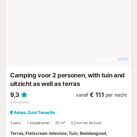
Camping voor 2 personen, with tuin and
uitzicht as well as terras
9,3
€ 111
vanaf
per nacht
8
recensies
Adeje, Zuid Tenerife
2 pers.
1 slaapkamer
20 m²
3,2 km tot de kust
Terras, Flatscreen-televisie, Tuin, Beddengoed,