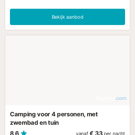
features a garden and a terrace....
Bekijk aanbod
Camping voor 4 personen, met
zwembad en tuin
8,6
€ 33
vanaf
per nacht