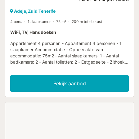
Adeje, Zuid Tenerife
4 pers.
1 slaapkamer
75 m²
200 m tot de kust
WiFi, TV, Handdoeken
Appartement 4 personen - Appartement 4 personen - 1
slaapkamer Accommodatie - Oppervlakte van
accommodatie: 75m2 - Aantal slaapkamers: 1 - Aantal
badkamers: 2 - Aantal toiletten: 2 - Eetgedeelte - Zithoek -
Onoverdekt terras - 1 woonkamer: Bedbank, 1
uitschuifbed(den) - 1 kamer: 1 tweepersoonsbed of 2
eenpersoonsbedden1x 1 tweepersoonsbed of 2
Bekijk aanbod
eenpersoonsbedden Extra uitrusting - Wifi: Inbegrepen in
de prijs - Eindschoonmaak inbegrepen (behalve keuken) -
Televisie: Inbegrepen in de prijs - Type keuken: Keuken -
Inductie kookplaat - Combimagnetron - Koelkast - Servies
en keukengerei - Vaatwasser - Type badkamer: Met
douche - Haardroger - Beddengoed: Inbegrepen in de
prijs - Dekbedden of dekens inbegrepen - Inclusief
kussens - Badkamerlinnen: Inbegrepen in de prijs -
Tuinmeubilair Huisdieren - Voor huisdieren gelden de