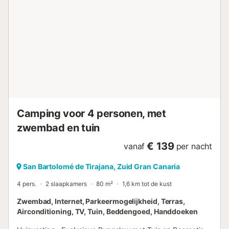
regels en eventuele kosten van het park. - Huisdieren:
Huisdieren zijn toegestaan - 1 huisdieren toegestaan - Prijs
per dier: Prijs niet bekend Aankomstinformatie -
Aankomsttijd: Vanaf 17:00 - Vertrektijd: Tot 10:00 - Geen
vroege check-in - Telefoonnummer: +34 (0)922 74 08 25
info@galomar.es Belastingen en extra kosten -
Waarborgsom: € 200,00 - Toeristenbelasting inbegrepen
Aan de prachtige Costa Adeje op Tenerife biedt Résidence
Pierre & Vacances Marazul del Sur een verwarmd
buitenzwembad en een peuterbad, ideaal om te
ontspannen en te genieten van het Canarische ...
Camping voor 4 personen, met
zwembad en tuin
€ 139
vanaf
per nacht
San Bartolomé de Tirajana, Zuid Gran Canaria
4 pers.
2 slaapkamers
80 m²
1,6 km tot de kust
Zwembad, Internet, Parkeermogelijkheid, Terras,
Airconditioning, TV, Tuin, Beddengoed, Handdoeken