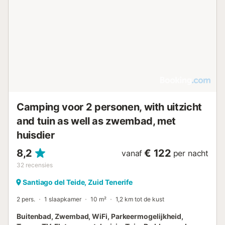
Camping voor 2 personen, with uitzicht
and tuin as well as zwembad, met
huisdier
8,2
€ 122
vanaf
per nacht
32
recensies
Santiago del Teide, Zuid Tenerife
2 pers.
1 slaapkamer
10 m²
1,2 km tot de kust
Buitenbad, Zwembad, WiFi, Parkeermogelijkheid,