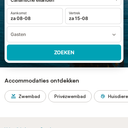
Canarische eilanden
Aankomst
Vertrek
za 08-08
za 15-08
Gasten
ZOEKEN
Accommodaties ontdekken
Zwembad
Privézwembad
Huisdier