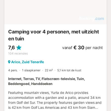
op 1 km afstand. Er is autoverhuur beschikbaar om de
omgeving te verkennen....
Camping voor 4 personen, met uitzicht
en tuin
7,6
€ 30
vanaf
per nacht
104
recensies
Arico, Zuid Tenerife
4 pers.
1 slaapkamer
22 m²
5,1 km tot de kust
Internet, Terras, TV, Flatscreen-televisie, Tuin,
Beddengoed, Handdoeken
Featuring mountain views, Yurta de Arico provides
accommodation with a garden and a patio, around 34 km
from Golf del Sur. The property features garden views and
is 42 km from Golf Las Americas and 43 km from Siam