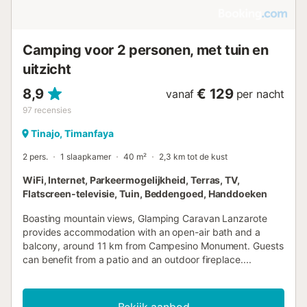
Camping voor 2 personen, met tuin en
uitzicht
8,9
€ 129
vanaf
per nacht
97
recensies
Tinajo, Timanfaya
2 pers.
1 slaapkamer
40 m²
2,3 km tot de kust
WiFi, Internet, Parkeermogelijkheid, Terras, TV,
Flatscreen-televisie, Tuin, Beddengoed, Handdoeken
Boasting mountain views, Glamping Caravan Lanzarote
provides accommodation with an open-air bath and a
balcony, around 11 km from Campesino Monument. Guests
can benefit from a patio and an outdoor fireplace....