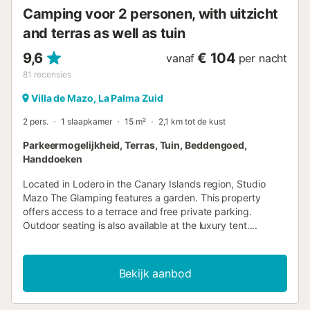
Camping voor 2 personen, with uitzicht
and terras as well as tuin
9,6
€ 104
vanaf
per nacht
81
recensies
Villa de Mazo, La Palma Zuid
2 pers.
1 slaapkamer
15 m²
2,1 km tot de kust
Parkeermogelijkheid, Terras, Tuin, Beddengoed,
Handdoeken
Located in Lodero in the Canary Islands region, Studio
Mazo The Glamping features a garden. This property
offers access to a terrace and free private parking.
Outdoor seating is also available at the luxury tent....
Bekijk aanbod