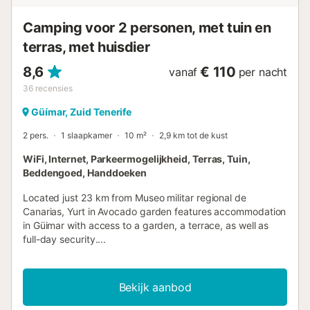
Camping voor 2 personen, met tuin en
terras, met huisdier
8,6
€ 110
vanaf
per nacht
36
recensies
Güímar, Zuid Tenerife
2 pers.
1 slaapkamer
10 m²
2,9 km tot de kust
WiFi, Internet, Parkeermogelijkheid, Terras, Tuin,
Beddengoed, Handdoeken
Located just 23 km from Museo militar regional de
Canarias, Yurt in Avocado garden features accommodation
in Güimar with access to a garden, a terrace, as well as
full-day security....
Bekijk aanbod