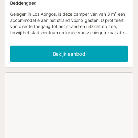
Beddengoed
Gelegen in Los Abrigos, is deze camper van van 3 m² een
accommodatie aan het strand voor 2 gasten. U profiteert
van directe toegang tot het strand en uitzicht op zee,
terwijl het stadscentrum en lokale voorzieningen zoals de
Berly multitienda en de Caballito de Mar op 200 m afstand
liggen. Het interieur beschikt over een slaapkamer met een
tweepersoonsbed en een slaapbank, een eigen badkamer
Bekijk aanbod
met douche en een keukenhoek uitgerust met een
koelkast, kookplaat, koffiezetapparaat en keukengerei.
Verwarming en horren zijn aanwezig voor uw comfort,
terwijl de parketvloeren en een kledingkast de inrichting
compleet maken. U vindt er ook een thee- en
koffiezetapparaat, wijnglazen en een droogrek voor
kleding. Buiten kunt u gebruikmaken van het tuinmeubilair
en de eethoek terwijl u geniet van het uitzicht op zee. Er is
parkeergelegenheid in de buurt en er kan een
pendeldienst naar de luchthaven worden geregeld voor
uw reis. De accommodatie is volledig rookvrij. Activiteiten
in de buurt zijn onder andere snorkelen en een golfbaan
binnen 3 km, terwijl lokale bezienswaardigheden zoals de
Charco los abrigos op 400 m liggen en de Orange Giraffe