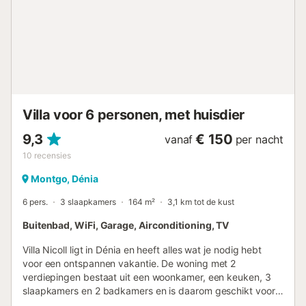
een windbeschut patio of ontspanningsplekken onder de
palmen. Er zijn ligstoelen, een overdekte eethoek met
comfortabel meubilair en een barbecue. Het zwembad ligt
onder het terras en biedt een prachtig uitzicht op de
Montgó en de zee. Verbruikskosten: De elektriciteits- en
watermeters worden bij aankomst en vertrek opgenomen.
Normaal verbruik is inbegrepen in de huurprijs; extra
kosten worden apart in rekening gebracht...
Villa voor 6 personen, met huisdier
9,3
€ 150
vanaf
per nacht
10
recensies
Montgo, Dénia
6 pers.
3 slaapkamers
164 m²
3,1 km tot de kust
Buitenbad, WiFi, Garage, Airconditioning, TV
Villa Nicoll ligt in Dénia en heeft alles wat je nodig hebt
voor een ontspannen vakantie. De woning met 2
verdiepingen bestaat uit een woonkamer, een keuken, 3
slaapkamers en 2 badkamers en is daarom geschikt voor
6 personen. Extra voorzieningen zijn Wi-Fi, een tv,