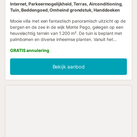
Internet, Parkeermogelijkheid, Terras, Airconditioning,
Tuin, Beddengoed, Omheind grondstuk, Handdoeken
Mooie villa met een fantastisch panoramisch uitzicht op de
bergen en de zee in de wijk Monte Pego, gelegen op een
heuvelachtig terrein van 1.200 m². De tuin is beplant met
palmbomen en diverse inheemse planten. Vanuit het
zwembad van 8 x 4 m kunt u genieten van het prachtige
GRATIS annulering
uitzicht. Het overdekte terras is voorzien van een
houtskoolbarbecue en een buitendouche. Eenmaal binnen
in het huis vinden we een moderne keuken met een
Bekijk aanbod
kookeiland, uitgerust met een oven, vaatwasser,
magnetron, broodrooster, koffiezetapparaat en een
koelkast met twee deuren. De woonkamer is voorzien van
satelliettelevisie en airconditioning en biedt toegang tot het
terras. De slaapkamers bestaan uit een slaapkamer met
een tweepersoonsbed en een slaapkamer met twee
eenpersoonsbedden en klamboes. Er is een badkamer met
douche die ook voorzien is van een hor en een andere
badkamer met toilet en wastafel. De wasmachine staat in
de kelder, die bereikbaar is via een metalen trap.
Overdekte privéparkeerplaats. Supermarkten, bars en