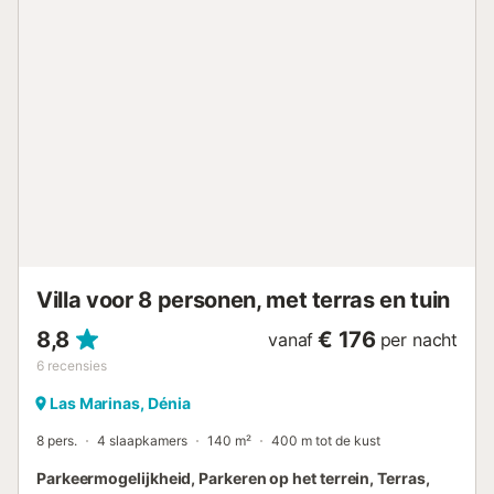
barbecue met vuur worden gebruikt. (Hoewel de
aanwezige barbecue op gas werkt) Het verbruik van
verwarming (Gas, Olie of Pellets) is niet inbegrepen. Bij
lange verblijven zijn elektriciteit en verwarming (Gas, Olie
of Pellets) niet inbegrepen, evenmin als wifi, lakens of
handdoeken. De prijs van de diensten is volgens de
voorwaarden van het agentschap....
Villa voor 8 personen, met terras en tuin
8,8
€ 176
vanaf
per nacht
6
recensies
Las Marinas, Dénia
8 pers.
4 slaapkamers
140 m²
400 m tot de kust
Parkeermogelijkheid, Parkeren op het terrein, Terras,