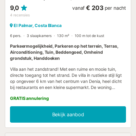
9,0
€ 203
vanaf
per nacht
4
recensies
El Palmar, Costa Blanca
6 pers.
3 slaapkamers
130 m²
100 m tot de kust
Parkeermogelijkheid, Parkeren op het terrein, Terras,
Airconditioning, Tuin, Beddengoed, Omheind
grondstuk, Handdoeken
Villa aan het zandstrand! Met een ruime en mooie tuin,
directe toegang tot het strand. De villa in rustieke stijl ligt
op ongeveer 6 km van het centrum van Denia, heel dicht
bij restaurants en een kleine supermarkt. De woning
bevindt zich op de eerste verdieping van het huis en
GRATIS annulering
bestaat uit een ruime woon-eetkamer met airconditioning
die toegang geeft tot het terras met een indrukwekkend
uitzicht op zee. 3 tweepersoonskamers, een keuken met
Bekijk aanbod
vaatwasser en 2 badkamers met bad. Op de begane
grond bevindt zich een kamer met de wasmachine. Een
overdekt terras omringt het huis en er zijn verschillende
terrassen om van uw familievakantie aan zee te