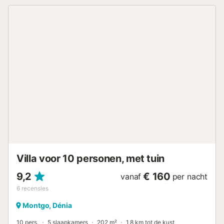
traditioneel Spaans, met donker grenenhout en lichte
tegels. De mediterrane tuin met oleander, bougainville en
palmbomen biedt diverse plekjes om te ontspannen—
geniet van het zeezicht onder de palmen of rust uit in de
beschutte patio. Op het overdekte terras met uitzicht op
de stadslichten kunt u heerlijk eten. Ligstoelen, een grote
eettafel en een barbecue staan tot uw beschikking. Het
zwembad ligt onder het terras en biedt prachtig uitzicht
op zee en de Montgó. Kenmerken & hoogtepunten: - 2
slaapkamers, 2 badkamers - Airconditioning in
woonkamer/keuken en hoofdslaapkamer - Groot terras
met zeezicht, barbecue en zithoek - Privézwembad -
Mediterrane tuin met diverse zitplekken Servicekosten:
Elektriciteit en water worden bij aankomst en vertrek
opgenomen. Bij verbruik boven het inbegrepen bedrag
geldt een toeslag....
Villa voor 10 personen, met tuin
9,2
€ 160
vanaf
per nacht
6
recensies
Montgo, Dénia
10 pers.
5 slaapkamers
202 m²
1,8 km tot de kust