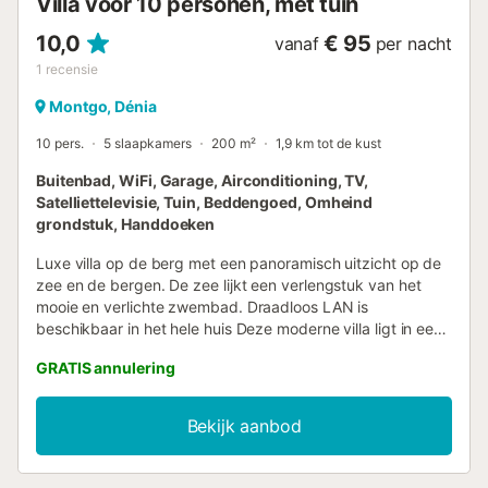
Villa voor 10 personen, met tuin
voor familiegro...
10,0
€ 95
vanaf
per nacht
1
recensie
Montgo, Dénia
10 pers.
5 slaapkamers
200 m²
1,9 km tot de kust
Buitenbad, WiFi, Garage, Airconditioning, TV,
Satelliettelevisie, Tuin, Beddengoed, Omheind
grondstuk, Handdoeken
Luxe villa op de berg met een panoramisch uitzicht op de
zee en de bergen. De zee lijkt een verlengstuk van het
mooie en verlichte zwembad. Draadloos LAN is
beschikbaar in het hele huis Deze moderne villa ligt in een
rustig deel van Denia, nabij het stadscentrum en op 2,5 km
GRATIS annulering
van het strand. Het luxe huis heeft 5 slaapkamers met
badkamers. De villa heeft een moderne airconditioning,
een eigen zwembad, uitzicht op zee en de bergen incl. Fi.
Bekijk aanbod
Het interieur is verdeeld in twee verdiepingen. Boven zijn 3
slaapkamers met badkamer "en suite" en een apart toilet.
Naast een ruime en moderne woonkamer met tv,