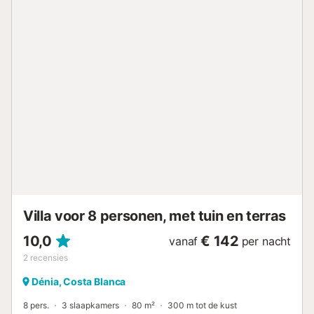
ervoor dat alle bestemmingen gemakkelijk bereikbaar zijn,
zowel het strand dat te voet bereikbaar is, als andere
steden en dorpen. De lange gouden zandstranden hebben
dit deel van Denia tot een favoriete plek voor gezinnen
gemaakt. Kinderen hebben volop ruimte om naar
hartenlust in het zand te spelen, terwijl het ondiepe water
het veilig maakt om te zwemmen, snorkelen en
watersporten te beoefenen. De stad Dénia ligt op slechts 7
km afstand. Van de vele toeristische bestemmingen aan
de Costa Blanca is Dénia een van de meest aantrekkelijke,
niet alleen vanwege de 20 km kustlijn, maar ook vanwege
het prachtige historische centrum en het rijke culturele
erfgoed. Denia, door UNESCO uitgeroepen tot "C...
Villa voor 8 personen, met tuin en terras
10,0
€ 142
vanaf
per nacht
2
recensies
Dénia, Costa Blanca
8 pers.
3 slaapkamers
80 m²
300 m tot de kust