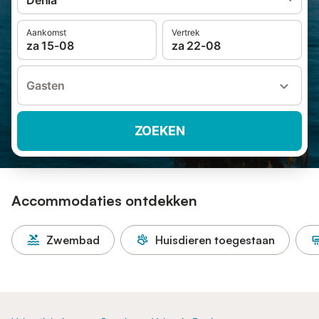
Dénia
Aankomst
Vertrek
za 15-08
za 22-08
Gasten
ZOEKEN
Accommodaties ontdekken
Zwembad
Huisdieren toegestaan