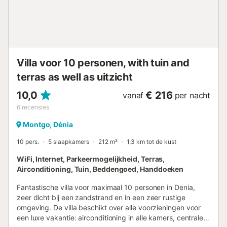
restaurants op 1,8 km. Het strand ligt op 8 km en Denia op
12 km. Een auto is noodzakelijk. De eigenaar verzoekt u
vriendelijk om niet in de woning te roken. Huisdieren zijn
niet toegestaan. Internet beschikbaar. Het verbruik van
verwarming (gas, stookolie of pellets) is niet inbegrepen.
Bij tarieven voor lang verblijf zijn elektriciteit en
verwarming (gas, stookolie of pellets) evenm...
Villa voor 10 personen, with tuin and
terras as well as uitzicht
10,0
€ 216
vanaf
per nacht
6
recensies
Montgo, Dénia
10 pers.
5 slaapkamers
212 m²
1,3 km tot de kust
WiFi, Internet, Parkeermogelijkheid, Terras,
Airconditioning, Tuin, Beddengoed, Handdoeken
Fantastische villa voor maximaal 10 personen in Denia,
zeer dicht bij een zandstrand en in een zeer rustige
omgeving. De villa beschikt over alle voorzieningen voor
een luxe vakantie: airconditioning in alle kamers, centrale