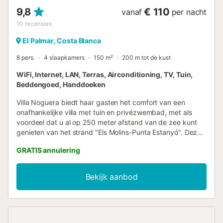
9,8
€ 110
vanaf
per nacht
10
recensies
El Palmar, Costa Blanca
8 pers.
4 slaapkamers
150 m²
200 m tot de kust
WiFi, Internet, LAN, Terras, Airconditioning, TV, Tuin,
Beddengoed, Handdoeken
Villa Noguera biedt haar gasten het comfort van een
onafhankelijke villa met tuin en privézwembad, met als
voordeel dat u al op 250 meter afstand van de zee kunt
genieten van het strand "Els Molins-Punta Estanyó". Deze
prachtige en comfortabele villa is geschikt voor 8
GRATIS annulering
personen, met 4 tweepersoonskamers, 2 badkamers met
bad en 1 badkamer met douche, een grote woonkamer
met toegang tot de tuin. Volledig uitgeruste keuken die
Bekijk aanbod
uitkomt op de eetkamer. Op uw overdekt terras met
uitzicht op het zwembad kunt u genieten van aangename
avonden en een heerlijke maaltijd bereiden op uw
barbecue. Er is parkeergelegenheid binnen het volledig
omheinde terrein. De uitstekende locatie van de villa zorgt