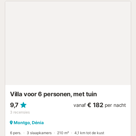
exclusieve open haard en eethoek, heeft het huis een
mooie volledig ingerichte open keuken. In de kelder is er
een slaapkamer met badkamer "en suite" en televisie. Er is
nog een royale en mooie slaapkamer met een
tweepersoonsbed + bureau. Natuurlijk is er ook een
luchtige en lichte bijkeuken met wasmachine en
strijkplank. Uitgerust met extreem hoogwaardige
technologie, biedt dit huis alle denkbare voorzieningen.
Binnen een straal van een kilometer bereikt u de eerste
winkels. Een Lidl-filiaal en een grote Consum-supermarkt.
Daarnaast is er een prachtige tuin, die zelfs 's nachts
verlicht is. Voor de liefhebber is er een charmante
kruidentuin De villa is van een zeer hoge standaard en
heeft een privézwembad met buitendouche. Buiten de villa
is er een mooi terras met ligstoelen, tafels...
Villa voor 6 personen, met tuin
9,7
€ 182
vanaf
per nacht
3
recensies
Montgo, Dénia
6 pers.
3 slaapkamers
210 m²
4,1 km tot de kust