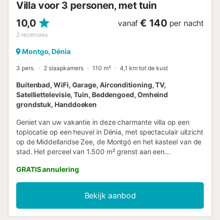
Villa voor 3 personen, met tuin
visserswijk, de voetgangersst...
10,0
€ 140
vanaf
per nacht
2
recensies
Montgo, Dénia
3 pers.
2 slaapkamers
110 m²
4,1 km tot de kust
Buitenbad, WiFi, Garage, Airconditioning, TV,
Satelliettelevisie, Tuin, Beddengoed, Omheind
grondstuk, Handdoeken
Geniet van uw vakantie in deze charmante villa op een
toplocatie op een heuvel in Dénia, met spectaculair uitzicht
op de Middellandse Zee, de Montgó en het kasteel van de
stad. Het perceel van 1.500 m² grenst aan een
mediterrane tuin en biedt volledige privacy. De
GRATIS annulering
verhuurvleugel van de villa is verdeeld over twee
verdiepingen. Boven vindt u een eetkeuken met
airconditioning, directe toegang tot het terras en een
Bekijk aanbod
badkamer. Beneden zijn er twee slaapkamers (één grote,
één kleine) en nog een ruime badkamer. De inrichting is