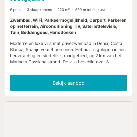
6 pers.
3 slaapkamers
220 m²
650 m tot de kust
Zwembad, WiFi, Parkeermogelijkheid, Carport, Parkeren
op het terrein, Airconditioning, TV, Satelliettelevisie,
Tuin, Beddengoed, Handdoeken
Moderne en luxe villa met privézwembad in Denia, Costa
Blanca, Spanje voor 6 personen. Het huis is gelegen in een
heuvelachtig en stedelijk strandgebied, op 2 km van het
Marineta Cassiana strand. De villa beschikt over 3
slaapkamers, 3 badkamers en 1 gastentoilet, verspreid
over 3 niveaus. De accommodatie biedt een prachtige
gazon met grind en bomen, een schitterend zwembad,
Bekijk aanbod
geweldige uitzichten op de bergen en een prachtig
uitzicht op de zee. Het comfort en de nabijheid van het
strand, winkelgelegenheden, sportactiviteiten, nachtleven,
bezienswaardigheden en cultuur maken deze villa tot een
ideale plek om uw vakantie in Spanje door te brengen met
familie of vrienden. Interieur van de villa 3-niveau villa
woon/eetkamer met airconditioning, televisie en DVD-
speler 3 slaapkamers, 3 badkamers en 1 gastentoilet
satellietantenne (Vlaanderen + internationaal) kluis berging