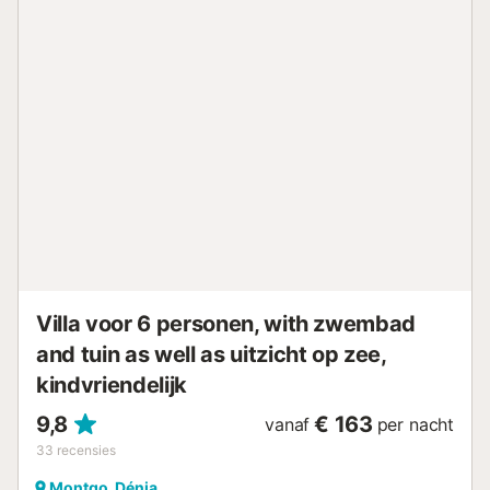
genieten....
Villa voor 6 personen, with zwembad
and tuin as well as uitzicht op zee,
kindvriendelijk
9,8
€ 163
vanaf
per nacht
33
recensies
Montgo, Dénia