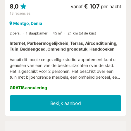
8,0
€ 107
vanaf
per nacht
13
recensies
Montgo, Dénia
2 pers.
1 slaapkamer
45 m²
2,1 km tot de kust
Internet, Parkeermogelijkheid, Terras, Airconditioning,
Tuin, Beddengoed, Omheind grondstuk, Handdoeken
Vanuit dit mooie en gezellige studio-appartement kunt u
genieten van een van de beste uitzichten over de stad.
Het is geschikt voor 2 personen. Het beschikt over een
tuin met bijbehorende meubels, een omheind perceel, een
terras, een privézwembad en een overdekte parkeerplaats
GRATIS annulering
in hetzelfde gebouw. Het studio-appartement heeft
toegang tot internet (wifi), airconditioning alleen in de
woonkamer en satelliet-tv. De open keuken met
Bekijk aanbod
keramische kookplaat is voorzien van een
koel-/vriescombinatie, magnetron, vaatwasser,
servies/bestek, keukengerei, koffiezetapparaat,
broodrooster en sapcentrifuge. Volgens gemeentelijke
verordening mag er van 1 juni tot 15 oktober geen