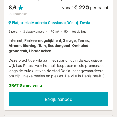
8,6
€ 220
vanaf
per nacht
20
recensies
Platja de la Marineta Cassiana (Dénia), Dénia
5 pers.
3 slaapkamers
170 m²
50 m tot de kust
Internet, Parkeermogelijkheid, Garage, Terras,
Airconditioning, Tuin, Beddengoed, Omheind
grondstuk, Handdoeken
Deze prachtige villa aan het strand ligt in de exclusieve
wijk Las Rotas. Voor het huis loopt een mooie promenade
langs de zuidkust van de stad Denia, zeer gewaardeerd
om zijn unieke baaien en plekjes. De villa in Denia heeft 3
slaapkamers en biedt plaats aan 5 personen. De tuin van
GRATIS annulering
de woning is zeer ruim, met grasvelden en andere
verharde gedeeltes voor het comfort van onze gasten. Het
zwembad is overdekt (niet verwarmd). Bij binnenkomst in
Bekijk aanbod
de villa vinden we de woon-/eetkamer, deze heeft grote
ramen met uitzicht op zee. Het heeft ook een open haard,
wat het zeer gezellig maakt in de wintermaanden. Verder