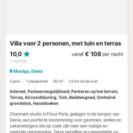
magnetron, oven, vriezer, wasmachine, vaatwasser,
servies/bestek, keukengerei, koffiezetapparaat,
broodrooster, waterkoker en sapcentrifuge.
Accommodatie Kenmerken Slaapkamers: 2 Capaciteit: 8- 2
tweepersoonsbedden, 2 slaapbanken voor twee personen.
Open keuken (Keramische kookplaat): - Koelkast,
Magnetron, Oven, Vriezer, Wasmachine, Vaatwasser,
Villa voor 2 personen, met tuin en terras
Servies/Bestek, ...
10,0
€ 108
vanaf
per nacht
1
recensie
Montgo, Dénia
2 pers.
1 slaapkamer
60 m²
1,4 km tot de kust
Internet, Parkeermogelijkheid, Parkeren op het terrein,
Terras, Airconditioning, Tuin, Beddengoed, Omheind
grondstuk, Handdoeken
Charmant studio in Finca Paris, gelegen in de bergen van
Denia, een perfecte bestemming voor gezinnen, stellen en
zakenreizigers die op zoek zijn naar een rustige en
gastvrije ontsnapping. Deze gezellige accommodatie van