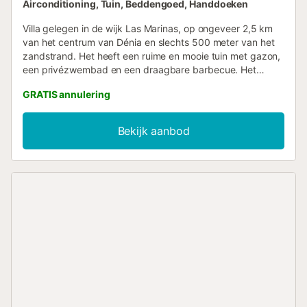
Airconditioning, Tuin, Beddengoed, Handdoeken
Villa gelegen in de wijk Las Marinas, op ongeveer 2,5 km
van het centrum van Dénia en slechts 500 meter van het
zandstrand. Het heeft een ruime en mooie tuin met gazon,
een privézwembad en een draagbare barbecue. Het
interieur is verdeeld over 2 verdiepingen. Op de begane
GRATIS annulering
grond bevinden zich de woonkamer, de eetkamer met de
open keuken, 2 slaapkamers en 1 badkamer. Er is
airconditioning in de gang van de slaapkamers. Op de
Bekijk aanbod
bovenverdieping hebben we nog 2 slaapkamers en 1
badkamer. Airconditioning in de tweepersoonsslaapkamer.
Terras....