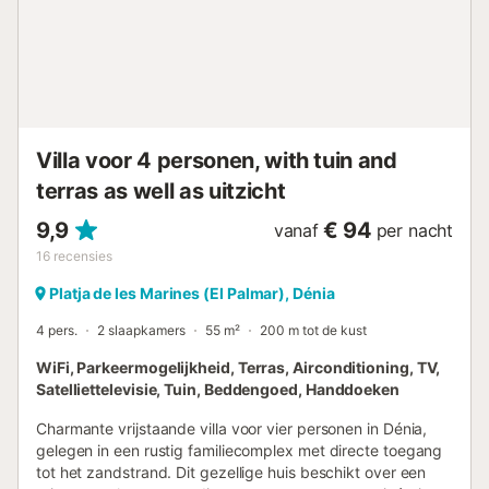
met wasmachine en droger Keuken open keuken met
elektrische kookplaat, elektrische oven, magnetron,
vaatwasser, koelkast-vriescombinatie, koffiezetapparaat,
waterkoker, mixer en broodrooster Slaapkamers en
badkamers slaapkamer met airconditioning, king size bed
en en-suite badkamer slaapkamer met airconditioning en
king size bed slaapkamer met airconditioning en 2
Villa voor 4 personen, with tuin and
eenpersoonsbedden (van 190 bij 80 cm) en-suite
terras as well as uitzicht
badkamer met enkele wastafel, douche en toilet badkamer
met enkele wastafel, bad, douche en toilet badkame...
9,9
€ 94
vanaf
per nacht
16
recensies
Platja de les Marines (El Palmar), Dénia
4 pers.
2 slaapkamers
55 m²
200 m tot de kust
WiFi, Parkeermogelijkheid, Terras, Airconditioning, TV,
Satelliettelevisie, Tuin, Beddengoed, Handdoeken
Charmante vrijstaande villa voor vier personen in Dénia,
gelegen in een rustig familiecomplex met directe toegang
tot het zandstrand. Dit gezellige huis beschikt over een