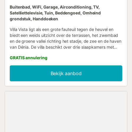
Buitenbad, WiFi, Garage, Airconditioning, TV,
Satelliettelevisie, Tuin, Beddengoed, Omheind
grondstuk, Handdoeken
Villa Vista ligt als een grote fauteuil tegen de heuvel en
biedt een weids uitzicht over de terrassen, het zwembad
en de groene vallei richting het stadje, de zee en de haven
van Dénia. De villa beschikt over drie slaapkamers met
airconditioning en zeezicht, drie badkamers en een ruime
GRATIS annulering
woonkamer met open keuken. U geniet er van comfort en
authentieke Spaanse sfeer: donker dennenhout, kleurrijke
tegels en moderne meubels. De keuken is uitgerust met
Bekijk aanbod
een vaatwasser, keramische kookplaat, oven, grote
koelkast, blender, waterkoker en voldoende glazen voor
gezellige avonden. In de woonkamer vindt u een tv,
muziekinstallatie en houtkachel. De badkamers zijn
hoogwaardig afgewerkt; één heeft een bad en bidet. Een
wasmachine is aanwezig. Airconditioning en
vloerverwarming zorgen het hele jaar door voor een prettig
klimaat. Buiten & zwembad De 1.100 m² grote tuin met
bougainvillehaag, palmbomen en diverse terrassen biedt
zowel zonnige als schaduwrijke plekken—met zeezicht,