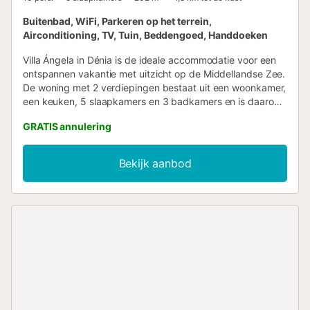
Buitenbad, WiFi, Parkeren op het terrein,
Airconditioning, TV, Tuin, Beddengoed, Handdoeken
Villa Ángela in Dénia is de ideale accommodatie voor een
ontspannen vakantie met uitzicht op de Middellandse Zee.
De woning met 2 verdiepingen bestaat uit een woonkamer,
een keuken, 5 slaapkamers en 3 badkamers en is daarom
geschikt voor 10 personen. Extra voorzieningen zijn Wi-Fi
GRATIS annulering
met een speciale werkruimte voor thuiskantoor, een tv,
airconditioning en een wasmachine. Deze vakantiewoning
biedt een privé buitenruimte met een zwembad, tuin,
Bekijk aanbod
overdekt terras en barbecue. Er is een parkeerplaats
beschikbaar op het terrein. Huisdieren, roken en feestelijke
evenementen zijn niet toegestaan....