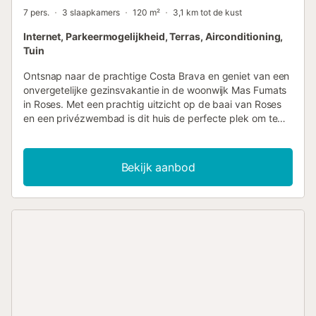
7 pers.
3 slaapkamers
120 m²
3,1 km tot de kust
Internet, Parkeermogelijkheid, Terras, Airconditioning,
Tuin
Ontsnap naar de prachtige Costa Brava en geniet van een
onvergetelijke gezinsvakantie in de woonwijk Mas Fumats
in Roses. Met een prachtig uitzicht op de baai van Roses
en een privézwembad is dit huis de perfecte plek om te
ontspannen en van de zon te genieten. Met 3 slaapkamers
met airconditioning, waarvan één een suite is, een extra
badkamer met douche en een apart toilet, is dit huis
Bekijk aanbod
perfect voor een gezinsuitje. De in 2022 gerenoveerde
keuken is voorzien van alle moderne apparatuur, zoals een
vaatwasser, oven, magnetron, koelkast en vriezer, en is
uitgerust met al het benodigde keukengerei,
koffiezetapparaat, broodrooster, waterkoker,... Er is
Nederlands- en enkele Duitse en Engelse zenders op de
televisie, evenals wifi om verbonden te blijven. Met een
afgesloten parkeerplaats voor 2 auto's en een
barbecueplek, is dit huis de perfecte uitvalsbasis om de
Costa Brava te verkennen. Het huis is verdeeld over twee
verdiepingen, waarbij de begane grond de woonkamer,