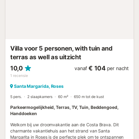
keuken, een suiteslaapkamer en toegang tot het zwembad
herbergt, en de benedenverdieping de andere 2
slaapkamers en de badkamer herbergt.
Zoutwaterzwembad. Als u nog steeds vragen heeft, zoals:
Is de elektriciteit inbegrepen? Vanwege de enorme stijging
van de energiekosten is een basisverbruik van 15 kW per
dag inbegrepen in de huurprijs. Bij overschrijding worden
Villa voor 5 personen, with tuin and
de extra kW berekend tegen de actuele marktprijs. Het ...
terras as well as uitzicht
10,0
€ 104
vanaf
per nacht
1
recensie
Santa Margarida, Roses
5 pers.
2 slaapkamers
60 m²
650 m tot de kust
Parkeermogelijkheid, Terras, TV, Tuin, Beddengoed,
Handdoeken
Welkom bij uw droomvakantie aan de Costa Brava. Dit
charmante vakantiehuis aan het strand van Santa
Margarita in Roses is de perfecte plek om te ontspannen