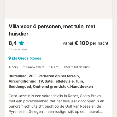
een perfecte setting voor maaltijden in de buitenlucht of
gewoon om te ontspannen in een bevoorrechte omgeving.
Privéparkeergelegenheid is ook beschikbaar voor extra
gemak. Gelegen in een rust...
Villa voor 4 personen, met tuin, met
huisdier
8,4
€ 100
vanaf
per nacht
47
recensies
Els Grecs, Roses
4 pers.
2 slaapkamers
140 m²
850 m tot de kust
Buitenbad, WiFi, Parkeren op het terrein,
Airconditioning, TV, Satelliettelevisie, Tuin,
Beddengoed, Omheind grondstuk, Handdoeken
Casa Jazmín is een vakantievilla in Roses, Costa Brava,
met een privézwembad dat het hele jaar door open is en
panoramisch uitzicht biedt op de Golf van Roses en de
Pyreneeën. Gelegen in een rustige wijk op een heuvel,
geniet u van rust en privacy, terwijl voorzieningen dichtbij