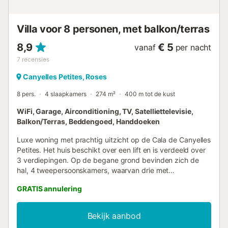
huis is gelegen: 🏖️ 1,5...
Villa voor 8 personen, met balkon/terras
8,9
€ 5
vanaf
per nacht
7
recensies
Canyelles Petites, Roses
8 pers.
4 slaapkamers
274 m²
400 m tot de kust
WiFi, Garage, Airconditioning, TV, Satelliettelevisie,
Balkon/Terras, Beddengoed, Handdoeken
Luxe woning met prachtig uitzicht op de Cala de Canyelles
Petites. Het huis beschikt over een lift en is verdeeld over
3 verdiepingen. Op de begane grond bevinden zich de
hal, 4 tweepersoonskamers, waarvan drie met
ingebouwde kasten en één suite-kamer, een ruimte met
GRATIS annulering
een wijnkelder, een toilet en 2 complete badkamers met
douche en bad, evenals een wasruimte. Op de eerste
verdieping is de woonkamer met prachtig uitzicht op zee
Bekijk aanbod
en toegang tot het terras, de volledig uitgeruste