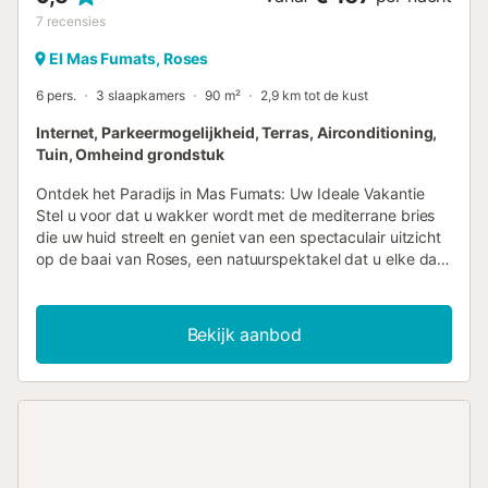
7
recensies
El Mas Fumats, Roses
6 pers.
3 slaapkamers
90 m²
2,9 km tot de kust
Internet, Parkeermogelijkheid, Terras, Airconditioning,
Tuin, Omheind grondstuk
Ontdek het Paradijs in Mas Fumats: Uw Ideale Vakantie
Stel u voor dat u wakker wordt met de mediterrane bries
die uw huid streelt en geniet van een spectaculair uitzicht
op de baai van Roses, een natuurspektakel dat u elke dag
buiten adem zal laten. Onze onlangs gerenoveerde villa in
de rustige urbanisatie Mas Fumats combineert smaak,
comfort en kustcharme op één plek. Hier boekt u niet
Bekijk aanbod
zomaar een huis, maar een onvergetelijke ervaring.
Ruimtes Ontworpen voor U Deze villa op één verdieping is
zo ontworpen dat elke hoek toegankelijk en uitnodigend is.
Met slechts een paar treden tussen de keuken en de
woonkamer geniet u van een vloeiend en praktisch
ontwerp, ideaal voor alle leeftijden. De drie slaapkamers
zijn voorzien van airconditioning om koele nachten te