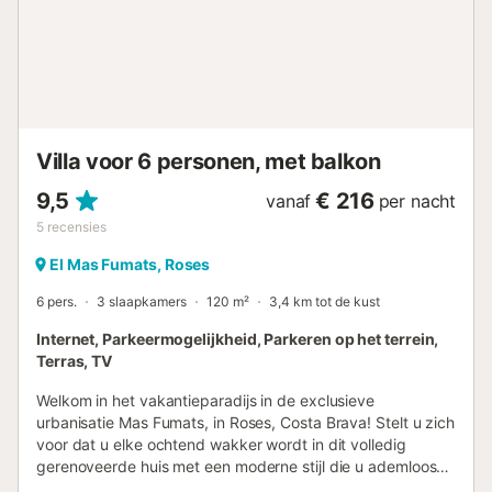
van de gasten gedurende hun verblijf. Kortom, dit huis is
een perfecte keuze voor diegenen die op zoek zijn naar
een ontspannen vakantie met gemakkelijke toegang tot
het strand. De locatie is ideaal, met privé
parkeergelegenheid en uitstekend uitzicht op zee. Het
huis beschikt over a...
Villa voor 6 personen, met balkon
9,5
€ 216
vanaf
per nacht
5
recensies
El Mas Fumats, Roses
6 pers.
3 slaapkamers
120 m²
3,4 km tot de kust
Internet, Parkeermogelijkheid, Parkeren op het terrein,
Terras, TV
Welkom in het vakantieparadijs in de exclusieve
urbanisatie Mas Fumats, in Roses, Costa Brava! Stelt u zich
voor dat u elke ochtend wakker wordt in dit volledig
gerenoveerde huis met een moderne stijl die u ademloos
zal achterlaten. Vanaf het moment dat u deze woning