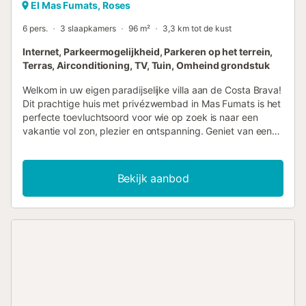
El Mas Fumats, Roses
6 pers.
3 slaapkamers
96 m²
3,3 km tot de kust
Internet, Parkeermogelijkheid, Parkeren op het terrein,
Terras, Airconditioning, TV, Tuin, Omheind grondstuk
Welkom in uw eigen paradijselijke villa aan de Costa Brava!
Dit prachtige huis met privézwembad in Mas Fumats is het
perfecte toevluchtsoord voor wie op zoek is naar een
vakantie vol zon, plezier en ontspanning. Geniet van een
adembenemend uitzicht op zee vanuit het comfort van uw
moderne en gerenoveerde woning. Het huis beschikt over
drie slaapkamers met een capaciteit voor maximaal zes
Bekijk aanbod
personen en twee badkamers met douche voor uw
comfort. De begane grond van het huis beschikt over een
volledig uitgeruste open keuken met alle apparatuur die u
nodig heeft om heerlijke maaltijden te bereiden, van een
vaatwasser, oven, keramische kookplaat, magnetron,
koelkast en vriezer tot een koffiezetapparaat,
broodrooster en waterkoker. Alles wat u nodig heeft voor
een fantastische vakantie. Ontspan op het ruime terras
met uitzicht op het privézwembad, dat is omheind om de