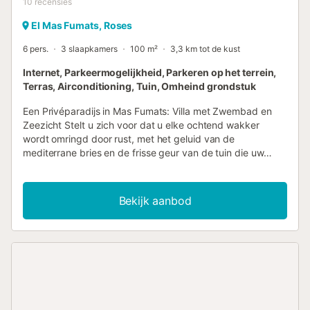
10
recensies
El Mas Fumats, Roses
6 pers.
3 slaapkamers
100 m²
3,3 km tot de kust
Internet, Parkeermogelijkheid, Parkeren op het terrein,
Terras, Airconditioning, Tuin, Omheind grondstuk
Een Privéparadijs in Mas Fumats: Villa met Zwembad en
Zeezicht Stelt u zich voor dat u elke ochtend wakker
wordt omringd door rust, met het geluid van de
mediterrane bries en de frisse geur van de tuin die uw
privéverblijf omhult. Deze villa in Mas Fumats, Roses, is een
exclusieve hoek waar comfort, charme en een spectaculair
uitzicht samenkomen om u een unieke ervaring te bieden.
Bekijk aanbod
Gezellig en Charmant Huis Vanaf het moment dat u de
entree passeert, omhult deze villa u met zijn warmte en
karakter. Een huis waar elk detail zorgvuldig is overwogen
om u welkom te laten voelen. Alles op één verdieping,
zonder barrières die de harmonie van de ruimtes
onderbreken, behalve de toegangstrap bij de ingang die
een onderscheiden uitstraling geeft. Een Spectaculaire
Tuin die U Omringt Omringd door een enorme en goed