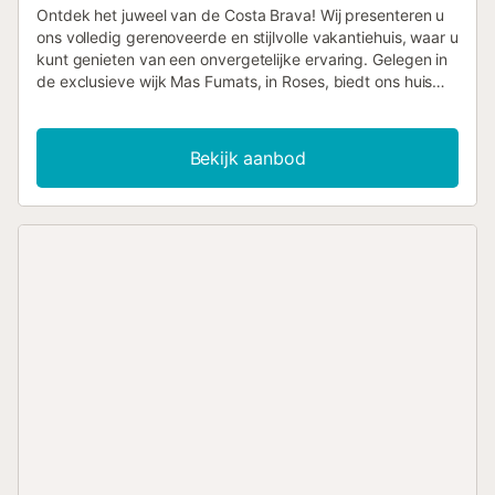
Ontdek het juweel van de Costa Brava! Wij presenteren u
ons volledig gerenoveerde en stijlvolle vakantiehuis, waar u
kunt genieten van een onvergetelijke ervaring. Gelegen in
de exclusieve wijk Mas Fumats, in Roses, biedt ons huis
een adembenemend uitzicht op de baai van Roses en
beschikt het over een privézwembad om af te koelen en te
ontspannen onder de zon. Met ruimte voor 6 personen
Bekijk aanbod
bevindt dit charmante pand zich in een rustige straat, wat
zorgt voor de rust en privacy die u nodig heeft voor een
perfecte vakantie. De indeling over 2 verdiepingen biedt
een ruime en lichte woonkamer op de begane grond, waar
u kunt uitrusten en onvergetelijke momenten kunt delen
met uw dierbaren. De open keuken is uitgerust met alle
benodigde apparatuur, waaronder een kleine aparte oven,
keramische kookplaat, koelkast en vriezer, magnetron,
vaatwasser, wasmachine, keukengerei, broodrooster,
koffiezetapparaat en waterkoker. Hier vindt u alles wat u
nodig heeft om heerlijke maaltijden te bereiden en ervan te
genieten in de eetkamer of op het buitenterras. Het huis
heeft 3 gezellige slaapkamers, waarvan één met een eigen
badkamer en douche. Daarnaast is er nog een badkamer
met douche voor extra comfort. De woonkamer is voorzien