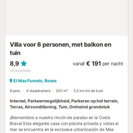
geïnteresseerd is in het huren van het huis, informeer dan
vooraf naar de voorwaarden. Het huis is gelegen: ️ 400 m
van het strand van Santa Margarita ️ 2 km van het centrum
van Roses 200 m van de Hiper Rosas Supermarkt 1,4 km
van het busstation ...
Villa voor 8 personen, met balkon en
tuin
8,9
€ 191
vanaf
per nacht
18
recensies
El Mas Fumats, Roses
8 pers.
4 slaapkamers
200 m²
3,5 km tot de kust
Internet, Parkeermogelijkheid, Parkeren op het terrein,
Terras, Airconditioning, Tuin, Omheind grondstuk
¡Bienvenidos a nuestro rincón de paraíso en la Costa
Brava! Esta elegante casa con piscina privada y vistas al
mar se encuentra en la exclusiva urbanización de Mas