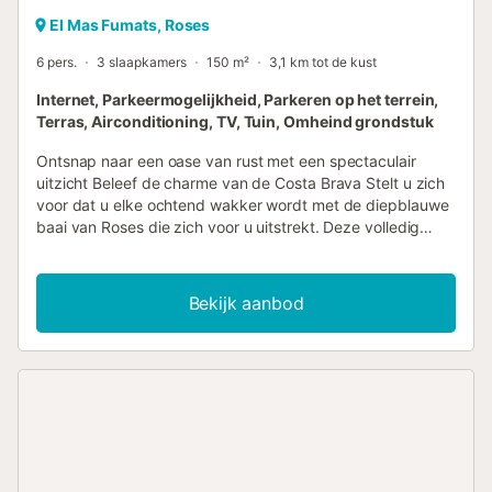
El Mas Fumats, Roses
6 pers.
3 slaapkamers
150 m²
3,1 km tot de kust
Internet, Parkeermogelijkheid, Parkeren op het terrein,
Terras, Airconditioning, TV, Tuin, Omheind grondstuk
Ontsnap naar een oase van rust met een spectaculair
uitzicht Beleef de charme van de Costa Brava Stelt u zich
voor dat u elke ochtend wakker wordt met de diepblauwe
baai van Roses die zich voor u uitstrekt. Deze volledig
gerenoveerde villa met 3 slaapkamers biedt u een
exclusief toevluchtsoord waar comfort en luxe
samenkomen met de sereniteit van de Middellandse Zee.
Bekijk aanbod
Een ruimte ontworpen om elk moment een unieke ervaring
te maken, van ontbijten op het terras met panoramisch
uitzicht tot ontspannen in uw privézwembad omringd door
natuur. Comfort zonder drempels Deze villa, verdeeld over
één verdieping zonder trappen, is ontworpen om maximaal
comfort te bieden. De ruime woonkamer, baadt in
natuurlijk licht, opent naar een moderne, volledig
uitgeruste keuken met vaatwasser, koffiezetapparaat,
broodrooster, waterkoker en al het benodigde