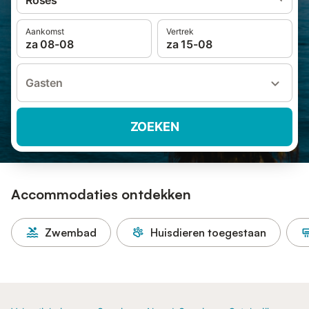
Roses
Aankomst
Vertrek
za 08-08
za 15-08
Gasten
ZOEKEN
Accommodaties ontdekken
Zwembad
Huisdieren toegestaan