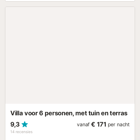
een rustige omgeving die geschikt is voor
gezinsverblijven. De accommodatie is voorzien van een
tuin, tuinmeubilair, omheind terrein, terras, wasmachine,
barbecue, strijkijzer, internettoegang (wifi), elektrische
radiatorverwarming, airconditioning alleen in de
woonkamer, buitenparking en satelliet-tv (talen: Spaans,
Duits, Frans en Russisch). De aparte keuken is uitgerust
met een keramische kookplaat en beschikt over een
koelkast, magnetron, oven, vriezer, vaatwasser,
serviesgoed, bestek, keukengerei, koffiezetapparaat,
broodrooster en waterkoker. De aankomsttijd kan per
seizoen verschillen; het wordt aanbevolen om contact op
te nemen met het agentschap om de exacte aankomsttijd
te bevestigen. De toeristenbelasting en optionele extra
diensten zijn niet inbegrepen in de prijs. De geldende
toeristenbelasting wordt bij aankomst in rekening
gebracht. Informeer tijdens uw verblijf naar de werking
van ...
Villa voor 6 personen, met tuin en terras
9,3
€ 171
vanaf
per nacht
14
recensies