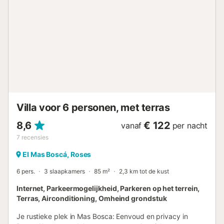
veiligheid van de kleintjes te garanderen. Het terras is
uitgerust met een tafel en banken, zodat u buiten kunt
genieten van uw maaltijden met uitzicht op zee. Geen
zorgen over de warmte, want alle slaapkamers en de
woonkamer zijn voorzien van airconditioning en horren.
Daarnaast hebben we ook een wasmachine, droger,
strijkijzer en strijkplank voor uw gemak. Blijf verbonden
tijdens uw verblijf met onze Wi-Fi en Smart TV, zodat u op
de hoogte kunt blijven van al uw favoriete series! Voor
extra gemak beschikt het huis ook o...
Villa voor 6 personen, met terras
8,6
€ 122
vanaf
per nacht
7
recensies
El Mas Boscá, Roses
6 pers.
3 slaapkamers
85 m²
2,3 km tot de kust
Internet, Parkeermogelijkheid, Parkeren op het terrein,
Terras, Airconditioning, Omheind grondstuk
Je rustieke plek in Mas Bosca: Eenvoud en privacy in