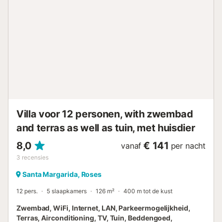
keukengerei. De verbinding met het buitenterras is
vloeiend en harmonieus, waardoor een perfecte ruimte
ontstaat om buiten te dineren terwijl de zon achter de
bergen ondergaat. Een buitenparadijs om te rusten Vanaf
het terras leiden trappen naar het privézwembad en de
tuin, waar privacy en rust gegarandeerd zijn. Hier kunt u
genieten van de mediterrane zon of ontspannen in de
schaduw, een duik nemen in het kristalheldere water of
gewoon ontspannen bij het geluid van de zeebries. Een
hoek ontworpen om elk moment puur genot te maken.
Entertainment en...
Villa voor 12 personen, with zwembad
and terras as well as tuin, met huisdier
8,0
€ 141
vanaf
per nacht
3
recensies
Santa Margarida, Roses
12 pers.
5 slaapkamers
126 m²
400 m tot de kust
Zwembad, WiFi, Internet, LAN, Parkeermogelijkheid,
Terras, Airconditioning, TV, Tuin, Beddengoed,