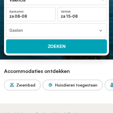
Valencia
Aankomst
Vertrek
za 08-08
za 15-08
Gasten
ZOEKEN
Accommodaties ontdekken
Zwembad
Huisdieren toegestaan