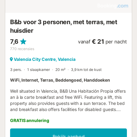
B&b voor 3 personen, met terras, met
huisdier
7,6
€ 21
vanaf
per nacht
770
recensies
Valencia City Centre, Valencia
3 pers.
1 slaapkamer
20 m²
3,9 km tot de kust
WiFi, Internet, Terras, Beddengoed, Handdoeken
Well situated in Valencia, B&B Una Habitación Propia offers
an à la carte breakfast and free WiFi. Featuring a lift, this
property also provides guests with a sun terrace. The bed
and breakfast also offers facilities for disabled guests....
GRATIS annulering
Bekijk aanbod