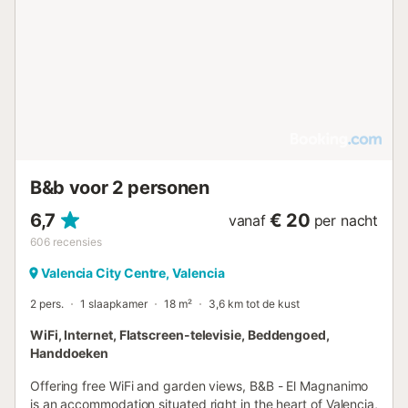
B&b voor 2 personen
6,7
€ 20
vanaf
per nacht
606
recensies
Valencia City Centre, Valencia
2 pers.
1 slaapkamer
18 m²
3,6 km tot de kust
WiFi, Internet, Flatscreen-televisie, Beddengoed,
Handdoeken
Offering free WiFi and garden views, B&B - El Magnanimo
is an accommodation situated right in the heart of Valencia,