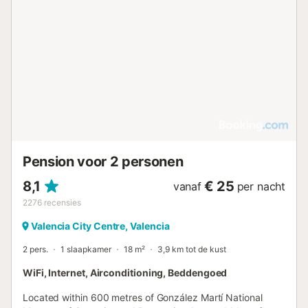
Pension voor 2 personen
8,1
€ 25
vanaf
per nacht
2276
recensies
Valencia City Centre, Valencia
2 pers.
1 slaapkamer
18 m²
3,9 km tot de kust
WiFi, Internet, Airconditioning, Beddengoed
Located within 600 metres of González Martí National