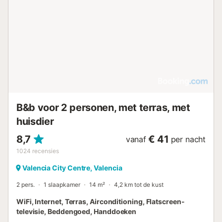
B&b voor 2 personen, met terras, met
huisdier
8,7
€ 41
vanaf
per nacht
1024
recensies
Valencia City Centre, Valencia
2 pers.
1 slaapkamer
14 m²
4,2 km tot de kust
WiFi, Internet, Terras, Airconditioning, Flatscreen-
televisie, Beddengoed, Handdoeken