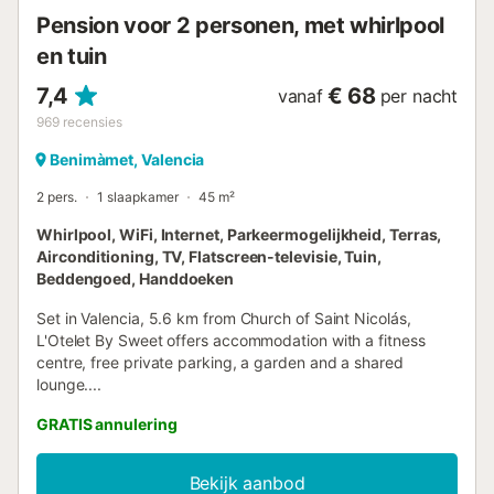
Pension voor 2 personen, met whirlpool
en tuin
7,4
€ 68
vanaf
per nacht
969
recensies
Benimàmet, Valencia
2 pers.
1 slaapkamer
45 m²
Whirlpool, WiFi, Internet, Parkeermogelijkheid, Terras,
Airconditioning, TV, Flatscreen-televisie, Tuin,
Beddengoed, Handdoeken
Set in Valencia, 5.6 km from Church of Saint Nicolás,
L'Otelet By Sweet offers accommodation with a fitness
centre, free private parking, a garden and a shared
lounge....
GRATIS annulering
Bekijk aanbod