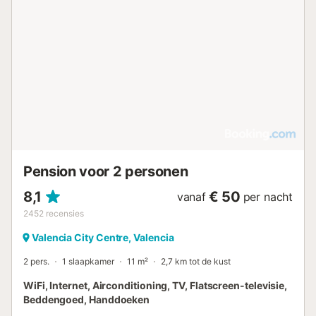
Pension voor 2 personen
8,1
€ 50
vanaf
per nacht
2452
recensies
Valencia City Centre, Valencia
2 pers.
1 slaapkamer
11 m²
2,7 km tot de kust
WiFi, Internet, Airconditioning, TV, Flatscreen-televisie,
Beddengoed, Handdoeken