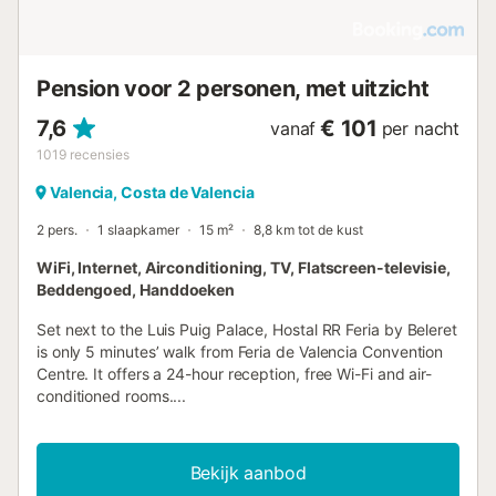
Pension voor 2 personen, met uitzicht
7,6
€ 101
vanaf
per nacht
1019
recensies
Valencia, Costa de Valencia
2 pers.
1 slaapkamer
15 m²
8,8 km tot de kust
WiFi, Internet, Airconditioning, TV, Flatscreen-televisie,
Beddengoed, Handdoeken
Set next to the Luis Puig Palace, Hostal RR Feria by Beleret
is only 5 minutes’ walk from Feria de Valencia Convention
Centre. It offers a 24-hour reception, free Wi-Fi and air-
conditioned rooms....
Bekijk aanbod