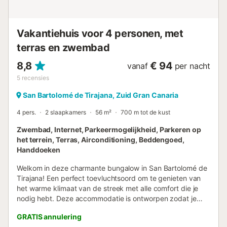
Vakantiehuis voor 4 personen, met
terras en zwembad
8,8
€ 94
vanaf
per nacht
5
recensies
San Bartolomé de Tirajana, Zuid Gran Canaria
4 pers.
2 slaapkamers
56 m²
700 m tot de kust
Zwembad, Internet, Parkeermogelijkheid, Parkeren op
het terrein, Terras, Airconditioning, Beddengoed,
Handdoeken
Welkom in deze charmante bungalow in San Bartolomé de
Tirajana! Een perfect toevluchtsoord om te genieten van
het warme klimaat van de streek met alle comfort die je
nodig hebt. Deze accommodatie is ontworpen zodat je
optimaal kunt genieten van je vakantie met familie of
GRATIS annulering
vrienden. De ster van het huis is het ruime privé terras van