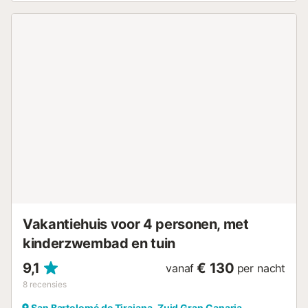
en gratis parkeren op straat. Gezinnen met kinderen zijn
welkom. De woning is drempelvrij, zowel bij de ingang als
binnen, wat zorgt voor gemakkelijke toegang. Buiten zijn
beveiligingscamera’s en geluidsopnameapparaten
aanwezig. Strand- of zwembadhanddoeken worden
verstrekt. Roken, huisdieren en feesten zijn niet
toegestaan. Jullie kunnen genieten van huisgemaakte of
zelf geteelde producten. Op verzoek is er een wandelgids
beschikbaar. De eigenaar woont in de buurt en kan indien
nodig assisteren. De elektriciteit wordt opgewekt via
zonne-energie. Daarom zijn verwarming en airconditioning
alleen te gebruiken tussen 8:00 en 19:00 uur....
Vakantiehuis voor 4 personen, met
kinderzwembad en tuin
9,1
€ 130
vanaf
per nacht
8
recensies
San Bartolomé de Tirajana, Zuid Gran Canaria