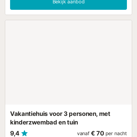
Bekijk aanbod
een tuin met terrasmeubilair, strijkijzer, onbeperkte
internettoegang (wifi), haardroger, 1 satelliet-tv met talen:
Spaans, Engels, Duits. De Amerikaanse keuken is uitgerust
met een keramische kookplaat, koelkast, magnetron,
vriezer, wasmachine, servies/bestek, keukengerei,
koffiezetapparaat, broodrooster, waterkoker en
sapcentrifuge. San Agustín is een toeristisch strand met
kalm water, zij het met kleine golven, dat alle
kenmerkende voordelen van accommodatie en diensten
behoudt, maar het is ook erg rustig omdat het minder druk
is. Zelfs de nachten zijn rustig omdat ze het typische
rumoer van een toeristisch gebied missen. Het strand van
San Agustín is perfect om dagenlang te ontspannen, maar
als de rust niet genoeg is, bevindt zich op korte afstand
een van de grootste thalassotherapiecentra op het eiland.
Aan de lange promenade, die in het zuiden aansluit op het
toeristische centrum van Playa del Inglés, bevinden zich
ook tal van terrassen, b...
Vakantiehuis voor 3 personen, met
kinderzwembad en tuin
9,4
€ 70
vanaf
per nacht