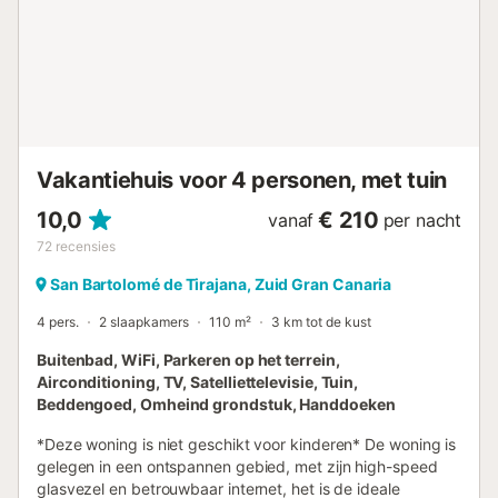
Woonkamer-keuken die via de grote schuifdeuren direct
aansluit op het terras, met een mooi uitzicht naar buiten.
De woonkamer is voorzien van een Smart TV met
internationale zenders (Spanje, Verenigd Koninkrijk,
Duitsland...), alle Europese sporten zoals de Spaanse Liga,
Premier League... en toegang tot Netflix, HBO en Prime
Video... Volledig uitgeruste inductiekeuken, met
vaatwasser en alle benodigde keukengerei voor uw
Vakantiehuis voor 4 personen, met tuin
verblijf. -...
10,0
€ 210
vanaf
per nacht
72
recensies
San Bartolomé de Tirajana, Zuid Gran Canaria
4 pers.
2 slaapkamers
110 m²
3 km tot de kust
Buitenbad, WiFi, Parkeren op het terrein,
Airconditioning, TV, Satelliettelevisie, Tuin,
Beddengoed, Omheind grondstuk, Handdoeken
*Deze woning is niet geschikt voor kinderen* De woning is
gelegen in een ontspannen gebied, met zijn high-speed
glasvezel en betrouwbaar internet, het is de ideale