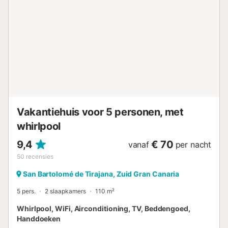
voor gasten. Bij het zwembad staan verschillende
koelkasten en vriezers, zodat drankjes en eten altijd
binnen handbereik zijn. De volledig omheinde privétuin is
perfect om te ontspannen in de zon en te genieten van het
uitzicht op zee en bergen. Er is snel WiFi geschikt voor
videogesprekken, tv met kabelzenders, een aparte
werkplek en gratis parkeergelegenheid voor maximaal 5
auto’s op het terrein. Beddengoed en handdoeken zijn
inbegrepen. De binnenruimtes zijn drempelvrij. Huisdieren
zijn toegestaan (maximaal 2). Roken en feesten zijn niet
toegestaan. Finca Vidalenta El S...
Vakantiehuis voor 5 personen, met
whirlpool
9,4
€ 70
vanaf
per nacht
50
recensies
San Bartolomé de Tirajana, Zuid Gran Canaria
5 pers.
2 slaapkamers
110 m²
Whirlpool, WiFi, Airconditioning, TV, Beddengoed,
Handdoeken