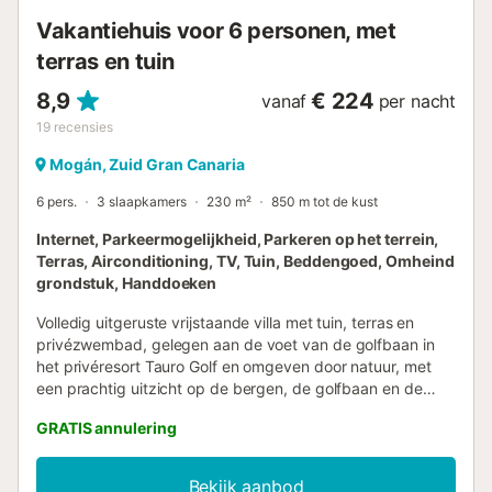
staan, overal op het terrein, en vooral bij het zwembad....
Vakantiehuis voor 6 personen, met
terras en tuin
8,9
€ 224
vanaf
per nacht
19
recensies
Mogán, Zuid Gran Canaria
6 pers.
3 slaapkamers
230 m²
850 m tot de kust
Internet, Parkeermogelijkheid, Parkeren op het terrein,
Terras, Airconditioning, TV, Tuin, Beddengoed, Omheind
grondstuk, Handdoeken
Volledig uitgeruste vrijstaande villa met tuin, terras en
privézwembad, gelegen aan de voet van de golfbaan in
het privéresort Tauro Golf en omgeven door natuur, met
een prachtig uitzicht op de bergen, de golfbaan en de
zee, en met alle voorzieningen voor een perfecte vakantie
GRATIS annulering
in het zuidwesten van Gran Canaria, uitgeroepen tot een
van de beste klimaten ter wereld. Gelegen in een van de
beste gebieden van het eiland, met 3 prachtige golfbanen,
Bekijk aanbod