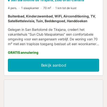
4 pers.
1 slaapkamer
70 m²
1 km tot de kust
Buitenbad, Kinderzwembad, WiFi, Airconditioning, TV,
Satelliettelevisie, Tuin, Beddengoed, Handdoeken
Gelegen in San Bartolomé de Tirajana, creëert het
vakantiehuis "Sun Club Maspalomas" een comfortabele
omgeving voor een aangenaam verblijf. De woning van 70
m² met een traploze toegang bestaat uit een woonkamer,
een goed uitgeruste keuken, 1 slaapkamer en 1 badkamer
GRATIS annulering
en is geschikt voor 4 personen. De voorzieningen ter
plaatse omvatten high-speed Wi-Fi (geschikt voor
videogesprekken), een tv, een wasmachine en een
Bekijk aanbod
vaatwasser. Het vakantiehuis beschikt over een eigen
buitenruimte met een tuin, een gemeubileerd overdekt
terras en een buitendouche. Een gemeenschappelijke
buitenruimte met een omheind zwembad, een
kinderzwembad en een tennisbaan is ook beschikbaar
voor uw gebruik. Er is gratis parkeergelegenheid in de
straat. Gezinnen met kinderen zijn welkom. Huisdieren,
feesten en ongeregistreerde gasten zijn niet toegestaan.
Roken in het gebouw is niet toegestaan. Airconditioning is