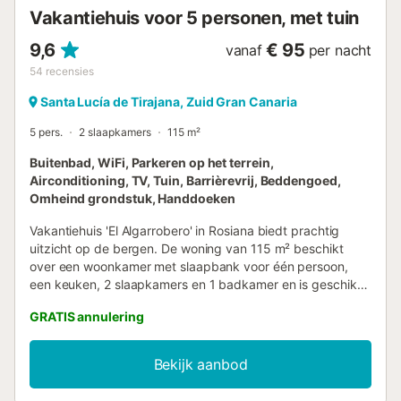
Vakantiehuis voor 5 personen, met tuin
9,6
€ 95
vanaf
per nacht
54
recensies
Santa Lucía de Tirajana, Zuid Gran Canaria
5 pers.
2 slaapkamers
115 m²
Buitenbad, WiFi, Parkeren op het terrein,
Airconditioning, TV, Tuin, Barrièrevrij, Beddengoed,
Omheind grondstuk, Handdoeken
Vakantiehuis 'El Algarrobero' in Rosiana biedt prachtig
uitzicht op de bergen. De woning van 115 m² beschikt
over een woonkamer met slaapbank voor één persoon,
een keuken, 2 slaapkamers en 1 badkamer en is geschikt
voor 5 personen. Jullie hebben airconditioning, wifi, een
GRATIS annulering
ventilator en tv tot jullie beschikking. Een babybedje is op
aanvraag beschikbaar. Buiten vinden jullie een
privézwembad, tuin, open terras en barbecue. De woning
Bekijk aanbod
ligt dichtbij wandel- en fietsroutes, perfect voor
natuurliefhebbers. Er zijn 3 parkeerplaatsen op het terrein