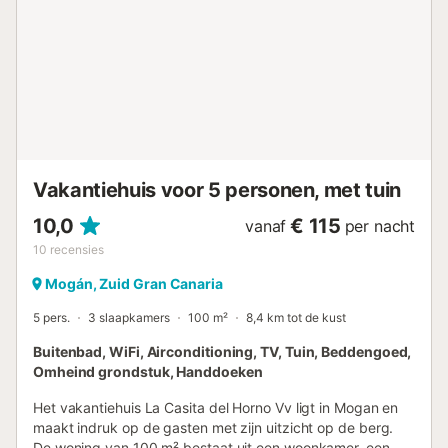
Vakantiehuis voor 5 personen, met tuin
10,0
€ 115
vanaf
per nacht
10
recensies
Mogán, Zuid Gran Canaria
5 pers.
3 slaapkamers
100 m²
8,4 km tot de kust
Buitenbad, WiFi, Airconditioning, TV, Tuin, Beddengoed,
Omheind grondstuk, Handdoeken
Het vakantiehuis La Casita del Horno Vv ligt in Mogan en
maakt indruk op de gasten met zijn uitzicht op de berg.
De woning van 100 m² bestaat uit een woonkamer, een