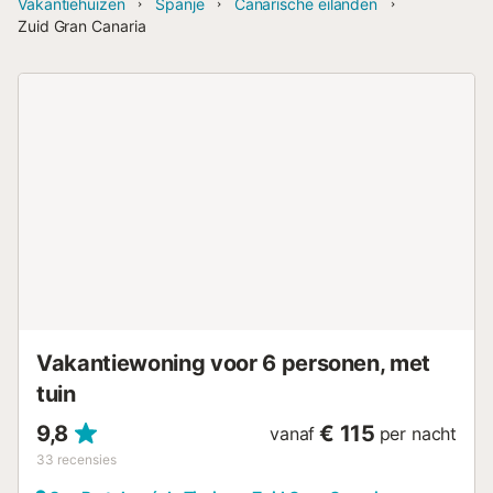
Vakantiehuizen
Spanje
Canarische eilanden
Zuid Gran Canaria
Vakantiewoning voor 6 personen, met
tuin
9,8
€ 115
vanaf
per nacht
33
recensies