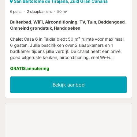
San Bartolomé de Tirajana, Zuid Gran Canaria
6 pers.
2 slaapkamers
50 m²
Buitenbad, WiFi, Airconditioning, TV, Tuin, Beddengoed,
Omheind grondstuk, Handdoeken
Chalet Casa 6 in Taidía biedt 50 m² ruimte voor maximaal
6 gasten. Jullie beschikken over 2 slaapkamers en 1
badkamer tijdens jullie verblijf. De chalet heeft een privé,
goed uitgeruste keuken, airconditioning, snel Wi-Fi
geschikt voor videogesprekken, tv, een aparte werkplek
GRATIS annulering
en een privé onoverdekt terras met bergzicht dat exclusief
voor jullie is. Geniet van comfort en een prachtig uitzicht
tijdens jullie verblijf. Ontspan bij het gedeelde verwarmde
Bekijk aanbod
buitenzwembad van Palmeral de Taidía in Taidía en geniet
van de gezamenlijke tuin en het open terras. Voor jullie
gemak is er een buitendouche beschikbaar. Parkeren kan
op straat en zelf inchecken is mogelijk. Evenementen zijn
niet toegestaan op het terrein....