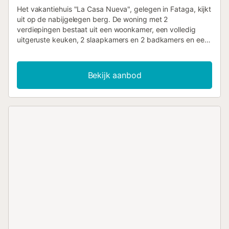
Het vakantiehuis "La Casa Nueva", gelegen in Fataga, kijkt
uit op de nabijgelegen berg. De woning met 2
verdiepingen bestaat uit een woonkamer, een volledig
uitgeruste keuken, 2 slaapkamers en 2 badkamers en een
extra toilet en is daarom geschikt voor 5 personen. Extra
voorzieningen zijn Wi-Fi (geschikt voor videogesprekken),
een smart TV met streamingdiensten en een dvd-speler,
Bekijk aanbod
airconditioning, een ventilator, verwarming en een
wasmachine. Een babybedje en een kinderstoel zijn ook
beschikbaar. Het vakantiehuis beschikt over een privé
buitenruimte met een whirlpool, 2 open terrassen en een
barbecue. Het openbaar vervoer bevindt zich op
loopafstand. Er is gratis parkeergelegenheid in de straat.
Gezinnen met kinderen zijn welkom. Huisdieren, roken en
feestelijke evenementen zijn niet toegestaan. Het pand
heeft een trapvrije toegang en interieur. Er zijn
beveiligingscamera's en/of geluidsopnameapparatuur op
het terrein. Strand-/zwembadhanddoeken zijn aanwezig.
Deze accommodatie heeft richtlijnen om gasten te helpen
met het correct scheiden van afval, meer informatie wordt
ter plaatse verstrekt. Deze accommodatie heeft licht- en
waterbesparende voorzieningen....