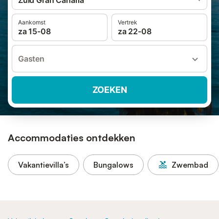
Zuid Gran Canaria
Aankomst
Vertrek
za 15-08
za 22-08
Gasten
ZOEKEN
Accommodaties ontdekken
Vakantievilla’s
Bungalows
Zwembad