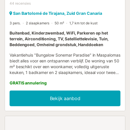
44
recensies
San Bartolomé de Tirajana, Zuid Gran Canaria
3 pers.
2 slaapkamers
50 m²
1,7 km tot de kust
Buitenbad, Kinderzwembad, WiFi, Parkeren op het
terrein, Airconditioning, TV, Satelliettelevisie, Tuin,
Beddengoed, Omheind grondstuk, Handdoeken
Vakantiehuis "Bungalow Sonemar Paradise" in Maspalomas
biedt alles voor een ontspannen verblijf. De woning van 50
m² beschikt over een woonkamer, volledig uitgeruste
keuken, 1 badkamer en 2 slaapkamers, ideaal voor twee
volwassenen en een kind, en is geschikt voor maximaal 3
GRATIS annulering
personen. Extra voorzieningen zijn Wi-Fi geschikt voor
videogesprekken, een smart-tv met streamingdiensten,
airconditioning, verwarming, wasmachine, en boeken en
Bekijk aanbod
speelgoed voor kinderen. Er zijn ook een kinderstoel en
reisbedje beschikbaar. De privé buitenruimte bestaat uit
een open terras, overdekt terras, balkon en barbecue.
Daarnaast hebben jullie toegang tot een gedeelde
buitenruimte met omheind zwembad, tuin, kinderbad,