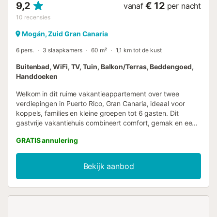
9,2
€ 12
vanaf
per nacht
10
recensies
Mogán, Zuid Gran Canaria
6 pers.
3 slaapkamers
60 m²
1,1 km tot de kust
Buitenbad, WiFi, TV, Tuin, Balkon/Terras, Beddengoed,
Handdoeken
Welkom in dit ruime vakantieappartement over twee
verdiepingen in Puerto Rico, Gran Canaria, ideaal voor
koppels, families en kleine groepen tot 6 gasten. Dit
gastvrije vakantiehuis combineert comfort, gemak en een
rustige locatie en is de perfecte plek om te ontspannen en
GRATIS annulering
te genieten van alles wat het zuiden van Gran Canaria te
bieden heeft. Het appartement is verdeeld over twee
verdiepingen, verbonden door een interne trap. Op de
Bekijk aanbod
begane grond vindt u een ruime, volledig uitgeruste open
keuken, een apart gastentoilet, een wasruimte, een lichte
en comfortabele woonruimte en directe toegang tot een
privéterras met buitenmeubilair, perfect om te genieten
van uw ontbijt of te ontspannen in de zon. Boven bevinden