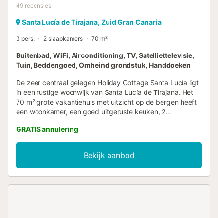
49
recensies
Santa Lucía de Tirajana, Zuid Gran Canaria
3 pers.
2 slaapkamers
70 m²
Buitenbad, WiFi, Airconditioning, TV, Satelliettelevisie,
Tuin, Beddengoed, Omheind grondstuk, Handdoeken
De zeer centraal gelegen Holiday Cottage Santa Lucía ligt
in een rustige woonwijk van Santa Lucía de Tirajana. Het
70 m² grote vakantiehuis met uitzicht op de bergen heeft
een woonkamer, een goed uitgeruste keuken, 2
slaapkamers en een badkamer en is dus geschikt voor 4
GRATIS annulering
personen. Extra voorzieningen zijn Wi-Fi (geschikt voor
videogesprekken), TV, airconditioning/ventilator,
wasmachine en verwarming. In de kindvriendelijke
Bekijk aanbod
accommodatie kunt u op verzoek een kinderbedje en een
kinderstoel krijgen. Uw eigen buitenruimte is de perfecte
plek om te ontspannen op zonnige dagen. Deze bestaat
uit een open terras, ligstoelen, een barbecue en een
buitendouche. Geniet van het prachtige uitzicht of van
vers bereide maaltijden in de buitenlucht. Er is een