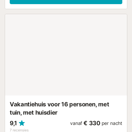
Het privé verwarmde zoutwaterzwembad is het hele jaar
door geopend van 10.00 tot 22.00 uur. Daarnaast is er een
privé buitendouche, whirlpool en barbecue voor
ontspannen en dineren in de open lucht. Parkeren kan in 1
gedeelde garageplaats of op straat. 1 huisdier is
toegestaan. Evenementen zijn niet toegestaan, roken is
verboden en muziek mag van 12.00 tot 22.00 uur.
Gedeelde faciliteiten zijn onder andere een biljarttafel,
fitnessapparatuur, speeltuin en tafeltennis. Een tennisbaan
ligt op 15 minuten lopen. Deze luxe villa beslaat vier
verdiepingen en biedt een exclusieve en comfortabele
ervaring. Er is privéparkeergelegenheid, een volledig
uitgeruste fitnessruimte, wasruimte en een
entertainmentruimte met spelconsole. Alle slaapkamers
hebben balkons met daglicht en zeezicht. Buiten is er een
gezellige barbecuehoek en stijlvolle chill-out ruimte, ideaal
om buiten te genieten in...
Vakantiehuis voor 16 personen, met
tuin, met huisdier
9,1
€ 330
vanaf
per nacht
7
recensies