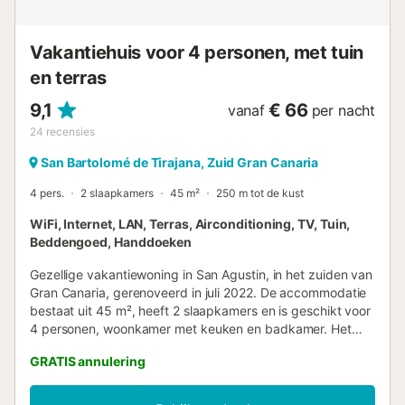
kan de toegang tot de ac...
Vakantiehuis voor 4 personen, met tuin
en terras
9,1
€ 66
vanaf
per nacht
24
recensies
San Bartolomé de Tirajana, Zuid Gran Canaria
4 pers.
2 slaapkamers
45 m²
250 m tot de kust
WiFi, Internet, LAN, Terras, Airconditioning, TV, Tuin,
Beddengoed, Handdoeken
Gezellige vakantiewoning in San Agustin, in het zuiden van
Gran Canaria, gerenoveerd in juli 2022. De accommodatie
bestaat uit 45 m², heeft 2 slaapkamers en is geschikt voor
4 personen, woonkamer met keuken en badkamer. Het
heeft een tuin van 20m², waar u kunt genieten van
GRATIS annulering
aangename avonden of van de zon. Het ligt op 50 meter
van het zandstrand "San Agustin", met zeer gemakkelijke
toegang. Ideaal voor familievakanties. Het beschikt over