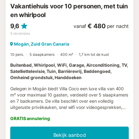
Vakantiehuis voor 10 personen, met tuin
en whirlpool
9,6
€ 480
vanaf
per nacht
5
recensies
Mogán, Zuid Gran Canaria
10 pers.
5 slaapkamers
400 m²
1,7 km tot de kust
Buitenbad, Whirlpool, WiFi, Garage, Airconditioning, TV,
Satelliettelevisie, Tuin, Barrièrevrij, Beddengoed,
Omheind grondstuk, Handdoeken
Gelegen in Mogán biedt Villa Coco een luxe villa van 400
m² voor maximaal 10 gasten, verdeeld over 5 slaapkamers
en 7 badkamers. De villa beschikt over een volledig
uitgeruste privékeuken, snel wifi voor videogesprekken,
airconditioning, televisie, video on demand, spelconsole,
GRATIS annulering
wasmachine, droger en een aparte werkplek. Verder zijn er
drempelloze toegang, een lift, babybedje, self check-in en
strandlakens. Geniet buiten van een privé tuin, overdekt
Bekijk aanbod
terras en 5 privébalkons met uitzicht op zee en bergen.