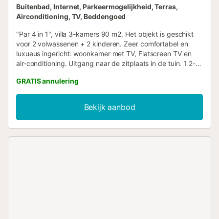
Buitenbad, Internet, Parkeermogelijkheid, Terras,
Airconditioning, TV, Beddengoed
"Par 4 in 1", villa 3-kamers 90 m2. Het objekt is geschikt
voor 2 volwassenen + 2 kinderen. Zeer comfortabel en
luxueus ingericht: woonkamer met TV, Flatscreen TV en
air-conditioning. Uitgang naar de zitplaats in de tuin. 1 2-
pers. kamer met 1 2-pers bed (135 cm, lengte 190 cm),
GRATIS annulering
air-conditioning. 1 2-pers. kamer met 2 bedden (90 cm,
lengte 190 cm), air-conditioning. Keuken (oven,
afwasmachine, 4 keramische glas kookplaten,
Bekijk aanbod
broodrooster, waterkoker, magnetron, diepvriezer,
elektrische koffiemachine) met eettafel. 2 bad/douches.
Natuurstenen vloeren. Zithoek in de tuin, prieel. Barbecue,
ligstoelen (2), loggia, zitgelegenheid. Mooi uitzicht op de
bergen. Ter beschikking: wasmachine, droger, strijkijzer,
kinderstoel, kinderbed tot 2 jaar, haardroger. Internet (WiFi,
gratis). Parkeerplaats bij het huis. Niet rokers woning. 1
klein huisdier/hond toegestaan. 2019/480 // Reg. Nr.:
ESFCTU0000350120004734210000000000000VV-35-
1-00035789...