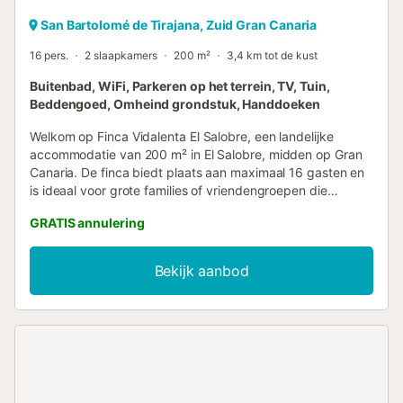
San Bartolomé de Tirajana, Zuid Gran Canaria
16 pers.
2 slaapkamers
200 m²
3,4 km tot de kust
Buitenbad, WiFi, Parkeren op het terrein, TV, Tuin,
Beddengoed, Omheind grondstuk, Handdoeken
Welkom op Finca Vidalenta El Salobre, een landelijke
accommodatie van 200 m² in El Salobre, midden op Gran
Canaria. De finca biedt plaats aan maximaal 16 gasten en
is ideaal voor grote families of vriendengroepen die
privacy, comfort en natuur zoeken in een unieke
GRATIS annulering
omgeving. Er zijn 2 slaapkamers en een woonkamer die als
slaapruimte is ingericht, zodat iedereen comfortabel kan
overnachten. Er zijn 3 badkamers: één binnen en twee bij
Bekijk aanbod
het zwembad, zodat jullie buiten kunnen genieten zonder
steeds naar binnen te hoeven. De volledig uitgeruste
privékeuken nodigt uit om zelf te koken. Ontbijt is op
verzoek beschikbaar tegen een toeslag. Het hoogtepunt is
het privézwembad buiten, het hele jaar door beschikbaar
en in de winter verwarmd, zodat jullie altijd kunnen
zwemmen. Het zwembad is 8 x 4 x 1,4 meter en exclusief