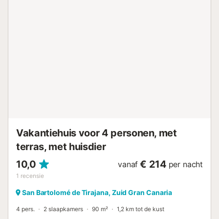
kinderspeelplaats voor het huis en een sportcentrum in de
buurt. Binnen 1-5 minuten lopen bereikt u een selectie van
restaurants, cafés, bars en een bakkerij, terwijl de
dichtstbijzijnde supermarkt op 6 minuten lopen (450m)
ligt. In ongeveer 40 minuten met de auto bereikt u de
oostkust van het eiland, waar u de dag kunt doorbrengen
op een van de stranden. Het dichtstbijzijnde strand is
Playa de Pozo Izquierdo en ligt op 36 minuten rijden met
de auto (23 km). Ook de luchthaven Gran Canaria ligt op
39 minuten rijden (31 km). Parkeren is mogelijk in de
straat. Huisdieren zijn niet welkom. Evenementen zijn niet
toegestaan. Beddengoed en handdoe...
Vakantiehuis voor 4 personen, met
terras, met huisdier
10,0
€ 214
vanaf
per nacht
1
recensie
San Bartolomé de Tirajana, Zuid Gran Canaria
4 pers.
2 slaapkamers
90 m²
1,2 km tot de kust