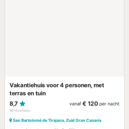
zich twee comfortabele slaapkamers, een moderne
badkamer met een inloopdouche en een privébalkon, dat
extra buitenruimte en privacy biedt. Gasten hebben
toegang tot een prachtig gemeenschappelijk zwembad
met een adembenemend uitzicht op zee, wat de perfecte
omgeving creëert om te ontspannen en te genieten van de
zon van Gran Canaria, die het hele jaar door schijnt. Het
appartement beschikt over gratis high-speed Wi-Fi en ligt
in een rustig wooncomplex op loopafstand van
supermarkten, winkelcentra, restaurants, bars en het
strand. Playa de Amadores, beroemd om zijn kristalheldere
water en witte zandstrand, ligt op slechts een klein eindje
rijden. De omliggende bergen bieden...
Vakantiehuis voor 4 personen, met
terras en tuin
8,7
€ 120
vanaf
per nacht
86
recensies
San Bartolomé de Tirajana, Zuid Gran Canaria