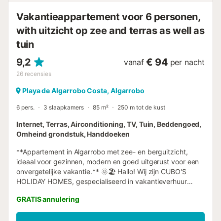
Vakantieappartement voor 6 personen,
with uitzicht op zee and terras as well as
tuin
9,2
€ 94
vanaf
per nacht
26
recensies
Playa de Algarrobo Costa, Algarrobo
6 pers.
3 slaapkamers
85 m²
250 m tot de kust
Internet, Terras, Airconditioning, TV, Tuin, Beddengoed,
Omheind grondstuk, Handdoeken
**Appartement in Algarrobo met zee- en berguitzicht,
ideaal voor gezinnen, modern en goed uitgerust voor een
onvergetelijke vakantie.** 🌞🏖️ Hallo! Wij zijn CUBO'S
HOLIDAY HOMES, gespecialiseerd in vakantieverhuur
sinds 2005. Geniet met het gezin van dit **appartement
GRATIS annulering
met 3 slaapkamers** en een capaciteit voor 6 personen,
gelegen op de zevende verdieping en met een prachtig
uitzicht op zee en de stad. Hoewel het niet aan het strand