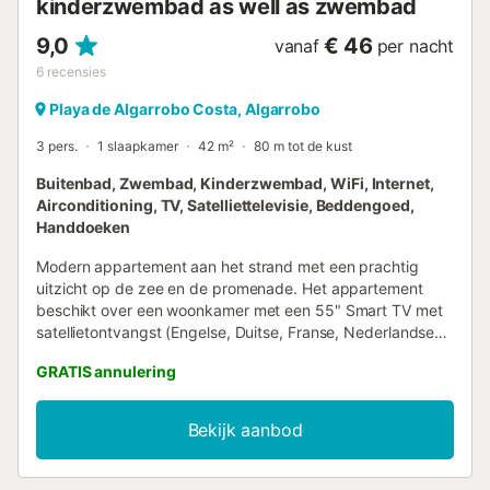
kinderzwembad as well as zwembad
9,0
€ 46
vanaf
per nacht
6
recensies
Playa de Algarrobo Costa, Algarrobo
3 pers.
1 slaapkamer
42 m²
80 m tot de kust
Buitenbad, Zwembad, Kinderzwembad, WiFi, Internet,
Airconditioning, TV, Satelliettelevisie, Beddengoed,
Handdoeken
Modern appartement aan het strand met een prachtig
uitzicht op de zee en de promenade. Het appartement
beschikt over een woonkamer met een 55" Smart TV met
satellietontvangst (Engelse, Duitse, Franse, Nederlandse
zenders etc.), airconditioning en een adembenemend
GRATIS annulering
uitzicht op zee vanuit elke hoek van de woonkamer. Er is
een slaapbank (1.50 m) om comfortabel 3 tot 4 gasten te
huisvesten (op aanvraag, hiervoor geldt een toeslag voor
Bekijk aanbod
beddengoed en bezetting). De keuken is voorzien van een
keramische kookplaat, koelkast, koffiezetapparaat,
broodrooster en blender. Er is een kleine, aparte kamer die