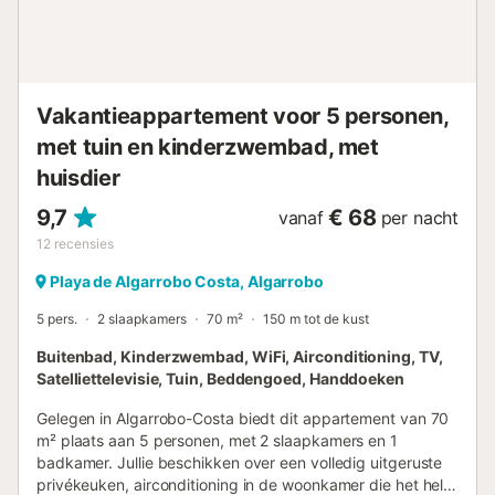
multifunctioneel sportveld (tennis, basketbal en voetbal)
dat toegankelijk is via een voetgangersingang en via de
garage. Het appartement beschikt over 1 privé
ondergrondse parkeerplaats met een trap die leidt naar de
lift, die ons rechtstreeks naar de verdieping van het
Vakantieappartement voor 5 personen,
appartement bren...
met tuin en kinderzwembad, met
huisdier
9,7
€ 68
vanaf
per nacht
12
recensies
Playa de Algarrobo Costa, Algarrobo
5 pers.
2 slaapkamers
70 m²
150 m tot de kust
Buitenbad, Kinderzwembad, WiFi, Airconditioning, TV,
Satelliettelevisie, Tuin, Beddengoed, Handdoeken
Gelegen in Algarrobo-Costa biedt dit appartement van 70
m² plaats aan 5 personen, met 2 slaapkamers en 1
badkamer. Jullie beschikken over een volledig uitgeruste
privékeuken, airconditioning in de woonkamer die het hele