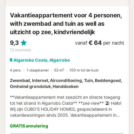
aanvraag en met toeslag. 🏊 Gemeenschappelijk zwembad
(zomerseizoen) De studio maakt deel uit van een
Vakantieappartement voor 4 personen,
urbanisatie met e...
with zwembad and tuin as well as
uitzicht op zee, kindvriendelijk
9,3
€ 64
vanaf
per nacht
13
recensies
Algarrobo Costa, Algarrobo
4 pers.
1 slaapkamer
53 m²
100 m tot de kust
Zwembad, Internet, Airconditioning, Tuin, Beddengoed,
Omheind grondstuk, Handdoeken
**Vakantieappartement met zeezicht en directe toegang
tot het strand in Algarrobo Costa** **zee view** 🏖️ Hallo!
Wij zijn CUBO'S HOLIDAY HOMES, gespecialiseerd in
vakantiewoningen sinds 2005. Vakantieappartement in
Algarrobo Costa Geniet van een **uitstekend appartement
GRATIS annulering
met zeezicht** gelegen in een mooie urbanisatie met een
groot gemeenschappelijk zwembad, op slechts 50 meter