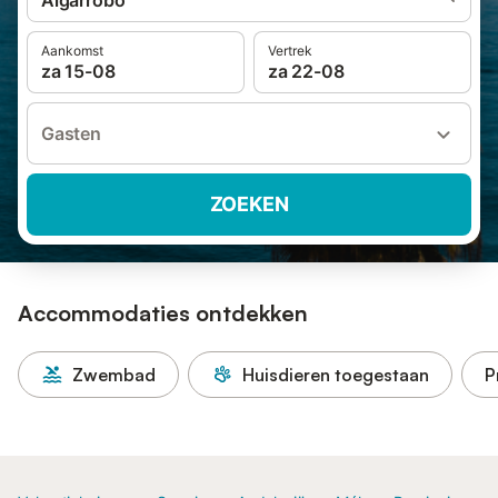
Algarrobo
Aankomst
Vertrek
za 15-08
za 22-08
Gasten
ZOEKEN
Accommodaties ontdekken
Zwembad
Huisdieren toegestaan
P