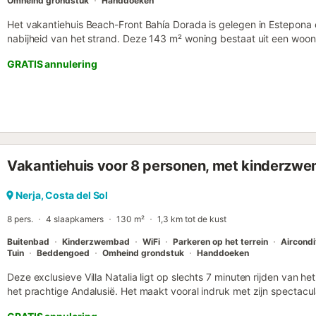
Omheind grondstuk
Handdoeken
Het vakantiehuis Beach-Front Bahía Dorada is gelegen in Estepona
nabijheid van het strand. Deze 143 m² woning bestaat uit een woon
met vaatwasser, 3 slaapkamers en 2 badkamers, evenals 2 extra toil
GRATIS annulering
personen. Extra voorzieningen zijn high-speed Wi-Fi, airconditioni
satelliet-tv. Het vakantiehuis beschikt over een eigen buitenruimte
terras en een barbecue. De woning heeft toegang tot een gemeens
andere 3 grote zwembaden die het hele jaar door geopend zijn. Twe
Gusto) worden u gratis ter beschikking gesteld (u krijgt hiervoor e
maaltijd in uw tuin en geniet van het ontspannende uitzicht op zee
voet/met de auto tot het dichtstbijzijnde restaurant: 682m. Afstand
Vakantiehuis voor 8 personen, met kinderzwe
dichtstbijzijnde café: 3.48km. Afstand te voet/met de auto tot de di
voet/met de auto tot de dichtstbijzijnde supermarkt: 1.21km. Loop-/
Bahía Dorada. Afstand tot de luchthaven: 42km Luchthaven Gibraltar
Nerja, Costa del Sol
het terrein. Huisdieren zijn niet toegestaan. Roken is niet toegestaa
8 pers.
4 slaapkamers
130 m²
1,3 km tot de kust
Buitenbad
Kinderzwembad
WiFi
Parkeren op het terrein
Aircondi
Tuin
Beddengoed
Omheind grondstuk
Handdoeken
Deze exclusieve Villa Natalia ligt op slechts 7 minuten rijden van het
het prachtige Andalusië. Het maakt vooral indruk met zijn spectacul
zijn privé zwembad en kinderbad. De stijlvol ingerichte villa is ideaa