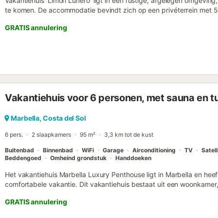
Vakantiehuis 'Limón Lunero' ligt in een rustige, afgelegen omgeving
te komen. De accommodatie bevindt zich op een privéterrein met 5
het enige gedeelde element is het buitenterrein, waaronder de t
GRATIS annulering
buitenruimtes. Er zijn geen gedeelde binnenruimtes met de andere 
jullie als gasten van Limón Lunero. Omdat het zwembad zich in een 
kunnen gasten van de andere appartementen het zien wanneer zij 
buitenroute lopen. Jullie beschikken over een eigen terras en wifi....
Vakantiehuis voor 6 personen, met sauna en t
Marbella, Costa del Sol
6 pers.
2 slaapkamers
95 m²
3,3 km tot de kust
Buitenbad
Binnenbad
WiFi
Garage
Airconditioning
TV
Satell
Beddengoed
Omheind grondstuk
Handdoeken
Het vakantiehuis Marbella Luxury Penthouse ligt in Marbella en heef
comfortabele vakantie. Dit vakantiehuis bestaat uit een woonkamer
slaapkamers en 2 badkamers en is daarom geschikt voor 6 personen.
GRATIS annulering
(geschikt voor videogesprekken), airconditioning, een wasmachine
en een kinderstoel zijn ook beschikbaar. Je privé buitenruimte besta