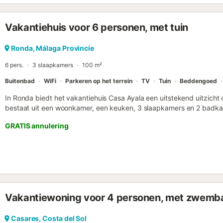
restaurant, conciërge en uitgebreide aangelegde gebieden met subt
Vakantiehuis voor 6 personen, met tuin
Ronda, Málaga Provincie
6 pers.
3 slaapkamers
100 m²
Buitenbad
WiFi
Parkeren op het terrein
TV
Tuin
Beddengoed
In Ronda biedt het vakantiehuis Casa Ayala een uitstekend uitzich
bestaat uit een woonkamer, een keuken, 3 slaapkamers en 2 badka
personen. Extra voorzieningen zijn Wi-Fi met een speciale werkruimt
GRATIS annulering
ventilator en een wasmachine. Een babybedje is ook beschikbaar. 
airconditioning. Deze vakantiewoning beschikt over een privé zwem
barbecue. De gastheer raadt het restaurant recht tegenover de acc
parkeerplaatsen beschikbaar op het terrein. Brandhout kan worden
Maximaal 3 huisdieren zijn toegestaan. Roken en het vieren van ev
accommodatie beschikt over een handig zelf inchecksysteem. Houd
moment van uw bezoek watervoorschriften van de overheid van krac
Vakantiewoning voor 4 personen, met zwemba
kunnen zijn op het gebruik van het zwembad, het besproeien van de
van kraanwater....
Casares, Costa del Sol