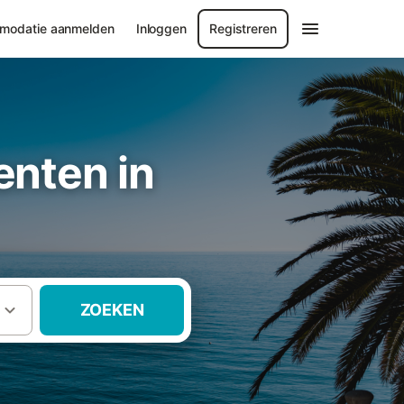
modatie aanmelden
Inloggen
Registreren
nten in
ZOEKEN