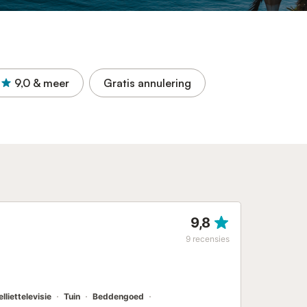
9,0
& meer
Gratis annulering
9,8
9
recensies
lliettelevisie
Tuin
Beddengoed