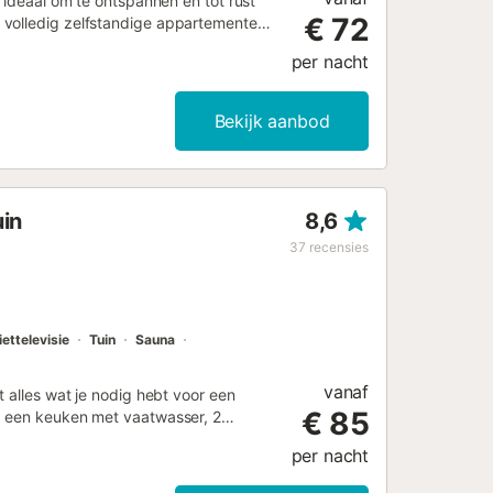
, ideaal om te ontspannen en tot rust
€ 72
 volledig zelfstandige appartementen;
oegangswegen en gemeenschappelijke
per nacht
units. Het zwembad is exclusief voor
open deel van het terrein bevindt,
via de gemeenschappelijke
Bekijk aanbod
uin
8,6
37
recensies
iettelevisie
Tuin
Sauna
vanaf
t alles wat je nodig hebt voor een
€ 85
, een keuken met vaatwasser, 2
 Extra voorzieningen zijn Wi-Fi
per nacht
, een droger en een tv. Een babybedje
at uit tuinmeubilair, een open terras