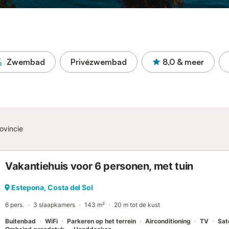
Zwembad
Privézwembad
8,0
& meer
ovincie
Vakantiehuis voor 6 personen, met tuin
Estepona, Costa del Sol
6 pers.
3 slaapkamers
143 m²
20 m tot de kust
Buitenbad
WiFi
Parkeren op het terrein
Airconditioning
TV
Sate