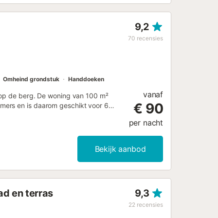
ropische vegetatie....
9,2
70
recensies
Omheind grondstuk
Handdoeken
vanaf
t op de berg. De woning van 100 m²
€ 90
mers en is daarom geschikt voor 6
e voor thuiskantoor, een tv, een
per nacht
Deze accommodatie biedt niet:
bad, tuin, overdekt terras en
ommodatie aan. Er zijn 2
Bekijk aanbod
 geleverd tegen een extra vergoeding.
enementen zijn niet toegestaan. Deze
 er rekening mee dat er op het
ht kunnen zijn, die van invloed
d en terras
9,3
 tuin of het beperken van het gebruik
22
recensies