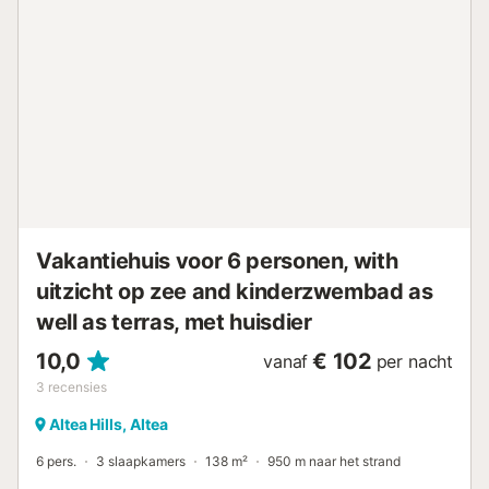
dichtstbijzijnde café: 5.13km. Afstand te voet/met de auto
tot de dichtstbijzijnde bar: 4.62km. Afstand te voet/met de
auto tot de dichtstbijzijnde supermarkt: 4.01km. Afstand
te voet/met de auto naar het strand: 5.01km Playa
Mascarat. Altea. Afstand tot de luchthaven: 73km
Luchthaven Alicante. Er is gratis parkeergelegenheid in
een garage en op het terrein. Evenementen zijn niet
toegestaan. De accommodatie is traploos toegankelijk.
Handdoeken en bedlinnen zijn bij de prijs inbegrepen....
Vakantiehuis voor 6 personen, with
uitzicht op zee and kinderzwembad as
well as terras, met huisdier
10,0
€ 102
vanaf
per nacht
3
recensies
Altea Hills, Altea
6 pers.
3 slaapkamers
138 m²
950 m naar het strand