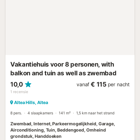
zowel culinaire als culturele mogelijkheden. Kinderbedje
beschikbaar op aanvraag. Alle gasten ontvangen een
welkomstpakket. Kleine honden toegestaan op
aanvraag....
Vakantiehuis voor 8 personen, with
balkon and tuin as well as zwembad
10,0
€ 115
vanaf
per nacht
1
recensie
Altea Hills, Altea
8 pers.
4 slaapkamers
141 m²
1,5 km naar het strand
Zwembad, Internet, Parkeermogelijkheid, Garage,
Airconditioning, Tuin, Beddengoed, Omheind
grondstuk, Handdoeken