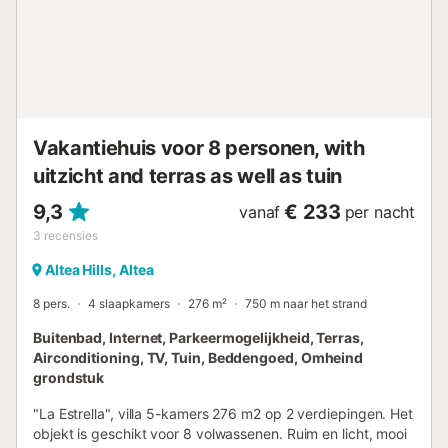
airconditioning voor de warme zomerdagen. Stap naar
buiten door de openslaande deuren en geniet van een glas
cava in de lounge met uitzicht op zee. De keuken is goed
uitgerust met alle potten, pannen en benodigdheden die u
nodig heeft om een huisgemaakte maaltijd te creëren,
inclusief servies voor zes personen...
Vakantiehuis voor 8 personen, with
uitzicht and terras as well as tuin
9,3
€ 233
vanaf
per nacht
3
recensies
Altea Hills, Altea
8 pers.
4 slaapkamers
276 m²
750 m naar het strand
Buitenbad, Internet, Parkeermogelijkheid, Terras,
Airconditioning, TV, Tuin, Beddengoed, Omheind
grondstuk
"La Estrella", villa 5-kamers 276 m2 op 2 verdiepingen. Het
objekt is geschikt voor 8 volwassenen. Ruim en licht, mooi