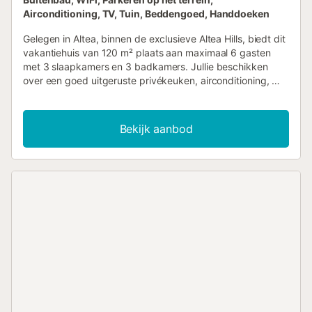
Airconditioning, TV, Tuin, Beddengoed, Handdoeken
Gelegen in Altea, binnen de exclusieve Altea Hills, biedt dit
vakantiehuis van 120 m² plaats aan maximaal 6 gasten
met 3 slaapkamers en 3 badkamers. Jullie beschikken
over een goed uitgeruste privékeuken, airconditioning, Wi-
Fi geschikt voor videogesprekken, tv, ventilator,
wasmachine en droger. Het huis heeft een moderne
inrichting met hoogwaardige materialen en uitstekende
Bekijk aanbod
natuurlijke lichtinval. Geniet buiten van een privé tuin,
balkon en 2 onoverdekte terrassen met panoramisch
uitzicht op de bergen en de zee. Het gedeelde
buitenzwembad in het complex is exclusief toegankelijk
voor gasten en bewoners, omgeven door aangelegde
tuinen met ligstoelen en een buitendouche. Er is gedeelde
parkeergelegenheid en één privéparkeerplaats binnen het
complex. Huisdieren zijn welkom, maar evenementen zijn
niet toegestaan. Strandlakens worden voor jullie gemak
verstrekt. In deze prestigieuze en rustige omgeving zijn
jullie minder dan 10 minuten rijden van het charmante oude
centrum van Altea en dicht bij stranden, baaien, Marina
Greenwich, luxe restaurants, supermarkten, golfbanen en