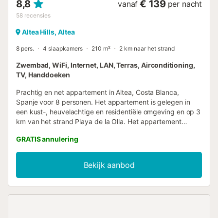
8,8
€ 139
vanaf
per nacht
58
recensies
Altea Hills, Altea
8 pers.
4 slaapkamers
210 m²
2 km naar het strand
Zwembad, WiFi, Internet, LAN, Terras, Airconditioning,
TV, Handdoeken
Prachtig en net appartement in Altea, Costa Blanca,
Spanje voor 8 personen. Het appartement is gelegen in
een kust-, heuvelachtige en residentiële omgeving en op 3
km van het strand Playa de la Olla. Het appartement
beschikt over 4 slaapkamers en 2 badkamers. De
GRATIS annulering
accommodatie biedt privacy, een gemeenschappelijke
tuin met gazon en bomen en een prachtig uitzicht op de
zee en de tuin. Het comfort en de nabijheid van het strand,
Bekijk aanbod
winkels, sportactiviteiten, uitgaansgelegenheden,
bezienswaardigheden en cultuur maken dit een prima
appartement om uw vakantie in Spanje met familie of
vrienden door te brengen. Interieur van het appartement *
woon-/eetkamer met airconditioning, televisie en hifi-