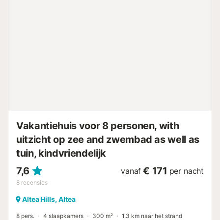
beddengoed, handdoeken, servies, potten/pannen (Joop,
WMF; Rosenthal, etc.), de villa is overal edel uitgerust.
Uiteraard zijn alle kamers voorzien van airconditioning. Villa
Altea Gales is de juiste keuze voor cliënten met hoge eisen
aan de staat, locatie en inrichting van een accommodatie.
Het infinity zwembad biedt spectaculaire uitzichten, maar
wordt niet aanbevolen voor kinderen. Interieur van deze
vakantiewoning * Vakantiehuis met 2 verdiepingen *
Airconditioning in woon-/eetkamer met televisie *
Airconditioning in woonkamer met televisie *
Airconditioning in eetkamer * 2 balkons * 4 slaapkamers, 3
badkamers en 1 gastentoilet * Satellitantenne * Bijkeuk...
Vakantiehuis voor 8 personen, with
uitzicht op zee and zwembad as well as
tuin, kindvriendelijk
7,6
€ 171
vanaf
per nacht
8
recensies
Altea Hills, Altea
8 pers.
4 slaapkamers
300 m²
1,3 km naar het strand