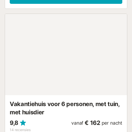
afwasmachine, 4 keramische glas kookplaten,
broodrooster, waterkoker, magnetron, diepvriezer,
elektrische koffiemachine) met eethoek. Douche/bidet/WC.
Elektrische verwarming. Groot terras. Terrasmeubelen,
ligstoelen (2). Uitzicht op zee en de bergen. Ter
beschikking: wasmachine, strijkijzer. Internet (WiFi, gratis).
Parkeerplaats nr. 26 (overdekt, omheind). Geschikt voor
families. TV alleen ES. AT-440249-A // Reg. Nr.:
ESFCTU00000305300055041600000000000000000AT-
440249-A5...
Vakantiehuis voor 6 personen, met tuin,
met huisdier
9,8
€ 162
vanaf
per nacht
14
recensies