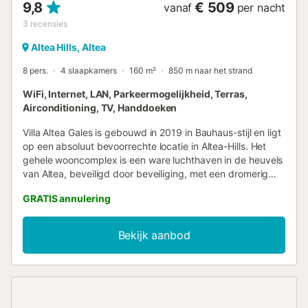
9,8
€ 509
vanaf
per nacht
3
recensies
Altea Hills, Altea
8 pers.
4 slaapkamers
160 m²
850 m naar het strand
WiFi, Internet, LAN, Parkeermogelijkheid, Terras,
Airconditioning, TV, Handdoeken
Villa Altea Gales is gebouwd in 2019 in Bauhaus-stijl en ligt
op een absoluut bevoorrechte locatie in Altea-Hills. Het
gehele wooncomplex is een ware luchthaven in de heuvels
van Altea, beveiligd door beveiliging, met een dromerig
uitzicht op de zee, de bergen en de dorpen van de Costa
GRATIS annulering
Blanca. Het huis is geschikt voor maximaal 8 personen.
Twee zelfstandige wooneenheden (eigen keuken, eigen
badkamers, eigen terras) verbonden door een lift (en trap)
Bekijk aanbod
kunnen elk door 4 personen worden gebruikt (elk 2
slaapkamers). De begane grond is de "Belle Etage", waar u
ook het 10 meter lange verwarmde infinity zwembad vindt.
De villa is luxueus ingericht. Van het meubilair (merken als
Lago, Bretz, Conmoto, etc.) tot het keukengerei zoals