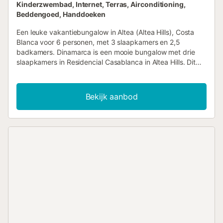
Kinderzwembad, Internet, Terras, Airconditioning,
Beddengoed, Handdoeken
Een leuke vakantiebungalow in Altea (Altea Hills), Costa
Blanca voor 6 personen, met 3 slaapkamers en 2,5
badkamers. Dinamarca is een mooie bungalow met drie
slaapkamers in Residencial Casablanca in Altea Hills. Dit
vakantiehuis biedt het beste van twee werelden; een plek
om te ontspannen en een plek om te verkennen. In de
zomer vult u uw dagen met wandelen, fietsen, duiken en
Bekijk aanbod
zonnebaden. En in de winter gaat u de bergen in, op
slechts een paar kilometer afstand, om te wandelen of te
fietsen. En natuurlijk zijn er dorpjes waar u de winkels kunt
verkennen op zoek naar cadeaus voor familie en vrienden
en kunt genieten van vele kwaliteitsvolle
eetgelegenheden, zowel chique als informeel. De lichte
woonkamer is uitnodigend en nodigt uit om u op te krullen
en op te warmen bij de gaskachel. Zoek de weg met de
gratis WIFI en geniet van het zonlicht dat door de ramen
filtert. Nadat u bent uitgepakt, kunt u het zich gemakkelijk
maken en een kabelprogramma bekijken op de flatscreen-
tv (ook Duitse zenders) met een verscheidenheid aan uw
favoriete snacks. De woonkamer is voorzien van