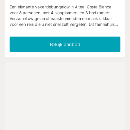
Een elegante vakantiebungalow in Altea, Costa Blanca
voor 8 personen, met 4 slaapkamers en 3 badkamers.
Verzamel uw gezin of naaste vrienden en maak u klaar
voor een reis die u niet snel zult vergeten! Dit familiehuis
"Casa Altea", gelegen aan de voet van Altea Hills, is de
perfecte ontmoetingsplek voor een heerlijke vakantie. De
frisse inrichting en het interieur zijn prachtig. De
Bekijk aanbod
gastronomische keuken en de indrukwekkende grote
woonkamer zijn de perfecte plek om samen te komen en
te ontspannen na een dag op het strand. De woonkamer is
voorzien van een smart-tv, gratis wifi (glasvezel), een
comfortabele bank, airconditioning en de open haard zal u
helpen de koude avonden door te komen terwijl u geniet
van een boek of een gezelschapsspel met het gezin. De
keuken is uitgerust met alle benodigde apparatuur en
keukengerei om van een aangename eetervaring te
genieten. De inrichting van de master suite is elegant en
tijdloos, er wacht u een prachtig kingsize bed, met
inbouwkast, airconditioning en een eigen badkamer. De
badkamer heeft een combinatie van bad en douche met
toilet en wastafel. De andere drie slaapkamers, waarvan
één op de eerste verdieping en één op de derde