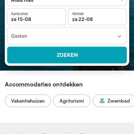
Altea Hills
Aankomst
Vertrek
za 15-08
za 22-08
Gasten
ZOEKEN
Accommodaties ontdekken
Vakantiehuizen
Agriturismi
Zwembad