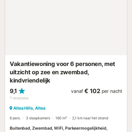
ook je strandtas pakken en naar de stranden van Altea
gaan, op slechts een paar kilometer afstand. Duik de zee
in en geniet van de beukende golven. Sport hoeft ook niet
verwaarloosd te worden op vakantie. In de buurt van de
accommodatie vind je een aantrekkelijke golfbaan waar je
je hobby kunt uitoefenen. Daarnaast bieden de
bergketens in het naburige achterland geweldige
mogelijkheden om te wandelen en te fietsen. Breng een
actieve en ontspannen vakantie door aan de Costa
Blanca!...
Vakantiewoning voor 6 personen, met
uitzicht op zee en zwembad,
kindvriendelijk
9,1
€ 102
vanaf
per nacht
7
recensies
Altea Hills, Altea
6 pers.
3 slaapkamers
160 m²
2,1 km naar het strand
Buitenbad, Zwembad, WiFi, Parkeermogelijkheid,