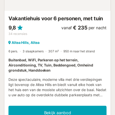
verdieping, hebben tweepersoonsbedden, een
kledingkast en twee slaapkamers met airconditioning. En
in de andere twee badkamers vindt u een douche of een
Vakantiehuis voor 6 personen, met tuin
bad-douchecombinatie, toilet en wastafel. Het terras en de
tu...
9,8
€ 235
vanaf
per nacht
34
recensies
Altea Hills, Altea
6 pers.
3 slaapkamers
307 m²
950 m naar het strand
Buitenbad, WiFi, Parkeren op het terrein,
Airconditioning, TV, Tuin, Beddengoed, Omheind
grondstuk, Handdoeken
Deze spectaculaire, moderne villa met drie verdiepingen
ligt bovenop de Altea Hills en biedt vanuit elke hoek van
het huis een van de mooiste uitzichten over de baai. Nadat
u uw auto op de overdekte dubbele parkeerplaats met
prachtig zeezicht heeft geparkeerd, betreedt u de villa via
een grote, beveiligde deur en komt u in een lichte hal met
grote ramen. Op de eerste verdieping vindt u een ruime,
Bekijk aanbod