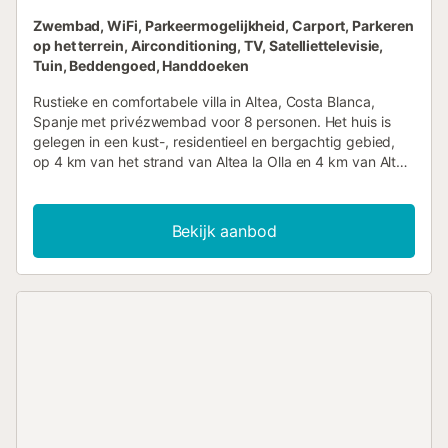
Zwembad, WiFi, Parkeermogelijkheid, Carport, Parkeren
op het terrein, Airconditioning, TV, Satelliettelevisie,
Tuin, Beddengoed, Handdoeken
Rustieke en comfortabele villa in Altea, Costa Blanca,
Spanje met privézwembad voor 8 personen. Het huis is
gelegen in een kust-, residentieel en bergachtig gebied,
op 4 km van het strand van Altea la Olla en 4 km van Altea
la Vieja. De villa heeft 4 slaapkamers, 4 badkamers en 1
gasten toilet, verspreid over 2 niveaus. De accommodatie
biedt een tuin met grind en bomen, een prachtig zwembad
Bekijk aanbod
en adembenemend uitzicht op de zee. Het comfort en de
nabijheid van het strand, sportactiviteiten,
bezienswaardigheden en cultuur maken deze villa tot een
ideale plek om uw vakantie in Spanje door te brengen met
familie of vrienden. Interieur van de villa 2-niveau villa
woonkamer met airconditioning, televisie en DVD-speler
eetkamer met airconditioning balkon 4 slaapkamers, 4
badkamers en 1 gasten toilet satelliet antenne (Engelse
zenders) bergruimte met wasmachine en droger Keuken
open keuken met gasfornuis, elektrische oven, magnetron,
vaatwasser, koel-vriescombinatie, koffiezetapparaat,