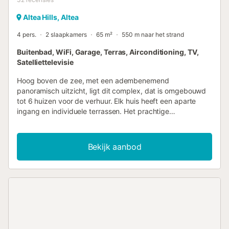
Altea Hills, Altea
4 pers.
2 slaapkamers
65 m²
550 m naar het strand
Buitenbad, WiFi, Garage, Terras, Airconditioning, TV,
Satelliettelevisie
Hoog boven de zee, met een adembenemend
panoramisch uitzicht, ligt dit complex, dat is omgebouwd
tot 6 huizen voor de verhuur. Elk huis heeft een aparte
ingang en individuele terrassen. Het prachtige
zoutzwembad met verwarming op zonne-energie op het
laagste niveau wordt alleen gebruikt door deze 6
accommodaties. In één van deze huizen woont de
Bekijk aanbod
huismeester die de gasten ontvangt en de tuin en het
zwembad verzorgt. Het gebruik van de whirlpool is
mogelijk op aanvraag. Ook heeft u de mogelijkheid om uw
elektrische auto bij het huis op te laden. Het complex ligt
aan een privéweg en is absoluut rustig. In het weekend
kunt u de jachten voorbij zien varen. Op de weg naar
beneden, in de richting van Javea, zijn er vele interessante
restaurants, en in Javea, met zijn prachtige strand, heeft u