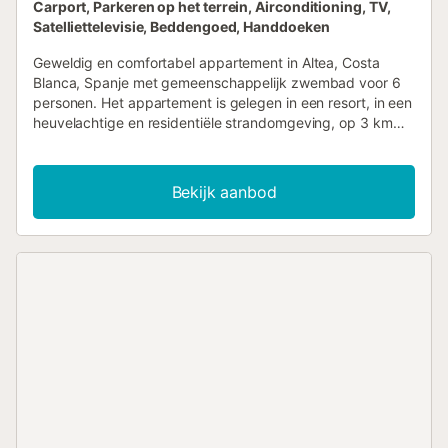
Carport, Parkeren op het terrein, Airconditioning, TV,
Satelliettelevisie, Beddengoed, Handdoeken
Geweldig en comfortabel appartement in Altea, Costa
Blanca, Spanje met gemeenschappelijk zwembad voor 6
personen. Het appartement is gelegen in een resort, in een
heuvelachtige en residentiële strandomgeving, op 3 km
van Olla Beach, Altea. Het appartement beschikt over 3
slaapkamers, 3 badkamers en 1 gastentoilet, verspreid
over 2 verdiepingen. De accommodatie biedt privacy, een
Bekijk aanbod
gemeenschappelijke tuin met gras, grind en bomen, en
een prachtig uitzicht op de baai, de zee, het dal, de
bergen, het zwembad en de tuin. Het comfort en de
nabijheid van het strand, winkels, sportactiviteiten,
entertainmentlocaties, attracties en cultuur maken dit een
ideaal appartement om uw vakantie in Spanje door te
brengen met familie of vrienden. Interieur van het
appartement 2-laags appartement woonkamer met
airconditioning en televisie 2 overdekte balkons 3
slaapkamers, 3 badkamers en 1 gastentoilet
satellietantenne en kabeltelevisie washok met wasmachine
Keuken keuken met elektrische kookplaat, elektrische
oven, magnetron, vaatwasser, koelkast-vriescombinatie,