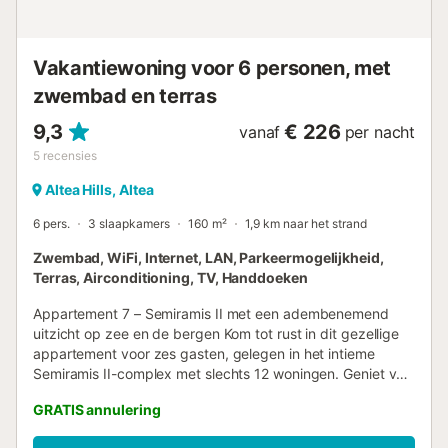
Vakantiewoning voor 6 personen, met
zwembad en terras
9,3
€ 226
vanaf
per nacht
5
recensies
Altea Hills, Altea
6 pers.
3 slaapkamers
160 m²
1,9 km naar het strand
Zwembad, WiFi, Internet, LAN, Parkeermogelijkheid,
Terras, Airconditioning, TV, Handdoeken
Appartement 7 – Semiramis II met een adembenemend
uitzicht op zee en de bergen Kom tot rust in dit gezellige
appartement voor zes gasten, gelegen in het intieme
Semiramis II-complex met slechts 12 woningen. Geniet van
het gemeenschappelijke zwembad met een apart
GRATIS annulering
kindergedeelte en bewonder het adembenemende uitzicht
op de bergen en de Middellandse Zee vanaf uw eigen