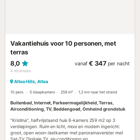
wandelroutes. De locatie is ideaal om Altea, Calpe en
Benidorm te verkennen. Bezoek het oude centrum van
Altea, de Russisch-Orthodoxe kerk van San Miguel
Arcángel en geniet van stranden voor snorkelen en
watersport. Inchecken vanaf 15:00 uur, uitchecken voor
11:00 uur. Scheid afval en gebruik de containers buit...
Vakantiehuis voor 10 personen, met
terras
8,0
€ 347
vanaf
per nacht
4
recensies
Altea Hills, Altea
10 pers.
5 slaapkamers
259 m²
1,3 km naar het strand
Buitenbad, Internet, Parkeermogelijkheid, Terras,
Airconditioning, TV, Beddengoed, Omheind grondstuk
"Kristina", halfvrijstaand huis 6-kamers 259 m2 op 3
verdiepingen. Ruim en licht, mooi en modern ingericht:
groot, open woon-/eetkamer met panoramavenster met
Sat-TV, Digitale TV, air-conditioning en