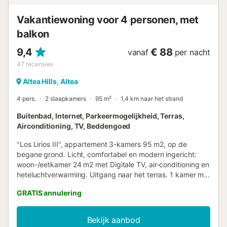
Vakantiewoning voor 4 personen, met
balkon
9,4
€ 88
vanaf
per nacht
47
recensies
Altea Hills, Altea
4 pers.
2 slaapkamers
95 m²
1,4 km naar het strand
Buitenbad, Internet, Parkeermogelijkheid, Terras,
Airconditioning, TV, Beddengoed
"Los Lirios III", appartement 3-kamers 95 m2, op de
begane grond. Licht, comfortabel en modern ingericht:
woon-/eetkamer 24 m2 met Digitale TV, air-conditioning en
heteluchtverwarming. Uitgang naar het terras. 1 kamer met
1 2-pers bed (160 cm, lengte 200 cm),
GRATIS annulering
bad/douche/bidet/WC, air-conditioning en
heteluchtverwarming. Uitgang naar de loggia. 1 2-pers.
kamer met 2 bedden (80 cm, lengte 200 cm), air-
Bekijk aanbod
conditioning en heteluchtverwarming. Open keuken (oven,