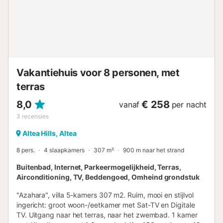
koffiezetapparaat, elektrische waterkoker en toaster
Slaapkamers en badkamers slaapkamer met
airconditioning, kingsize bed en en-suite badkamer 2
slaapkamers met airconditioning, elk met 2
eenpersoonsbedden en-suite badkamer met dubbele
wastafel, bad/douchecombinatie, bidet, toilet en
haardroger badkamer met enkele wastafel,
Vakantiehuis voor 8 personen, met
bad/douchecom...
terras
8,0
€ 258
vanaf
per nacht
3
recensies
Altea Hills, Altea
8 pers.
4 slaapkamers
307 m²
900 m naar het strand
Buitenbad, Internet, Parkeermogelijkheid, Terras,
Airconditioning, TV, Beddengoed, Omheind grondstuk
"Azahara", villa 5-kamers 307 m2. Ruim, mooi en stijlvol
ingericht: groot woon-/eetkamer met Sat-TV en Digitale
TV. Uitgang naar het terras, naar het zwembad. 1 kamer