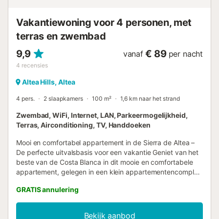
Vakantiewoning voor 4 personen, met
terras en zwembad
9,9
€ 89
vanaf
per nacht
4
recensies
Altea Hills, Altea
4 pers.
2 slaapkamers
100 m²
1,6 km naar het strand
Zwembad, WiFi, Internet, LAN, Parkeermogelijkheid,
Terras, Airconditioning, TV, Handdoeken
Mooi en comfortabel appartement in de Sierra de Altea –
De perfecte uitvalsbasis voor een vakantie Geniet van het
beste van de Costa Blanca in dit mooie en comfortabele
appartement, gelegen in een klein appartementencomplex
in de schilderachtige Sierra de Altea. Met een prachtig
GRATIS annulering
uitzicht over de vallei en de Middellandse Zee, biedt deze
accommodatie rust, comfort en een idyllische locatie voor
een onvergetelijke vakantie. Dit gezellige appartement
Bekijk aanbod