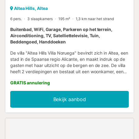
Altea Hills, Altea
6 pers.
3 slaapkamers
195 m²
1,3 km naar het strand
Buitenbad, WiFi, Garage, Parkeren op het terrein,
Airconditioning, TV, Satelliettelevisie, Tuin,
Beddengoed, Handdoeken
De villa "Altea Hills Villa Noruega" bevindt zich in Altea, een
stad in de Spaanse regio Alicante, en maakt indruk op de
gasten met haar uitzicht op de bergen en de zee. De villa
heeft 2 verdiepingen en bestaat uit een woonkamer, een
goed uitgeruste keuken met een vaatwasser, 3
GRATIS annulering
slaapkamers en 3 badkamers en is dus geschikt voor 6
personen. De villa beschikt tevens over Wi-Fi (geschikt
voor videogesprekken), airconditioning in alle kamers,
Bekijk aanbod
verwarming, een wasmachine, een droger, evenals een
satelliet-tv. Uw privé-buitenruimte bestaat uit een
zwembad, een tuin, tuinmeubelen, een open terras, een
balkon, een barbecue en een buitendouche. Afstand te
voet/met de auto tot het dichtstbijzijnde restaurant:
2.82km. Afstand te voet/met de auto tot het