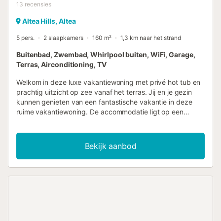
13
recensies
Altea Hills, Altea
5 pers.
2 slaapkamers
160 m²
1,3 km naar het strand
Buitenbad, Zwembad, Whirlpool buiten, WiFi, Garage,
Terras, Airconditioning, TV
Welkom in deze luxe vakantiewoning met privé hot tub en
prachtig uitzicht op zee vanaf het terras. Jij en je gezin
kunnen genieten van een fantastische vakantie in deze
ruime vakantiewoning. De accommodatie ligt op een
heuvel en biedt een fantastische locatie. De uitnodigende
en lichtovergoten vakantiewoning is zeer comfortabel en
modern ingericht, zodat al je wensen vervuld zullen
Bekijk aanbod
worden. Het grote zonneterras, dat grenst aan de
woonkamer, is een geweldige ervaring, waar je niet alleen
wordt betoverd door het uitzicht, maar ook kunt
ontspannen in de privé whirlpool. Hoogwaardig
tuinmeubilair nodigt je ook uit om lange zomeravonden
buiten door te brengen en creëert de perfecte ambiance
voor een geslaagde vakantie. Als je liever baantjes trekt, is
er een zwembad in de gemeenschappelijke tuin. Je kunt