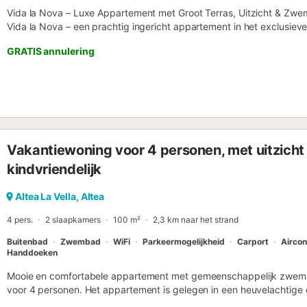
Vida la Nova – Luxe Appartement met Groot Terras, Uitzicht & Zwe
Vida la Nova – een prachtig ingericht appartement in het exclusie
het ruime terras met loungesofa, eethoek en barbecue, terwijl u g
GRATIS annulering
op de bergen en tuinen. Waarom u hier graag zult verblijven: ✅ 2 s
hoofdslaapkamer met en-suite badkamer ✅ Groot terras met loun
✅ Volledig uitgeruste keuken – vaatwasser, magnetron, Dolce Gust
gemeenschappelijke zwembaden ✅ Hoge snelheid WiFi & smart-tv m
Privéparkeerplaats in de garage Toplocatie 📍 Slechts 2 km van het 
restaurants & cafés 📍 4 km van het strand La Olla – met relaxte ch
binnenstad van Altea – vol charme en witgekalkte straatjes 📍 1 km
Vakantiewoning voor 4 personen, met uitzich
fietspaden beginnen direct achter het complex 📍 Dagtrips naar Ali
rijden Hoogtepunten 🌄 Panoramisch uitzicht op de bergen en tuinen
kindvriendelijk
te ontspannen 🌬️ Airconditioning in beide slaapkamers 🍽️ Perfecte 
🧘 Rustige woonwijk – feesten niet toegestaan 💡 Huurvoorwaarden 
Altea La Vella, Altea
inbegrepen; ext...
4 pers.
2 slaapkamers
100 m²
2,3 km naar het strand
Buitenbad
Zwembad
WiFi
Parkeermogelijkheid
Carport
Aircon
Handdoeken
Mooie en comfortabele appartement met gemeenschappelijk zwemba
voor 4 personen. Het appartement is gelegen in een heuvelachtige e
2 km van Playa la Olla strand. Het appartement heeft 2 slaapkam