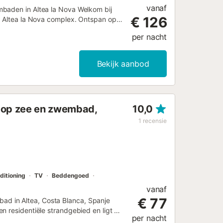
vanaf
mbaden in Altea la Nova Welkom bij
€ 126
ve Altea la Nova complex. Ontspan op
eniet van een adembenemend uitzicht
per nacht
laapkamers met airconditioning –
gebank, eethoek en ingebouwde BBQ
o & meer ✅ 2 grote
Bekijk aanbod
et internationale zenders ✅
charmante Altea la Vella – winkels,
iringuitos 📍 5 km van de oude
 van Altea Golf Club 📍 Wandel- en
t op zee en zwembad,
10,0
cante & Valencia – beide binnen 1 uur
 🏊‍♀️ 2 zwembaden om af te koelen en
1
recensie
buitenopstelling voor al fresco dineren
✅ 100 kWh elektriciteit per week
ditioning
TV
Beddengoed
vanaf
€ 77
d in Altea, Costa Blanca, Spanje
n residentiële strandgebied en ligt op
per nacht
ers en 2 badkamers. De accommodatie