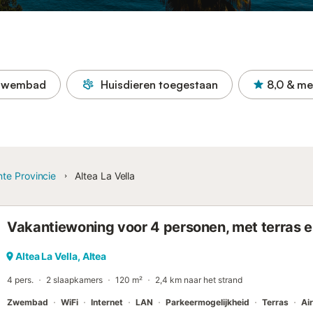
Zwembad
Huisdieren toegestaan
8,0
& me
nte Provincie
Altea La Vella
Vakantiewoning voor 4 personen, met terras
Altea La Vella, Altea
4 pers.
2 slaapkamers
120 m²
2,4 km naar het strand
Zwembad
WiFi
Internet
LAN
Parkeermogelijkheid
Terras
Ai