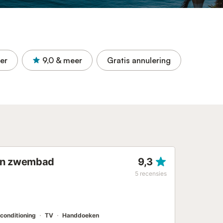
er
9,0
& meer
Gratis annulering
 en zwembad
9,3
5
recensies
rconditioning
TV
Handdoeken