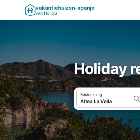
vakantiehuizen-spanje
van Holidu
Holiday re
Bestemming