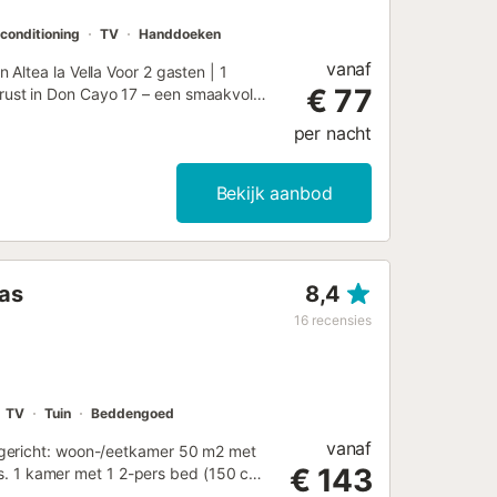
rconditioning
TV
Handdoeken
vanaf
Altea la Vella Voor 2 gasten | 1
€ 77
ust in Don Cayo 17 – een smaakvol
ct gelegen aan de schilderachtige Don
per nacht
a la Vella. Dit lichte en comfortabele
weepersoonsbed ✅ 1 moderne
woonkamer met grote schuifdeuren en
Bekijk aanbod
met streamingopties & snelle WiFi ✅
de golfbaan ✅ Gemeenschappelijke
 Golfbaan – perfect voor
, apotheek, bank, cafés en restaurants
ras
8,4
) 📍 4 km van de oude binnenstad van
 Geweldig startpunt voor wandelen en
16
recensies
m – met zandstranden, winkels en
 voor een stedentrip Hoogtepunten 🌅
TV
Tuin
Beddengoed
vanaf
ngericht: woon-/eetkamer 50 m2 met
€ 143
ras. 1 kamer met 1 2-pers bed (150 cm,
kookplaat, oven, afwasmachine,