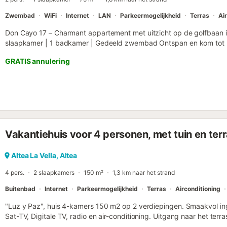
Zwembad
WiFi
Internet
LAN
Parkeermogelijkheid
Terras
Ai
Don Cayo 17 – Charmant appartement met uitzicht op de golfbaan in 
slaapkamer | 1 badkamer | Gedeeld zwembad Ontspan en kom tot r
gerenoveerd appartement in een rustig, kleinschalig complex, dire
GRATIS annulering
Cayo Golfbaan en op korte loopafstand van het charmante dorpje Alte
appartement biedt: ✅ 1 ruime slaapkamer met een comfortabel t
badkamer met douche, toilet, wasmachine en droger ✅ Gezellige 
veel natuurlijk licht ✅ Volledig uitgeruste open keuken ✅ Smart TV 
Groot privéterras (35 m²) met prachtig uitzicht op de bergen en 
mediterrane tuin met privézwembad Toplocatie 📍 Aan de Don Cayo
golfliefhebbers 📍 1 km van Altea la Vella – met supermarkt, bakker
Vakantiehuis voor 4 personen, met tuin en ter
📍 2 km van Playa La Olla – met stijlvolle strandbars (chiringuitos
Altea – bekend om zijn witgekalkte straatjes en artistieke sfeer 📍
fietsen in de Sierra de Bernia 📍 20 minuten naar Calpe en Benidor
Altea La Vella, Altea
uitgaansleven 📍 Ongeveer 1 uur naar Alicante & Valencia – perfect
4 pers.
2 slaapkamers
150 m²
1,3 km naar het strand
Panora...
Buitenbad
Internet
Parkeermogelijkheid
Terras
Airconditioning
"Luz y Paz", huis 4-kamers 150 m2 op 2 verdiepingen. Smaakvol i
Sat-TV, Digitale TV, radio en air-conditioning. Uitgang naar het ter
lengte 180 cm). Woonkamer met open haard. Open keuken (4-pits 