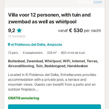
duiken, snorkelen, wandelen, fietsen en paardrijden. Het
strand ligt op 8 km afstand, het stadscentrum bevindt zich
Villa voor 12 personen, with tuin and
op 3,5 km van de accommodatie en lokale
eetgelegenheden zoals Restaurante Nuri liggen binnen 1
zwembad as well as whirlpool
km. Fietsverhuur en een excursiebalie kunnen worden
geregeld om u te helpen de omgeving te verkennen....
9,2
€ 530
vanaf
per nacht
31
recensies
el Poblenou del Delta, Amposta
12 pers.
6 slaapkamers
326 m²
800 m tot de kust
Buitenbad, Zwembad, Whirlpool, WiFi, Internet, Terras,
Airconditioning, Tuin, Beddengoed, Handdoeken
Located in El Poblenou del Delta, Entrellacunes provides
accommodation with a private pool, a terrace and
mountain views. Guests can benefit from a patio and an
outdoor fireplace....
GRATIS annulering