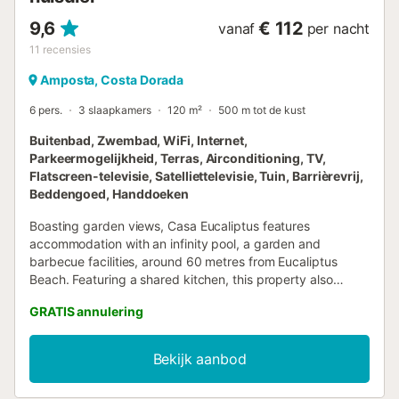
9,6
€ 112
vanaf
per nacht
11
recensies
Amposta, Costa Dorada
6 pers.
3 slaapkamers
120 m²
500 m tot de kust
Buitenbad, Zwembad, WiFi, Internet,
Parkeermogelijkheid, Terras, Airconditioning, TV,
Flatscreen-televisie, Satelliettelevisie, Tuin, Barrièrevrij,
Beddengoed, Handdoeken
Boasting garden views, Casa Eucaliptus features
accommodation with an infinity pool, a garden and
barbecue facilities, around 60 metres from Eucaliptus
Beach. Featuring a shared kitchen, this property also
provides guests with a picnic area....
GRATIS annulering
Bekijk aanbod