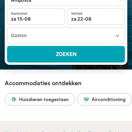
Amposta
Aankomst
Vertrek
za 15-08
za 22-08
Gasten
ZOEKEN
Accommodaties ontdekken
Huisdieren toegestaan
Airconditioning