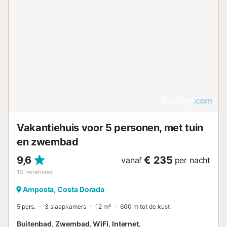
een eigen ingang, een patio en een eethoek. Buiten vindt u
een tuin, een terras met barbecuefaciliteiten en een
seizoensgebonden buitenzwembad met een ondiep
gedeelte en een kinderbad. De accommodatie biedt
uitzicht op het zwembad en de omgeving. Er is
parkeergelegenheid op het terrein en in de straat. Hoewel
de accommodatie volledig rookvrij is, is er een
aangewezen rookruimte. Gasten kunnen genieten van
activiteiten zoals tennis, windsurfen, kanoën, wandelen,
duiken, fietsen, paardrijden en vissen. De omgeving is zeer
geschikt voor fietstochten en de accommodatie biedt
ligstoelen en tuinmeubilair voor uw gebruik....
Vakantiehuis voor 5 personen, met tuin
en zwembad
9,6
€ 235
vanaf
per nacht
10
recensies
Amposta, Costa Dorada
5 pers.
3 slaapkamers
12 m²
600 m tot de kust
Buitenbad, Zwembad, WiFi, Internet,