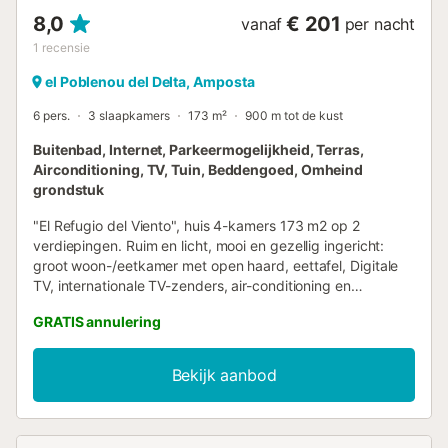
8,0
€ 201
vanaf
per nacht
1
recensie
el Poblenou del Delta, Amposta
6 pers.
3 slaapkamers
173 m²
900 m tot de kust
Buitenbad, Internet, Parkeermogelijkheid, Terras,
Airconditioning, TV, Tuin, Beddengoed, Omheind
grondstuk
"El Refugio del Viento", huis 4-kamers 173 m2 op 2
verdiepingen. Ruim en licht, mooi en gezellig ingericht:
groot woon-/eetkamer met open haard, eettafel, Digitale
TV, internationale TV-zenders, air-conditioning en
heteluchtverwarming. Uitgang naar de zitplaats in de tuin,
GRATIS annulering
naar het zwembad. Open keuken in de hal (oven,
afwasmachine, 4 keramische glas kookplaten,
broodrooster, waterkoker, magnetron, diepvriezer,
Bekijk aanbod
elektrische koffiemachine). Uitgang naar de zitplaats in de
tuin. Douche/WC. Air-conditioning, heteluchtverwarming.
Bovenverdieping: 2 2-pers. kamers, elke kamer heeft 1 2-
pers bed (135 cm, lengte 190 cm), air-conditioning en