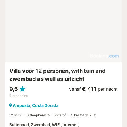
heteluchtverwarming. 1 2-pers. kamer met 1 uitschuifbaar
bed (2 x 90 cm, lengte 190 cm). Uitgang naar het terras.
Bad/bidet/WC. Air-conditioning, heteluchtverwarming.
Terrasmeubelen, barbecue, ligstoelen, loggia. Ter
beschikking: wasmachine, strijkijzer, klamboe. Internet
(WiFi, gratis). Parkeerplaats bij het huis. Geschikt voor
families. HUTTE-057068-35 // Reg. Nr.:
ESFCTU0000430100002056450000000000000HUTTE-
057068-352...
Villa voor 12 personen, with tuin and
zwembad as well as uitzicht
9,5
€ 411
vanaf
per nacht
4
recensies
Amposta, Costa Dorada
12 pers.
6 slaapkamers
223 m²
5 km tot de kust
Buitenbad, Zwembad, WiFi, Internet,