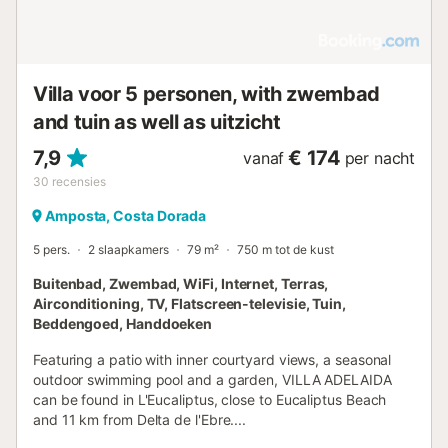
Villa voor 5 personen, with zwembad
and tuin as well as uitzicht
7,9
€ 174
vanaf
per nacht
30
recensies
Amposta, Costa Dorada
5 pers.
2 slaapkamers
79 m²
750 m tot de kust
Buitenbad, Zwembad, WiFi, Internet, Terras,
Airconditioning, TV, Flatscreen-televisie, Tuin,
Beddengoed, Handdoeken
Featuring a patio with inner courtyard views, a seasonal
outdoor swimming pool and a garden, VILLA ADELAIDA
can be found in L'Eucaliptus, close to Eucaliptus Beach
and 11 km from Delta de l'Ebre....