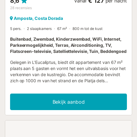
8,6
€ 127
vanaf
per nacht
28
recensies
Amposta, Costa Dorada
5 pers.
2 slaapkamers
67 m²
800 m tot de kust
Buitenbad, Zwembad, Kinderzwembad, WiFi, Internet,
Parkeermogelijkheid, Terras, Airconditioning, TV,
Flatscreen-televisie, Satelliettelevisie, Tuin, Beddengoed
Gelegen in L'Eucaliptus, biedt dit appartement van 67 m²
plaats aan 5 gasten en vormt het een uitvalsbasis voor het
verkennen van de kustregio. De accommodatie bevindt
zich op 1000 m van het strand en de Platja dels
Eucaliptus, terwijl het stadscentrum op 7 km afstand ligt.
Het appartement beschikt over 2 slaapkamers, met een
groot kingsize bed en eenpersoonsbedden, evenals een
Bekijk aanbod
badkamer en een woonruimte. De keuken is uitgerust met
een oven, kookplaat, magnetron, koelkast,
koffiezetapparaat en waterkoker voor het bereiden van
maaltijden. Tot de voorzieningen behoren airconditioning,
verwarming, wifi, een flatscreen-tv en een wasmachine. De
unit bevindt zich op de begane grond en beschikt over