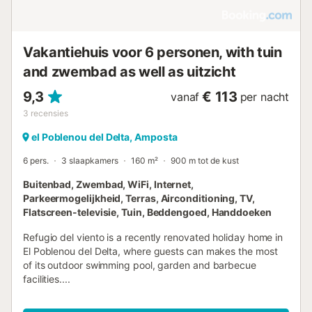
Vakantiehuis voor 6 personen, with tuin
and zwembad as well as uitzicht
9,3
€ 113
vanaf
per nacht
3
recensies
el Poblenou del Delta, Amposta
6 pers.
3 slaapkamers
160 m²
900 m tot de kust
Buitenbad, Zwembad, WiFi, Internet,
Parkeermogelijkheid, Terras, Airconditioning, TV,
Flatscreen-televisie, Tuin, Beddengoed, Handdoeken
Refugio del viento is a recently renovated holiday home in
El Poblenou del Delta, where guests can makes the most
of its outdoor swimming pool, garden and barbecue
facilities....