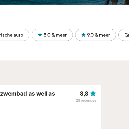
rische auto
8,0
& meer
9,0
& meer
Gr
d zwembad as well as
8,8
28
recensies