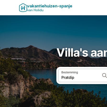
vakantiehuizen-spanje
van Holidu
Villa's aa
Bestemming