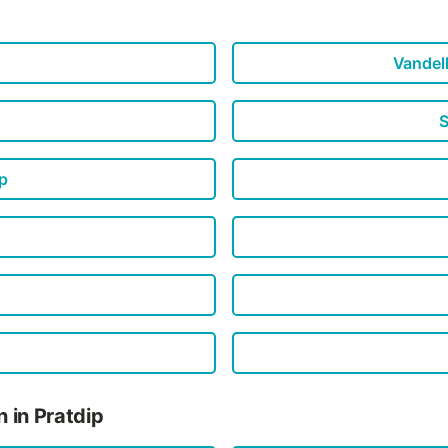
Vandellò
S
p
 in Pratdip