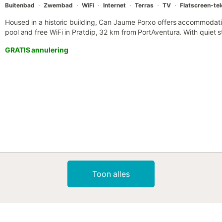
Buitenbad
Zwembad
WiFi
Internet
Terras
TV
Flatscreen-tel
Housed in a historic building, Can Jaume Porxo offers accommodat
pool and free WiFi in Pratdip, 32 km from PortAventura. With quiet 
features a balcony....
GRATIS annulering
Toon alles