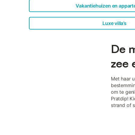
Vakantiehuizen en appar
Luxe villa’s
De m
zee 
Met haar u
bestemming
om te geni
Pratdip! K
strand of 