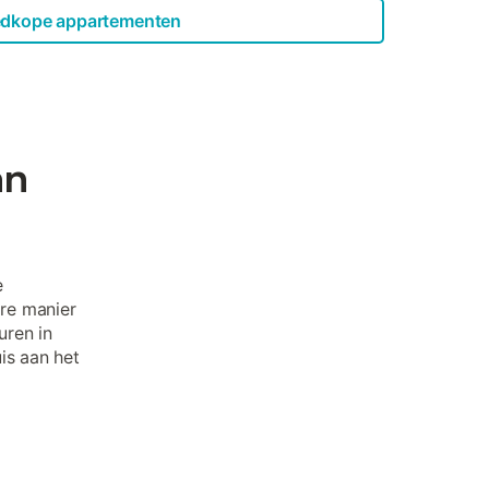
dkope appartementen
an
e
re manier
uren in
is aan het