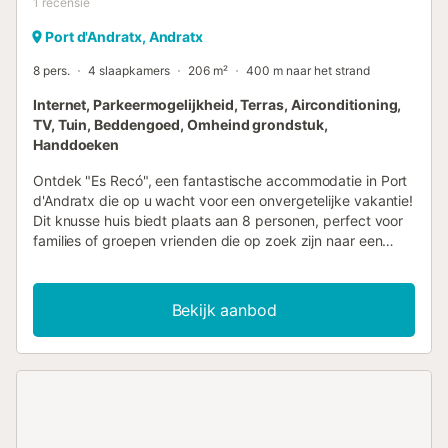
1
recensie
Port d'Andratx, Andratx
8 pers.
4 slaapkamers
206 m²
400 m naar het strand
Internet, Parkeermogelijkheid, Terras, Airconditioning,
TV, Tuin, Beddengoed, Omheind grondstuk,
Handdoeken
Ontdek "Es Recó", een fantastische accommodatie in Port
d'Andratx die op u wacht voor een onvergetelijke vakantie!
Dit knusse huis biedt plaats aan 8 personen, perfect voor
families of groepen vrienden die op zoek zijn naar een
rustige ontsnapping. Het interieur van de accommodatie
beschikt over 4 slaapkamers met een veelzijdige
bedopstelling: 1 tweepersoonsbed, 1 queensize bed en 4
Bekijk aanbod
eenpersoonsbedden, wat zorgt voor een comfortabel
verblijf voor alle gasten. Twee complete badkamers met
bad helpen u te ontspannen na een dag vol avontuur. Het
huis is uitgerust met airconditioning in alle kamers en een
praktische, volledig uitgeruste, aparte keuken met gas. U
vindt er apparatuur zoals een koelkast, vriezer,
wasmachine, oven, magnetron, koffiezetapparaat,