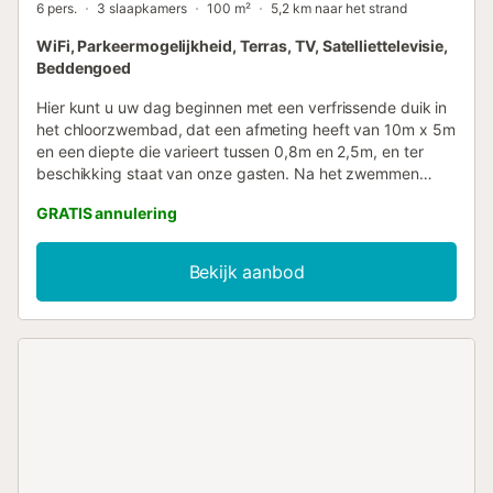
6 pers.
3 slaapkamers
100 m²
5,2 km naar het strand
WiFi, Parkeermogelijkheid, Terras, TV, Satelliettelevisie,
Beddengoed
Hier kunt u uw dag beginnen met een verfrissende duik in
het chloorzwembad, dat een afmeting heeft van 10m x 5m
en een diepte die varieert tussen 0,8m en 2,5m, en ter
beschikking staat van onze gasten. Na het zwemmen
nodigen acht ligstoelen u uit om te ontspannen in de
GRATIS annulering
Mediterrane zon. Voor het huis is er een groot terras met
vele hoekjes en gaatjes om van uw vrije tijd te genieten.
Houd er rekening mee dat de toegangsweg naar het huis
Bekijk aanbod
gedeeld wordt. Er zijn verschillende buurwoningen op
hetzelfde perceel, aan de achterkant en aan de voorkant,
dus privacy is niet absoluut. Wanneer u de gezellige
woonkamer binnenkomt, nodigt deze u uit om te blijven.
Hier kunt u een film kijken op satelliet-tv, een boek lezen
naast de houtkachel of een gezellige maaltijd hebben met
het gezin. De ruime Mallorcaanse keuken heeft alle
benodigdheden om uw favoriete gerechten te bereiden,
waaronder een kookplaat met keramische kookplaten. De
wasruimte is uitgerust met een wasmachine, een strijkijzer