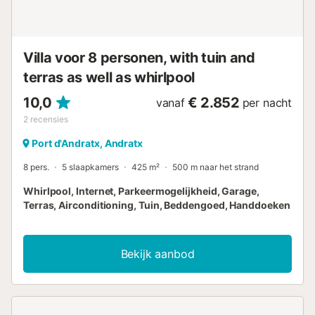
voiture recommandée. Adapté(e) aux familles. Bien
convenant à 6 adultes. Le propriétaire n'accepte pas les
groupes de jeunes. Aéroport 44 km de la maison.
Environnement très sensible au bruit. Silence et bonne
Villa voor 8 personen, with tuin and
tenue exigés. Huisvesting...
terras as well as whirlpool
10,0
€ 2.852
vanaf
per nacht
2
recensies
Port d'Andratx, Andratx
8 pers.
5 slaapkamers
425 m²
500 m naar het strand
Whirlpool, Internet, Parkeermogelijkheid, Garage,
Terras, Airconditioning, Tuin, Beddengoed, Handdoeken
Bekijk aanbod