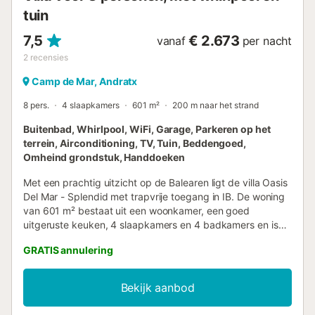
tuin
7,5
€ 2.673
vanaf
per nacht
2
recensies
Camp de Mar, Andratx
8 pers.
4 slaapkamers
601 m²
200 m naar het strand
Buitenbad, Whirlpool, WiFi, Garage, Parkeren op het
terrein, Airconditioning, TV, Tuin, Beddengoed,
Omheind grondstuk, Handdoeken
Met een prachtig uitzicht op de Balearen ligt de villa Oasis
Del Mar - Splendid met trapvrije toegang in IB. De woning
van 601 m² bestaat uit een woonkamer, een goed
uitgeruste keuken, 4 slaapkamers en 4 badkamers en is
daarom geschikt voor 8 personen. Extra voorzieningen zijn
GRATIS annulering
onder andere high-speed Wi-Fi (geschikt voor
videogesprekken) met een speciale werkruimte voor
kantoor aan huis, een smart tv met streamingdiensten,
Bekijk aanbod
airconditioning, een wasmachine, een droger en
strand-/zwembadhanddoeken. Daarnaast zijn er een eigen