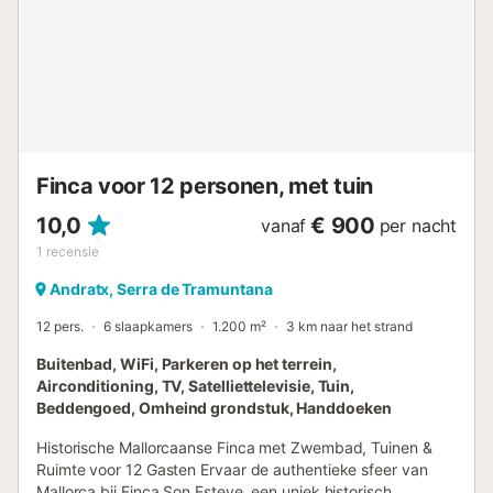
dining room with a sofa and armchairs where you can rest
while watching television next to the rustic dining table. It
also has a fireplace to stay warm on cold days. The
kitchen is independent and is well equipped for cooking
during the holidays. It has a gas stove, microwave, electric
oven and a table with chairs to cook with others, among
others. You will also find a washing machine...
Finca voor 12 personen, met tuin
10,0
€ 900
vanaf
per nacht
1
recensie
Andratx, Serra de Tramuntana
12 pers.
6 slaapkamers
1.200 m²
3 km naar het strand
Buitenbad, WiFi, Parkeren op het terrein,
Airconditioning, TV, Satelliettelevisie, Tuin,
Beddengoed, Omheind grondstuk, Handdoeken
Historische Mallorcaanse Finca met Zwembad, Tuinen &
Ruimte voor 12 Gasten Ervaar de authentieke sfeer van
Mallorca bij Finca Son Esteve, een uniek historisch