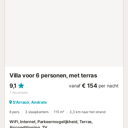
broodrooster, waterkoker en al het benodigde keukengerei
om heerlijke maaltijden te bereiden. Buiten geniet u van
een ruime privétuin met terras, tuinmeubilair en barbecue,
perfect om te genieten van momenten buiten. Het perceel
van 769 vierkante meter is volledig omheind, wat privacy
en veiligheid biedt. Als extraatje is er een privézwembad
van 3x3 meter, ideaal om af te koelen. Dierenliefhebbers
kunnen opgelucht ademhalen, want toegang voor
maximaal één dier is toegestaan. Het is ook een ideale
accommodatie voor groepen jongeren en beschikt over
WiFi-verbinding om u verbonden te houden. De locatie in
Port d'Andratx stelt u in st...
Villa voor 6 personen, met terras
9,1
€ 154
vanaf
per nacht
7
recensies
S'Arracó, Andratx
6 pers.
3 slaapkamers
115 m²
3,3 km naar het strand
WiFi, Internet, Parkeermogelijkheid, Terras,
Airconditioning, TV