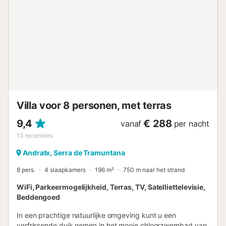
verbinding met de uitgeruste gaskookplaat. Op deze
verdieping vindt u een slaapkamer met een
tweepersoonsbed en een en-suite badkamer met douche.
Deze badkamer heeft ook toegang tot de gang.
Bovendien vindt u op de eerste verdieping een tweede
badkamer met douche en een tweede slaapkamer met
twee eenpersoonsbedden. Alle slaapkamers zijn voorzien
van kasten. U vindt er ook een kinderbed, een kinderstoel,
een wasmachine, een strijkijzer en een strijkplank. In de
zomer is het bergachtige gebied van het eil...
Villa voor 8 personen, met terras
9,4
€ 288
vanaf
per nacht
13
recensies
Andratx, Serra de Tramuntana
8 pers.
4 slaapkamers
196 m²
750 m naar het strand
WiFi, Parkeermogelijkheid, Terras, TV, Satelliettelevisie,
Beddengoed
In een prachtige natuurlijke omgeving kunt u een
verfrissende duik nemen in het mooie chloorzwembad van