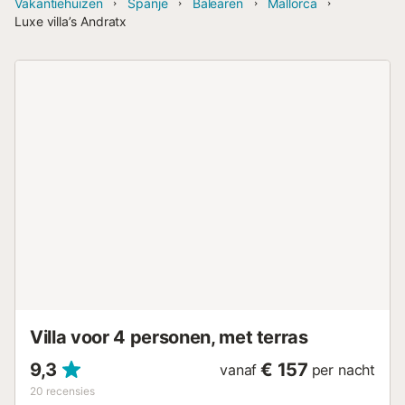
Vakantiehuizen
Spanje
Balearen
Mallorca
Luxe villa’s Andratx
Villa voor 4 personen, met terras
9,3
€ 157
vanaf
per nacht
20
recensies