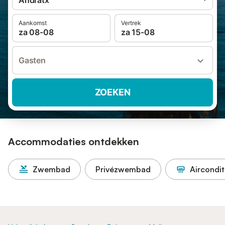
Andratx
Aankomst
Vertrek
za 08-08
za 15-08
Gasten
ZOEKEN
Accommodaties ontdekken
Zwembad
Privézwembad
Aircondit