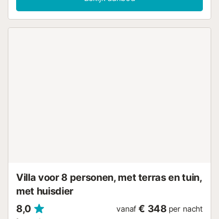
airconditioning, een wasmachine en een televisie, terwijl
een babybedje en een kinderstoel op verzoek kunnen
worden toegevoegd. De prachtige privé buitenruimte met
uitzicht op de bergen beschikt over een tuin met open en
overdekte terrasruimtes, een eethoek met een barbecue
en een zwembad om af te koelen. Na 12 minuten rijden
(3,4 km) naar Andratx vindt u winkels, cafés en
restaurants, terwijl de haven op 5,4 km van de
accommodatie ligt. Na 14 minuten rijden (6,7 km) van de
villa bereikt u via een schilderachtige baai verschillende
stranden, zoals Camp de Mar en Cala Blanca. Mallorca's
levendige hoofdstad Palma kan worden bereikt na 35
minuten rijden (3 km), terwijl de luchthaven op 40 minuten
rijden (41 km) ligt. Er zijn parkeerplaatsen beschikbaar op
het terrein. Beddengoed en handdoeken zijn bij de prijs
inbegrepen. Er zijn 3 fietsen voor volwassenen en kinderen
vanaf 10 jaar gratis. Slaapkamer 1: tweepersoonsbed
Slaapkamer 2: tweepersoonsbed Slaapkamer ...
Villa voor 8 personen, met terras en tuin,
met huisdier
8,0
€ 348
vanaf
per nacht