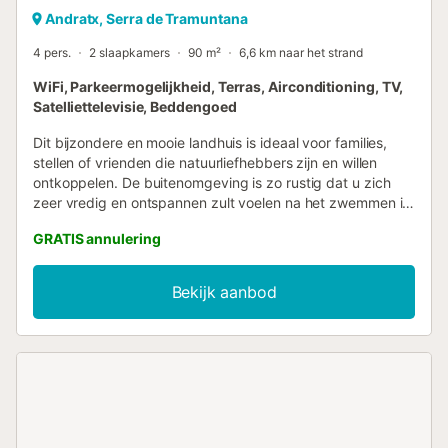
Andratx, Serra de Tramuntana
4 pers.
2 slaapkamers
90 m²
6,6 km naar het strand
WiFi, Parkeermogelijkheid, Terras, Airconditioning, TV,
Satelliettelevisie, Beddengoed
Dit bijzondere en mooie landhuis is ideaal voor families,
stellen of vrienden die natuurliefhebbers zijn en willen
ontkoppelen. De buitenomgeving is zo rustig dat u zich
zeer vredig en ontspannen zult voelen na het zwemmen in
het chloorzwembad van 5x3 meter, met een diepte van
GRATIS annulering
1,70 meter, omringd door een zeer mooie ruimte, perfect
om een heerlijke barbecue te bereiden en te genieten van
een heerlijk diner met uw dierbaren, terwijl u geniet van
Bekijk aanbod
een lekker glas typische wijn en de Mallorcaanse bries
voelt. Het terrein is volledig omheind, en in een afgesloten
hoek vindt u prachtige ganzen. De inrichting van het huis
is bescheiden maar zeer verzorgd, en u vindt er alle
benodigde voorzieningen die u tijdens uw verblijf nodig
heeft. Het beschikt over een comfortabele eetkamer met
satelliet-tv (Engelse zenders) en een stenen open haard en
mediterraan aandoend hout. Deze staat in open