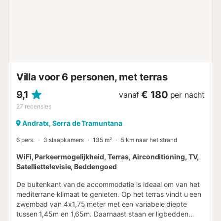
charme van de open haard als het koud is buiten. De
eetkamer heeft een grote houten tafel met majestueuze
stoelen. De keuken is uitgerust met een gasfornuis en al
het benodigde keukengerei om uw beste recepten te
bereiden. Bovendien vindt u in de bijkeuken een
wasmachine, een droger, een stofzuiger, een strijkijzer en
een strijkplank; deze bevindt zich op het terr...
Villa voor 6 personen, met terras
9,1
€ 180
vanaf
per nacht
27
recensies
Andratx, Serra de Tramuntana
6 pers.
3 slaapkamers
135 m²
5 km naar het strand
WiFi, Parkeermogelijkheid, Terras, Airconditioning, TV,
Satelliettelevisie, Beddengoed
De buitenkant van de accommodatie is ideaal om van het
mediterrane klimaat te genieten. Op het terras vindt u een
zwembad van 4x1,75 meter met een variabele diepte
tussen 1,45m en 1,65m. Daarnaast staan er ligbedden