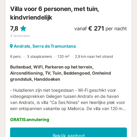
Groepen jongeren worden niet toegelaten. Regels: - Roken
Villa voor 6 personen, met tuin,
is niet toegestaan in het pand. Indien gewenst, kunt u bu...
kindvriendelijk
7,8
€ 271
vanaf
per nacht
4
recensies
Andratx, Serra de Tramuntana
6 pers.
3 slaapkamers
120 m²
2,9 km naar het strand
Buitenbad, WiFi, Parkeren op het terrein,
Airconditioning, TV, Tuin, Beddengoed, Omheind
grondstuk, Handdoeken
- Huisdieren zijn niet toegestaan - Wi-Fi geschikt voor
videogesprekken Gelegen tussen Andratx en de haven
van Andratx, is villa "Ca Ses Nines" een heerlijke plek voor
een ontspannen vakantie op Mallorca. De villa van 120 m²
is verdeeld over 2 verdiepingen en bestaat uit een
GRATIS annulering
woonkamer, een goed uitgeruste keuken (met
vaatwasser), 3 slaapkamers en 2 badkamers en is dus
geschikt voor 6 personen. Extra voorzieningen zijn Wi-Fi,
Bekijk aanbod