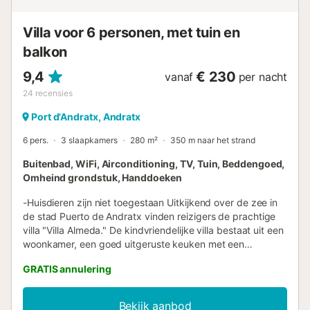
Een slaapkamer met een tweepersoonsbed en kledingkast
completeert deze...
Villa voor 6 personen, met tuin en
balkon
9,4
€ 230
vanaf
per nacht
24
recensies
Port d'Andratx, Andratx
6 pers.
3 slaapkamers
280 m²
350 m naar het strand
Buitenbad, WiFi, Airconditioning, TV, Tuin, Beddengoed,
Omheind grondstuk, Handdoeken
-Huisdieren zijn niet toegestaan Uitkijkend over de zee in
de stad Puerto de Andratx vinden reizigers de prachtige
villa "Villa Almeda." De kindvriendelijke villa bestaat uit een
woonkamer, een goed uitgeruste keuken met een
vaatwasser, 3 slaapkamers en 3 badkamers en is daarom
GRATIS annulering
geschikt voor 6 personen. Een babybedje en een
kinderstoel kunnen op verzoek worden toegevoegd. Extra
voorzieningen zijn WiFi, airconditioning, een televisie en
Bekijk aanbod