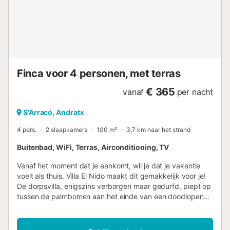
Het dichtstbijzijnde strand, Platja De Sa Clota, ligt op 8 km
afstand en is met de auto in 10 minuten te bereiken. Er zijn
parkeerplaatsen beschikbaar op het terrein. Beddengoed
en handdoeken zijn bij de prijs inbegrepen.
Licentienummer: VT1674 Naam: Finca Son Pol...
Finca voor 4 personen, met terras
€ 365
vanaf
per nacht
S'Arracó, Andratx
4 pers.
2 slaapkamers
100 m²
3,7 km naar het strand
Buitenbad, WiFi, Terras, Airconditioning, TV
Vanaf het moment dat je aankomt, wil je dat je vakantie
voelt als thuis. Villa El Nido maakt dit gemakkelijk voor je!
De dorpsvilla, enigszins verborgen maar gedurfd, piept op
tussen de palmbomen aan het einde van een doodlopende
weg en verleidt je met haar onweerstaanbare charme het
pittoreske terrein op te gaan. Rustieke natuurstenen
paden leiden door het uitgestrekte groen rechtstreeks