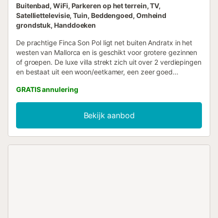
Buitenbad, WiFi, Parkeren op het terrein, TV,
Satelliettelevisie, Tuin, Beddengoed, Omheind
grondstuk, Handdoeken
De prachtige Finca Son Pol ligt net buiten Andratx in het
westen van Mallorca en is geschikt voor grotere gezinnen
of groepen. De luxe villa strekt zich uit over 2 verdiepingen
en bestaat uit een woon/eetkamer, een zeer goed
uitgeruste keuken met een vaatwasser, 4 slaapkamers, 4
GRATIS annulering
badkamers en een extra toilet en is geschikt voor 8
personen. Het kindvriendelijke vakantiehuis is verder
uitgerust met Wi-Fi, ventilatoren, een open haard, een
Bekijk aanbod
wasmachine en een droger, satelliet-tv, een
tafeltennistafel, een babybed en een kinderstoel, evenals
een speeltuin op het terrein. Verder beschikt de finca over
een balkon, een ruime tuin met 2 gemeubileerde terrassen
(open en overdekt) en een barbecue, evenals een
buitendouche en een privé zwembad, dat uitnodigt tot het
nemen van een verfrissende duik. Geniet van volledige
ontspanning in totale privacy. De dichtstbijzijnde
supermarkt bevindt zich in Andratx en ligt op 4,2 km
afstand; deze is met de auto in 6 minuten te bereiken. Hier
vindt u ook een selectie van restaurants, bars en cafés.