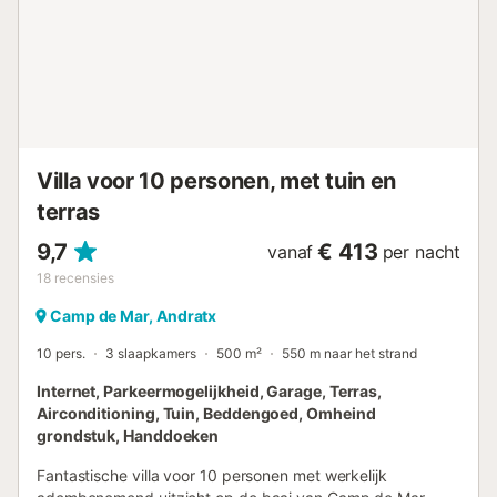
en een strijkplank. Op de begane grond vindt u een
badkamer met douche. Het huis is perfect voor zes gasten
en beschikt over twee slaapkamers met een
tweepersoonsbed en één met een stapelbed op de eerste
verdieping. Op deze verdieping vindt u ook een badkamer
met douche. Als u met een baby reist, kunnen wij een wieg
en een kinderstoel voor u klaarmaken. Dit huis is perfect
voor uw zomervakantie omdat er d...
Villa voor 10 personen, met tuin en
terras
9,7
€ 413
vanaf
per nacht
18
recensies
Camp de Mar, Andratx
10 pers.
3 slaapkamers
500 m²
550 m naar het strand
Internet, Parkeermogelijkheid, Garage, Terras,
Airconditioning, Tuin, Beddengoed, Omheind
grondstuk, Handdoeken
Fantastische villa voor 10 personen met werkelijk