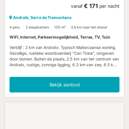
€ 171
vanaf
per nacht
Andratx, Serra de Tramuntana
4 pers.
2 slaapkamers
100 m²
3,6 km naar het strand
WiFi, Internet, Parkeermogelijkheid, Terras, TV, Tuin
Verblijf : 2 km van Andratx: Typisch Mallorcaanse woning.
Gezellige, rustieke woonboerderij "Can Tiona", omgeven
door bomen. Buiten de plaats, 2.5 km van het centrum van
Andratx, rustige, zonnige ligging, 6.3 km van zee, 6.5 km
van het strand, in het bos. Voor alleengebruik:
natuurterrein, wilde tuin 2 ha. Terras, tuinmeubelen,
barbecue. Huis Infrastructuur: internettoegang, WIFI-
Bekijk aanbod
verbinding. Toegang met de auto via een moeilijk pad
(onverharde weg). Parkeerplaats bij het huis op het terrein.
Winkels 2.5 km, supermarkt 2 km, restaurant 2.7 km, bar
2.5 km, bakkerij 2.6 km, centrum 30 minuten lopen,
zandstrand "Port d'Andratx" 6.5 km. Jachthaven 6.5 km,
jachthaven 6.7 km, golfterrein 7.1 km, tennis 2.6 km,
wandelpaden vanaf het huis 150 m. Attracties in de buurt:
Castillo de Son Mas. Kerk van Santa Maria Andratx. Finca