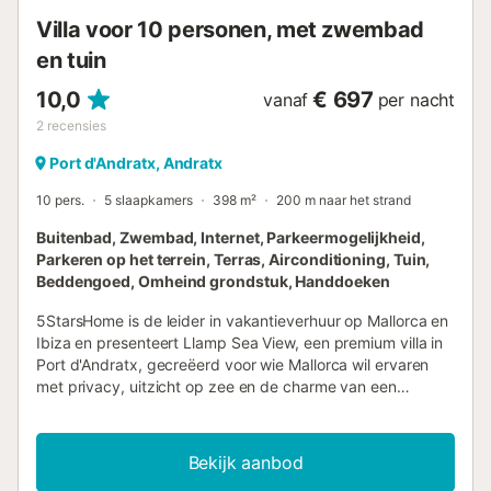
families of groepen die rust zoeken, met gemakkelijke t...
Villa voor 10 personen, met zwembad
en tuin
10,0
€ 697
vanaf
per nacht
2
recensies
Port d'Andratx, Andratx
10 pers.
5 slaapkamers
398 m²
200 m naar het strand
Buitenbad, Zwembad, Internet, Parkeermogelijkheid,
Parkeren op het terrein, Terras, Airconditioning, Tuin,
Beddengoed, Omheind grondstuk, Handdoeken
5StarsHome is de leider in vakantieverhuur op Mallorca en
Ibiza en presenteert Llamp Sea View, een premium villa in
Port d'Andratx, gecreëerd voor wie Mallorca wil ervaren
met privacy, uitzicht op zee en de charme van een
bevoorrechte locatie. Vanuit de verhoogde positie nodigt
dit huis uit om wakker te worden met uitzicht op het
turquoise Middellandse Zee, te genieten van middagen bij
Bekijk aanbod
het zwembad en unieke momenten te delen in een