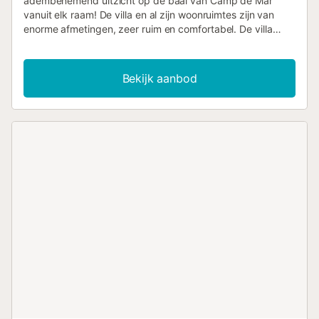
adembenemend uitzicht op de baai van Camp de Mar
vanuit elk raam! De villa en al zijn woonruimtes zijn van
enorme afmetingen, zeer ruim en comfortabel. De villa
heeft een grote entree, 3 slaapkamers, allemaal met en-
suite badkamer (één met een tweepersoonsbed en de
andere 2 met elk 3 eenpersoonsbedden, ideaal voor de
Bekijk aanbod
jongere gezinsleden). In de woonkamer zijn er 2
eenpersoons slaapbanken. Toeristenlicentienummer:
ETV/5695. Op de begane grond vindt u een enorme
woon-eetkamer die direct uitkomt op het terras-balkon,
perfect voor maaltijden buiten en ontspanning. De volledig
uitgeruste keuken en BBQ bevinden zich ernaast, evenals
een extra badkamer. Een prachtig terras dat het hele huis
omringt met uitzicht op de baai, met toegang tot het privé
zwembad met zout water en de tuinen. De accommodatie
is gelegen in een rustige woonwijk, hoewel op een paar
minuten afstand de baai te vinden is met supermarkten,
bars en restaurants. Met eindeloze opties als u een stukje
rijdt, bevinden Paguera, Puerto Andratx, Magalluf en Santa
Ponsa zich in de buurt. Er is parkeergelegenheid op het
terrein. *Deze accommodatie bevindt zich in een
woonwijk, daarom worden alleen families of
verantwoordelijke groepen die rust wensen geaccepteerd.