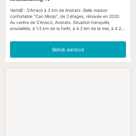
Verblijf : S'Arracó à 3 km de Andratx: Belle maison
confortable "Can Monjo", de 2 étages, rénovée en 2020.
Au centre de S'Arracó, Andratx. Situation tranquille,
ensoleillée, à 1.5 km de la forêt, à 4.2 km de la mer, à 4.2
km de la plage. A usage privé: cour. Terrasse, meubles de
jardin, barbecue. Infrastructures de la Maison: accès
internet, Connexion WIFI, réduit pour bicyclettes, air-
Bekijk aanbod
conditionné, lave-linge. Parking public couvert à 5 m,
parking public possible dans la rue. Magasin d'alimentation
130 m, supermarché 130 m, centre commercial 30 km,
restaurant, bar 200 m, boulangerie 130 m, centre à 1
minutes à pieds, arrêt de bus 500 m, plage de sable "San
Telmo" 4.2 km, plage de rochers "Cala Conills" 4.4 km.
Port plaisance 4.6 km, marina 4.6 km, terrain de golf (18
trous) 8 km, tennis 3 km, centre équestre 3.7 km, chemins
de randonnées pédestres depuis la maison, piste cyclable
500 m. Attractions à proximité: Andratx 3 km, Port
Andratx 4.5 km, San Telmo Beach, Sa Dragonera Island. 4
km, Estellencs, Banyalbufar, Valldemossa, Palma City 30
km. Région de randonnées: Serra de Tramuntana, La
Trapa, Sa Dragonera, Ruta de Pedra en Sec. Veuillez noter: