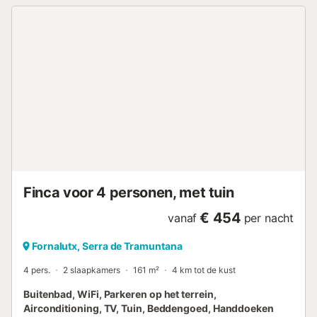
een eigen buitenruimte met een zwembad, tuin, open
terras, overdekt terras, balkon, barbecue en
buitendouche. Er zijn 2 parkeerplaatsen beschikbaar op
het terrein, gratis parkeren op straat en een parkeerplaats
in een garage. Huisdieren, roken en feestelijke
evenementen zijn niet toegestaan.
Strand-/zwembadhanddoeken zijn aanwezig....
Finca voor 4 personen, met tuin
€ 454
vanaf
per nacht
Fornalutx, Serra de Tramuntana
4 pers.
2 slaapkamers
161 m²
4 km tot de kust
Buitenbad, WiFi, Parkeren op het terrein,
Airconditioning, TV, Tuin, Beddengoed, Handdoeken