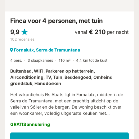
Licentienummer: ETV2842 Naam: Ses Begudes...
Finca voor 4 personen, met tuin
9,9
€ 210
vanaf
per nacht
102
recensies
Fornalutx, Serra de Tramuntana
4 pers.
3 slaapkamers
110 m²
4,4 km tot de kust
Buitenbad, WiFi, Parkeren op het terrein,
Airconditioning, TV, Tuin, Beddengoed, Omheind
grondstuk, Handdoeken
Het vakantiehuis Els Abats ligt in Fornalutx, midden in de
Serra de Tramuntana, met een prachtig uitzicht op de
vallei van Sóller en de bergen. De woning beschikt over
een woonkamer, volledig uitgeruste keuken met
vaatwasser, slaapkamers en 1 badkamer, geschikt voor 4
GRATIS annulering
personen. Jullie beschikken over snelle wifi, airconditioning
in de slaapkamers met tweepersoonsbed en tv. Het
buitengedeelte is het hoogtepunt van het huis: een