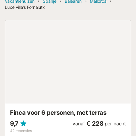
Vakantiehuizen
Spanje
Balearen
Mallorca
Luxe villa’s Fornalutx
Finca voor 6 personen, met terras
9,7
€ 228
vanaf
per nacht
42
recensies