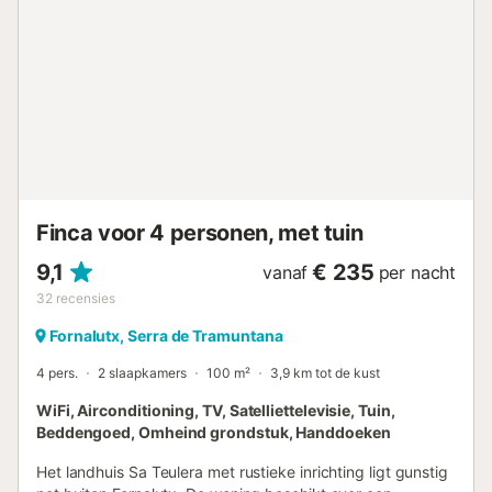
vergezeld door de warmte van de houtkachel als het koud
is. In het tweede gebouw vindt u op de begane grond een
hal en een badkamer met douche en, als u naar boven
gaat, zijn er twee slaapkamers met elk een ventilator en
een kledingkast. De ene heeft een tweepersoonsbed en
de andere heeft een stapelbed. Er is ook een kinderbedje
en een kinderstoel beschikbaar. De omgeving van het
pand is gewoonweg een droom. Het ligt vlakbij het
uitkijkpunt Mirador de ses Barques, een echte must, waar
u kunt genieten van het adembenemende uitzicht. ...
Finca voor 4 personen, met tuin
9,1
€ 235
vanaf
per nacht
32
recensies
Fornalutx, Serra de Tramuntana
4 pers.
2 slaapkamers
100 m²
3,9 km tot de kust
WiFi, Airconditioning, TV, Satelliettelevisie, Tuin,
Beddengoed, Omheind grondstuk, Handdoeken
Het landhuis Sa Teulera met rustieke inrichting ligt gunstig