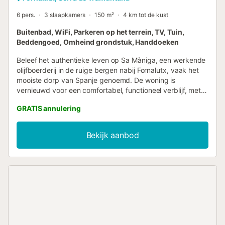
6 pers.
3 slaapkamers
150 m²
4 km tot de kust
Buitenbad, WiFi, Parkeren op het terrein, TV, Tuin,
Beddengoed, Omheind grondstuk, Handdoeken
Beleef het authentieke leven op Sa Màniga, een werkende
olijfboerderij in de ruige bergen nabij Fornalutx, vaak het
mooiste dorp van Spanje genoemd. De woning is
vernieuwd voor een comfortabel, functioneel verblijf, met
behoud van het karakter van een klassieke Mallorcaanse
GRATIS annulering
boerderij. Eenvoudig comfort in de natuur Dit huis is voor
wie rust en privacy belangrijker vindt dan hotel-luxe. Er is
een gezellige woon- en eetkamer met open haard, een
Bekijk aanbod
praktische keuken, drie slaapkamers (twee met
tweepersoonsbed, één met twee eenpersoonsbedden) en
twee badkamers. Essentiële voorzieningen zijn onder meer
wifi, verwarming en tv. Een babybedje en kinderstoel zijn
beschikbaar indien gewenst. Buitenruimte: Geniet van een
overdekt terras met zomerse buitenkeuken en barbecue.
Het hoogtepunt is het privézwembad met prachtig uitzicht
op de bergen en de vallei. Leven op de boerderij Op het
grote olijfgoed delen wij het land met pony’s, kippen,