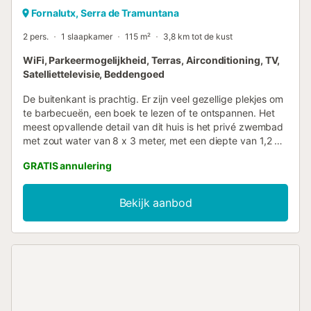
Fornalutx, Serra de Tramuntana
2 pers.
1 slaapkamer
115 m²
3,8 km tot de kust
WiFi, Parkeermogelijkheid, Terras, Airconditioning, TV,
Satelliettelevisie, Beddengoed
De buitenkant is prachtig. Er zijn veel gezellige plekjes om
te barbecueën, een boek te lezen of te ontspannen. Het
meest opvallende detail van dit huis is het privé zwembad
met zout water van 8 x 3 meter, met een diepte van 1,2 m
tot 1,9 m, waar u tijdens het zwemmen kunt genieten van
GRATIS annulering
het fantastische uitzicht op de bergen. Dit charmante
pand biedt accommodatie op één verdieping en is 115 m2
groot. Stijlvol is het een mix van warme kleuren en rustieke
Bekijk aanbod
details, waardoor u zich vanaf het eerste moment thuis
voelt. Er is een uitnodigende zit-eetkamer met
airconditioning, waar u kunt genieten van lange
tafelgesprekken met uw dierbaren. Verder is er een
televisie (satelliet-tv) en een open haard. De open keuken
met inductiekookplaat is volledig uitgerust. De slaapkamer
is voorzien van een kingsize bed (2 m x 2 m) en een
aangrenzende badkamer met douche. Als u met een baby