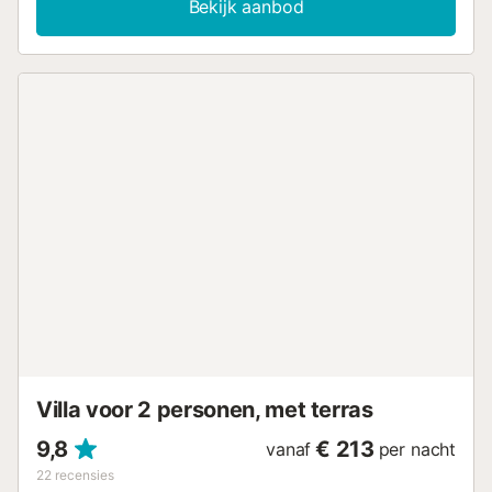
Bekijk aanbod
privétuin, terras met panoramisch uitzicht en een
natuurzwembad dat wordt behandeld met chloor en actief
zuurstof. Het water wordt elke 7 dagen ververst. Op
donderdag van 17:00 tot 20:00 uur vindt
zwembadonderhoud plaats en is het zwembad niet
beschikbaar. Het zwembad is geopend van mei tot en met
oktober. Huisdieren zijn toegestaan. Het dichtstbijzijnde
dorp, Biniaraix, ligt op 8 minuten rijden. Sóller, met
supermarkten, winkels en restaurants, ligt op ongeveer 20
minuten. Toegang: de woning ligt in de bergen en is
bereikbaar via smalle bergwegen. Het wordt aangeraden
een kleine auto te huren. Het laatste stuk tot aan de deur
vereist voorzichtigheid. De host biedt parkeergelegenheid
op ongeveer 100 meter afstand en helpt bij aankomst en
vertrek met de bagage. Er zijn beveiligingscamera’s bij de
buitentoegangen van het huis....
Villa voor 2 personen, met terras
9,8
€ 213
vanaf
per nacht
22
recensies