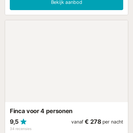
Bekijk aanbod
voor koelere dagen behoren tot de faciliteiten van het
landelijke huis. In de idyllische buitenruimte in de schaduw
van bomen is er een terras met zithoek en barbecue, waar
u kunt zitten en genieten van uw ontspannende vakantie.
Het charmante bergdorp Fornalutx met een supermarkt,
een bakker, restaurants en bars ligt op slechts 700 meter
afstand, en het dichtstbijzijnde strand in Port de Sóller ligt
op 15 minuten rijden. Ideaal voor wandelaars, fietsers en
bergbeklimmers. De airconditioning heeft ook een
verwarmingsfunctie. Er is zowel een houtkachel als een
elektrisch fornuis....
Finca voor 4 personen
9,5
€ 278
vanaf
per nacht
34
recensies