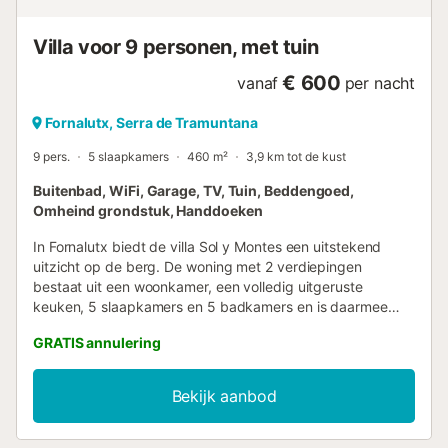
Villa voor 9 personen, met tuin
€ 600
vanaf
per nacht
Fornalutx, Serra de Tramuntana
9 pers.
5 slaapkamers
460 m²
3,9 km tot de kust
Buitenbad, WiFi, Garage, TV, Tuin, Beddengoed,
Omheind grondstuk, Handdoeken
In Fornalutx biedt de villa Sol y Montes een uitstekend
uitzicht op de berg. De woning met 2 verdiepingen
bestaat uit een woonkamer, een volledig uitgeruste
keuken, 5 slaapkamers en 5 badkamers en is daarmee
geschikt voor 9 personen. Extra voorzieningen zijn onder
GRATIS annulering
andere high-speed Wi-Fi (geschikt voor videogesprekken)
met een speciale werkruimte voor kantoor aan huis,
airconditioning in de keuken en woonkamer, een tv, een
Bekijk aanbod
ventilator en een wasmachine. Bovendien staat er ook een
pooltafel voor je klaar. Een babybedje en een kinderstoel
zijn ook beschikbaar. Deze accommodatie beschikt over