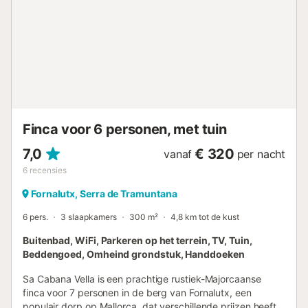
schapen en onze boerderijkat. Omdat het terrein
uitgestrekt is, lopen de dieren vrij rond en zijn ze niet altijd
bij het huis te zien. Belangrijk: De bergweg De ligging is
afgelegen en hoort bij het avontuur. Controleer of deze
locatie bij jullie rijcomfort past. De weg: Toegang via een 1
km lange bergweg, smal, steil en deels onverhard.
Voertuig: Een huurauto (klein of middelgroot) is vereist. De
rit is geschikt voor zelfverzekerde bestuurders. Taxi’s rijd...
Finca voor 6 personen, met tuin
7,0
€ 320
vanaf
per nacht
6
recensies
Fornalutx, Serra de Tramuntana
6 pers.
3 slaapkamers
300 m²
4,8 km tot de kust
Buitenbad, WiFi, Parkeren op het terrein, TV, Tuin,
Beddengoed, Omheind grondstuk, Handdoeken
Sa Cabana Vella is een prachtige rustiek-Majorcaanse
finca voor 7 personen in de berg van Fornalutx, een
populair dorp op Mallorca, dat verschillende prijzen heeft