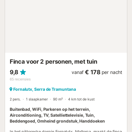
benodigde kookgerei. Er is ook een wasmachine, strijkijzer
en strijkplank aanwezig. Er is centrale verwarming op olie
in het hele huis. Het huis is gelegen naast de berg, waar u
heerlijke wandelingen in de natuur kunt maken. Fornalutx is
een klein en zeer charmant dorp gelegen in de Sierra de
Tramuntana. Het heeft slechts 384 inwoners en behoudt
de charme van het authentieke Mallorca. U vindt er enkele
lokale winkels, banken, apotheek, enz.; maar voor grote
aankopen raden wij u aan om naar Sóller te rijden. Als u
van wandelen en excursie...
Finca voor 2 personen, met tuin
9,8
€ 178
vanaf
per nacht
65
recensies
Fornalutx, Serra de Tramuntana
2 pers.
1 slaapkamer
90 m²
4 km tot de kust
Buitenbad, WiFi, Parkeren op het terrein,
Airconditioning, TV, Satelliettelevisie, Tuin,
Beddengoed, Omheind grondstuk, Handdoeken
In het pittoreske dorpje Fornalutx, Mallorca, maakt de finca