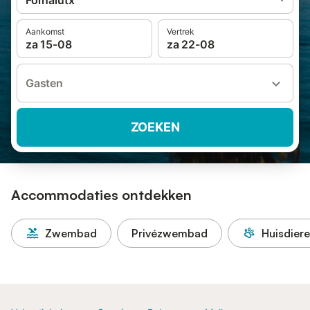
Fornalutx
Aankomst
Vertrek
za 15-08
za 22-08
Gasten
ZOEKEN
Accommodaties ontdekken
Zwembad
Privézwembad
Huisdier