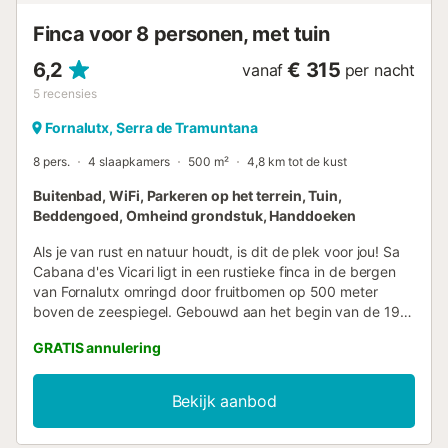
van Mallorca, in de bergen van T...
Finca voor 8 personen, met tuin
6,2
€ 315
vanaf
per nacht
5
recensies
Fornalutx, Serra de Tramuntana
8 pers.
4 slaapkamers
500 m²
4,8 km tot de kust
Buitenbad, WiFi, Parkeren op het terrein, Tuin,
Beddengoed, Omheind grondstuk, Handdoeken
Als je van rust en natuur houdt, is dit de plek voor jou! Sa
Cabana d'es Vicari ligt in een rustieke finca in de bergen
van Fornalutx omringd door fruitbomen op 500 meter
boven de zeespiegel. Gebouwd aan het begin van de 19e
eeuw, hebben de huidige eigenaren het gerestaureerd met
GRATIS annulering
behoud van de smaak van de oude Mallorcaanse
berghuizen. De ruimte Het is een berglandgoed. Het ligt
500 meter boven de zeespiegel. Perfect voor wie wil
Bekijk aanbod
uitrusten en wandelen in de natuur. De weg vanaf Biniaraix
is 4 km met 97 bochten, hoewel het geasfalteerd is, is het