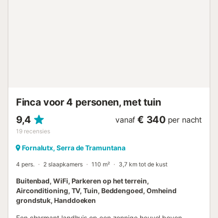
reist, kunnen wij een babybedje en een kinderstoel
leveren. U heeft de beschikking over een wasmachine, een
strijkijzer en een strijkplank. De rust en de idyllische
omgeving zijn waarschijnlijk de belangrijkste redenen
waarom u van dit huis zult houden; bovendien is het een
perfecte plek om er even helemaal tussenuit te zijn. Het
kleine dorp Fornalutx telt minder dan 400 inwoners en is
door de UNESCO uitgeroepen tot Werelderfgoed. De
omgeving leent zich uitstekend voor wandelen en fietsen.
In Sóller vindt u winkel...
Finca voor 4 personen, met tuin
9,4
€ 340
vanaf
per nacht
19
recensies
Fornalutx, Serra de Tramuntana
4 pers.
2 slaapkamers
110 m²
3,7 km tot de kust
Buitenbad, WiFi, Parkeren op het terrein,
Airconditioning, TV, Tuin, Beddengoed, Omheind
grondstuk, Handdoeken
Een charmant landhuis op een zonnige heuvel boven