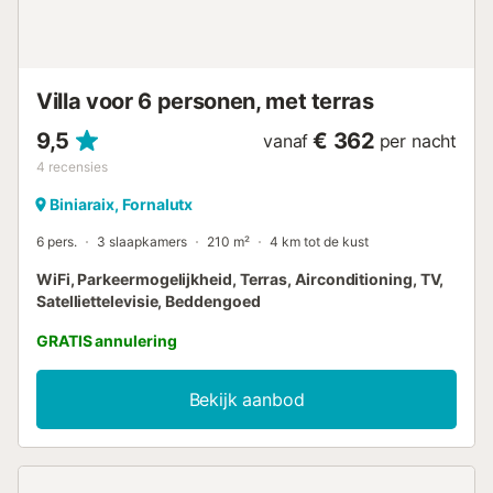
wegen. Luchthaventransfer en schoonmaakservice zijn
beschikbaar tegen een toeslag....
Villa voor 6 personen, met terras
9,5
€ 362
vanaf
per nacht
4
recensies
Biniaraix, Fornalutx
6 pers.
3 slaapkamers
210 m²
4 km tot de kust
WiFi, Parkeermogelijkheid, Terras, Airconditioning, TV,
Satelliettelevisie, Beddengoed
GRATIS annulering
Bekijk aanbod