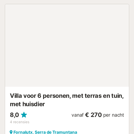
smal en de eerste keer is het verbazingwekkend, hoewel
de klanten bij het verlaten van het huis meestal zeggen
dat het niet zo moeilijk is als ze in eerste instantie
vreesden. De finca is ideaal voor koppels, gezinnen en/of
wandelaars die een ontspannen vakantie willen
doorbrengen te midden van het prachtige berglandschap
van de Serra de Tramontana (UNESCO Werelderfgoed).
Het dorp Fornalutx is uitgeroepen tot het mooiste dorp van
Spanje. Slechts 5 km van het centrum van Fornalutx, 5 km
van Sóller en 9 km van Puerto de Sóller en het prachtige
strand. Diensten en gemeenschappelijke ruimtes Het heeft
verschillende terrassen, zwembad met solarium, 4
slaapkamers, 3 badkamers, oude gerenoveerde en
uitgeruste keuken, twee eetkamers, en een grote
woonkamer, ook geïntegreerd in het huis is er een oude
molen. Gasten hebben 700.000 vierkante meter...
Villa voor 6 personen, met terras en tuin,
met huisdier
8,0
€ 270
vanaf
per nacht
4
recensies
Fornalutx, Serra de Tramuntana