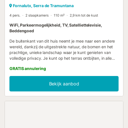
Fornalutx, Serra de Tramuntana
4 pers.
2 slaapkamers
110 m²
2,9 km tot de kust
WiFi, Parkeermogelijkheid, TV, Satelliettelevisie,
Beddengoed
De buitenkant van dit huis neemt je mee naar een andere
wereld, dankzij de uitgestrekte natuur, de bomen en het
prachtige, unieke landschap waar je kunt genieten van
volledige privacy. Je kunt op het terras ontbijten, in alle
rust een boek lezen of genieten van een maaltijd die je op
GRATIS annulering
de gasbarbecue hebt bereid. De schoonheid van het
gebouw is buitengewoon, aangezien het overal is
opgetrokken uit de typische Mallorcaanse steen, van de
Bekijk aanbod
terrassen en trappen tot de muren van het huis. Het meest
bijzondere en tegelijkertijd handige is dat het huis is
verdeeld over twee gebouwen. De keuken bevindt zich in
een van de huizen en is uitgerust met een gasfornuis,
magnetron en andere keukengerei en apparaten,
waaronder een wasmachine. De keuken staat in open
verbinding met de eet- en woonkamer, waar u vanaf de
bank naar satelliettelevisie kunt kijken, misschien