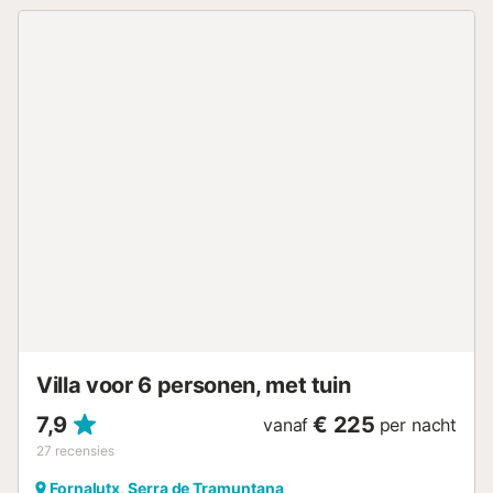
vijf minuten met de auto van het centrum van Sóller, vijf
minuten van Fornalutx, tien minuten van Port de Sóller en
zijn stranden, en ongeveer veertig minuten van Palma of
het vliegveld. Dit is een uitstekende uitvalsbasis om het
eiland te verkennen, gelegen tussen de prachtige
landschappen en wandelroutes van de Serra de
Tramuntana, UNESCO Werelderfgoed. Het huis maakt deel
uit van een prachtig gerestaureerd traditioneel Mallorquíns
landgoed, verdeeld in twee volledig onafhankelijke
woningen, beide bestemd voor vakantieverhuur. Elke
woning heeft een eigen ingang en exclusief buitenverblijf,
wat privacy en rust garandeert. Dit is een accommodatie
op basis van zelfverzorging. Beddengoed, handdoeken,
toiletpapier bij aankomst en andere basisvoorzieningen
zijn aanwezig. Na gebruik dienen jullie zelf voor aanvulling
te zorgen. Om hygiënische redenen worden...
Villa voor 6 personen, met tuin
7,9
€ 225
vanaf
per nacht
27
recensies
Fornalutx, Serra de Tramuntana