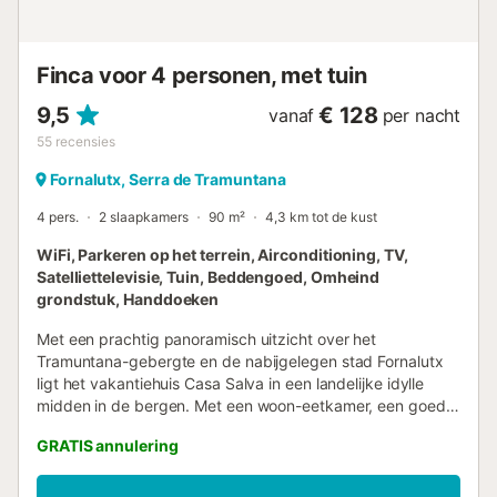
zelf nieuwe voorraden aan te schaffen....
Finca voor 4 personen, met tuin
9,5
€ 128
vanaf
per nacht
55
recensies
Fornalutx, Serra de Tramuntana
4 pers.
2 slaapkamers
90 m²
4,3 km tot de kust
WiFi, Parkeren op het terrein, Airconditioning, TV,
Satelliettelevisie, Tuin, Beddengoed, Omheind
grondstuk, Handdoeken
Met een prachtig panoramisch uitzicht over het
Tramuntana-gebergte en de nabijgelegen stad Fornalutx
ligt het vakantiehuis Casa Salva in een landelijke idylle
midden in de bergen. Met een woon-eetkamer, een goed
uitgeruste keuken, 2 slaapkamers en een badkamer is het
GRATIS annulering
landhuis geschikt voor 4 personen. Een satelliet-tv met
dvd-speler, Wi-Fi, een babybedje, een kinderstoel en een
parkeerplaats, evenals airconditioning en een open haard