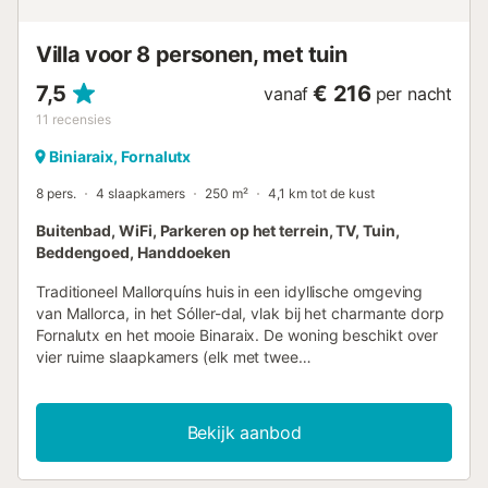
ouder die deel uitmaakt van de boeking. Op het terrein zijn
beveiligingscamera’s...
Villa voor 8 personen, met tuin
7,5
€ 216
vanaf
per nacht
11
recensies
Biniaraix, Fornalutx
8 pers.
4 slaapkamers
250 m²
4,1 km tot de kust
Buitenbad, WiFi, Parkeren op het terrein, TV, Tuin,
Beddengoed, Handdoeken
Traditioneel Mallorquíns huis in een idyllische omgeving
van Mallorca, in het Sóller-dal, vlak bij het charmante dorp
Fornalutx en het mooie Binaraix. De woning beschikt over
vier ruime slaapkamers (elk met twee
eenpersoonsbedden), twee badkamers, een volledig
uitgeruste keuken, woonkamer, entree en eetkamer
verdeeld over twee verdiepingen. Jullie vinden er ook een
Bekijk aanbod
gezellige tuin met zwembad, privéparkeerplaats, diverse
terrassen, ventilatoren en wifi. Een babybedje en
kinderstoel zijn op aanvraag beschikbaar. Jullie zijn slechts