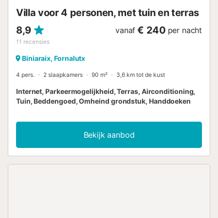
de Tramontana (UNESCO Werelderfgoed). Feesten...
Villa voor 4 personen, met tuin en terras
8,9
€ 240
vanaf
per nacht
11
recensies
Biniaraix, Fornalutx
4 pers.
2 slaapkamers
90 m²
3,6 km tot de kust
Internet, Parkeermogelijkheid, Terras, Airconditioning,
Tuin, Beddengoed, Omheind grondstuk, Handdoeken
Bekijk aanbod