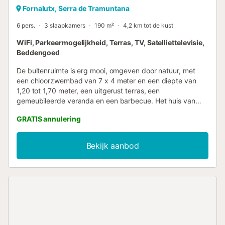
Fornalutx, Serra de Tramuntana
6 pers.
3 slaapkamers
190 m²
4,2 km tot de kust
WiFi, Parkeermogelijkheid, Terras, TV, Satelliettelevisie,
Beddengoed
De buitenruimte is erg mooi, omgeven door natuur, met
een chloorzwembad van 7 x 4 meter en een diepte van
1,20 tot 1,70 meter, een uitgerust terras, een
gemeubileerde veranda en een barbecue. Het huis van
190 m² is verdeeld over twee verdiepingen. Het heeft 3
GRATIS annulering
slaapkamers; één met een tweepersoonsbed op de
begane grond en twee op de verdieping -1, één met twee
eenpersoonsbedden en één met een tweepersoonsbed.
Bekijk aanbod
Op verzoek is er een kinderbedje en een kinderstoel
beschikbaar. Er zijn 2 badkamers; één met douche op de
begane grond en één met bad op de verdieping -1. De
woonkamer is zeer gezellig, ingericht in rustieke stijl. Het
heeft twee banken, een satelliet-tv en een boekenplank. In
dezelfde ruimte vindt u een tweede lounge op een vide.
De eetkamer is voorzien van een grote tafel en stoelen. De
aparte keuken met gaskookplaat is voorzien van alle