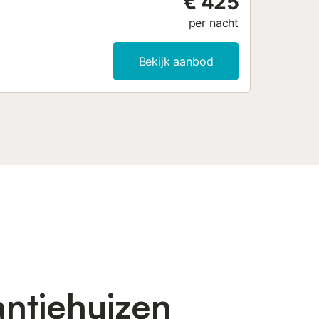
€ 425
per nacht
Bekijk aanbod
antiehuizen