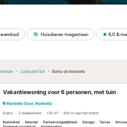
Zwembad
Huisdieren toegestaan
8,0
& me
ovincie
Costa del Sol
Bahia de Marbella
Vakantiewoning voor 6 personen, met tuin
Marbella Oost, Marbella
6 pers.
3 slaapkamers
130 m²
400 m naar het strand
Buitenbad
Internet
Parkeermogelijkheid
Garage
Terras
Aircon
Omheind grondstuk
Handdoeken