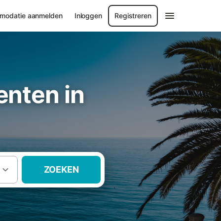
modatie aanmelden
Inloggen
Registreren
nten in
ZOEKEN