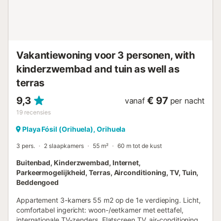
wordt gedeeltelijk opgewekt door fotovoltaïsche panelen.
Voor de isolatie van dit pand zijn duurzame materialen
gebruikt. Deze accommodatie beschikt over een handig
self check-in systeem....
Vakantiewoning voor 3 personen, with
kinderzwembad and tuin as well as
terras
9,3
€ 97
vanaf
per nacht
19
recensies
Playa Fósil (Orihuela), Orihuela
3 pers.
2 slaapkamers
55 m²
60 m tot de kust
Buitenbad, Kinderzwembad, Internet,
Parkeermogelijkheid, Terras, Airconditioning, TV, Tuin,
Beddengoed
Appartement 3-kamers 55 m2 op de 1e verdieping. Licht,
comfortabel ingericht: woon-/eetkamer met eettafel,
internationale TV-zenders, Flatscreen TV, air-conditioning