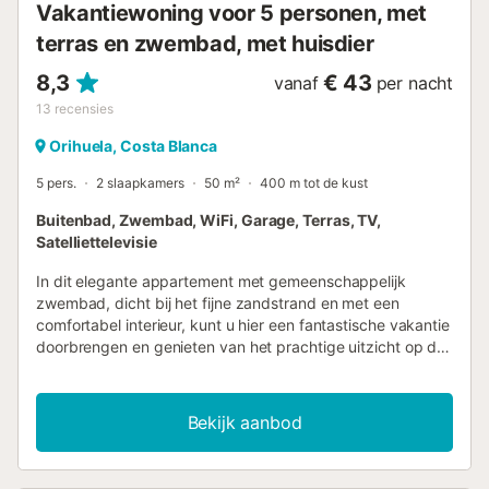
Vakantiewoning voor 5 personen, met
terras en zwembad, met huisdier
8,3
€ 43
vanaf
per nacht
13
recensies
Orihuela, Costa Blanca
5 pers.
2 slaapkamers
50 m²
400 m tot de kust
Buitenbad, Zwembad, WiFi, Garage, Terras, TV,
Satelliettelevisie
In dit elegante appartement met gemeenschappelijk
zwembad, dicht bij het fijne zandstrand en met een
comfortabel interieur, kunt u hier een fantastische vakantie
doorbrengen en genieten van het prachtige uitzicht op de
zee vanaf het terras. De barbecue bereidt je uren voor,
samen met een heerlijke maaltijd met vrienden en familie.
Cabo Roig aan de Costa Blanca biedt u een uitstekend
Bekijk aanbod
klimaat en nodigt uit tot watersporten, strandwandelingen
en een onvergetelijke vakantie....