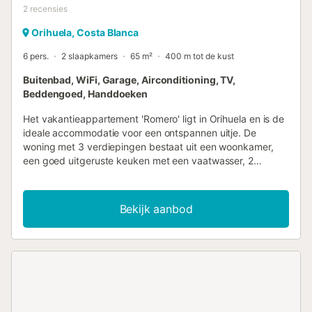
2
recensies
Orihuela, Costa Blanca
6 pers.
2 slaapkamers
65 m²
400 m tot de kust
Buitenbad, WiFi, Garage, Airconditioning, TV,
Beddengoed, Handdoeken
Het vakantieappartement 'Romero' ligt in Orihuela en is de
ideale accommodatie voor een ontspannen uitje. De
woning met 3 verdiepingen bestaat uit een woonkamer,
een goed uitgeruste keuken met een vaatwasser, 2
slaapkamers en 1 badkamer en is dus geschikt voor 4
personen. Extra voorzieningen zijn Wi-Fi, een tv,
airconditioning en een wasmachine. Het
Bekijk aanbod
vakantieappartement beschikt over een eigen
buitenruimte met een balkon. De woning heeft toegang tot
een gemeenschappelijke buitenruimte met een zwembad
en een overdekt terras. De woning beschikt over een
slaapkamer met een tweepersoonsbed, een andere
slaapkamer met twee eenpersoonsbedden en een
slaapbank in de woonkamer die geschikt is voor een