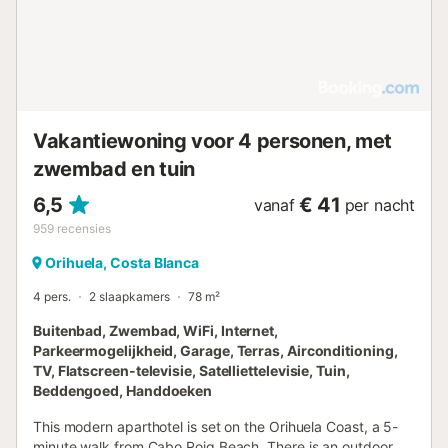
de kans niet om uw verblijf in dit prachtige vakantiehuis te
boeken!...
Vakantiewoning voor 4 personen, met
zwembad en tuin
6,5
€ 41
vanaf
per nacht
959
recensies
Orihuela, Costa Blanca
4 pers.
2 slaapkamers
78 m²
Buitenbad, Zwembad, WiFi, Internet,
Parkeermogelijkheid, Garage, Terras, Airconditioning,
TV, Flatscreen-televisie, Satelliettelevisie, Tuin,
Beddengoed, Handdoeken
This modern aparthotel is set on the Orihuela Coast, a 5-
minute walk from Cabo Roig Beach. There is an outdoor