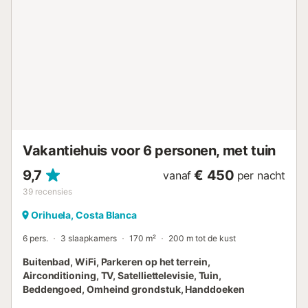
volwassene of twee kinderen. Er is een parkeerplaats
beschikbaar in een garage. Huisdieren, roken en
feestelijke evenementen zijn niet toegestaan. Er is een lift
beschikbaar in het gebouw. Toegang tot het privésolarium
is beschikbaar op aanvraag en tegen betaling. De
minimumleeftijd van de gast die de reservering maakt is
25 jaar....
Vakantiehuis voor 6 personen, met tuin
9,7
€ 450
vanaf
per nacht
39
recensies
Orihuela, Costa Blanca
6 pers.
3 slaapkamers
170 m²
200 m tot de kust
Buitenbad, WiFi, Parkeren op het terrein,
Airconditioning, TV, Satelliettelevisie, Tuin,
Beddengoed, Omheind grondstuk, Handdoeken