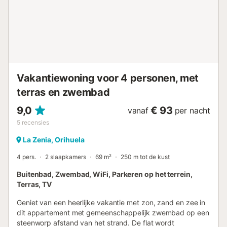
klein eindje rijden....
Vakantiewoning voor 4 personen, met
terras en zwembad
9,0
€ 93
vanaf
per nacht
5
recensies
La Zenia, Orihuela
4 pers.
2 slaapkamers
69 m²
250 m tot de kust
Buitenbad, Zwembad, WiFi, Parkeren op het terrein,
Terras, TV
Geniet van een heerlijke vakantie met zon, zand en zee in
dit appartement met gemeenschappelijk zwembad op een
steenworp afstand van het strand. De flat wordt