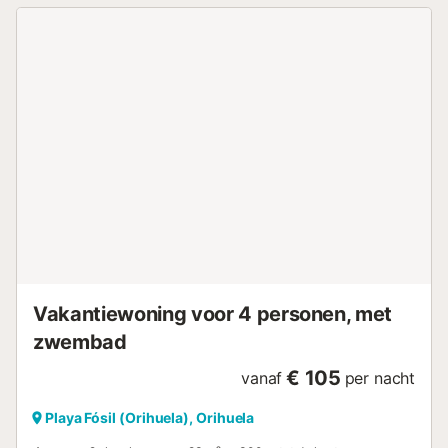
en er is een restaurant op 200 meter afstand. Naar de zee
en het strand ongeveer 700 meter.
Accommodatiemogelijkheid: tot 6 personen (geen
huisdieren!). Roken is alleen toegestaan op het balkon! De
incheckprocedure is van 15:00 tot 19:00 uur op maandag
tot en met vrijdag en van 14:00 tot 15:00 uur op zaterdag.
Uitchecken van 09:00 tot 11:00 uur. Uitchecken of
inchecken buiten kantooruren, op zondag, weekenden en
feestdagen wordt een toeslag van 20 euro gerekend.
Kantoortijden: Maandag - Vrijdag van 9:00 tot 19:00,
Zaterdag 10:00-15:00, Zondag - gesloten. Bij het
inchecken dient een borg van 200 euro betaald te
worden....
Vakantiewoning voor 4 personen, met
zwembad
€ 105
vanaf
per nacht
Playa Fósil (Orihuela), Orihuela