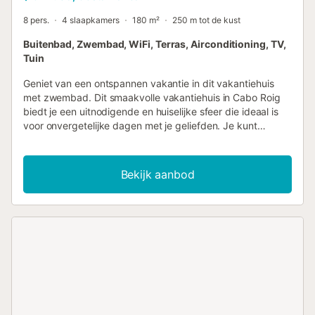
8 pers.
4 slaapkamers
180 m²
250 m tot de kust
Buitenbad, Zwembad, WiFi, Terras, Airconditioning, TV,
Tuin
Geniet van een ontspannen vakantie in dit vakantiehuis
met zwembad. Dit smaakvolle vakantiehuis in Cabo Roig
biedt je een uitnodigende en huiselijke sfeer die ideaal is
voor onvergetelijke dagen met je geliefden. Je kunt
ontspannen in de gezellige woonkamer met houtkachel,
terwijl de goed uitgeruste keuken en eetkamer je
uitnodigen om te genieten van gezellige maaltijden. Breng
Bekijk aanbod
ontspannende uren door op de terrassen, in de goed
onderhouden tuin of neem een duik in het zwembad,
perfect voor zonnige dagen en zwoele avonden. Cabo
Roig staat bekend om zijn pittoreske stranden en
charmante kustpromenade. Geniet van wandelingen met
uitzicht op zee of maak uitstapjes naar de nabijgelegen
golfbanen en watersportfaciliteiten. Bezoek de plaatselijke
markten, restaurants en cafés met typisch Spaanse
specialiteiten. Voor culturele hoogtepunten maak je een
uitstapje naar Torrevieja of Orihuela, beide op slechts een