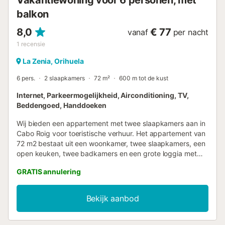
Vakantiewoning voor 6 personen, met
restaurants en cafés verveel je je hier...
balkon
8,0
€ 77
vanaf
per nacht
1
recensie
La Zenia, Orihuela
6 pers.
2 slaapkamers
72 m²
600 m tot de kust
Internet, Parkeermogelijkheid, Airconditioning, TV,
Beddengoed, Handdoeken
Wij bieden een appartement met twee slaapkamers aan in
Cabo Roig voor toeristische verhuur. Het appartement van
72 m2 bestaat uit een woonkamer, twee slaapkamers, een
open keuken, twee badkamers en een grote loggia met
tuinmeubilair. Het appartement is van alle gemakken
GRATIS annulering
voorzien voor wonen en recreatie: meubels, huishoudelijke
apparaten, servies, beddengoed en handdoeken. De
woonkamer is voorzien van airconditioning. Spaanse tv,
Bekijk aanbod
draadloos internet. Er is een parkeerplaats voor één auto.
De omgeving heeft een goed ontwikkelde infrastructuur.
De dichtstbijzijnde supermarkt ligt op 300 meter afstand