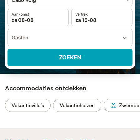
Cabo Roig
Aankomst
Vertrek
za 08-08
za 15-08
Gasten
ZOEKEN
Accommodaties ontdekken
Vakantievilla’s
Vakantiehuizen
Zwemba