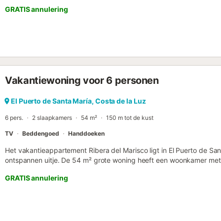
GRATIS annulering
Vakantiewoning voor 6 personen
El Puerto de Santa María, Costa de la Luz
6 pers.
2 slaapkamers
54 m²
150 m tot de kust
TV
Beddengoed
Handdoeken
Het vakantieappartement Ribera del Marisco ligt in El Puerto de San
ontspannen uitje. De 54 m² grote woning heeft een woonkamer met
volledig uitgeruste keuken, 2 slaapkamers en 1 badkamer, geschikt
GRATIS annulering
er een tv, airconditioning in de woonkamer, ventilatoren in de sla
nachtrust en een wasmachine. Het appartement ligt dicht bij het st
loopafstand. Wij raden aan om de stranden Valdelagrana, Las Redes
en een catamaran te nemen naar de steden Cádiz en Rota. Gratis par
Huisdieren, roken en feestjes zijn niet toegestaan....