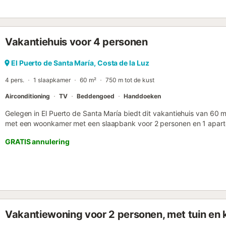
zich op de derde verdieping, zonder lift. Costa Ballena Ocean Golf 
Golf Montecastillo op 29 km. De dichtstbijzijnde luchthaven is op 28
Vakantiehuis voor 4 personen
El Puerto de Santa María, Costa de la Luz
4 pers.
1 slaapkamer
60 m²
750 m tot de kust
Airconditioning
TV
Beddengoed
Handdoeken
Gelegen in El Puerto de Santa María biedt dit vakantiehuis van 60 
met een woonkamer met een slaapbank voor 2 personen en 1 apart
over een goed uitgeruste privékeuken, 1 badkamer, tv en wasmachin
GRATIS annulering
extra gemak. Jullie kunnen genieten van een onoverdekt gedeeld te
ontspannen na het verkennen van de omgeving. De accommodatie i
kinderen. Huisdieren zijn niet toegestaan, roken is verboden en f
het terrein. Houd er rekening mee dat het huis airconditioning heeft,
gunstig: op slechts 5 minuten lopen van het centrum en dicht bij he
gemakkelijke toegang tot het openbaar vervoer....
Vakantiewoning voor 2 personen, met tuin e