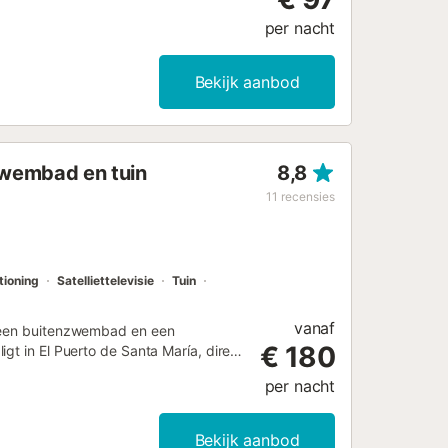
per nacht
Bekijk aanbod
zwembad en tuin
8,8
11
recensies
tioning
Satelliettelevisie
Tuin
vanaf
, een buitenzwembad en een
€ 180
gt in El Puerto de Santa María, direct
 "Los Toruños", waar jullie kunnen
per nacht
pkamers heeft airconditioning en wifi.
tron, broodrooster en
ging beschikbaar. De woning bevindt
Bekijk aanbod