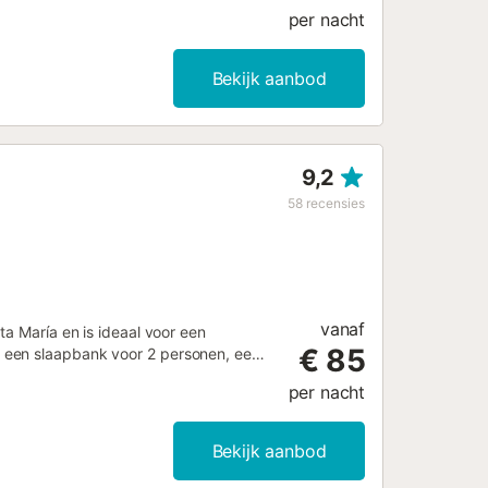
per nacht
Bekijk aanbod
9,2
58
recensies
vanaf
ta María en is ideaal voor een
€ 85
 een slaapbank voor 2 personen, een
 voor maximaal 6 gasten. Verder zijn
per nacht
apkamers voor een comfortabele
rand en openbaar vervoer is op
, El Buzo en La Muralla te bezoeken,
Bekijk aanbod
keren op straat is mogelijk.