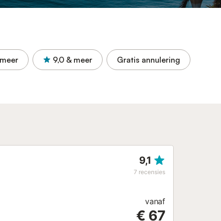
 meer
9,0
& meer
Gratis annulering
9,1
7
recensies
vanaf
€ 67