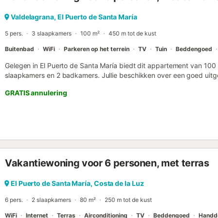
huis op 300 meter van Las Redes biedt twee complete badkamers
de begane grond is een douchekamer. Terras: Een van de grootste p
Valdelagrana, El Puerto de Santa María
bevoorrechte locatie aan het strand van Las Redes, is een groot pr
5 pers.
3 slaapkamers
100 m²
450 m tot de kust
terras is e...
Buitenbad
WiFi
Parkeren op het terrein
TV
Tuin
Beddengoed
Gelegen in El Puerto de Santa María biedt dit appartement van 100
slaapkamers en 2 badkamers. Jullie beschikken over een goed uitger
een wasmachine voor extra comfort. Dankzij self check-in arriveren j
GRATIS annulering
overdekte privéterras of het balkon, perfect om tot rust te komen. 
buitenruimte en het gemeenschappelijke zwembad is ideaal voor e
Informeer naar de openingsperiode van het zwembad, deze is afha
terrein is gedeelde parkeergelegenheid beschikbaar voor jullie auto.
jullie verblijf. Houd er rekening mee dat roken overal in de accomm
evenementen strikt niet zijn toegestaan. Er is geen airconditioning i
Vakantiewoning voor 6 personen, met terras
El Puerto de Santa María, Costa de la Luz
6 pers.
2 slaapkamers
80 m²
250 m tot de kust
WiFi
Internet
Terras
Airconditioning
TV
Beddengoed
Handd