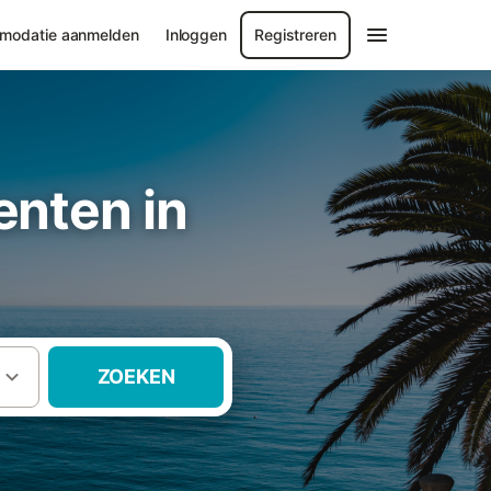
modatie aanmelden
Inloggen
Registreren
nten in
ZOEKEN