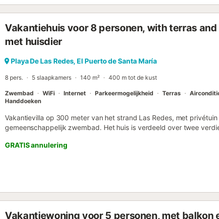
Vakantiehuis voor 8 personen, with terras and
met huisdier
Playa De Las Redes, El Puerto de Santa María
8 pers.
5 slaapkamers
140 m²
400 m tot de kust
Zwembad
WiFi
Internet
Parkeermogelijkheid
Terras
Airconditi
Handdoeken
Vakantievilla op 300 meter van het strand Las Redes, met privétuin 
gemeenschappelijk zwembad. Het huis is verdeeld over twee verdie
slaapkamers en drie badkamers, perfect voor een groot gezin dat o
GRATIS annulering
gebieden van El Puerto de Santa María. Airconditioning in alle kamer
extraatjes van het huis. Slaapkamers: De vakantievilla in El Puerto, 
hoofdslaapkamer is voorzien van twee eenpersoonsbedden en een e
slaapkamer met een tweepersoonsbed van 135 cm, nog een slaa
en twee slaapkamers met elk een eenpersoonsbed. De keuken is goe
is ruim genoeg om als gezin te koken, terwijl u geniet van een wijntj
Het beschikt over een vaatwasser en een oven. De woonkamer is erg 
Vakantiewoning voor 5 personen, met balkon en
toegang tot het terras. Het bestaat uit twee banken, een flatscree