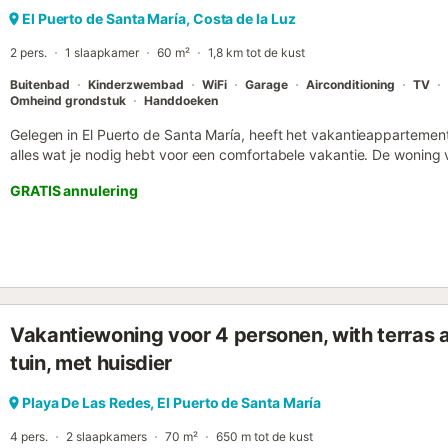
El Puerto de Santa María, Costa de la Luz
2 pers.
1 slaapkamer
60 m²
1,8 km tot de kust
Buitenbad
Kinderzwembad
WiFi
Garage
Airconditioning
TV
Omheind grondstuk
Handdoeken
Gelegen in El Puerto de Santa María, heeft het vakantieappartement 
alles wat je nodig hebt voor een comfortabele vakantie. De woning
een keuken, 1 slaapkamer en 1 badkamer en is daarom geschikt voor
GRATIS annulering
high-speed Wi-Fi (geschikt voor videogesprekken) met een speciale
een smart-tv met streamingdiensten, airconditioning in de woonkam
Het gebouw waarin de accommodatie zich bevindt heeft een lift. G
buitenruimte, met een omheind zwembad (geopend in de zomer, nor
en een kinderbad. In de buurt van de accommodatie vinden gasten
Vistahermosa, Playa del Buzo en verschillende uitstekende eetgel
Kamikaze, Restaurante Sarmiento en Restaurante Piparra. Het pand lig
Vakantiewoning voor 4 personen, with terras
verbindingen met het openbaar vervoer op loopafstand. Er is een p
garage. Huisdieren, roken en het vieren van evenementen zijn nie
tuin, met huisdier
beschikt over energiebesparende verlichting. Deze accommodatie b
systeem. Houd er rekening mee dat er op het moment van je bezoe
Playa De Las Redes, El Puerto de Santa María
overheid...
4 pers.
2 slaapkamers
70 m²
650 m tot de kust