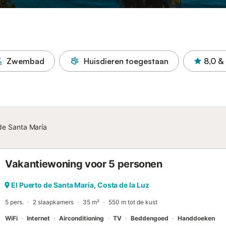
Zwembad
Huisdieren toegestaan
8,0
&
 de Santa María
Vakantiewoning voor 5 personen
El Puerto de Santa María, Costa de la Luz
5 pers.
2 slaapkamers
35 m²
550 m tot de kust
WiFi
Internet
Airconditioning
TV
Beddengoed
Handdoeken