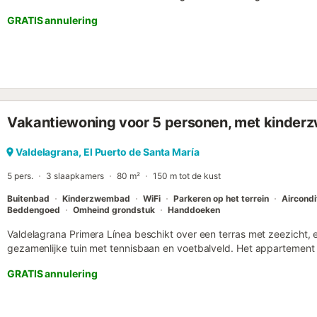
GRATIS annulering
Vakantiewoning voor 5 personen, met kinder
Valdelagrana, El Puerto de Santa María
5 pers.
3 slaapkamers
80 m²
150 m tot de kust
Buitenbad
Kinderzwembad
WiFi
Parkeren op het terrein
Aircondi
Beddengoed
Omheind grondstuk
Handdoeken
Valdelagrana Primera Línea beschikt over een terras met zeezicht
gezamenlijke tuin met tennisbaan en voetbalveld. Het appartement li
aan de boulevard van het strand Valdelagrana, naast het natuurpark
GRATIS annulering
genieten van diverse buitenactiviteiten. Dit appartement met 3 slaa
Er zijn 2 badkamers en de keuken is voorzien van een oven, magne
koffiezetapparaat. Op de begane grond is er een gezamenlijke ber