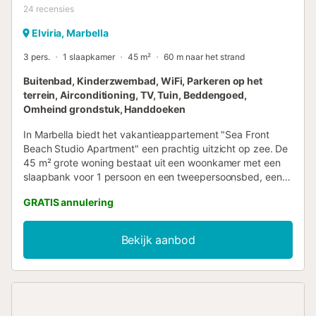
24
recensies
Elviria, Marbella
3 pers.
1 slaapkamer
45 m²
60 m naar het strand
Buitenbad, Kinderzwembad, WiFi, Parkeren op het
terrein, Airconditioning, TV, Tuin, Beddengoed,
Omheind grondstuk, Handdoeken
In Marbella biedt het vakantieappartement "Sea Front
Beach Studio Apartment" een prachtig uitzicht op zee. De
45 m² grote woning bestaat uit een woonkamer met een
slaapbank voor 1 persoon en een tweepersoonsbed, een
volledig uitgeruste keuken en 1 badkamer, en is dus
GRATIS annulering
geschikt voor 3 personen. Extra voorzieningen zijn Wi-Fi,
kabeltelevisie, airconditioning, een babybedje en een
wasmachine. Je privé buitenruimte bestaat uit een open
Bekijk aanbod
terras dat een spectaculair uitzicht op zee biedt en een
balkon. Een gedeelde buitenruimte, bestaande uit een tuin,
een kinderzwembad, een speeltuin en een buitendouche,
is ook beschikbaar voor jouw gebruik. De buitenruimte
biedt ook gedeelde zwembaden met de volgende