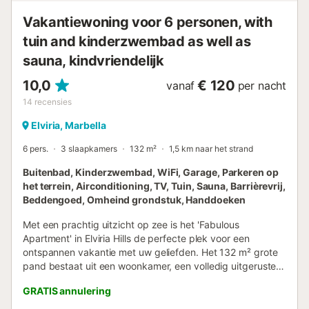
sfeer. Het kookeiland biedt de mogelijkheid om de chef te
vergezelle...
Vakantiewoning voor 6 personen, with
tuin and kinderzwembad as well as
sauna, kindvriendelijk
10,0
€ 120
vanaf
per nacht
14
recensies
Elviria, Marbella
6 pers.
3 slaapkamers
132 m²
1,5 km naar het strand
Buitenbad, Kinderzwembad, WiFi, Garage, Parkeren op
het terrein, Airconditioning, TV, Tuin, Sauna, Barrièrevrij,
Beddengoed, Omheind grondstuk, Handdoeken
Met een prachtig uitzicht op zee is het 'Fabulous
Apartment' in Elviria Hills de perfecte plek voor een
ontspannen vakantie met uw geliefden. Het 132 m² grote
pand bestaat uit een woonkamer, een volledig uitgeruste
keuken met een vaatwasser, 3 slaapkamers en 2
GRATIS annulering
badkamers uitgerust met een bad en een douche, en is
dus geschikt voor 6 personen. Extra voorzieningen zijn