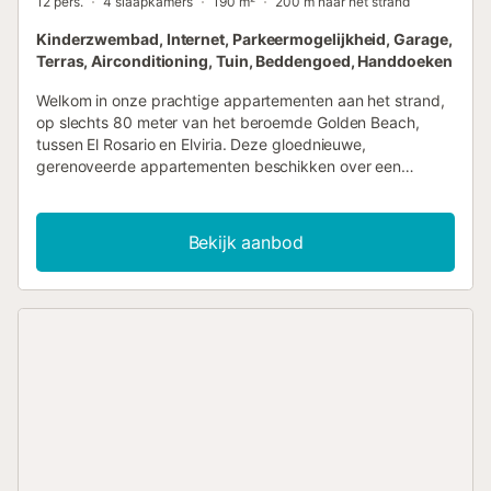
12 pers.
4 slaapkamers
190 m²
200 m naar het strand
Kinderzwembad, Internet, Parkeermogelijkheid, Garage,
Terras, Airconditioning, Tuin, Beddengoed, Handdoeken
Welkom in onze prachtige appartementen aan het strand,
op slechts 80 meter van het beroemde Golden Beach,
tussen El Rosario en Elviria. Deze gloednieuwe,
gerenoveerde appartementen beschikken over een
modern en stijlvol interieur, perfect voor gezinnen en
koppels die op zoek zijn naar een ontspannen vakantie.
Gelegen in een complex aan het strand, bieden de
Bekijk aanbod
appartementen gemakkelijke toegang tot het strand en
een prachtig zwembad, omringd door een schitterende
tropische tuin. Uitstekende restaurants zoals La Plage
Casanis (100 meter) en La Scala Italian Restaurant (150
meter) zijn op korte loopafstand. Het appartement op de
eerste verdieping en de duplex penthouse op de tweede
verdieping met een dakterras zijn met elkaar verbonden
als één geheel, met aparte ingangen. Ze zijn ideaal voor
grotere gezinnen die op zoek zijn naar een rustige en
ontspannen zomer vakantie. Het hoogtepunt van de
appartementen is het grote dakterras met een