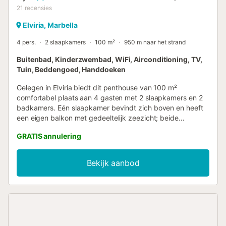
21
recensies
Elviria, Marbella
4 pers.
2 slaapkamers
100 m²
950 m naar het strand
Buitenbad, Kinderzwembad, WiFi, Airconditioning, TV,
Tuin, Beddengoed, Handdoeken
Gelegen in Elviria biedt dit penthouse van 100 m²
comfortabel plaats aan 4 gasten met 2 slaapkamers en 2
badkamers. Eén slaapkamer bevindt zich boven en heeft
een eigen balkon met gedeeltelijk zeezicht; beide
slaapkamers zijn voorzien van comfortabele bedden. De
GRATIS annulering
volledig uitgeruste keuken beschikt over een vaatwasser.
De ruime woon- en eetkamer, snelle wifi geschikt voor
videogesprekken, airconditioning, televisie met
Bekijk aanbod
streamingdiensten, wasmachine en een aparte werkplek
boven zorgen voor extra gemak. Er is lifttoegang en een
babybedje beschikbaar. Geniet buiten van je eigen
overdekte terras en balkon, ideaal om te ontspannen. De
gemeenschappelijke tuin biedt 4 buitenzwembaden. Drie
zwembaden zijn het hele jaar door geopend; het