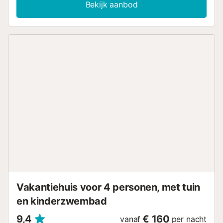
Bekijk aanbod
voldoende ligbedden, een geweldig restaurant, gratis Wi-
Fi zone en tennisbanen. Een prachtig vakantiehuis met
veel lichtinval, comfortabele bedden en een groot terras
met uitzicht op de tuin. De perfecte keuze voor gezinnen
met kinderen, koppels op romantische vakantie of
senioren die willen genieten van de zon in een rustige
sfeer. Marbella stad - 15 minuten rijden. Dit lichte
appartement op de begane grond is onlangs gerenoveerd
en bestaat uit drie mooie, gezellige slaapkamers, twee
badkamers, een ruime woonkamer met een open keuken
en toegang tot het zonnige, deels overdekte terras met
eettafel en een paar ligstoelen. Alle drie de kamers bieden
comfortabele kingsize bedden (1.80x2.00).
Airconditioning, snelle Wi-Fi, wasmachine en droger,
verwarmde vloeren in de badkamers voor extra comfort.
Gratis parkeren op straat net buiten het complex. Een
prachtig, eindeloos gouden strand is te voet bereikbaar
binnen 15 minuten voor lange wandelingen helemaal tot
Vakantiehuis voor 4 personen, met tuin
aan Marbella. He...
en kinderzwembad
9,4
€ 160
vanaf
per nacht