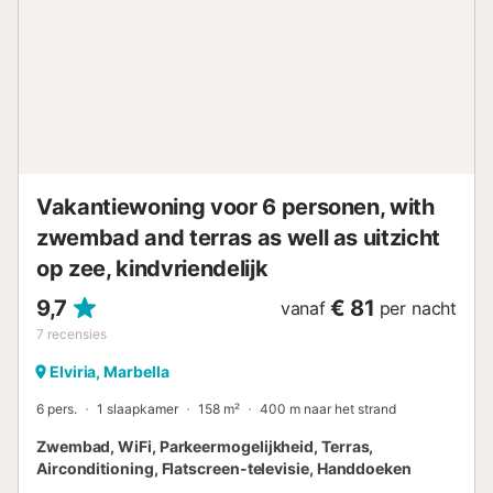
strand, een van de beste in Marbella, en de talloze
activiteiten die u kunt doen in de omgeving, en vergeet
niet om de heerlijke Andalusische gastronomie te
proberen. -Transport: Om je te verplaatsen vanaf de
luchthaven van Malaga kun je kiezen voor een auto of taxi,
die er 40 minuten over doet. -Supermarkten: 14 minuten
met de auto. -Puerto Banús: 20 minuten met de auto van
het appartement. -Restaurant: (persoonlijke aanbeveling)
Restaurant Don Quijote´ 9 minuten met de aut...
Vakantiewoning voor 6 personen, with
zwembad and terras as well as uitzicht
op zee, kindvriendelijk
9,7
€ 81
vanaf
per nacht
7
recensies
Elviria, Marbella
6 pers.
1 slaapkamer
158 m²
400 m naar het strand
Zwembad, WiFi, Parkeermogelijkheid, Terras,
Airconditioning, Flatscreen-televisie, Handdoeken