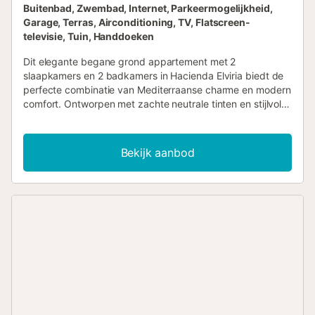
Buitenbad, Zwembad, Internet, Parkeermogelijkheid,
Garage, Terras, Airconditioning, TV, Flatscreen-
televisie, Tuin, Handdoeken
Dit elegante begane grond appartement met 2
slaapkamers en 2 badkamers in Hacienda Elviria biedt de
perfecte combinatie van Mediterraanse charme en modern
comfort. Ontworpen met zachte neutrale tinten en stijlvolle
meubels, wordt de open woon- en eetkamer overspoeld
met natuurlijk licht, wat zorgt voor een warme en
uitnodigende sfeer. Plafondhoge schuifdeuren bieden een
Bekijk aanbod
naadloze verbinding met het uitgestrekte, overdekte
terras, dat volledig is ingericht met loungezitmeubelen, een
eethoek en ligstoelen – allemaal met uitzicht op prachtig
onderhouden tuinen met een glimp van de zee. Een
aparte, volledig uitgeruste keuken met high-end
apparatuur zorgt voor gemak tijdens langere verblijven,
waardoor dit appartement ideaal is voor gezinnen en
groepen die op zoek zijn naar een luxe toevluchtsoord. De
master bedroom is een waar toevluchtsoord, met directe
toegang tot het terras, een comfortabel tweepersoonsbed
en een ruime en-suite badkamer met een dubbele
wastafel, inloopdouche en bad. De extra slaapkamer is