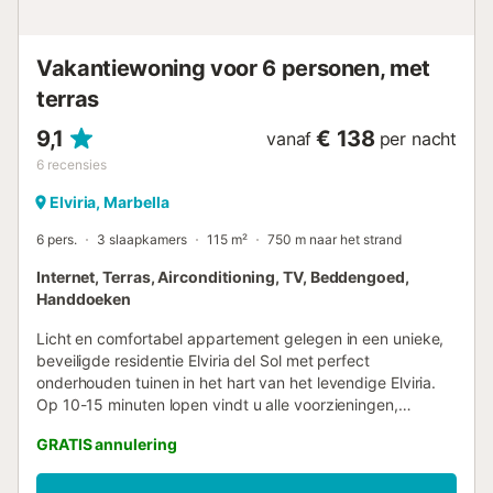
efficiënt verblijf met een vaatwasser, magnetron en
Nespresso-koffiezetapparaat, terwijl de slaapkamer met
airconditioning perfect is om de vermoeidheid van je reis
Vakantiewoning voor 6 personen, met
weg te slapen. Slaapgelegenheid Slaapkamer: Een van
nature lichte tweepers...
terras
9,1
€ 138
vanaf
per nacht
6
recensies
Elviria, Marbella
6 pers.
3 slaapkamers
115 m²
750 m naar het strand
Internet, Terras, Airconditioning, TV, Beddengoed,
Handdoeken
Licht en comfortabel appartement gelegen in een unieke,
beveiligde residentie Elviria del Sol met perfect
onderhouden tuinen in het hart van het levendige Elviria.
Op 10-15 minuten lopen vindt u alle voorzieningen,
winkels, een ruime keuze aan restaurants en eindeloze
GRATIS annulering
gouden stranden. Het complex biedt veel ruimte en
privacy, perfect onderhouden tuinen, twee grote
zwembadgebieden (één verwarmd in de winter) met