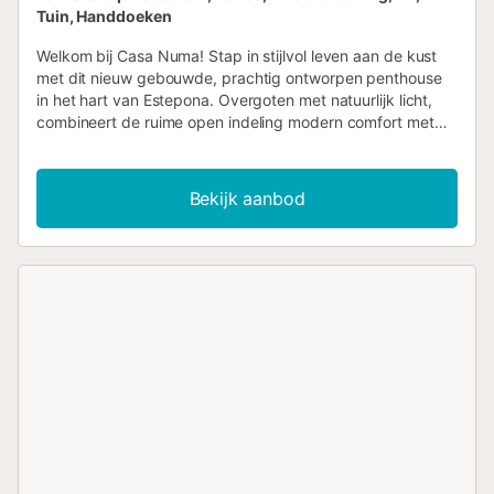
Tuin, Handdoeken
Welkom bij Casa Numa! Stap in stijlvol leven aan de kust
met dit nieuw gebouwde, prachtig ontworpen penthouse
in het hart van Estepona. Overgoten met natuurlijk licht,
combineert de ruime open indeling modern comfort met
een warme, ontspannen sfeer - dankzij zachte tinten,
getextureerde muren en accenten van natuurlijk hout in
het hele interieur. De woonkamer komt direct uit op een
Bekijk aanbod
uitgestrekt terras met panoramisch uitzicht dat zich
uitstrekt van de weelderige padelbanen beneden tot de
glinsterende Middellandse Zee in de verte. De
buitenruimte, perfect om te entertainen of tot rust te
komen, beschikt over zowel lounge- als eetzones onder
een strakke pergola, ideaal voor zonsondergangcocktails
of zonnige brunches. De volledig uitgeruste keuken is
voorzien van geïntegreerde apparatuur en een handige
ontbijtbar, terwijl de royale slaapkamers beschikken over
comfortabel beddengoed en uitzicht op de tuin of de
bergen. De moderne badkamers zijn elegant afgewerkt
met inloopdouches en strakke lijnen. Als onderdeel van
een goed onderhouden gemeenschap genieten bewoners