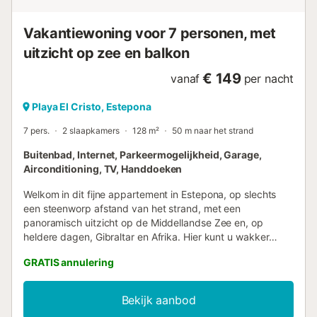
heeft. Het charmante oude stadscentrum van Estepona,
met zijn bloemrijke pleinen, smalle straatjes en witg...
Vakantiewoning voor 7 personen, met
uitzicht op zee en balkon
€ 149
vanaf
per nacht
Playa El Cristo, Estepona
7 pers.
2 slaapkamers
128 m²
50 m naar het strand
Buitenbad, Internet, Parkeermogelijkheid, Garage,
Airconditioning, TV, Handdoeken
Welkom in dit fijne appartement in Estepona, op slechts
een steenworp afstand van het strand, met een
panoramisch uitzicht op de Middellandse Zee en, op
heldere dagen, Gibraltar en Afrika. Hier kunt u wakker
worden met het geluid van de golven, de zeebries voelen
GRATIS annulering
op het terras en de dag beginnen met de eerste
zonnestralen boven de horizon. Het appartement biedt
een comfortabele en functionele accommodatie met
Bekijk aanbod
directe nabijheid tot de zee, perfect voor gezinnen,