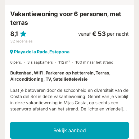
en traditionele Andalusische architectuur. **Huisregels:** -
Inchecken kan vanaf 16.00 uur. Uitchecken is om 10.00
Vakantiewoning voor 6 personen, met
uur. - Roken is niet toegestaan in het pand. Indien u buiten
rookt, gelieve gebruikte sigaretten respectvol weg te
terras
gooien. Veelgestelde Vragen **Mogen we onze huisdiere...
8,1
€ 53
vanaf
per nacht
32
recensies
Playa de la Rada, Estepona
6 pers.
3 slaapkamers
112 m²
100 m naar het strand
Buitenbad, WiFi, Parkeren op het terrein, Terras,
Airconditioning, TV, Satelliettelevisie
Laat je betoveren door de schoonheid en diversiteit van de
Costa del Sol in deze vakantiewoning. Geniet van je verblijf
in deze vakantiewoning in Mijas Costa, op slechts een
steenworp afstand van het strand. De lichte en vriendelijke
flat biedt je niet alleen een adembenemend uitzicht op
zee, maar ook een ideale locatie om de Costa del Sol ten
volle te beleven. Begin je dag met een ontbijt op het ruime
Bekijk aanbod
balkon terwijl je geniet van het schilderachtige uitzicht op