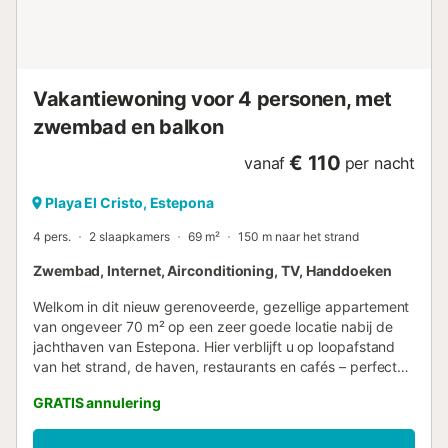
van toegang tot een privé-fitnessruimte en een
zonovergoten zwembad met ligstoelen. Het complex is
ook huisdiervriendelijk, dus u kunt uw trouwe viervoeter
meenemen om samen met u te genieten van de
mediterrane levensstijl! Dit alles is gelegen op loopafstand
Vakantiewoning voor 4 personen, met
van het charmante centrum van Estepona, de gouden
stranden en ...
zwembad en balkon
€ 110
vanaf
per nacht
Playa El Cristo, Estepona
4 pers.
2 slaapkamers
69 m²
150 m naar het strand
Zwembad, Internet, Airconditioning, TV, Handdoeken
Welkom in dit nieuw gerenoveerde, gezellige appartement
van ongeveer 70 m² op een zeer goede locatie nabij de
jachthaven van Estepona. Hier verblijft u op loopafstand
van het strand, de haven, restaurants en cafés – perfect
voor een ontspannen vakantie aan de Costa del Sol. Het
GRATIS annulering
appartement beschikt over twee slaapkamers, een
badkamer, een lichte woonkamer met zithoek, tv en
eethoek, en een praktische kleine keuken. De indeling is