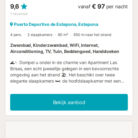
9,6
€ 97
vanaf
per nacht
1
recensie
Puerto Deportivo de Estepona, Estepona
4 pers.
2 slaapkamers
80 m²
650 m naar het strand
Zwembad, Kinderzwembad, WiFi, Internet,
Airconditioning, TV, Tuin, Beddengoed, Handdoeken
🌊✨ Dompel u onder in de charme van Apartment Las
Brisas, een echt juweeltje gelegen in een bevoorrechte
omgeving aan het strand 🏖️. Het beschikt over twee
elegante slaapkamers 🛏️: de hoofdslaapkamer met een
tweepersoonsbed ❤️ en de tweede met twee
eenpersoonsbedden 🛌🛌, Twee complete badkamers,
waarvan één en suite 🚿, en open ruimtes ontworpen voor
Bekijk aanbod
plezier en samenzijn, wat het de ideale kustverblijfplaats
maakt voor een rustig uitje 🌅. Bij binnenkomst wordt u
verwelkomd door een ruime ruimte die de woon- en
eetkamer harmonisch combineert 🛋️🍽️, waardoor de
perfecte plek ontstaat om te ontspannen en onvergetelijke
momenten te delen ✨. De onafhankelijke keuken🍳,