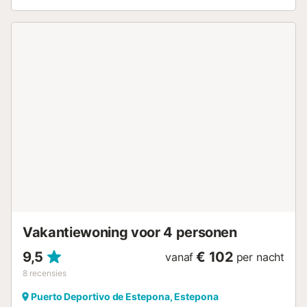
de kustlijn. Het balkon is uitgerust met ligstoelen en een
eettafel, ideaal om zowel van de zon te genieten als van
gezellige al fresco maaltijden. Binnen in het appartement
vind je een lichte woonkamer met panoramische ramen die
veel natuurlijk licht binnenlaten. Dankzij de smaakvolle
inrichting en comfortabele apparatuur zul je je hier meteen
thuis voelen. Maak gebruik van de goede verbindingen
met het openbaar vervoer om nabijgelegen steden te
bezoeken, zoals Fuengirola, Marbella of Malaga. Of het nu
gaat om ontspannen dagen op het strand, culturele
ontdekkingstochten of een bruisend nachtleven, deze
vakantiewoning is het ideale uitgangspunt voor je
droomvakantie....
Vakantiewoning voor 4 personen
9,5
€ 102
vanaf
per nacht
8
recensies
Puerto Deportivo de Estepona, Estepona