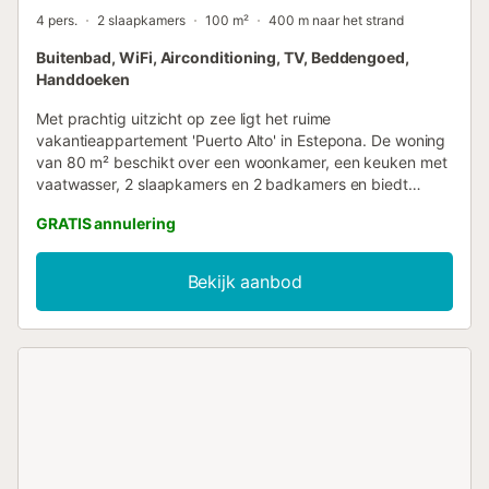
4 pers.
2 slaapkamers
100 m²
400 m naar het strand
Buitenbad, WiFi, Airconditioning, TV, Beddengoed,
Handdoeken
Met prachtig uitzicht op zee ligt het ruime
vakantieappartement 'Puerto Alto' in Estepona. De woning
van 80 m² beschikt over een woonkamer, een keuken met
vaatwasser, 2 slaapkamers en 2 badkamers en biedt
plaats aan 4 personen. Extra voorzieningen zijn snelle wifi
GRATIS annulering
(geschikt voor videogesprekken), televisie, airconditioning
en een wasmachine. Een babybedje en kinderstoel zijn ook
beschikbaar. Het appartement heeft een overdekt
Bekijk aanbod
privéterras, ideaal om ’s avonds te ontspannen. Jullie
hebben toegang tot een gedeelde buitenruimte met een
zwembad, geopend van mei tot oktober. Gratis parkeren is
mogelijk op straat. Huisdieren zijn niet toegestaan. Houd er
rekening mee dat er tijdens jullie verblijf
overheidsmaatregelen met betrekking tot water kunnen
gelden, die het gebruik van het zwembad, het besproeien
van de tuin of het gebruik van kraanwater kunnen
beperken....