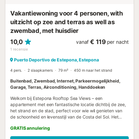
Vakantiewoning voor 4 personen, with
uitzicht op zee and terras as well as
zwembad, met huisdier
10,0
€ 119
vanaf
per nacht
1
recensie
Puerto Deportivo de Estepona, Estepona
4 pers.
2 slaapkamers
79 m²
450 m naar het strand
Buitenbad, Zwembad, Internet, Parkeermogelijkheid,
Garage, Terras, Airconditioning, Handdoeken
Welkom bij Estepona Rooftop Sea Views – een
appartement met een fantastische locatie dichtbij de zee,
het strand en de stad, perfect voor wie wil genieten van
de schoonheid en levensstijl van de Costa del Sol. Het
appartement ligt op comfortabele loopafstand van het
GRATIS annulering
strand en vlakbij winkels, restaurants en de haven, wat het
een ideale locatie maakt voor zowel vakanties als langer