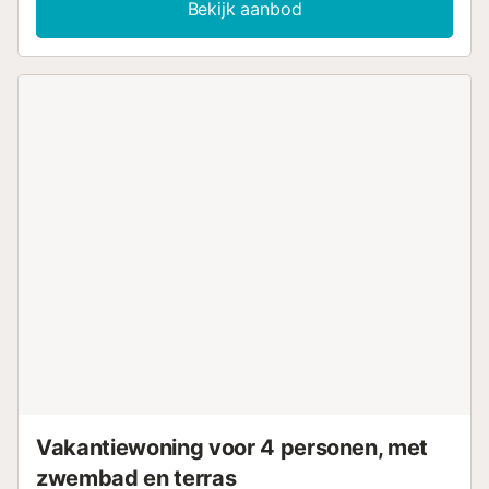
Bekijk aanbod
doordacht en geschikt voor een gezin, twee koppels of
maximaal vier vrienden die samen reizen. Vanuit de
woonkamer heeft u een mooi uitzicht over de Middellandse
Zee, wat de kamer veel licht geeft en een gevoel van
verbondenheid met de zee. Het appartement heeft ook
een balkon waar u buiten kunt zitten en genieten van de
frisse zeebries. De locatie is een van de grote voordelen
van het appartement. Binnen een paar minuten lopen
bereikt u de haven van Estepona met restaurants, bars en
kleine winkeltjes. In de buurt zijn ook diverse stranden en
de boulevard die leidt naar de charmante oude binnenstad
van Estepona. Let op: De vereniging heeft gepland dat de
gevels in 2026 geschilderd zullen worden.
Werkzaamheden kunnen gedurende bepaalde periodes
plaatsvinden en kunnen enige geluidsoverlast of beperkte
hinder in gemeenschappelijke ruimtes veroorzaken. Exacte
data en omvang zijn nog niet bevestigd....
Vakantiewoning voor 4 personen, met
zwembad en terras