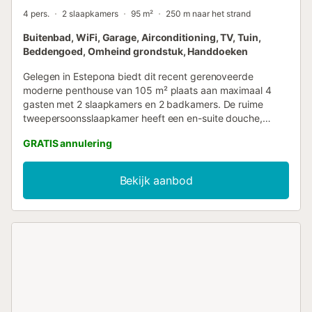
4 pers.
2 slaapkamers
95 m²
250 m naar het strand
Buitenbad, WiFi, Garage, Airconditioning, TV, Tuin,
Beddengoed, Omheind grondstuk, Handdoeken
Gelegen in Estepona biedt dit recent gerenoveerde
moderne penthouse van 105 m² plaats aan maximaal 4
gasten met 2 slaapkamers en 2 badkamers. De ruime
tweepersoonsslaapkamer heeft een en-suite douche,
terwijl de tweepersoonskamer met aparte bedden een
GRATIS annulering
eigen douchekamer heeft. De privé, goed uitgeruste
keuken beschikt over een koelkast, vaatwasser,
wasmachine, airfryer, magnetron en ruim servies. Er is
Bekijk aanbod
airconditioning in alle slaapkamers en de woonkamer, een
smart-tv met Britse satelliet- en Spaanse zenders,
glasvezel-wifi, lifttoegang en een moderne lounge met
comfortabele zitplaatsen voor 4 personen en een eethoek.
Stap naar buiten op het overdekte privéterras met een
buiteneethoek voor 6 personen en gedeeltelijk zeezicht.
Het gedeelde buitenzwembad en kinderbad liggen in de
gemeenschappelijke tuinen met prachtig uitzicht op zee
en de jachthaven. Het zwembad is het hele jaar door