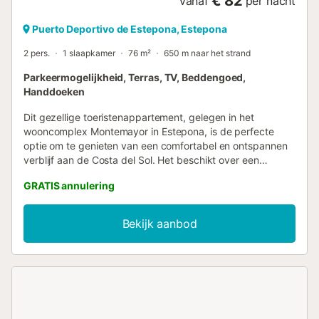
€ 82
vanaf
per nacht
Puerto Deportivo de Estepona, Estepona
2 pers.
1 slaapkamer
76 m²
650 m naar het strand
Parkeermogelijkheid, Terras, TV, Beddengoed,
Handdoeken
Dit gezellige toeristenappartement, gelegen in het
wooncomplex Montemayor in Estepona, is de perfecte
optie om te genieten van een comfortabel en ontspannen
verblijf aan de Costa del Sol. Het beschikt over een
comfortabele slaapkamer met een tweepersoonsbed, een
GRATIS annulering
complete badkamer met douche en een lichte woonkamer
met een geïntegreerde keuken, ingericht in een warme en
gezellige stijl die uitnodigt tot rust. De keuken is volledig
Bekijk aanbod
uitgerust met alles wat nodig is voor een zorgeloos verblijf,
waaronder een oven, magnetron, wasmachine en
compleet keukengerei. Ongetwijfeld een van de grote
attracties van het appartement is het ruime, zonnige
terras, ingericht met tuinmeubilair, ideaal om buiten te
ontbijten, te ontspannen in de zon of gezellige avonden te
delen. Bovendien valt het appartement op door zijn