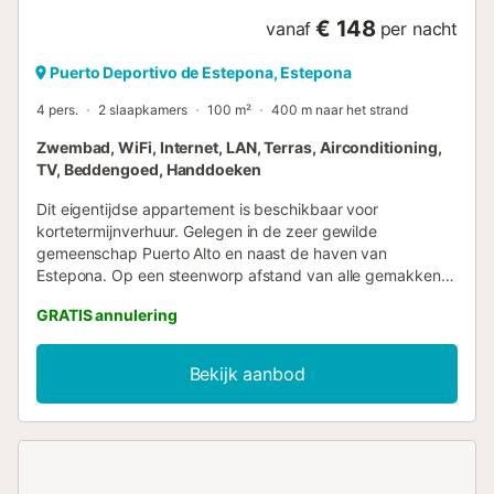
€ 148
vanaf
per nacht
Puerto Deportivo de Estepona, Estepona
4 pers.
2 slaapkamers
100 m²
400 m naar het strand
Zwembad, WiFi, Internet, LAN, Terras, Airconditioning,
TV, Beddengoed, Handdoeken
Dit eigentijdse appartement is beschikbaar voor
kortetermijnverhuur. Gelegen in de zeer gewilde
gemeenschap Puerto Alto en naast de haven van
Estepona. Op een steenworp afstand van alle gemakken
van de stad, de mooie jachthaven en de rustige stranden
GRATIS annulering
van Playa de la Rada en Playa del Cristo. Dit elegant
ontworpen pand biedt veel natuurlijk licht. Bij binnenkomst
is er een hal, en rechts een moderne keuken met alle
Bekijk aanbod
benodigde apparatuur, zoals een oven, koffiezetapparaat,
waterkoker en koel-vriescombinatie. Vooruit is er een lichte
woonkamer met een driezitsbank, een fauteuil, een
flatscreen-tv en een eetkamer. De 2 slaapkamers
beschikken over voldoende kastruimte en airconditioning.