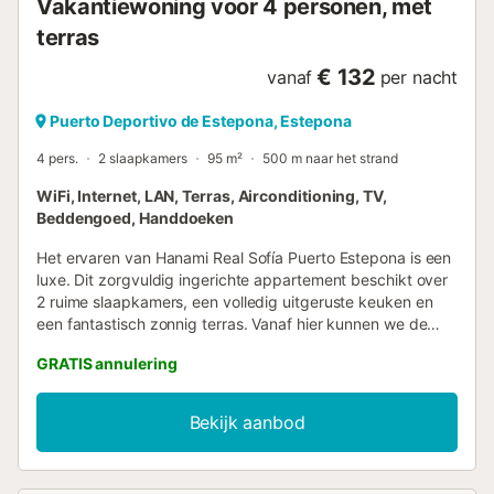
Vakantiewoning voor 4 personen, met
terras
€ 132
vanaf
per nacht
Puerto Deportivo de Estepona, Estepona
4 pers.
2 slaapkamers
95 m²
500 m naar het strand
WiFi, Internet, LAN, Terras, Airconditioning, TV,
Beddengoed, Handdoeken
Het ervaren van Hanami Real Sofía Puerto Estepona is een
luxe. Dit zorgvuldig ingerichte appartement beschikt over
2 ruime slaapkamers, een volledig uitgeruste keuken en
een fantastisch zonnig terras. Vanaf hier kunnen we de
nabijheid van de zee waarderen, die we in een paar
GRATIS annulering
stappen kunnen bereiken. Om het verblijf compleet te
maken, hebben gasten beschikking over de
gemeenschappelijke tuinen en een opvallend zwembad
Bekijk aanbod
(seizoensgebonden geopend). Estepona heeft de
afgelopen jaren een grote transformatie ondergaan en is
uitgegroeid tot de meest populaire kusttoeristische