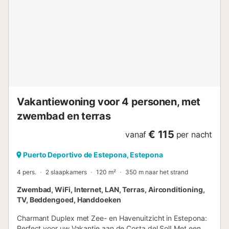
invite to enjoy quiet moments or pleasant strolls without
leaving the residence. For those looking for more
impressive views, the communal roof terrace offers a
unique space overlooking the vibrant harbour life.The
location is undoubtedly a strong point of this flat. Only 50
metres from the sea and 500 metres from a lovely beach,
water sports enthusiasts will find their personal paradise
just 10 metres away. Furthermore, the nearby town centre
is 3 km away, where num...
Vakantiewoning voor 4 personen, met
zwembad en terras
€ 115
vanaf
per nacht
Puerto Deportivo de Estepona, Estepona
4 pers.
2 slaapkamers
120 m²
350 m naar het strand
Zwembad, WiFi, Internet, LAN, Terras, Airconditioning,
TV, Beddengoed, Handdoeken
Charmant Duplex met Zee- en Havenuitzicht in Estepona:
Perfect voor uw Vakantie aan de Costa del Sol! Met een