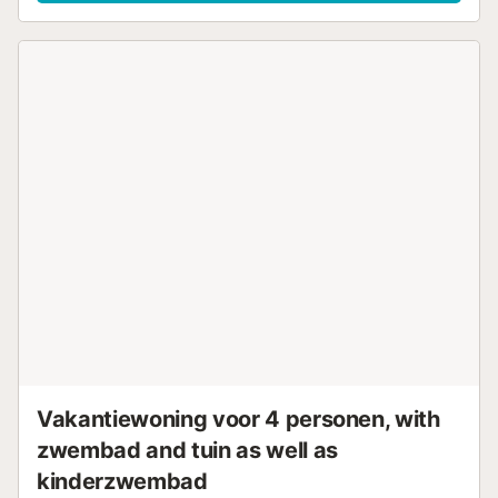
vriendengroepen of gasten die het strandleven binnen
handbereik willen hebben. De accommodatie beschikt
over twee slaapkamers, een woonkamer met een
slaapbank en een extra bed, waardoor er maximaal zeven
gasten comfortabel kunnen verblijven. Elke kamer is
praktisch ingericht voor ontspanning en comfort na een
dag op het strand, een wandeling langs de kust of een
uitstapje in de omgeving. De keuken is apart, maar heeft
een groot raam naar de woonkamer, wat zorgt voor
contact tussen de keuken en de sociale ruimtes. Hier vindt
u een koelkast, vriezer, oven, magnetron, vaatwasser,
koffiezetapparaat en al het benodigde keukengerei. Een
wijnkoeler biedt de mogelijkheid om in alle rust te genieten
van een glas wijn, met uitzicht op zee als achtergrond, of
om een maaltijd te bereiden die op het terras genuttigd
kan worden. De woonkamer is licht en ruim met een
comfortabele zithoek en tv, een natuurlijke verzamelplek
voor lachen,...
Vakantiewoning voor 4 personen, with
zwembad and tuin as well as
kinderzwembad