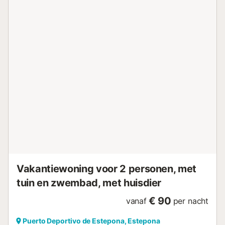
bestemming aan de Costa del Sol. Het charmante
witgekalkte oude centrum is versierd met kleurrijke
bloempotten, en er zijn levendige pleinen en smalle
geplaveide straatjes voor de ultieme Andalusische
ervaring. De stad biedt veel om te zien, te doen en te
verkennen, waaronder culturele evenementen en
vieringen, boottochten, dagtrips naar naburige steden, en
tal van buitenactiviteiten, waaronder wandelen en fietsen.
Op enkele minuten rijden liggen Selwo Adventure Park, het
dierenpark in de buitenlucht, vele golfbanen, openbaar
vervoer en gemakkelijke toegang tot de snelweg.
Estepona is een fantastische bestemming, perfect om alles
te verkennen wat de Costa del Sol te bieden heeft.
Accommodatie beheerd door een professional. Tenzij
anders vermeld, zijn diensten zoals schoonmaak,
beddengoed, handdoeken etc. niet inbe...
Vakantiewoning voor 2 personen, met
tuin en zwembad, met huisdier
€ 90
vanaf
per nacht
Puerto Deportivo de Estepona, Estepona