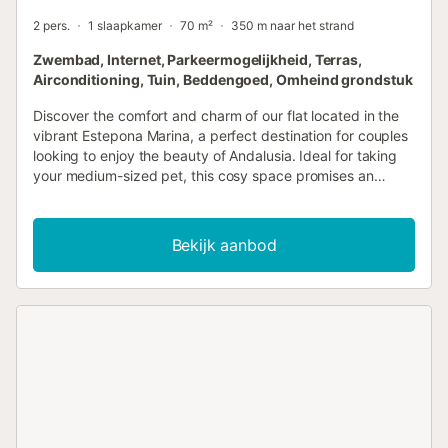
2 pers.
1 slaapkamer
70 m²
350 m naar het strand
Zwembad, Internet, Parkeermogelijkheid, Terras,
Airconditioning, Tuin, Beddengoed, Omheind grondstuk
Discover the comfort and charm of our flat located in the
vibrant Estepona Marina, a perfect destination for couples
looking to enjoy the beauty of Andalusia. Ideal for taking
your medium-sized pet, this cosy space promises an
unforgettable experience surrounded by activities and
wonderful scenery.Our flat, located on the ninth floor,
offers not only comfort but also the practicality of having
Bekijk aanbod
air conditioning in some rooms, indispensable for warm
summer evenings. The induction cooker, complete with
capsule coffee machine, mini-oven and kettle, provides
everything you need to prepare everything from an
energising breakfast to an intimate dinner. The dedicated
washing machine is an invaluable addition for extended
stays or after long days of exploration and
adventure.Outdoors, guests can enjoy a refreshing
communal swimming pool, perfect for relaxing after a day
in the Andalusian sun. The communal terrace and garden