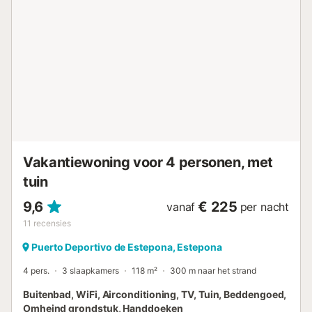
uitstekende locatie, op slechts een paar minuten lopen van
de jachthaven van Estepona, het strand en een breed
scala aan restaurants, winkels en diensten, wat het een
ideale optie maakt voor zowel vakanties als korte
uitstapjes....
Vakantiewoning voor 4 personen, met
tuin
9,6
€ 225
vanaf
per nacht
11
recensies
Puerto Deportivo de Estepona, Estepona
4 pers.
3 slaapkamers
118 m²
300 m naar het strand
Buitenbad, WiFi, Airconditioning, TV, Tuin, Beddengoed,
Omheind grondstuk, Handdoeken