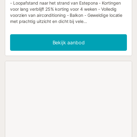
- Loopafstand naar het strand van Estepona - Kortingen
voor lang verblijf! 25% korting voor 4 weken - Volledig
voorzien van airconditioning - Balkon - Geweldige locatie
met prachtig uitzicht en dicht bij vele
bezienswaardigheden De hoofdslaapkamer heeft een
groot tweepersoonsbed met directe toegang tot het
privébalkon. De tweede slaapkamer heeft twee
Bekijk aanbod
eenpersoonsbedden. De badkamers hebben een
inloopdouche. De keuken is voorzien van een koelkast,
een kookplaat, een oven, een waterkoker, een vriezer en
een magnetron. Appartement met volledige
airconditioning. Gratis parkeerplaats. Beddengoed en
handdoeken zijn inbegrepen. Lokale
Bezienswaardigheden: - Strand van Estepona – Een
prachtig zandstrand, ideaal om te zonnebaden, zwemmen
en watersporten, op korte afstand van uw accommodatie.
- Selwo Aventura – Een nabijgelegen wildpark met een
safari-ervaring met exotische dieren, geweldig voor
gezinnen. - Puerto Banús – Een luxe jachthaven in de
buurt, bekend om zijn high-end winkels, nachtleven en
restaurants. - Oude Stad van Estepona – Een charmant
historisch stadje met pittoreske straatjes, lokale markten