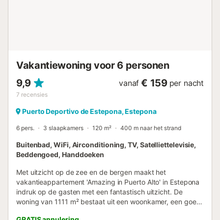
accommodatie verwelkomt volwassenen en gezinnen met
een minimumleeftijd van 30 jaar. Er heerst een rustige sfeer
met stille buren en gasten. Duidelijke richtlijnen zorgen
ervoor dat zowel huurders als vaste bewoners weten wat
er wordt verwacht qua geluidsniveau en ge...
Vakantiewoning voor 6 personen
9,9
€ 159
vanaf
per nacht
7
recensies
Puerto Deportivo de Estepona, Estepona
6 pers.
3 slaapkamers
120 m²
400 m naar het strand
Buitenbad, WiFi, Airconditioning, TV, Satelliettelevisie,
Beddengoed, Handdoeken
Met uitzicht op de zee en de bergen maakt het
vakantieappartement 'Amazing in Puerto Alto' in Estepona
indruk op de gasten met een fantastisch uitzicht. De
woning van 1111 m² bestaat uit een woonkamer, een goed
uitgeruste keuken met een vaatwasser, 3 slaapkamers en
GRATIS annulering