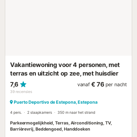
geopend. Er is een privé, beveiligde ondergrondse
parkeerplaats, maar let op: deze kunnen in Spanje smal
zijn. Gedeelde straatparkeerplaatsen zijn ook nabij.
Evenementen zijn niet toegestaan. Strandlakens,
beddengoed en handdoeken zijn inbegrepen. U bent op
slechts 5 minuten lopen van de jachthaven met bars,
restaurants, supermarkten en toegang tot twee stranden.
Openbaar vervoer is gemakkelijk bereikbaar. U heeft
volledige toegang tot het hele appartement, de tuinen en
het zwembad. Bij aankomst wordt...
Vakantiewoning voor 4 personen, met
terras en uitzicht op zee, met huisdier
7,6
€ 76
vanaf
per nacht
39
recensies
Puerto Deportivo de Estepona, Estepona
4 pers.
2 slaapkamers
350 m naar het strand
Parkeermogelijkheid, Terras, Airconditioning, TV,
Barrièrevrij, Beddengoed, Handdoeken