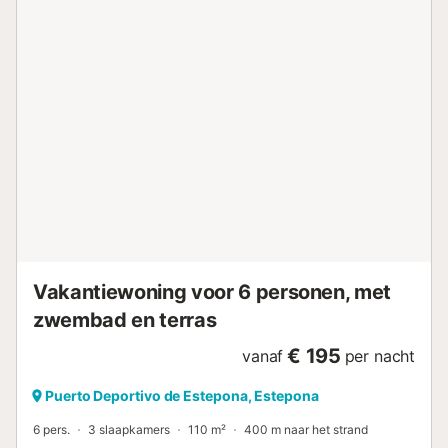
Een van de slaapkamers heeft een tweepersoonsbed en
de andere 2 eenpersoonsbedden, beide badkamers zijn
voorzien van vloerverwarming. De accommodatie beschikt
over een ruim terras op het zuiden met comfortabel
terrasmeubilair en een ongelooflijk panoramisch uitzicht op
de Middellandse Zee. Extra extra's zijn onder andere een
wasmachine, strandlakens, gratis wifi en satelliet-tv.
Belangrijke informatie: om het appartement te bereiken
moet u een aantal treden beklimmen. De beveiligde en
omheinde woonwijk Puerto Alto heeft tropische tuinen en 2
ruime buitenzwembaden met ligweiden en parasols
(openingstijden kunnen per seizoen variëren). Vlakbij is de
prachtige strandpromenade met palmbomen, bezaaid met
...
Vakantiewoning voor 6 personen, met
zwembad en terras
€ 195
vanaf
per nacht
Puerto Deportivo de Estepona, Estepona
6 pers.
3 slaapkamers
110 m²
400 m naar het strand